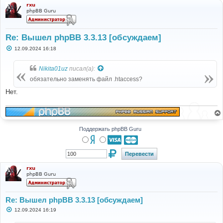
а
rxu
phpBB Guru
Re: Вышел phpBB 3.3.13 [обсуждаем]
С
12.09.2024 16:18
о
о
б
Nikita01uz
писал(а):
щ
е
обязательно заменять файл .htaccess?
н
и
Нет.
е
Поддержать phpBB Guru
rxu
phpBB Guru
Re: Вышел phpBB 3.3.13 [обсуждаем]
С
12.09.2024 16:19
о
о