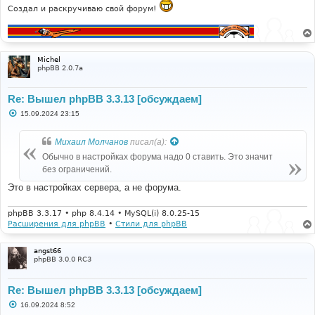
е
Создал и раскручиваю свой форум!
Michel
phpBB 2.0.7a
Re: Вышел phpBB 3.3.13 [обсуждаем]
С
15.09.2024 23:15
о
о
б
Михаил Молчанов
писал(а):
щ
е
Обычно в настройках форума надо 0 ставить. Это значит
н
без ограничений.
и
е
Это в настройках сервера, а не форума.
phpBB 3.3.17 • php 8.4.14 • MySQL(i) 8.0.25-15
Расширения для phpBB
•
Стили для phpBB
angst66
phpBB 3.0.0 RC3
Re: Вышел phpBB 3.3.13 [обсуждаем]
С
16.09.2024 8:52
о