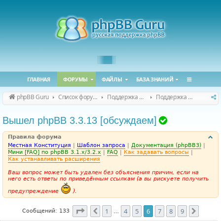
ГЛАВНАЯ
ФОРУМЫ
ФАЙЛЫ
БАЗА ЗНАНИЙ
phpBB Guru
Список форумов
Поддержка phpBB
Поддержка phpBB 3.3.x
Т
Вышел phpBB 3.3.13 [обсуждаем]
е
Правила форума
м
Местная Конституция
|
Шаблон запроса
|
Документация (phpBB3)
|
а
Мини [FAQ] по phpBB 3.1.x/3.2.x
|
FAQ
|
Как задавать вопросы
|
Как устанавливать расширения
р
Ваш вопрос может быть удален без объяснения причин, если на
е
него есть ответы по приведённым ссылкам (а вы рискуете получить
ш
предупреждение
).
е
н
Страница
6
из
9
1
4
5
6
7
8
9
Пред.
След.
Сообщений: 133
…