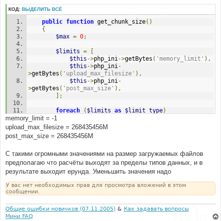
КОД:
ВЫДЕЛИТЬ ВСЁ
public
function
 get_chunk_size
()
{
$max
=
0
;
$limits
=
[
$this
->
php_ini
->
getBytes
(
'memory_limit'
),
$this
->
php_ini
-
>
getBytes
(
'upload_max_filesize'
),
$this
->
php_ini
-
>
getBytes
(
'post_max_size'
),
];
foreach
(
$limits
as
$limit_type
)
memory_limit = -1
{
if
(
$limit_type
>
0
)
upload_max_filesize = 268435456M
{
post_max_size = 268435456M
$max
=
(
$max
!==
0
)
?
min
(
$limit_type
,
$max
)
:
$limit_type
;
С такими огромными значениями на размер загружаемых файлов
}
предполагаю что расчёты выходят за пределы типов данных, и в
}
результате выходит ерунда. Уменьшить значения надо
return
floor
(
$max
/
2
);
}
У вас нет необходимых прав для просмотра вложений в этом
сообщении.
Общие ошибки новичков (07.11.2005)
&
Как задавать вопросы
Мини FAQ