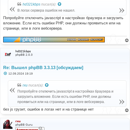
б
hd321kbps
писал(а):
щ
е
В логах сервера ошибок не нашел.
н
и
Попробуйте отключить javascript в настройках браузера и загрузить
е
вложение. Если есть ошибки PHP, они должны проявиться или на
странице, или в логе вебсервера.
hd321kbps
phpBB 2.0.3
Re: Вышел phpBB 3.3.13 [обсуждаем]
С
12.09.2024 19:19
о
о
б
rxu
писал(а):
щ
е
Попробуйте отключить javascript в настройках браузера и
н
загрузить вложение. Если есть ошибки PHP, они должны
и
е
проявиться или на странице, или в логе вебсервера.
без js грузит, ошибок в логах нет и на странице нет
rxu
phpBB Guru