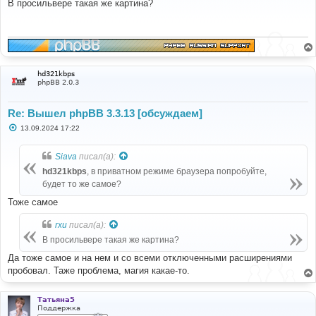
о
В просильвере такая же картина?
б
щ
е
н
и
е
hd321kbps
phpBB 2.0.3
Re: Вышел phpBB 3.3.13 [обсуждаем]
С
13.09.2024 17:22
о
о
б
Siava
писал(а):
щ
е
hd321kbps
, в приватном режиме браузера попробуйте,
н
будет то же самое?
и
е
Тоже самое
rxu
писал(а):
В просильвере такая же картина?
Да тоже самое и на нем и со всеми отключенными расширениями
пробовал. Таже проблема, магия какае-то.
Татьяна5
Поддержка