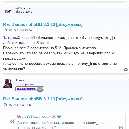
hd321kbps
phpBB 2.0.3
Re: Вышел phpBB 3.3.13 [обсуждаем]
С
14.09.2024 19:59
о
о
Татьяна5
, спасибо большое, никогда на это бы не подумал. Да
б
действительно сработало.
щ
е
Поменял все 3 параметра на 512. Проблема исчезла.
н
Странно, то что это работало, как минимум на 3 версиях phpBB
и
е
предыдущих.
А какое число вообще рекомендовано в memory_limit ставить по
умолчанию?
Siava
Поддержка
Re: Вышел phpBB 3.3.13 [обсуждаем]
С
15.09.2024 0:26
о
о
б
hd321kbps
писал(а):
щ
е
А какое число вообще рекомендовано в memory_limit
н
ставить по умолчанию?
и