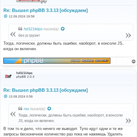
Re: Вышел phpBB 3.3.13 [обсуждаем]
С
12.09.2024 19:58
о
о
б
hd321kbps
писал(а):
щ
е
без js грузит
н
и
Тогда, логически, должны быть ошибки, наоборот, в консоли JS,
е
когда он включен.
hd321kbps
phpBB 2.0.3
Re: Вышел phpBB 3.3.13 [обсуждаем]
С
13.09.2024 0:56
о
о
б
rxu
писал(а):
щ
е
Тогда, логически, должны быть ошибки, наоборот, в консоли
н
JS, когда он включен.
и
е
В том то и дело, что ничего не выводит. Тупо идут одни и те же
запросы бесконечное количество раз пока не нажмешь Удалить