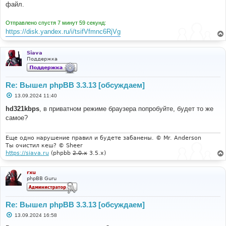
файл.
Отправлено спустя 7 минут 59 секунд:
https://disk.yandex.ru/i/tsifVfmnc6RjVg
Siava
Поддержка
Re: Вышел phpBB 3.3.13 [обсуждаем]
С
13.09.2024 11:40
о
о
hd321kbps
, в приватном режиме браузера попробуйте, будет то же
б
самое?
щ
е
н
и
Еще одно нарушение правил и будете забанены. © Mr. Anderson
е
Ты очистил кеш? © Sheer
https://siava.ru
(phpbb
2.0.x
3.5.x)
rxu
phpBB Guru
Re: Вышел phpBB 3.3.13 [обсуждаем]
С
13.09.2024 16:58
о