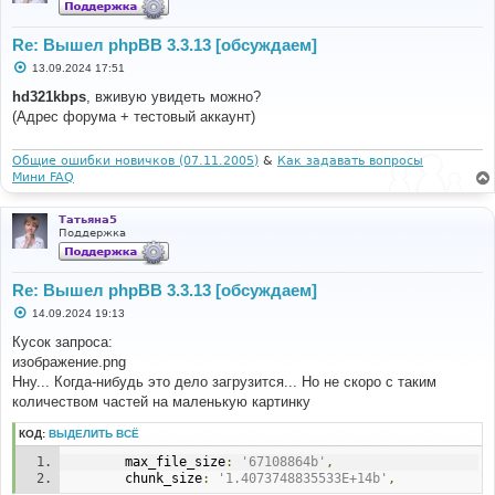
Re: Вышел phpBB 3.3.13 [обсуждаем]
С
13.09.2024 17:51
о
о
hd321kbps
, вживую увидеть можно?
б
(Адрес форума + тестовый аккаунт)
щ
е
н
и
Общие ошибки новичков (07.11.2005)
&
Как задавать вопросы
е
Мини FAQ
Татьяна5
Поддержка
Re: Вышел phpBB 3.3.13 [обсуждаем]
С
14.09.2024 19:13
о
о
Кусок запроса:
б
изображение.png
щ
е
Нну... Когда-нибудь это дело загрузится... Но не скоро с таким
н
количеством частей на маленькую картинку
и
е
КОД:
ВЫДЕЛИТЬ ВСЁ
		max_file_size
:
'67108864b'
,
		chunk_size
:
'1.4073748835533E+14b'
,