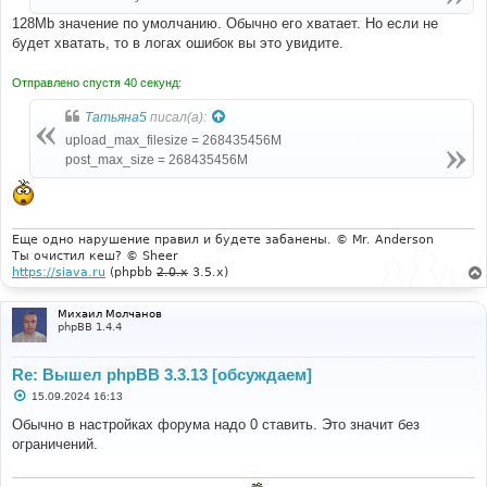
е
128Mb значение по умолчанию. Обычно его хватает. Но если не
будет хватать, то в логах ошибок вы это увидите.
Отправлено спустя 40 секунд:
Татьяна5
писал(а):
upload_max_filesize = 268435456M
post_max_size = 268435456M
Еще одно нарушение правил и будете забанены. © Mr. Anderson
Ты очистил кеш? © Sheer
https://siava.ru
(phpbb
2.0.x
3.5.x)
Михаил Молчанов
phpBB 1.4.4
Re: Вышел phpBB 3.3.13 [обсуждаем]
С
15.09.2024 16:13
о
о
Обычно в настройках форума надо 0 ставить. Это значит без
б
ограничений.
щ
е
н
и