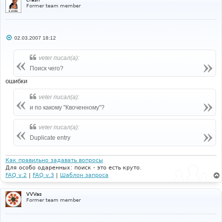
Former team member
С
02.03.2007 18:12
о
о
б
veter писал(а):
щ
е
Поиск чего?
н
и
ошибки
е
veter писал(а):
и по какому "Квоченному"?
veter писал(а):
Duplicate entry
Как правильно задавать вопросы
Для особо одаренных: поиск - это есть круто.
FAQ v.2
|
FAQ v.3
|
Шаблон запроса
VVVas
Former team member