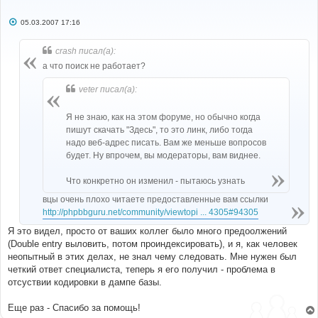
С
05.03.2007 17:16
о
о
б
crash писал(а):
щ
е
а что поиск не работает?
н
и
veter писал(а):
е
Я не знаю, как на этом форуме, но обычно когда
пишут скачать "Здесь", то это линк, либо тогда
надо веб-адрес писать. Вам же меньше вопросов
будет. Ну впрочем, вы модераторы, вам виднее.
Что конкретно он изменил - пытаюсь узнать
вцы очень плохо читаете предоставленные вам ссылки
http://phpbbguru.net/community/viewtopi ... 4305#94305
Я это видел, просто от ваших коллег было много предоолжений
(Double entry выловить, потом проиндексировать), и я, как человек
неопытный в этих делах, не знал чему следовать. Мне нужен был
четкий ответ специалиста, теперь я его получил - проблема в
отсуствии кодировки в дампе базы.
Еще раз - Спасибо за помощь!