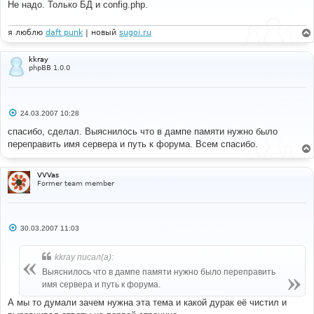
Не надо. Только БД и config.php.
щ
е
н
и
я люблю
daft punk
| новый
sugoi.ru
е
kkray
phpBB 1.0.0
С
24.03.2007 10:28
о
о
спасибо, сделал. Выяснилось что в дампе памяти нужно было
б
переправить имя сервера и путь к форума. Всем спасибо.
щ
е
н
и
VVVas
е
Former team member
С
30.03.2007 11:03
о
о
б
kkray писал(а):
щ
е
Выяснилось что в дампе памяти нужно было переправить
н
имя сервера и путь к форума.
и
е
А мы то думали зачем нужна эта тема и какой дурак её чистил и