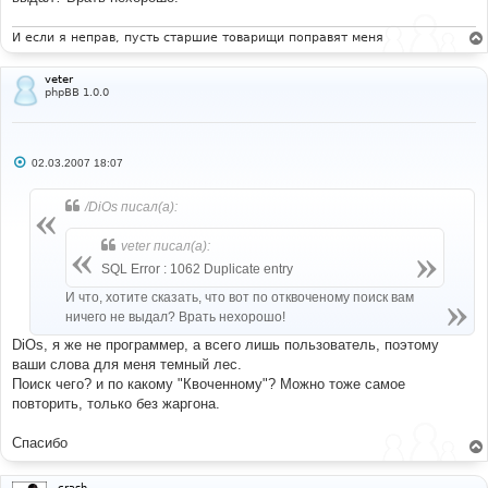
И если я неправ, пусть старшие товарищи поправят меня
veter
phpBB 1.0.0
С
02.03.2007 18:07
о
о
б
/DiOs писал(а):
щ
е
н
veter писал(а):
и
е
SQL Error : 1062 Duplicate entry
И что, хотите сказать, что вот по отквоченому поиск вам
ничего не выдал? Врать нехорошо!
DiOs, я же не программер, а всего лишь пользователь, поэтому
ваши слова для меня темный лес.
Поиск чего? и по какому "Квоченному"? Можно тоже самое
повторить, только без жаргона.
Спасибо
crash