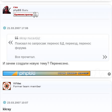
rxu
phpBB Guru
С
21.03.2007 17:06
о
о
б
kkray писал(а):
щ
е
Поискал по запросам: перенос БД, переезд, перенос
н
форума
и
е
Все прочитал.
И зачем создали новую тему? Перенесено.
VVVas
Former team member
С
23.03.2007 10:07
о
о
kkray
б