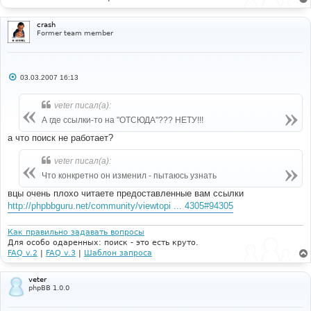
crash
Former team member
С
03.03.2007 16:13
о
о
б
veter писал(а):
щ
е
А где ссылки-то на "ОТСЮДА"??? НЕТУ!!!
н
и
а что поиск не работает?
е
veter писал(а):
Что конкретно он изменил - пытаюсь узнать
вцы очень плохо читаете предоставленные вам ссылки
http://phpbbguru.net/community/viewtopi ... 4305#94305
Как правильно задавать вопросы
Для особо одаренных: поиск - это есть круто.
FAQ v.2
|
FAQ v.3
|
Шаблон запроса
veter
phpBB 1.0.0