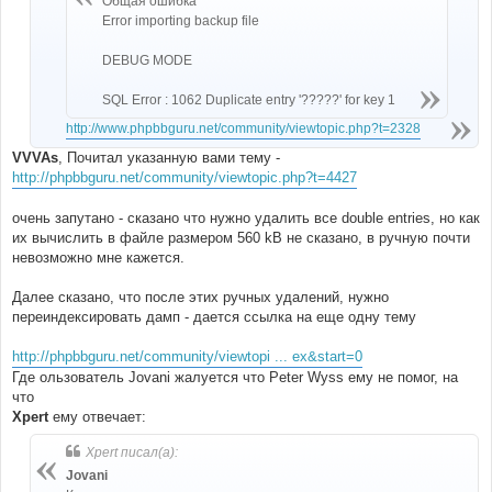
Общая ошибка
Error importing backup file
DEBUG MODE
SQL Error : 1062 Duplicate entry '?????' for key 1
http://www.phpbbguru.net/community/viewtopic.php?t=2328
VVVAs
, Почитал указанную вами тему -
http://phpbbguru.net/community/viewtopic.php?t=4427
очень запутано - сказано что нужно удалить все double entries, но как
их вычислить в файле размером 560 kB не сказано, в ручную почти
невозможно мне кажется.
Далее сказано, что после этих ручных удалений, нужно
переиндексировать дамп - дается ссылка на еще одну тему
http://phpbbguru.net/community/viewtopi ... ex&start=0
Где ользователь Jovani жалуется что Peter Wyss ему не помог, на
что
Xpert
ему отвечает:
Xpert писал(а):
Jovani