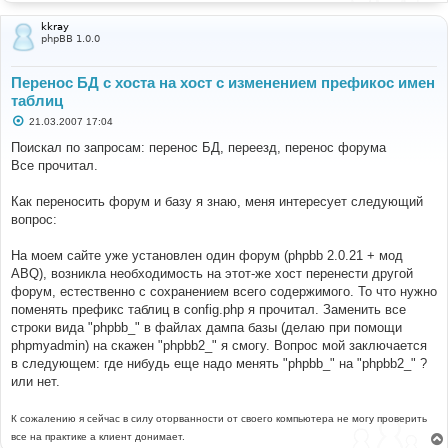
kkray
phpBB 1.0.0
Перенос БД с хоста на хост с изменением префикос имен
таблиц
С
21.03.2007 17:04
о
о
Поискал по запросам: перенос БД, переезд, перенос форума
б
Все прочитал.
щ
е
н
Как переносить форум и базу я знаю, меня интересует следующий
и
е
вопрос:
На моем сайте уже установлен один форум (phpbb 2.0.21 + мод
ABQ), возникла необходимость на этот-же хост перенести другой
форум, естественно с сохранением всего содержимого. То что нужно
поменять префикс таблиц в config.php я прочитал. Заменить все
строки вида "phpbb_" в файлах дампа базы (делаю при помощи
phpmyadmin) на скажен "phpbb2_" я смогу. Вопрос мой заключается
в следующем: где нибудь еще надо менять "phpbb_" на "phpbb2_" ?
или нет.
К сожалению я сейчас в силу оторванности от своего компьютера не могу проверить
все на практике а клиент донимает.