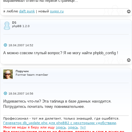
выравнивал ответы на первой странице...
я люблю
daft punk
| новый
sugoi.ru
DS
phpBB 1.2.0
С
18.04.2007 14:52
о
о
А можно совсем глупый вопрос? Я не могу найти phpbb_config !
б
щ
е
н
и
Поручик
е
Former team member
С
18.04.2007 14:56
о
о
Издеваетесь что-ли? Эта таблица в базе данных находится.
б
Потрудитесь почитать тему повнимательнее.
щ
е
н
и
Профессионал - тот же дилетант, только знающий, где ошибётся.
е
Генератор db_update.php для phpBB2 с некоторыми удобствами
.
Многие моды я беру или ищу
здесь
,
здесь
,
тут
Все консультации только на форуме, приваты и стук в аську по