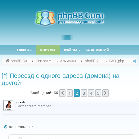
ГЛАВНАЯ
ФОРУМЫ
ФАЙЛЫ
БАЗА ЗНАНИЙ
phpBB Guru
Список форумов
Архивные форумы
phpBB 2.0.x (архив)
FAQ (phpBB 2.0.x)
[*] Переезд с одного адреса (домена) на
другой
1
2
3
4
5
Пред.
След.
Сообщений: 66
crash
Former team member
С
02.03.2007 5:37
о
о
б