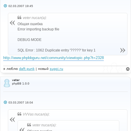
С
02.03.2007 19:45
о
о
б
veter писал(а):
щ
е
Общая ошибка
н
Error importing backup file
и
е
DEBUG MODE
SQL Error : 1062 Duplicate entry '?????' for key 1
http://www.phpbbguru.net/community/viewtopic.php?t=2328
я люблю
daft punk
| новый
sugoi.ru
veter
phpBB 1.0.0
С
03.03.2007 16:04
о
о
б
VVVas писал(а):
щ
е
н
veter писал(а):
и
е