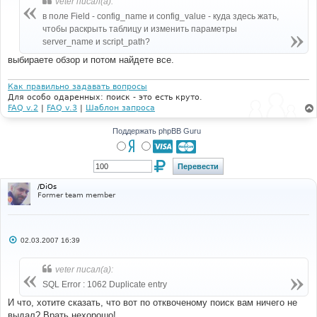
veter писал(а):
щ
е
в поле Field - config_name и config_value - куда здесь жать,
н
чтобы раскрыть таблицу и изменить параметры
и
е
server_name и script_path?
выбираете обзор и потом найдете все.
Как правильно задавать вопросы
Для особо одаренных: поиск - это есть круто.
FAQ v.2
|
FAQ v.3
|
Шаблон запроса
Поддержать phpBB Guru
/DiOs
Former team member
С
02.03.2007 16:39
о
о
б
veter писал(а):
щ
е
SQL Error : 1062 Duplicate entry
н
и
И что, хотите сказать, что вот по отквоченому поиск вам ничего не
е
выдал? Врать нехорошо!