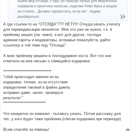
Качни мод отсюда, с гуру, он гораздо лучше для медленных
серверов и приятнее написан, изделие Peter Wyss и рядом
не стояло... Должен заработать, если нет - будем
разбираться.
А где ссылки-то на "ОТСЮДА"??? НЕТУ!!! Откуда качать утилиту
для переиндексации непонятно. Мне это уже не нужно, т.к. я
проблему решил (см. ниже), а вот для других, господа
администароты и модераторы, исправье пожалуйста, дайте
ссылочку в той теме под "Отсюда".
А мою проблему решили в техподдержке хоста. Вот что они
ответили на мое письмо о сбивщейся кодировке:
*********************************
"сбой происходит именно из-за
кодировки. точнее, из-за отсутствия
определения таковой в файле дампа.
исправил дамп, залил. проверьте
результат."
*****************************
Что конкретно он изменил - пытаюсь узнать. Потом расскажу для
тех, у кого будет таже проблема (сбитая кодировка при переезде).
Всем спасибо за помощь!