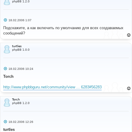
phpBB 1.2.0
С
18.02.2006 1:07
о
о
Подскажите, а как включить по умолчанию для всех создаваемых
б
сообщений?
щ
е
н
и
turtles
е
phpBB 1.0.0
С
18.02.2006 10:24
о
о
Torch
б
щ
е
http://www.phpbbguru.net/community/view ... 6283#56283
н
и
е
Torch
phpBB 1.2.0
С
18.02.2006 12:26
о
о
turtles
б