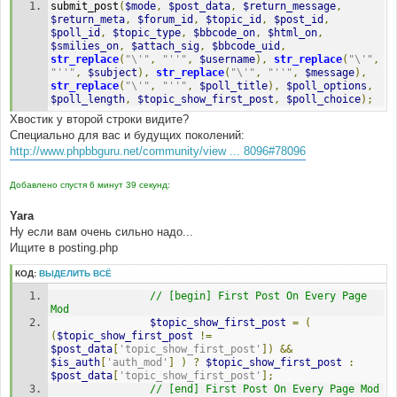
submit_post
(
$mode
,
$post_data
,
$return_message
,
$return_meta
,
$forum_id
,
$topic_id
,
$post_id
,
$poll_id
,
$topic_type
,
$bbcode_on
,
$html_on
,
$smilies_on
,
$attach_sig
,
$bbcode_uid
,
str_replace
(
"\'"
,
"''"
,
$username
),
str_replace
(
"\'"
,
"''"
,
$subject
),
str_replace
(
"\'"
,
"''"
,
$message
),
str_replace
(
"\'"
,
"''"
,
$poll_title
),
$poll_options
,
$poll_length
,
$topic_show_first_post
,
$poll_choice
);
Хвостик у второй строки видите?
Специально для вас и будущих поколений:
http://www.phpbbguru.net/community/view ... 8096#78096
Добавлено спустя 6 минут 39 секунд:
Yara
Ну если вам очень сильно надо...
Ищите в posting.php
КОД:
ВЫДЕЛИТЬ ВСЁ
// [begin] First Post On Every Page 
Mod
$topic_show_first_post
=
(
(
$topic_show_first_post
!=
$post_data
[
'topic_show_first_post'
])
&&
$is_auth
[
'auth_mod'
]
)
?
$topic_show_first_post
:
$post_data
[
'topic_show_first_post'
];
// [end] First Post On Every Page Mod