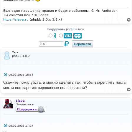
е
н
и
Еще одно нарушение правил и будете забанены. © Mr. Anderson
е
Ты очистил кеш? © Sheer
https://siava.ru
(phpbb
2.0.x
3.5.x)
Поддержать phpBB Guru
Yara
phpBB 1.0.0
С
06.02.2006 16:54
о
о
Скажите пожалуйста, а можно сделать так, чтобы закреплять посты
б
могли все зарегистрированные пользователи?
щ
е
н
и
Siava
е
Поддержка
С
06.02.2006 17:07
о