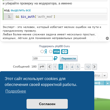
и убирайте проверку на модератора, а именно
КОД:
ВЫДЕЛИТЬ ВСЁ
&&
$is_auth
[
'auth_mod'
]
Эксперт - это человек, который избегает мелких ошибок на пути к
грандиозному провалу.
Любая более-менее сложная задача имеет несколько простых,
изящных, лёгких для понимания неправильных решений
Поддержать phpBB Guru
Страница
2
из
12
1
2
3
4
5
12
Пред.
След.
Сообщений: 180
…
Перейти
Этот сайт использует cookies для
Главная
Форумы
Наша команда
О команде
Конфиденциальность
обеспечения своей корректной работы.
Подробнее
Time: 0.201s
| Peak Memory Usage: 3.08 МБ | GZIP: Off |
Queries: 40
© phpBB Guru, 2004—2026
Согласен
Powered by
phpBB
Style by
Artodia