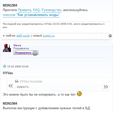
о
о
MDN1984
б
Прочтите
Правила
,
FAQ
,
Руководство
, воспользуйтесь
щ
е
поиском "
Как устанавливать моды
"
.
н
и
е
Последний раз редактировалось
VVVas
16.02.2006 0:01, всего редактировалось 1
раз.
я люблю
daft punk
| новый
sugoi.ru
Siava
Поддержка
С
15.02.2006 23:40
о
о
VVVas
б
щ
VVVas писал(а):
е
н
, закрыто.
и
е
Это можно было бы не копировать, а то как бот
MDN1984
Выполни инструкции с добавлением нужных полей в БД.