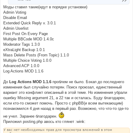
Моды ставил такие(идут в порядке установки)
Admin Voting
Disable Email
Extended Quick Reply v. 3.0.1
Admin Userlist
First Post On Every Page
Multiple BBCode MOD 1.4.0c
Moderator Tags 1.3.0
eXtraLight Backup 1.0.1
Mass Delete Posts (From Topic) 1.1.0
Multiple Choice Voting 1.0.0
Advanced ACP 1.0.0
Log Actions MOD 1.1.6
До
Log Actions MOD 1.1.6
проблем не было. Бэкап до последнего
изменения был случайно потерян. Поиск проюзал, единственный
вариант это конфликт описанный в этой теме. Но изменения убрали
ошибку Missing argument 21, а 22 так и осталась. Буду благодарен,
если кто-то сможет помочь. Просто с phpBB(и всем вытекающим)
познакомился 4 дня назад в первый раз. Возможно, что что-то где-то
не учел. Заранее благодарен.
Приложил posting.php авось кто глянет :wink:
У вас нет необходимых прав для просмотра вложений в этом