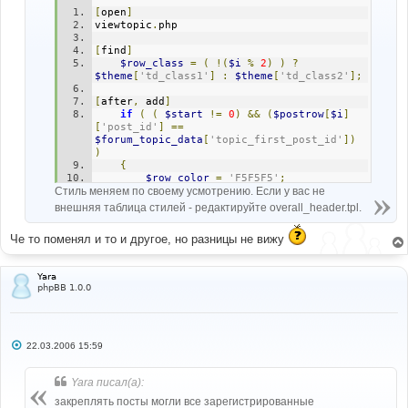
[
open
]
viewtopic
.
php
[
find
]
$row_class
=
(
!(
$i
%
2
)
)
?
$theme
[
'td_class1'
]
:
$theme
[
'td_class2'
];
[
after
,
 add
]
if
(
(
$start
!=
0
)
&&
(
$postrow
[
$i
]
[
'post_id'
]
==
$forum_topic_data
[
'topic_first_post_id'
])
)
{
$row_color
=
'F5F5F5'
;
Стиль меняем по своему усмотрению. Если у вас не
$row_class
=
'rowfp'
;
}
внешняя таблица стилей - редактируйте overall_header.tpl.
[
open
]
Че то поменял и то и другое, но разницы не вижу
subSilver
.
css
[
find
]
Yara
/* General font families for common tags 
phpBB 1.0.0
*/
[
before
,
 add
]
td
.
rowfp 
{
		background
-
color
:
#EFEFEF;
С
22.03.2006 15:59
о
		padding
:
4px
;
о
		border
-
bottom
:
 solid 
#D1D7DC 8px; 
б
}
Yara писал(а):
щ
е
закреплять посты могли все зарегистрированные