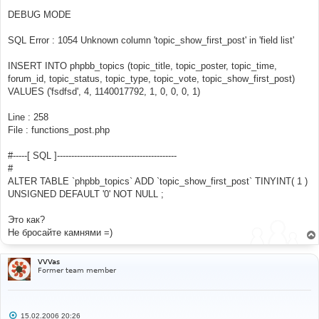
DEBUG MODE
SQL Error : 1054 Unknown column 'topic_show_first_post' in 'field list'
INSERT INTO phpbb_topics (topic_title, topic_poster, topic_time,
forum_id, topic_status, topic_type, topic_vote, topic_show_first_post)
VALUES ('fsdfsd', 4, 1140017792, 1, 0, 0, 0, 1)
Line : 258
File : functions_post.php
#-----[ SQL ]------------------------------------------
#
ALTER TABLE `phpbb_topics` ADD `topic_show_first_post` TINYINT( 1 )
UNSIGNED DEFAULT '0' NOT NULL ;
Это как?
Не бросайте камнями =)
VVVas
Former team member
С
15.02.2006 20:26