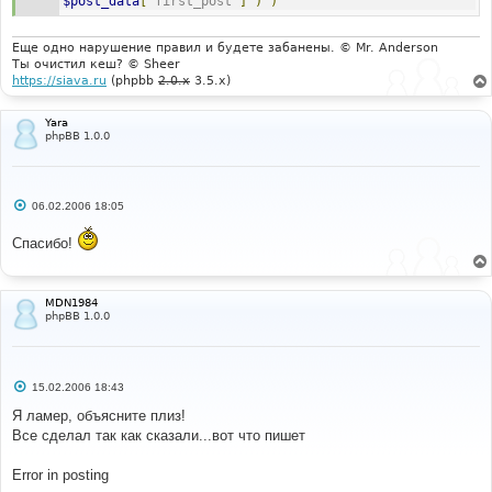
$post_data
[
'first_post'
]
)
)
Еще одно нарушение правил и будете забанены. © Mr. Anderson
Ты очистил кеш? © Sheer
https://siava.ru
(phpbb
2.0.x
3.5.x)
Yara
phpBB 1.0.0
С
06.02.2006 18:05
о
о
Спасибо!
б
щ
е
н
и
MDN1984
е
phpBB 1.0.0
С
15.02.2006 18:43
о
о
Я ламер, объясните плиз!
б
Все сделал так как сказали...вот что пишет
щ
е
н
Error in posting
и
е