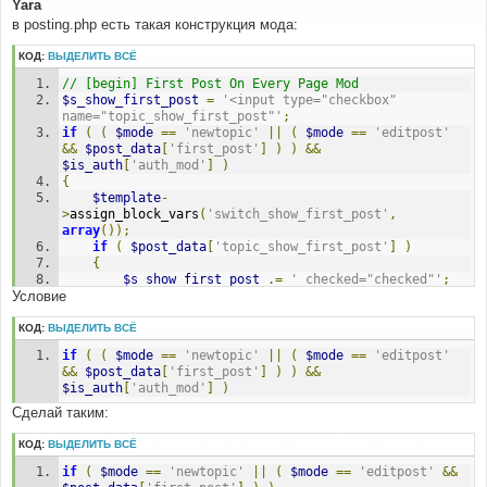
о
Yara
б
в posting.php есть такая конструкция мода:
щ
е
н
КОД:
ВЫДЕЛИТЬ ВСЁ
и
е
// [begin] First Post On Every Page Mod
$s_show_first_post
=
'<input type="checkbox" 
name="topic_show_first_post"'
;
if
(
(
$mode
==
'newtopic'
||
(
$mode
==
'editpost'
&&
$post_data
[
'first_post'
]
)
)
&&
$is_auth
[
'auth_mod'
]
)
{
$template
-
>
assign_block_vars
(
'switch_show_first_post'
,
array
());
if
(
$post_data
[
'topic_show_first_post'
]
)
{
$s_show_first_post
.=
' checked="checked"'
;
Условие
}
$s_show_first_post
.=
' />'
;
}
КОД:
ВЫДЕЛИТЬ ВСЁ
// [end] First Post On Every Page Mod
if
(
(
$mode
==
'newtopic'
||
(
$mode
==
'editpost'
&&
$post_data
[
'first_post'
]
)
)
&&
$is_auth
[
'auth_mod'
]
)
Сделай таким:
КОД:
ВЫДЕЛИТЬ ВСЁ
if
(
$mode
==
'newtopic'
||
(
$mode
==
'editpost'
&&