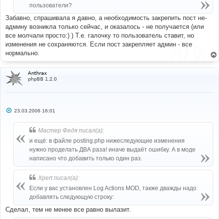
н
пользователи?
и
е
Забавно, спрашивала я давно, а необходимость закрепить пост не-
админу возникла только сейчас, и оказалось - не получается (или
все молчали просто:) ) Т.е. галочку то пользователь ставит, но
изменения не сохраняются. Если пост закрепляет админ - все
нормально.
Anthrax
phpBB 1.2.0
С
23.03.2006 16:01
о
о
б
Мастер Федя писал(а):
щ
е
и ещё: в файле posting.php нижеследующие изменения
н
нужно проделать ДВА раза! иначе выдаёт ошибку. А в моде
и
е
написано что добавить только один раз.
Xpert писал(а):
Если у вас установлен Log Actions MOD, также дважды надо
добавлять следующую строку:
Сделал, тем не менее все равно вылазит.