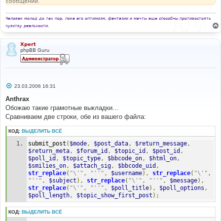
сообщении.
Человек молод до тех пор, пока его оптимизм, фантазии и мечты еще способны противостоять
чувству реальности.
Xpert
phpBB Guru
С
23.03.2006 16:31
о
о
Anthrax
б
Обожаю такие грамотные выкладки...
щ
е
Сравниваем две строки, обе из вашего файла:
н
и
КОД:
ВЫДЕЛИТЬ ВСЁ
е
submit_post
(
$mode
,
$post_data
,
$return_message
,
$return_meta
,
$forum_id
,
$topic_id
,
$post_id
,
$poll_id
,
$topic_type
,
$bbcode_on
,
$html_on
,
$smilies_on
,
$attach_sig
,
$bbcode_uid
,
str_replace
(
"\'"
,
"''"
,
$username
),
str_replace
(
"\'"
,
"''"
,
$subject
),
str_replace
(
"\'"
,
"''"
,
$message
),
str_replace
(
"\'"
,
"''"
,
$poll_title
),
$poll_options
,
$poll_length
,
$topic_show_first_post
);
КОД:
ВЫДЕЛИТЬ ВСЁ