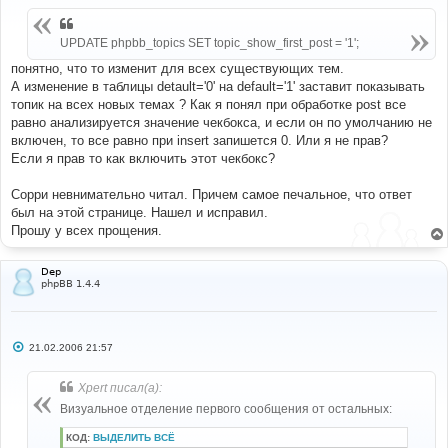
щ
е
н
UPDATE phpbb_topics SET topic_show_first_post = '1';
и
е
понятно, что то изменит для всех существующих тем.
А изменение в таблицы detault='0' на default='1' заставит показывать
топик на всех новых темах ? Как я понял при обработке post все
равно анализируется значение чекбокса, и если он по умолчанию не
включен, то все равно при insert запишется 0. Или я не прав?
Если я прав то как включить этот чекбокс?
Сорри невнимательно читал. Причем самое печальное, что ответ
был на этой странице. Нашел и исправил.
Прошу у всех прощения.
Dep
phpBB 1.4.4
С
21.02.2006 21:57
о
о
б
Xpert писал(а):
щ
е
Визуальное отделение первого сообщения от остальных:
н
и
КОД:
ВЫДЕЛИТЬ ВСЁ
е