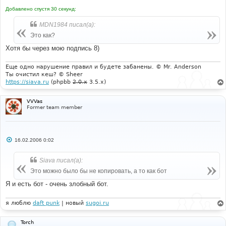
Добавлено спустя 30 секунд:
MDN1984 писал(а):
Это как?
Хотя бы через мою подпись 8)
Еще одно нарушение правил и будете забанены. © Mr. Anderson
Ты очистил кеш? © Sheer
https://siava.ru
(phpbb
2.0.x
3.5.x)
VVVas
Former team member
С
16.02.2006 0:02
о
о
б
Siava писал(а):
щ
е
Это можно было бы не копировать, а то как бот
н
и
Я и есть бот - очень злобный бот.
е
я люблю
daft punk
| новый
sugoi.ru
Torch