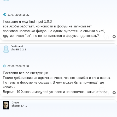
С
31.07.2006 18:22
о
о
Поставил я мод find input 1.0.3
б
все якобы работает, но новости в форум не записывает.
щ
е
пробовал несколько фидов. на одних ругается на ошибки в xml,
н
другие пишет "ок". но не появляются в форуме. где копать?
и
е
ferdinand
phpBB 1.2.1
С
02.08.2006 22:39
о
о
Поставил все по инструкции.
б
После добавления из админки пишет, что нет ошибок и типа все ок.
щ
е
Но темы в форуме не создает. В чем может быть причина? Где
н
копать?
и
е
Версия .19 Хаков и модулей уж всех и не вспомню, какие ставил
Diesel
phpBB 1.4.1