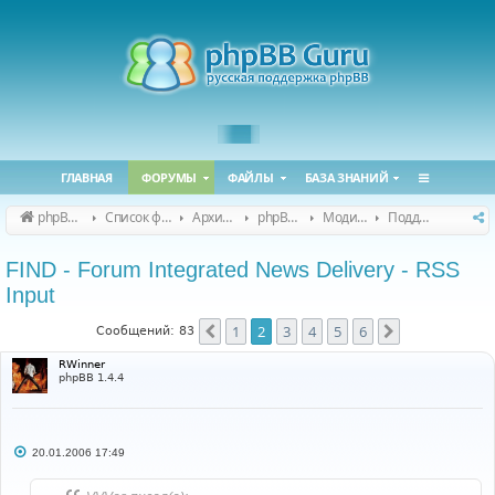
ГЛАВНАЯ
ФОРУМЫ
ФАЙЛЫ
БАЗА ЗНАНИЙ
phpBB Guru
Список форумов
Архивные форумы
phpBB 2.0.x (архив)
Модификация phpBB 2.0.x
Поддержка модов для phpBB 2.0.x
FIND - Forum Integrated News Delivery - RSS
Input
1
2
3
4
5
6
Пред.
След.
Сообщений: 83
RWinner
phpBB 1.4.4
С
20.01.2006 17:49
о
о
б