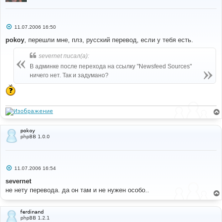
С
11.07.2006 16:50
о
о
pokoy
, перешли мне, плз, русский перевод, если у тебя есть.
б
щ
severnet писал(а):
е
н
В админке после перехода на ссылку "Newsfeed Sources"
и
е
ничего нет. Так и задумано?
pokoy
phpBB 1.0.0
С
11.07.2006 16:54
о
о
severnet
б
не нету перевода. да он там и не нужен особо..
щ
е
н
и
ferdinand
е
phpBB 1.2.1