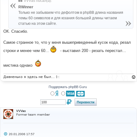
VVVas писал(а):
щ
е
RWinner
н
Только не забываем что дефолтом в phpBB длина названия
и
е
темы 60 символов и для юзания большей длины читаем
статью на этом сайте.
ОК. Спасибо.
Самое странное то, что у меня вышеприведенный кусок кода, резал
строки и менее чем 60...
- выставил 200 - резать перестал...
мистика однако
Давненько я здесь не был... (-:
Поддержать phpBB Guru
VVVas
Former team member
С
20.01.2006 17:57