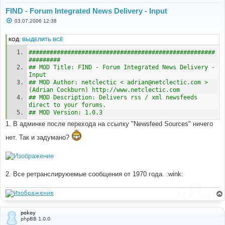
FIND - Forum Integrated News Delivery - Input
С
03.07.2006 12:38
о
о
б
КОД:
ВЫДЕЛИТЬ ВСЁ
щ
е
#####################################################
н
######### 
и
## MOD Title: FIND - Forum Integrated News Delivery - 
е
Input 
## MOD Author: netclectic < adrian@netclectic.com > 
(Adrian Cockburn) http://www.netclectic.com 
## MOD Description: Delivers rss / xml newsfeeds 
direct to your forums. 
## MOD Version: 1.0.3
1. В админке после перехода на ссылку "Newsfeed Sources" ничего
нет. Так и задумано?
2. Все ретранслируюемые сообщения от 1970 года. :wink:
pokoy
phpBB 1.0.0