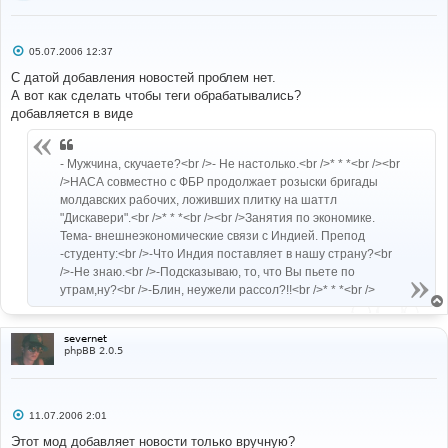
С
05.07.2006 12:37
о
о
С датой добавления новостей проблем нет.
б
А вот как сделать чтобы теги обрабатывались?
щ
е
добавляется в виде
н
и
е
- Мужчина, скучаете?<br />- Не настолько.<br />* * *<br /><br
/>НАСА совместно с ФБР продолжает розыски бригады
молдавских рабочих, ложивших плитку на шаттл
"Дискавери".<br />* * *<br /><br />Занятия по экономике.
Тема- внешнеэкономические связи с Индией. Препод
-студенту:<br />-Что Индия поставляет в нашу страну?<br
/>-Не знаю.<br />-Подсказываю, то, что Вы пьете по
утрам,ну?<br />-Блин, неужели рассол?!!<br />* * *<br />
severnet
phpBB 2.0.5
С
11.07.2006 2:01
о
о
Этот мод добавляет новости только вручную?