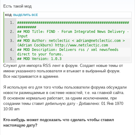
о
о
Есть такой мод
б
щ
КОД:
ВЫДЕЛИТЬ ВСЁ
е
н
#####################################################
и
е
######### 
## MOD Title: FIND - Forum Integrated News Delivery - 
Input
## MOD Author: netclectic < adrian@netclectic.com > 
(Adrian Cockburn) http://www.netclectic.com 
## MOD Description: Delivers rss / xml newsfeeds 
direct to your forums.
## MOD Version: 1.0.3
Служит для импорта RSS лент в форум. Создает новые темы от
имени указанного пользователя и втыкает в выбранный форум.
Все настраивается в админке.
Я использую его для того чтобы пользователи форума обсуждали
новости размещаемые в системе новостей, т.е. на главной сайта.
В основном нормально работает, за одним исключением, при
создании темы ставит дебильную дату - Добавлено: 01 Янв 1970
10:00 am
Кто-нибудь может подсказать что сделать чтобы ставил
настоящую дату?