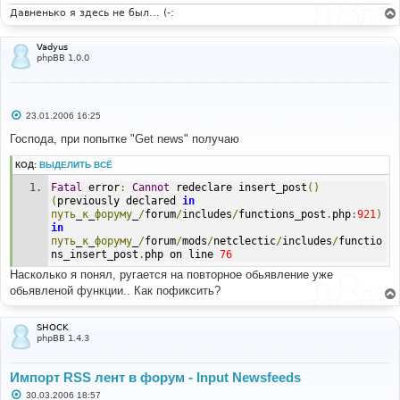
Давненько я здесь не был... (-:
Vadyus
phpBB 1.0.0
С
23.01.2006 16:25
о
о
Господа, при попытке "Get news" получаю
б
щ
КОД:
ВЫДЕЛИТЬ ВСЁ
е
н
Fatal
 error
:
Cannot
 redeclare insert_post
()
и
е
(
previously declared 
in
путь
_
к
_
форуму
_
/
forum
/
includes
/
functions_post
.
php
:
921
)
in
путь
_
к
_
форуму
_
/
forum
/
mods
/
netclectic
/
includes
/
functio
ns_insert_post
.
php on line 
76
Насколько я понял, ругается на повторное обьявление уже
обьявленой функции.. Как пофиксить?
SHOCK
phpBB 1.4.3
Импорт RSS лент в форум - Input Newsfeeds
С
30.03.2006 18:57