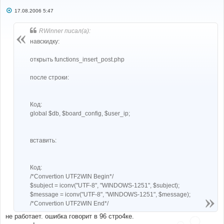
С
17.08.2006 5:47
о
о
б
RWinner писал(а):
щ
е
навскидку:
н
и
е
открыть functions_insert_post.php
после строки:
Код:
global $db, $board_config, $user_ip;
вставить:
Код:
/*Convertion UTF2WIN Begin*/
$subject = iconv("UTF-8", "WINDOWS-1251", $subject);
$message = iconv("UTF-8", "WINDOWS-1251", $message);
/*Convertion UTF2WIN End*/
не работает. ошибка говорит в 96 стро4ке.