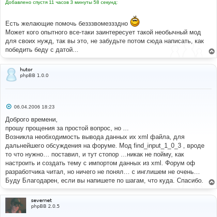
Добавлено спустя 11 часов 3 минуты 58 секунд:
Есть желающие помочь безззвомеззздно
Может кого опытного все-таки заинтересует такой необычный мод
для своих нужд, так вы это, не забудьте потом сюда написать, как
победить беду с датой...
hutor
phpBB 1.0.0
С
06.04.2006 18:23
о
о
Доброго времени,
б
прошу прощения за простой вопрос, но ...
щ
е
Возникла необходимость вывода данных их xml файла, для
н
дальнейшего обсуждения на форуме. Мод find_input_1_0_3 , вроде
и
е
то что нужно… поставил, и тут стопор …никак не пойму, как
настроить и создать тему с импортом данных из xml. Форум оф
разработчика читал, но ничего не понял… с инглишем не очень…
Буду Благодарен, если вы напишете по шагам, что куда. Спасибо.
severnet
phpBB 2.0.5