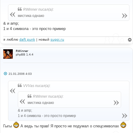
о
о
б
RWinner писал(а):
щ
е
мистика однако
н
и
& и amp;
е
1 и 4 символа - это просто пример
я люблю
daft punk
| новый
sugoi.ru
RWinner
phpBB 1.4.4
С
21.01.2006 4:03
о
о
б
VVVas писал(а):
щ
е
н
RWinner писал(а):
и
е
мистика однако
& и amp;
1 и 4 символа - это просто пример
Гыгы
А ведь ты прав! Я просто не подумал о спецсимволах