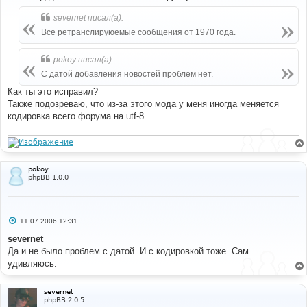
б
щ
severnet писал(а):
е
н
Все ретранслируюемые сообщения от 1970 года.
и
е
pokoy писал(а):
С датой добавления новостей проблем нет.
Как ты это исправил?
Также подозреваю, что из-за этого мода у меня иногда меняется
кодировка всего форума на utf-8.
pokoy
phpBB 1.0.0
С
11.07.2006 12:31
о
о
severnet
б
Да и не было проблем с датой. И с кодировкой тоже. Сам
щ
е
удивляюсь.
н
и
е
severnet
phpBB 2.0.5