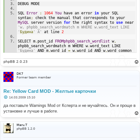
DEBUG MODE
SQL 
Error
:
1064
You
 have an error 
in
 your SQL 
syntax
;
 check the manual that corresponds to your 
MySQL
 server version 
for
 the right syntax to 
use
 near 
'w, phpbb_search_wordmatch m WHERE w.word_text LIKE 
'
Будина
' A'
 at line 
2
SELECT m
.
post_id 
FROMphpbb_search_wordlist
 w
,
phpbb_search_wordmatch m WHERE w
.
word_text LIKE 
'Будина'
 AND m
.
word_id 
=
 w
.
word_id AND w
.
word_common 
<>
1
phpBB 2.0.23
Line
:
346
File
:
 search
.
php
DK7
Former team member
Re: Yellow Card MOD - Желтые карточки
С
14.03.2009 15:10
о
о
да поставьте Warnings Mod от Ксперта и не мучайтесь. Он и проще в
б
установке и лучше в работе.
щ
е
н
и
Maru.T
е
phpBB 1.2.0