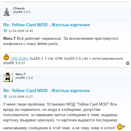
Chianuk
phpBB 1.4.1
Re: Yellow Card MOD - Желтые карточки
С
11.03.2009 12:40
о
о
Maru.T
Всё работает нормально. За исключением пресловутого
б
конфликта с mass delete posts...
щ
е
н
и
е
CMS GURU
SLAED 2.7 Lite (CMS SLAED 2.6 Lite с интегрированным
phpBB 3.0.5)
Maru.T
phpBB 1.2.0
Re: Yellow Card MOD - Желтые карточки
С
13.03.2009 21:57
о
о
У меня такая проблема: Установил МОД "Yellow Card MOD" Все
б
вроде бы нормально, но когда в сообщении, допустим
щ
е
пользователю, оставившем третье сообщение в теме, выдаешь
н
карточку (выдавал красную), то карточка выдается последнему
и
е
написавшему сообщение в этой теме, а не тому, кому я хотел!