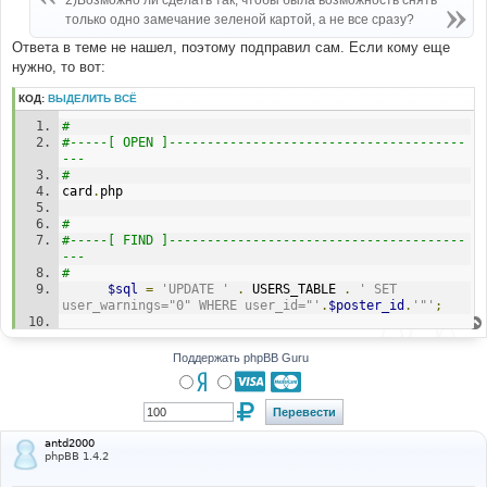
2)Возможно ли сделать так, чтобы была возможность снять
н
только одно замечание зеленой картой, а не все сразу?
и
е
Ответа в теме не нашел, поэтому подправил сам. Если кому еще
нужно, то вот:
КОД:
ВЫДЕЛИТЬ ВСЁ
#
#-----[ OPEN ]---------------------------------------
---
#
card
.
php
#
#-----[ FIND ]---------------------------------------
---
#
$sql
=
'UPDATE '
.
 USERS_TABLE 
.
' SET 
user_warnings="0" WHERE user_id="'
.
$poster_id
.
'"'
;
#
#-----[ REPLACE WITH ]-------------------------------
Поддержать phpBB Guru
-----------
#
$warn
=
$the_user
[
'user_warnings'
];
if
(
$warn
!=
"0"
)
$warn
=
$warn
-
1
;
$sql
=
'UPDATE '
.
 USERS_TABLE 
.
' SET 
antd2000
user_warnings="'
.
$warn
.
'" WHERE 
phpBB 1.4.2
user_id="'
.
$poster_id
.
'"'
;