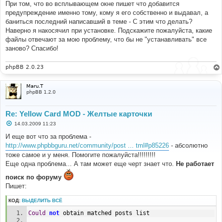
При том, что во всплывающем окне пишет что добавится
предупреждение именно тому, кому я его собственно и выдавал, а
баниться последний написавший в теме - С этим что делать?
Наверно я накосячил при установке. Подскажите пожалуйста, какие
файлы отвечают за мою проблему, что бы не "устанавливать" все
заново? Спасибо!
phpBB 2.0.23
Maru.T
phpBB 1.2.0
Re: Yellow Card MOD - Желтые карточки
С
14.03.2009 11:23
о
о
И еще вот что за проблема -
б
http://www.phpbbguru.net/community/post ... tml#p85226
- абсолютно
щ
е
тоже самое и у меня. Помогите пожалуйста!!!!!!!!!
н
Еще одна проблема... А там может еще черт знает что.
Не работает
и
е
поиск по форуму
Пишет:
КОД:
ВЫДЕЛИТЬ ВСЁ
Could
not
 obtain matched posts list