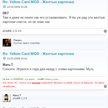
Re: Yellow Card MOD - Желтые карточки
С
14.03.2009 15:28
о
о
DK7
б
Там я даже не понял как его устанавливать. Я бы уж рад эти желтые
щ
е
карточки снести, но не знаю как.
н
и
е
phpBB 2.0.23
Палыч
Former team member
Re: Yellow Card MOD - Желтые карточки
С
14.03.2009 15:42
о
о
Maru.T
б
Сносите. Игрался я года два назад с этими карточками. Муть.
щ
е
н
и
Не все то WINDOWS, что висит... phpBB только учусь.
е
ICQ, email, ЛС - только для
личных
сообщений. Вопросы по phpbb только на форумах. По найму
не работаю.
Maru.T
phpBB 1.2.0