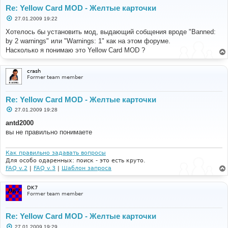
#
Re: Yellow Card MOD - Желтые карточки
#-----[ SAVE/CLOSE ALL FILES ]-----------------------
С
27.01.2009 19:22
-------------------
о
#
о
Хотелось бы установить мод, выдающий собщения вроде "Banned:
б
# EoM
by 2 warnings" или "Warnings: 1" как на этом форуме.
щ
е
Насколько я понимаю это Yellow Card MOD ?
н
и
е
crash
Former team member
Re: Yellow Card MOD - Желтые карточки
С
27.01.2009 19:28
о
о
antd2000
б
вы не правильно понимаете
щ
е
н
и
Как правильно задавать вопросы
е
Для особо одаренных: поиск - это есть круто.
FAQ v.2
|
FAQ v.3
|
Шаблон запроса
DK7
Former team member
Re: Yellow Card MOD - Желтые карточки
С
27.01.2009 19:29