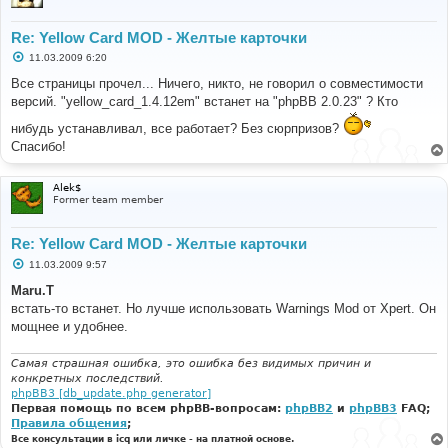
Re: Yellow Card MOD - Желтые карточки
С
11.03.2009 6:20
о
о
Все страницы прочел... Ничего, никто, не говорил о совместимости
б
версий. "yellow_card_1.4.12em" встанет на "phpBB 2.0.23" ? Кто
щ
е
нибудь устанавливал, все работает? Без сюрпризов?
н
и
Спасибо!
е
Alek$
Former team member
Re: Yellow Card MOD - Желтые карточки
С
11.03.2009 9:57
о
о
Maru.T
б
встать-то встанет. Но лучше использовать Warnings Mod от Xpert. Он
щ
е
мощнее и удобнее.
н
и
е
Самая страшная ошибка, это ошибка без видимых причин и
конкретных последствий.
phpBB3 [db_update.php generator]
Первая помощь по всем phpBB-вопросам:
phpBB2
и
phpBB3
FAQ;
Правила общения
;
Все консультации в icq или личке - на платной основе.