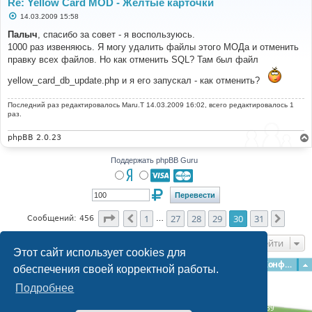
Re: Yellow Card MOD - Желтые карточки
С
14.03.2009 15:58
о
о
Палыч
, спасибо за совет - я воспользуюсь.
б
1000 раз извеняюсь. Я могу удалить файлы этого МОДа и отменить
щ
е
правку всех файлов. Но как отменить SQL? Там был файл
н
и
yellow_card_db_update.php и я его запускал - как отменить?
е
Последний раз редактировалось
Maru.T
14.03.2009 16:02, всего редактировалось 1
раз.
phpBB 2.0.23
Поддержать phpBB Guru
Страница
30
из
31
1
27
28
29
30
31
Пред.
След.
Сообщений: 456
…
Перейти
Этот сайт использует cookies для
Главная
Форумы
Наша команда
О команде
Конфиденциальность
обеспечения своей корректной работы.
Подробнее
Time: 0.140s
| Peak Memory Usage: 3.07 МБ | GZIP: Off |
Queries: 39