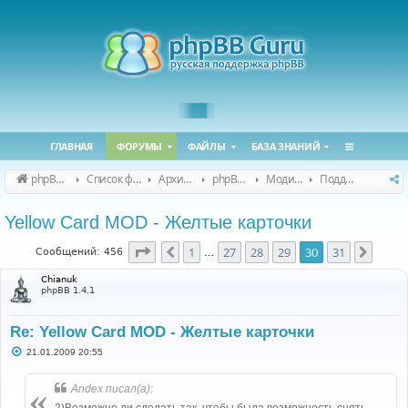
ГЛАВНАЯ
ФОРУМЫ
ФАЙЛЫ
БАЗА ЗНАНИЙ
phpBB Guru
Список форумов
Архивные форумы
phpBB 2.0.x (архив)
Модификация phpBB 2.0.x
Поддержка модов для phpBB 2.0.x
Yellow Card MOD - Желтые карточки
Страница
30
из
31
1
27
28
29
30
31
Пред.
След.
Сообщений: 456
…
Chianuk
phpBB 1.4.1
Re: Yellow Card MOD - Желтые карточки
С
21.01.2009 20:55
о
о
б
Andex писал(а):
щ
е