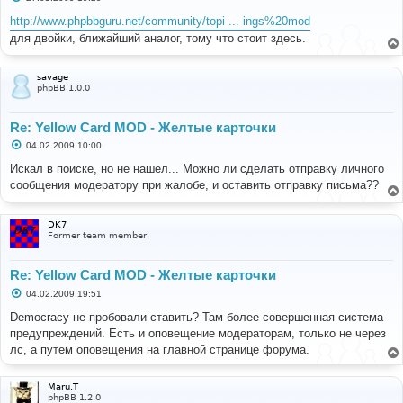
о
о
http://www.phpbbguru.net/community/topi ... ings%20mod
б
для двойки, ближайший аналог, тому что стоит здесь.
щ
е
н
и
savage
е
phpBB 1.0.0
Re: Yellow Card MOD - Желтые карточки
С
04.02.2009 10:00
о
о
Искал в поиске, но не нашел... Можно ли сделать отправку личного
б
сообщения модератору при жалобе, и оставить отправку письма??
щ
е
н
и
DK7
е
Former team member
Re: Yellow Card MOD - Желтые карточки
С
04.02.2009 19:51
о
о
Democracy не пробовали ставить? Там более совершенная система
б
предупреждений. Есть и оповещение модераторам, только не через
щ
е
лс, а путем оповещения на главной странице форума.
н
и
е
Maru.T
phpBB 1.2.0