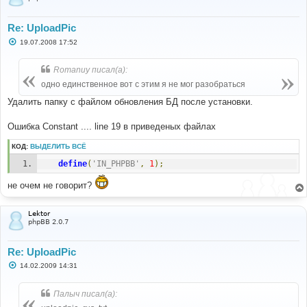
$board_config
[
'uploadpic_disallowforums'
]))))
{
if
(((
$userdata
[
'user_allow_uploadpic'
]
==
1
)
&&
Re: UploadPic
(
$userdata
[
'user_posts'
]
>=
С
intval
(
$board_config
[
'uploadpic_minposts'
])))
19.07.2008 17:52
о
||
(
$board_config
[
'uploadpic_allowguest'
]
==
о
1
))
б
Romanuy писал(а):
{
щ
е
$template
-
одно единственное вот с этим я не мог разобраться
н
>
assign_block_vars
(
'switch_uploadpic'
,
array
());
и
Удалить папку с файлом обновления БД после установки.
}
е
}
Ошибка Constant .... line 19 в приведеных файлах
#
#-----[ FIND ]---------------------------------------
КОД:
ВЫДЕЛИТЬ ВСЁ
---
define
(
'IN_PHPBB'
,
1
);
#
'L_FONT_HUGE'
=>
$lang
[
'font_huge'
],
не очем не говорит?
#
#-----[ AFTER, ADD ]---------------------------------
Lektor
---------
phpBB 2.0.7
#
// MOD UploadPic - begin
'S_UPLOADPIC'
=>
 append_sid
(
'uploadpic.'
.
$phpEx
),
Re: UploadPic
'L_UPLOADPIC'
=>
С
14.02.2009 14:31
(
file_exists
(
$images
[
'uploadpic_button'
]))
?
'<img 
о
src="'
.
$images
[
'uploadpic_button'
].
'" name="upbutton" 
о
alt="'
.
$lang
[
'UploadPic'
].
'" 
б
Палыч писал(а):
щ
title="'
.
$lang
[
'UploadPic'
].
'" border="0">'
:
е