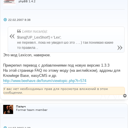
phpBB 1.4.2
С
22.02.2007 8:38
о
о
б
Lektor писал(а):
щ
е
$lang['UP_LexShort'] = 'Lex';
н
не перевел.. пока не увидел шо это .. .. ) так понимаю какие
и
е
то правила ..
Это мод Lexicon, наверное.
Прикрепил перевод с добавлениями под новую версию 1.3.3
На этой странице FAQ по этому моду (на английском), аддоны для
Knowlege Base, easyCMS и др.
http://www.beehave.de/forum/viewtopic.php?t=574
У вас нет необходимых прав для просмотра вложений в этом
сообщении.
Палыч
Former team member
С