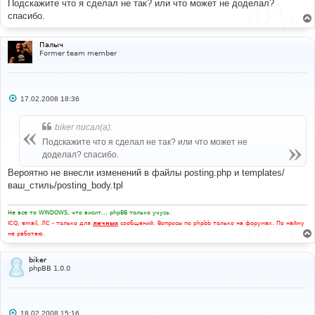
Подскажите что я сделал не так? или что может не доделал?
спасибо.
Палыч
Former team member
С
17.02.2008 18:36
о
о
б
biker писал(а):
щ
е
Подскажите что я сделал не так? или что может не
н
доделал? спасибо.
и
е
Вероятно не внесли изменений в файлы posting.php и templates/
ваш_стиль/posting_body.tpl
Не все то WINDOWS, что висит... phpBB только учусь.
ICQ, email, ЛС - только для
личных
сообщений. Вопросы по phpbb только на форумах. По найму
не работаю.
biker
phpBB 1.0.0
С
18.02.2008 15:16