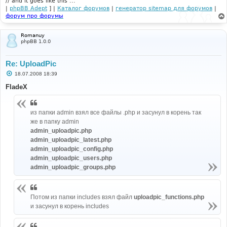
// and it goes like this ...
|
phpBB Adept
] |
Каталог форумов
|
генератор sitemap для форумов
|
форум про форумы
Romanuy
phpBB 1.0.0
Re: UploadPic
С
18.07.2008 18:39
о
о
FladeX
б
щ
е
н
из папки admin взял все файлы .php и засунул в корень так
и
же в папку admin
е
admin_uploadpic.php
admin_uploadpic_latest.php
admin_uploadpic_config.php
admin_uploadpic_users.php
admin_uploadpic_groups.php
Потом из папки includes взял файл
uploadpic_functions.php
и засунул в корень includes