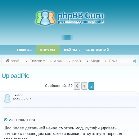
ГЛАВНАЯ
ФОРУМЫ
ФАЙЛЫ
БАЗА ЗНАНИЙ
phpBB Guru
Список форумов
Архивные форумы
phpBB 2.0.x (архив)
Модификация phpBB 2.0.x
Локализация модов для phpBB 2.0.x
UploadPic
1
2
Пред.
Сообщений: 29
Lektor
phpBB 2.0.7
С
23.01.2007 17:23
о
о
Щас более детальней начал смотреь мод, русифицировать ..
б
немного с переводом кое-какие заминки.. отсутствует перевод
щ
е