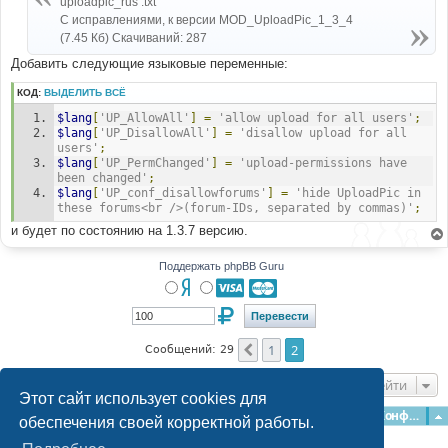
uploadpic_rus .txt
$lang
[
'UploadPic'
],
н
'L_UPHELP'
=>
$lang
[
'UP_Help'
],
С исправлениями, к версии MOD_UploadPic_1_3_4
и
// MOD UploadPic - end
е
(7.45 Кб) Скачиваний: 287
Добавить следующие языковые переменные:
#
#-----[ OPEN ]---------------------------------------
КОД:
ВЫДЕЛИТЬ ВСЁ
---
#
$lang
[
'UP_AllowAll'
]
=
'allow upload for all users'
;
privmsg
.
php
$lang
[
'UP_DisallowAll'
]
=
'disallow upload for all 
users'
;
#
$lang
[
'UP_PermChanged'
]
=
'upload-permissions have 
#-----[ FIND ]---------------------------------------
been changed'
;
---
$lang
[
'UP_conf_disallowforums'
]
=
'hide UploadPic in 
#
these forums<br />(forum-IDs, separated by commas)'
;
$template
->
assign_vars
(
array
(
'SUBJECT'
=>
$privmsg_subject
,
и будет по состоянию на 1.3.7 версию.
#
#-----[ BEFORE, ADD ]--------------------------------
Поддержать phpBB Guru
----------
#
// create switch for UploadPic
if
(
$board_config
[
'uploadpic_disabled'
]
!=
1
)
1
2
Пред.
{
Сообщений: 29
if
((
$userdata
[
'user_allow_uploadpic'
]
==
1
)
&&
(
$board_config
[
'uploadpic_allowpm'
]
==
1
)
&&
Перейти
(
$userdata
[
'user_posts'
]
>=
Этот сайт использует cookies для
intval
(
$board_config
[
'uploadpic_minposts'
])))
Главная
Форумы
Наша команда
О команде
Конфиденциальность
обеспечения своей корректной работы.
{
$template
-