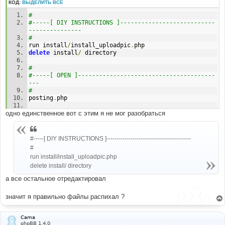
н
КОД:
ВЫДЕЛИТЬ ВСЁ
и
е
#
#-----[ DIY INSTRUCTIONS ]---------------------------
--------------- 
#
run install
/
install_uploadpic
.
php
delete
 install
/
 directory
#
#-----[ OPEN ]---------------------------------------
---
#
posting
.
php
одно единственное вот с этим я не мог разобраться
#
#-----[ FIND ]---------------------------------------
---
#
#-----[ DIY INSTRUCTIONS ]------------------------------------------
$template
->
assign_block_vars
(
'switch_not_privmsg'
,
#
array
());
run install/install_uploadpic.php
#
delete install/ directory
#-----[ AFTER, ADD ]---------------------------------
а все остальное отредактировал
---------
#
значит я правильно файлы распихал ?
// create switch for UploadPic
if
((
$board_config
[
'uploadpic_disabled'
]
!=
1
)
&&
Cama
(!
in_array
(
$forum_id
,
explode
(
","
,
phpBB 1.4.0