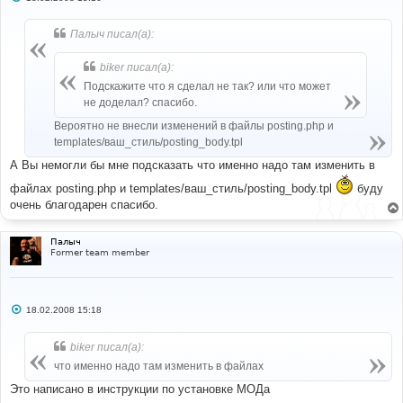
о
о
б
Палыч писал(а):
щ
е
н
biker писал(а):
и
е
Подскажите что я сделал не так? или что может
не доделал? спасибо.
Вероятно не внесли изменений в файлы posting.php и
templates/ваш_стиль/posting_body.tpl
А Вы немогли бы мне подсказать что именно надо там изменить в
файлах posting.php и templates/ваш_стиль/posting_body.tpl
буду
очень благодарен спасибо.
Палыч
Former team member
С
18.02.2008 15:18
о
о
б
biker писал(а):
щ
е
что именно надо там изменить в файлах
н
и
Это написано в инструкции по установке МОДа
е