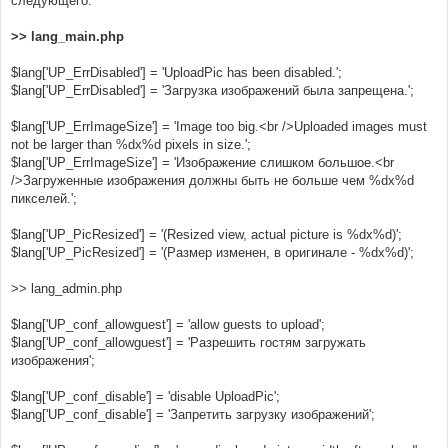
следующего:
н
и
е
>> lang_main.php
$lang['UP_ErrDisabled'] = 'UploadPic has been disabled.';
$lang['UP_ErrDisabled'] = 'Загрузка изображений была запрещена.';
$lang['UP_ErrImageSize'] = 'Image too big.<br />Uploaded images must
not be larger than %dx%d pixels in size.';
$lang['UP_ErrImageSize'] = 'Изображение слишком большое.<br
/>Загруженные изображения должны быть не больше чем %dx%d
пикселей.';
$lang['UP_PicResized'] = '(Resized view, actual picture is %dx%d)';
$lang['UP_PicResized'] = '(Размер изменен, в оригинале - %dx%d)';
>> lang_admin.php
$lang['UP_conf_allowguest'] = 'allow guests to upload';
$lang['UP_conf_allowguest'] = 'Разрешить гостям загружать
изображения';
$lang['UP_conf_disable'] = 'disable UploadPic';
$lang['UP_conf_disable'] = 'Запретить загрузку изображений';