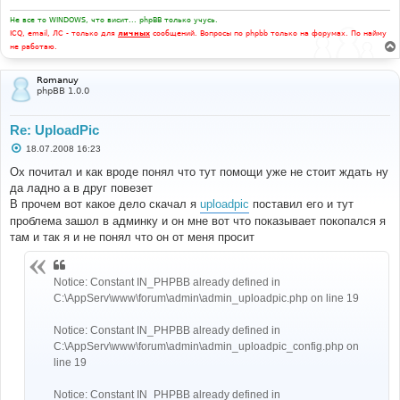
Не все то WINDOWS, что висит... phpBB только учусь.
ICQ, email, ЛС - только для
личных
сообщений. Вопросы по phpbb только на форумах. По найму
не работаю.
Romanuy
phpBB 1.0.0
Re: UploadPic
С
18.07.2008 16:23
о
о
Ох почитал и как вроде понял что тут помощи уже не стоит ждать ну
б
да ладно а в друг повезет
щ
е
В прочем вот какое дело скачал я
uploadpic
поставил его и тут
н
проблема зашол в админку и он мне вот что показывает покопался я
и
е
там и так я и не понял что он от меня просит
Notice: Constant IN_PHPBB already defined in
C:\AppServ\www\forum\admin\admin_uploadpic.php on line 19
Notice: Constant IN_PHPBB already defined in
C:\AppServ\www\forum\admin\admin_uploadpic_config.php on
line 19
Notice: Constant IN_PHPBB already defined in