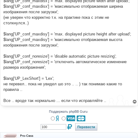
$lang['UP_conf_maxdisx'] = 'max. displayed picture width after upload';
$lang['UP_conf_maxdisx'] = 'максимально отображаемая ширина
изображения после загрузки';
(не уверен что корректно т.к. на практике пока с этим не
столкнулся..)
$lang['UP_conf_maxdisy'] = 'max. displayed picture height after upload';
$lang['UP_conf_maxdisy'] = 'максимально отображаемая высота
изображения после загрузки';
$lang['UP_conf_noresize'] = 'disable automatic picture resizing';
$lang['UP_conf_noresize'] = 'отключить автоматическое изменение
размера изображения';
$lang['UP_LexShort'] = 'Lex';
не перевел.. пока не увидел шо это .. .. ) так понимаю какие то
правила ..
Все .. вроде так нормально ... если что исправляйте ..
Поддержать phpBB Guru
Pro-Cess