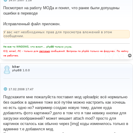
14.07.2007 1:28
о
о
Посмотрел на работу МОДа и понял, что ранее были допущены
б
ошибки в переводе
щ
е
н
Исправленный файл приложен.
и
е
У вас нет необходимых прав для просмотра вложений в этом
сообщении.
Не все то WINDOWS, что висит... phpBB только учусь.
ICQ, email, ЛС - только для
личных
сообщений. Вопросы по phpbb только на форумах. По найму
не работаю.
biker
phpBB 1.0.0
С
17.02.2008 17:47
о
о
Подскажите мне пожалуйста поставил мод uploadpic всё нормально
б
без ошибок в админке тоже всё путём можно настроить как хочешь
щ
е
но есть одно но? например создаю новую тему, далее куда
н
добавлять фото картинки? дело в том что я там невижу кнопки для
и
е
загрузки изображений? может мешает attach mod? просто для
картинок осталось как обычно через [img] коды изменилось только в
админке т.е добавился мод.