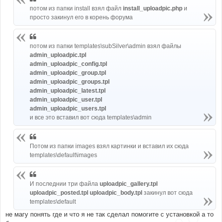
потом из папки install взял файл
install_uploadpic.php
и
просто закинул его в корень форума
потом из папки templates\subSilver\admin взял файлы
admin_uploadpic.tpl
admin_uploadpic_config.tpl
admin_uploadpic_group.tpl
admin_uploadpic_groups.tpl
admin_uploadpic_latest.tpl
admin_uploadpic_user.tpl
admin_uploadpic_users.tpl
и все это вставил вот сюда templates\admin
Потом из папки images взял картинки и вставил их сюда
templates\default\images
И последнии три файла
uploadpic_gallery.tpl
uploadpic_posted.tpl uploadpic_body.tpl
закинул вот сюда
templates\default
не магу понять где и что я не так сделал помогите с установкой а то