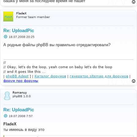
башка у меня за последнее время не пашет
FladeX
Former team member
Re: UploadPic
С
18.07.2008 20:25
о
о
А родные файлы phpBB вы правильно отредактировали?
б
щ
е
н
и
//
е
// Okay, let's do the loop, yeah come on baby let's do the loop
// and it goes like this ...
|
phpBB Adept
] |
Каталог форумов
|
генератор sitemap для форумов
|
форум про форумы
Romanuy
phpBB 1.0.0
Re: UploadPic
С
19.07.2008 7:57
о
о
FladeX
б
ты имеешь в виду это
щ
е