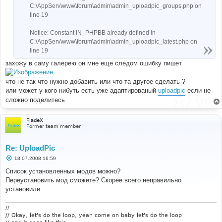
C:\AppServ\www\forum\admin\admin_uploadpic_groups.php on
line 19
Notice: Constant IN_PHPBB already defined in
C:\AppServ\www\forum\admin\admin_uploadpic_latest.php on
line 19
захожу в саму галерею он мне еще следом ошибку пишет
что не так что нужно добавить или что та другое сделать ?
или может у кого нибуть есть уже адаптированый
uploadpic
если не
сложно поделитесь
FladeX
Former team member
Re: UploadPic
С
18.07.2008 16:59
о
о
Список установленных модов можно?
б
Переустановить мод сможете? Скорее всего неправильно
щ
е
установили
н
и
е
//
// Okay, let's do the loop, yeah come on baby let's do the loop