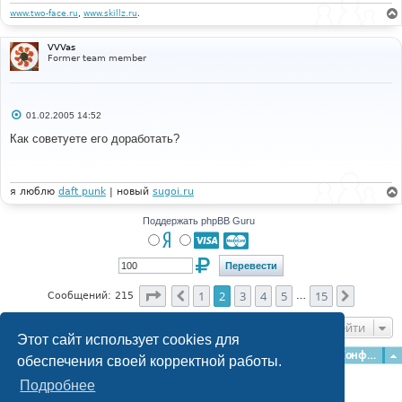
и
www.two-face.ru
,
www.skillz.ru
.
е
VVVas
Former team member
С
01.02.2005 14:52
о
о
Как советуете его доработать?
б
щ
е
н
и
я люблю
daft punk
| новый
sugoi.ru
е
Поддержать phpBB Guru
Страница
2
из
15
1
2
3
4
5
15
Пред.
След.
Сообщений: 215
…
Перейти
Этот сайт использует cookies для
Главная
Форумы
Наша команда
О команде
Конфиденциальность
обеспечения своей корректной работы.
Подробнее