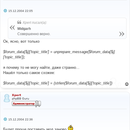
С
15.12.2004 22:05
о
о
б
Xpert писал(а):
щ
е
Midgarh
н
Совершенно верно.
и
е
Ок, ясно, вот только
$forum_data[$j]['topic_title'] = unprepare_message($forum_data[$j]
['topic_title']);
я почему то не могу найти, даже странно...
Нашёл только самое схожее:
$forum_data[$j]['topic_title'] = (strlen($forum_data[$j]['topic_title'])
Xpert
phpBB Guru
С
15.12.2004 22:36
о
о
Будет проще поставить мод заново
б