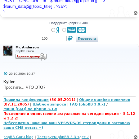
POST_TOPIC_URL . '=' . $forum_data[$j]['topic_id']) . '">' .
$forum_data[$j]['topic_title'] . '</a>';
}
Поддержать phpBB Guru
Mr. Anderson
phpBB Guru
С
20.10.2004 10:37
о
о
Kyller
б
Простите... ЧТО ЭТО?
щ
е
н
и
Правила конференции
(30.05.2011)
|
Общие ошибки новичков
е
(07.11.2005)
|
Шаблон запроса
|
FAQ (phpBB 3.0.x)
/
Мини [FAQ] по phpBB 3.1.x
Последние и единственно актуальные на сегодня версии - 3.1.12
и 3.2.2!
Небесплатно накачаю ваш VPS/VDS/DS стероидами и заставлю
ваши CMS летать =)
phpBB Guru blog
|
Тестируем phpBB 3.3 здесь!
|