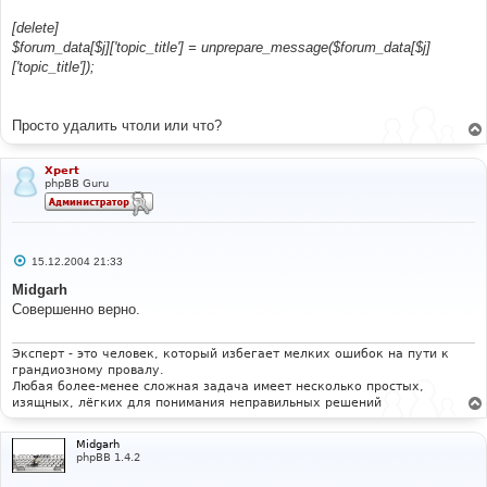
[delete]
$forum_data[$j]['topic_title'] = unprepare_message($forum_data[$j]
['topic_title']);
Просто удалить чтоли или что?
Xpert
phpBB Guru
С
15.12.2004 21:33
о
о
Midgarh
б
Совершенно верно.
щ
е
н
и
Эксперт - это человек, который избегает мелких ошибок на пути к
е
грандиозному провалу.
Любая более-менее сложная задача имеет несколько простых,
изящных, лёгких для понимания неправильных решений
Midgarh
phpBB 1.4.2