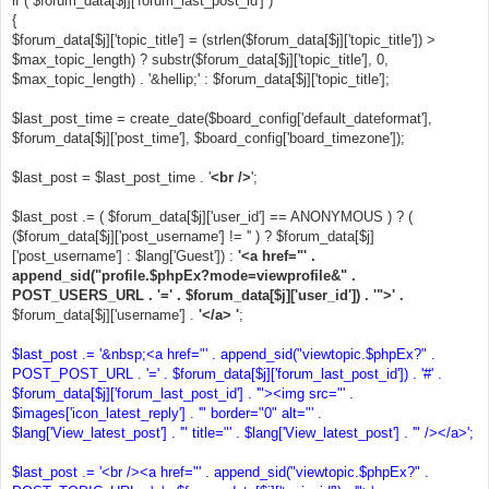
if ( $forum_data[$j]['forum_last_post_id'] )
н
{
и
е
$forum_data[$j]['topic_title'] = (strlen($forum_data[$j]['topic_title']) >
$max_topic_length) ? substr($forum_data[$j]['topic_title'], 0,
$max_topic_length) . '&hellip;' : $forum_data[$j]['topic_title'];
$last_post_time = create_date($board_config['default_dateformat'],
$forum_data[$j]['post_time'], $board_config['board_timezone']);
$last_post = $last_post_time . '
<br />
';
$last_post .= ( $forum_data[$j]['user_id'] == ANONYMOUS ) ? (
($forum_data[$j]['post_username'] != '' ) ? $forum_data[$j]
['post_username'] : $lang['Guest']) :
'<a href="' .
append_sid("profile.$phpEx?mode=viewprofile&" .
POST_USERS_URL . '=' . $forum_data[$j]['user_id']) . '">' .
$forum_data[$j]['username'] .
'</a> '
;
$last_post .= '&nbsp;<a href="' . append_sid("viewtopic.$phpEx?" .
POST_POST_URL . '=' . $forum_data[$j]['forum_last_post_id']) . '#' .
$forum_data[$j]['forum_last_post_id'] . '"><img src="' .
$images['icon_latest_reply'] . '" border="0" alt="' .
$lang['View_latest_post'] . '" title="' . $lang['View_latest_post'] . '" /></a>';
$last_post .= '<br /><a href="' . append_sid("viewtopic.$phpEx?" .