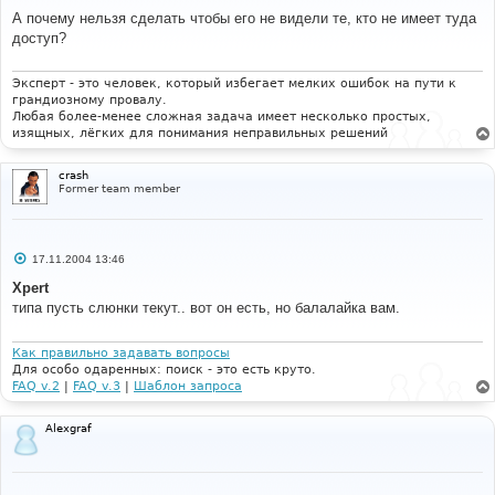
о
о
А почему нельзя сделать чтобы его не видели те, кто не имеет туда
б
доступ?
щ
е
н
и
Эксперт - это человек, который избегает мелких ошибок на пути к
е
грандиозному провалу.
Любая более-менее сложная задача имеет несколько простых,
изящных, лёгких для понимания неправильных решений
crash
Former team member
С
17.11.2004 13:46
о
о
Xpert
б
типа пусть слюнки текут.. вот он есть, но балалайка вам.
щ
е
н
и
Как правильно задавать вопросы
е
Для особо одаренных: поиск - это есть круто.
FAQ v.2
|
FAQ v.3
|
Шаблон запроса
Alexgraf