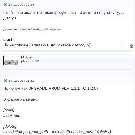
С
17.11.2004 13:48
о
о
что бы они знали что такие форумы есть и хотели получить туда
б
доступ
щ
е
н
Добавлено спустя 1 минуту 34 секунды:
и
е
crash
Ну не совсем балалайка, но близкое к этому :-)
Midgarh
phpBB 1.4.2
С
15.12.2004 21:22
о
о
Не понел как UPGRADE FROM REV 1.1.1 TO 1.2.0?
б
щ
е
В файле написано:
н
и
е
[open]
index.php
[delete]
include($phpbb_root_path . 'includes/functions_post.'.$phpEx);