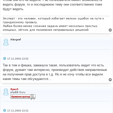
н
видеть форум, то и последнююю тему они соответственно тоже
и
е
будут видеть.
Эксперт - это человек, который избегает мелких ошибок на пути к
грандиозному провалу.
Любая более-менее сложная задача имеет несколько простых,
изящных, лёгких для понимания неправильных решений
Alexgraf
С
17.11.2004 13:02
о
о
Так в том и фишка, замануха такая, пользователь видит что есть
б
форум, думает там интересно, производит действия направленные
щ
е
на получения прав доступа и т.д. Но я не хочу чтобы все видели
н
какие темы там обсуждаются...
и
е
Xpert
phpBB Guru
С
17.11.2004 13:21