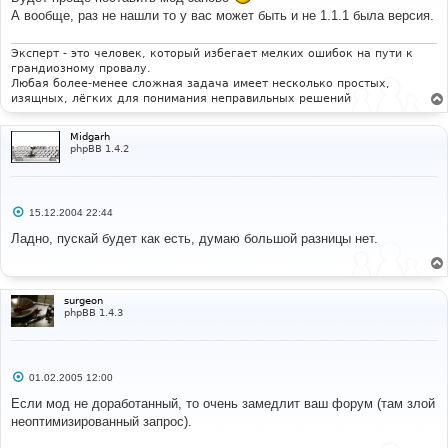
щ
А вообще, раз не нашли то у вас может быть и не 1.1.1 была версия.
е
н
и
Эксперт - это человек, который избегает мелких ошибок на пути к
е
грандиозному провалу.
Любая более-менее сложная задача имеет несколько простых,
изящных, лёгких для понимания неправильных решений
Midgarh
phpBB 1.4.2
С
15.12.2004 22:44
о
о
Ладно, пускай будет как есть, думаю большой разницы нет.
б
щ
е
н
и
surgeon
е
phpBB 1.4.3
С
01.02.2005 12:00
о
о
Если мод не доработанный, то очень замедлит ваш форум (там злой
б
неоптимизированный запрос).
щ
е
н