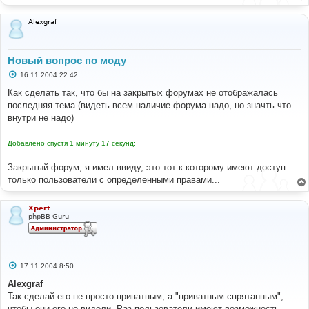
Alexgraf
Новый вопрос по моду
С
16.11.2004 22:42
о
о
Как сделать так, что бы на закрытых форумах не отображалась
б
последняя тема (видеть всем наличие форума надо, но значть что
щ
е
внутри не надо)
н
и
е
Добавлено спустя 1 минуту 17 секунд:
Закрытый форум, я имел ввиду, это тот к которому имеют доступ
только пользователи с определенными правами...
Xpert
phpBB Guru
С
17.11.2004 8:50
о
о
Alexgraf
б
Так сделай его не просто приватным, а "приватным спрятанным",
щ
е
чтобы они его не видели. Раз пользователи имеют возможность