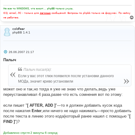
е
Не все то WINDOWS, что висит... phpBB только учусь.
ICQ, email, ЛС - только для
личных
сообщений. Вопросы по phpbb только на форумах. По найму
не работаю.
coldfear
phpBB 1.4.1
С
26.06.2007 21:17
о
о
Палыч
б
щ
Палыч писал(а):
е
н
Если у вас этот глюк появился после установки данного
и
е
МОДа, значит криво установили
может оно и так,но тогда я уже не знаю что делать,ведь уже
переустанавливал 4 раза,разве что есть сомнения вот по этому:
если пишет "
[ AFTER, ADD ]
"—то я должен добавить кусок кода
после нажатия
Enter
,или ничего не надо нажимать—просто добавить
после текста в линию этого кода(который ранее нашел с помощью "
[
FIND ]
")?
Добавлено спустя 2 минуты 6 секунд: