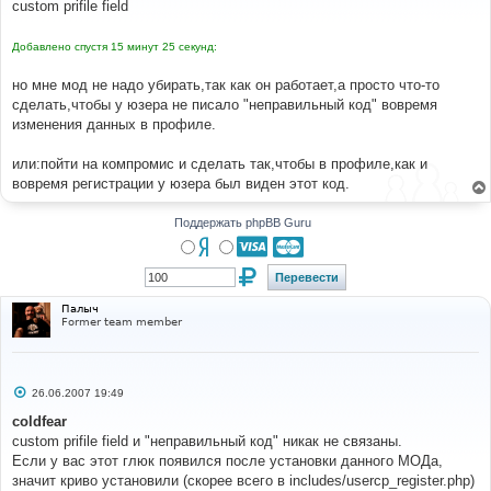
custom prifile field
щ
е
н
Добавлено спустя 15 минут 25 секунд:
и
е
но мне мод не надо убирать,так как он работает,а просто что-то
сделать,чтобы у юзера не писало "неправильный код" вовремя
изменения данных в профиле.
или:пойти на компромис и сделать так,чтобы в профиле,как и
вовремя регистрации у юзера был виден этот код.
Поддержать phpBB Guru
Палыч
Former team member
С
26.06.2007 19:49
о
о
coldfear
б
custom prifile field и "неправильный код" никак не связаны.
щ
е
Если у вас этот глюк появился после установки данного МОДа,
н
значит криво установили (скорее всего в includes/usercp_register.php)
и