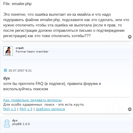
File: emailer.php
Это понятно, что ошибка вылетает из-за емайла и что надо
подправить файлик emailer.php, подскажите как это сделать, или что
нужно отключить чтобы эта ошибка не вылетала (если я прав, то
после регистрации должно отправляться письмо о подтверждении
регистрации) как это тоже отключить хотябы???
crash
Former team member
С
20.07.2007 8:21
о
о
dyx
б
хотя бы прочтите FAQ (в подписе), правила форума и
щ
е
воспользуйтесь поиском
н
и
е
Как правильно задавать вопросы
Для особо одаренных: поиск - это есть круто.
FAQ v.2
|
FAQ v.3
|
Шаблон запроса
dyx
phpBB 1.0.0