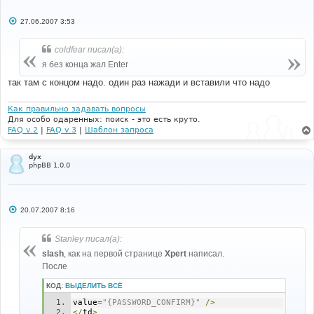
С
27.06.2007 3:53
о
о
б
coldfear писал(а):
щ
е
я без конца жал Enter
н
и
так там с концом надо. один раз нажади и вставили что надо
е
Как правильно задавать вопросы
Для особо одаренных: поиск - это есть круто.
FAQ v.2
|
FAQ v.3
|
Шаблон запроса
dyx
phpBB 1.0.0
С
20.07.2007 8:16
о
о
б
Stanley писал(а):
щ
е
slash
, как на первой странице
Xpert
написал.
н
После
и
е
КОД:
ВЫДЕЛИТЬ ВСЁ
value
=
"{PASSWORD_CONFIRM}"
/>
</
td
>