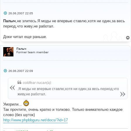
С
26.06.2007 22:05
о
о
Палыч
,не злитесь.Я моды не впервые ставлю,хотя ни один,за весь
б
период,что живу,не работал.
щ
е
н
Доки читал еще раньше.
и
е
Палыч
Former team member
С
26.06.2007 22:09
о
о
б
coldfear писал(а):
щ
е
.Я моды не впервые ставлю,хотя ни один,за весь период,что
н
живу,не работал.
и
е
Уморили...
Так прочтите, очень кратко и толково. Только внимательно каждое
слово (без шуток)
http://www.phpbbguru.net/docs/?id=17