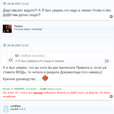
С
26.06.2007 21:22
о
о
Дядя
rxu
,вот видите?! А Я был уверен,что надо в линию.Чтобы я без
б
ДяДИ
rxu
делал,люди?!
щ
е
н
и
Палыч
е
Former team member
С
26.06.2007 21:37
о
о
б
coldfear писал(а):
щ
е
А Я был уверен,что надо в линию.
н
и
А я был уверен, что вы хотя бы раз прочитали Правила и, если уж
е
ставите МОДы, то читали в разделе Документаци (что наверху)
Краткое руководство....
Не все то WINDOWS, что висит... phpBB только учусь.
ICQ, email, ЛС - только для
личных
сообщений. Вопросы по phpbb только на форумах. По найму
не работаю.
coldfear
phpBB 1.4.1