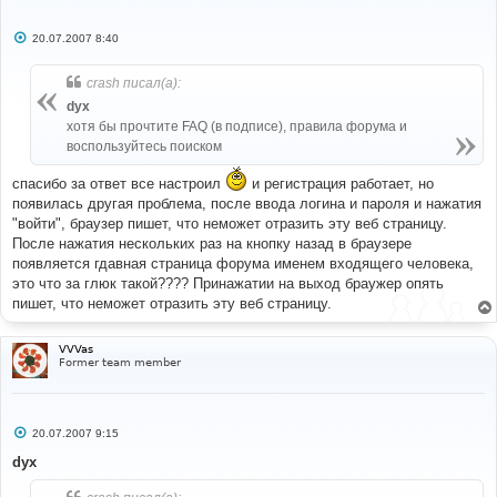
С
20.07.2007 8:40
о
о
б
crash писал(а):
щ
е
dyx
н
хотя бы прочтите FAQ (в подписе), правила форума и
и
е
воспользуйтесь поиском
спасибо за ответ все настроил
и регистрация работает, но
появилась другая проблема, после ввода логина и пароля и нажатия
"войти", браузер пишет, что неможет отразить эту веб страницу.
После нажатия нескольких раз на кнопку назад в браузере
появляется гдавная страница форума именем входящего человека,
это что за глюк такой???? Принажатии на выход браужер опять
пишет, что неможет отразить эту веб страницу.
VVVas
Former team member
С
20.07.2007 9:15
о
о
dyx
б
щ