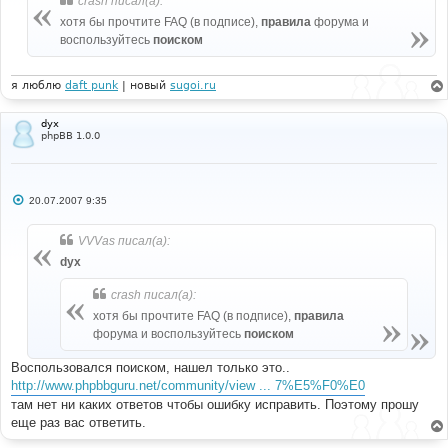
crash писал(а):
е
н
хотя бы прочтите FAQ (в подписе),
правила
форума и
и
е
воспользуйтесь
поиском
я люблю
daft punk
| новый
sugoi.ru
dyx
phpBB 1.0.0
С
20.07.2007 9:35
о
о
б
VVVas писал(а):
щ
е
dyx
н
и
crash писал(а):
е
хотя бы прочтите FAQ (в подписе),
правила
форума и воспользуйтесь
поиском
Воспользовался поиском, нашел только это..
http://www.phpbbguru.net/community/view ... 7%E5%F0%E0
там нет ни каких ответов чтобы ошибку исправить. Поэтому прошу
еще раз вас ответить.