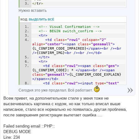
</
tr
>
Нужно вставить
КОД:
ВЫДЕЛИТЬ ВСЁ
<!-- Visual Confirmation -->
<!-- BEGIN switch_confirm -->
<tr>
<td
class
=
"row1"
colspan
=
"2"
align
=
"center"
><span
class
=
"gensmall"
>
{L_CONFIRM_CODE_IMPAIRED}
</span><br
/><br
/>
{CONFIRM_IMG}
<br
/><br
/></td>
</tr>
<tr>
<td
class
=
"row1"
><span
class
=
"gen"
>
{L_CONFIRM_CODE}: * 
</span><br
/><span
class
=
"gensmall"
>
{L_CONFIRM_CODE_EXPLAIN}
</span></td>
<td
class
=
"row2"
><input
type
=
"text"
class
=
"post"
style
=
"
width
:
200px
"
Сегодня это уже проделал. Всё работает.
name
=
"confirm_code"
size
=
"6"
maxlength
=
"6"
value
=
""
/></td>
Всем привет, на дополнительном стиле у меня тоже не
</tr>
высвечивалась картинка с кодом, но как только вписал выше
<!-- END switch_confirm -->
написаное, стало все нормально но появилась другая проблема,
после завершения регистрации вылетает ошибка ....
Failed sending email ::PHP::
DEBUG MODE
Line: 234