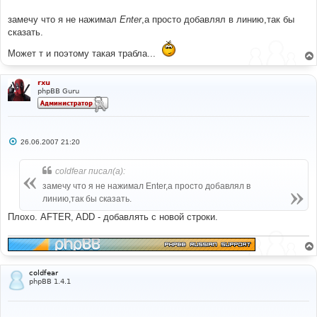
замечу что я не нажимал
Enter
,а просто добавлял в линию,так бы
сказать.
Может т и поэтому такая трабла...
rxu
phpBB Guru
С
26.06.2007 21:20
о
о
б
coldfear писал(а):
щ
е
замечу что я не нажимал Enter,а просто добавлял в
н
линию,так бы сказать.
и
е
Плохо. AFTER, ADD - добавлять с новой строки.
coldfear
phpBB 1.4.1