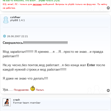
Не все то WINDOWS, что висит... phpBB только учусь.
ICQ, email, ЛС - только для
личных
сообщений. Вопросы по phpbb только на форумах. По найму
не работаю.
coldfear
phpBB 1.4.1
С
26.06.2007 22:21
о
о
Свершилось!!!!!!!!!!!!!!!!!!!!!!!!!!!!!!!!!!!!!!!!!!!!!
б
щ
е
Мод заработал!!!!!!!! Я хренею....я ...Я...просто не знаю...и правда
н
работает!!!
и
е
Не,ну чесно,без понтов,мод работает...я без конца жал
Enter
после
каждой нужной строки,и мод работает!!!!!!
Я даже не знаю что делать!!!!
Ура.....
Поздравляю.
Палыч.
crash
Former team member