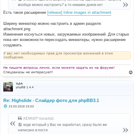
н
вообще можно настроить? а то никаких доков нет
и
е
Есть такое расширение
[release] Inline images in attachment
Ширину миниатюр можно настроить в админ разделе:
attachment.png
Изменения коснуться новых, загружаемых изображений. Для старых
пока нет возможности пересоздать миниатюры, нужно расширение
создавать.
У вас нет необходимых прав для просмотра вложений в этом
сообщении.
Не пишите вопросы лично, если можете задать их на форуме!
Спецзаказы не интересуют!
Yukh
phpBB 1.4.4
Re: Highslide - Слайдер фото для phpBB3.1
С
23.03.2016 23:03
о
о
б
KEMnEP писал(а):
щ
е
коде который у Вас не заработал, сразу было же
н
написано в посте
и