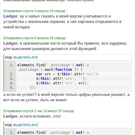
Отправлено спустя 2 минуты 16 секунд:
LavIgor
, ну и забыл сказать в моей версии учитываются и
устройства с маленьким экраном, в них картинка открывается в
новой вкладке
Отправлено спустя 2 минуты 14 секунд:
LavIgor
, в оригинальном посте который Вы привели, вся задержка
для выяснения размеров делается этой функцией
КОД:
ВЫДЕЛИТЬ ВСЁ
elements
.
find
(
'.postimage'
).
not
(
'a 
.postimage'
).
each
(
function
()
{
var
 src 
=
 $
(
this
).
attr
(
'src'
);
         $
(
this
).
attr
(
'src'
,
''
);
         $
(
this
).
attr
(
'src'
,
 src
);
});
а если не успеет? в моей версии только цифры реальные решают, а
вот если не успеет, быть не может
Отправлено спустя 1 час 14 минут 37 секунд:
LavIgor
, кстати вспомнил, этот
КОД:
ВЫДЕЛИТЬ ВСЁ
elements
.
find
(
'.postimage'
).
not
(
'a 