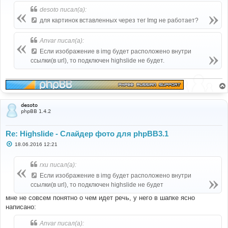
о
б
desoto писал(а):
щ
е
для картинок вставленных через тег Img не работает?
н
и
е
Anvar писал(а):
Если изображение в img будет расположено внутри
ссылки(в url), то подключен highslide не будет.
desoto
phpBB 1.4.2
Re: Highslide - Слайдер фото для phpBB3.1
С
18.06.2016 12:21
о
о
б
rxu писал(а):
щ
е
Если изображение в img будет расположено внутри
н
ссылки(в url), то подключен highslide не будет
и
е
мне не совсем понятно о чем идет речь, у него в шапке ясно
написано:
Anvar писал(а):