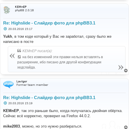
}
return
this
.
each
(
function
()
{
KEMnEP
var
 ele 
=
 $
(
this
);
phpBB 2.0.18
if
(
ele
.
is
(
"img"
)
&&
$
.
isFunction
(
callback
))
{
                ele
.
one
(
"load"
,
 callback
);
Re: Highslide - Слайдер фото для phpBB3.1
if
(
isImageLoaded
(
this
))
{
С
20.03.2016 15:17
                    ele
.
trigger
(
"load"
);
о
}
о
Yukh
, в том коде который у Вас не заработал, сразу было же
б
}
написано в посте
щ
});
е
};
н
KEMnEP писал(а):
})(
jQuery
);
и
е
      elements
.
find
(
"dl.thumbnail 
на без изменений эти правки нельзя вставлять в
a"
).
addClass
(
"highslide"
).
attr
(
"onclick"
,
"return 
расширение, ибо писано для другой конфигурации
hs.expand(this)"
);
хедслайда.
// BBCode [img]highslide[/img]	  
      elements
.
find
(
'.postimage'
).
not
(
'a.highslide 
.postimage'
).
bindImageLoad
(
function
()
{
LavIgor
         $
(
this
).
removeAttr
(
"width"
)
Former team member
         $
(
this
).
removeAttr
(
"height"
)
         $
(
this
).
css
({
 width
:
""
,
 height
:
""
});
var
 h 
=
 $
(
this
).
height
();
Re: Highslide - Слайдер фото для phpBB3.1
var
 w 
=
 $
(
this
).
width
();
С
20.03.2016 15:19
var
 size 
=
420
;
// Img tag max width
о
if
(
h 
>
200
)
{
// Highslide > min height
о
KEMnEP
, так это раньше было, когда получалась двойная обёртка.
var
 i 
=
 $
(
this
).
attr
(
"src"
);
б
Сейчас всё корректно, проверил на Firefox 44.0.2.
щ
            $
(
this
).
wrap
(
'<a class="highslide" 
е
href="'
+
i
+
'" onclick="return hs.expand(this)">
н
</a>'
);
mike2003
, можно, но это нужно разбираться.
и