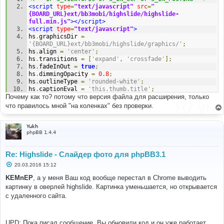
<script
type
=
"text/javascript"
src
=
"
{BOARD_URL}ext/bb3mobi/highslide/highslide-
full.min.js"
></script>
<script
type
=
"text/javascript"
>
hs
.
graphicsDir 
=
'{BOARD_URL}ext/bb3mobi/highslide/graphics/'
;
hs
.
align 
=
'center'
;
hs
.
transitions 
=
[
'expand'
,
'crossfade'
];
hs
.
fadeInOut 
=
true
;
hs
.
dimmingOpacity 
=
0.8
;
hs
.
outlineType 
=
'rounded-white'
;
hs
.
captionEval 
=
'this.thumb.title'
;
Почему как то? потому что версия файла для расширения, только
// This value needs to be set to false, to solve the 
issue with the highly increasing view counts.
что правилось мной "на коленках" без проверки.
hs
.
continuePreloading 
=
false
;
// Add the slideshow providing the controlbar and the 
thumbstrip
Yukh
phpBB 1.4.4
hs
.
addSlideshow
({
   interval
:
5000
,
   repeat
:
false
,
Re: Highslide - Слайдер фото для phpBB3.1
   useControls
:
true
,
   fixedControls
:
'fit'
,
С
20.03.2016 15:12
о
   overlayOptions
:
{
о
KEMnEP
, а у меня Ваш код вообще перестал в Chrome выводить
      opacity
:
.
75
,
б
картинку в оверлей highslide. Картинка уменьшается, но открывается
      position
:
'top center'
,
щ
      hideOnMouseOut
:
true
е
с удаленного сайта.
н
}
и
});
е
</script>
UPD: Пока писал сообщение, Вы обновили код и он уже работает