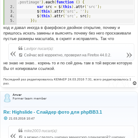
.postimage'
).
each
(
function
()
{
var
 src 
=
 $
(
this
).
attr
(
'src'
);
         $
(
this
).
attr
(
'src'
,
''
);
         $
(
this
).
attr
(
'src'
,
 src
);
});
код и давал иногда в фаерфоксе двойное открытие, почему и
пришлось искать замены и выяснять почему без него проскакивали
пустые размеры масштаба, в скрипт и исправлять. Так что
LavIgor писал(а):
Сейчас всё корректно, проверил на Firefox 44.0.2.
не знаю не знаю.. корень то и по сей день там в той версии которую
Вы от копировали ссылкой.
Последний раз редактировалось
KEMnEP
24.03.2016 7:31, всего редактировалось 1
раз.
Anvar
Former team member
Re: Highslide - Слайдер фото для phpBB3.1
С
21.03.2016 10:47
о
о
б
mike2003 писал(а):
щ
е
а можно сделать ширину миниатюр одинаковой? ширину