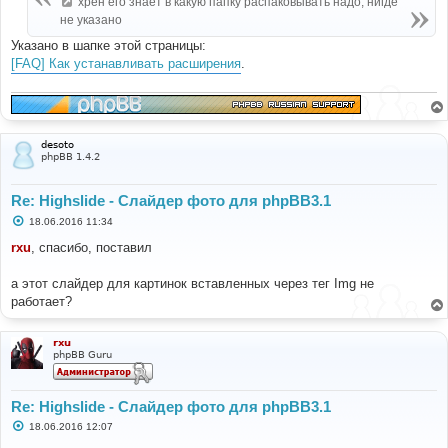
хрен его знает в какую папку распаковывать надо, нигде
н
не указано
и
е
Указано в шапке этой страницы:
[FAQ] Как устанавливать расширения
.
desoto
phpBB 1.4.2
Re: Highslide - Слайдер фото для phpBB3.1
С
18.06.2016 11:34
о
о
rxu
, спасибо, поставил
б
щ
е
а этот слайдер для картинок вставленных через тег Img не
н
работает?
и
е
rxu
phpBB Guru
Re: Highslide - Слайдер фото для phpBB3.1
С
18.06.2016 12:07
о