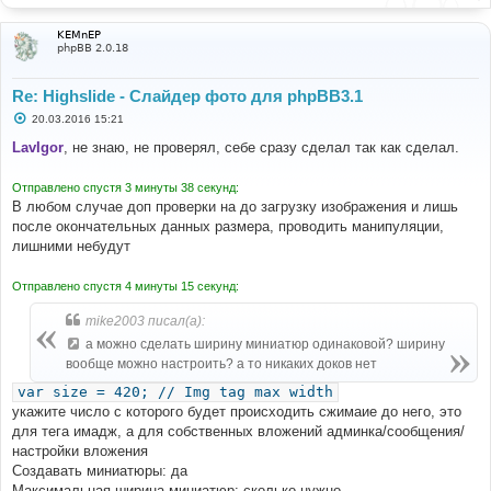
}
е
if
(
w 
>
 size 
||
 h 
>
 size
)
{
KEMnEP
if
(
w 
>
 h
)
{
phpBB 2.0.18
               h 
=
 h
*(
size
/
w
);
               w 
=
 size
;
}
else
{
Re: Highslide - Слайдер фото для phpBB3.1
               w 
=
 w
*(
size
/
h
);
С
               h 
=
 size
;
20.03.2016 15:21
о
}
о
LavIgor
, не знаю, не проверял, себе сразу сделал так как сделал.
            $
(
this
).
width
(
w
);
б
            $
(
this
).
height
(
h
);
щ
е
}
Отправлено спустя 3 минуты 38 секунд:
н
});
В любом случае доп проверки на до загрузку изображения и лишь
и
}
е
после окончательных данных размера, проводить манипуляции,
else
лишними небудут
{
	elements
.
find
(
"dl.thumbnail a"
).
attr
(
"target"
,
"_blank"
);
Отправлено спустя 4 минуты 15 секунд:
}
}
mike2003 писал(а):
$
(
document
).
ready
(
function
(
e
)
{
а можно сделать ширину миниатюр одинаковой? ширину
   add_highslide
(
e
,
 $
(
document
));
вообще можно настроить? а то никаких доков нет
});
$
(
'#qr_posts'
).
on
(
'qr_completed'
,
 add_highslide
);
var size = 420; // Img tag max width
$
(
'#qr_postform'
).
on
(
'ajax_submit_preview'
,
function
укажите число с которого будет происходить сжимаие до него, это
(
e
)
{
для тега имадж, а для собственных вложений админка/сообщения/
   add_highslide
(
e
,
 $
(
'#preview'
));
});
настройки вложения
</script>
Создавать миниатюры: да
<!-- ENDIF -->
Максимальная ширина миниатюр: сколько нужно