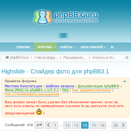
ГЛАВНАЯ
ФОРУМЫ
ФАЙЛЫ
БАЗА ЗНАНИЙ
phpBB Guru
Список форумов
Расширения phpBB
Анонсы и поддержка расширений для phpBB
Highslide - Слайдер фото для phpBB3.1
Правила форума
Местная Конституция
|
Шаблон запроса
|
Документация (phpBB3)
|
Мини [FAQ] по phpBB3.1.x/3.3.x
|
FAQ
|
Как задавать вопросы
|
Как устанавливать расширения
Ваш вопрос может быть удален без объяснения причин, если на
него есть ответы по приведённым ссылкам (а вы рискуете получить
предупреждение
).
Страница
14
из
28
1
12
13
14
15
16
28
Пред.
Сл
Сообщений: 416
…
…