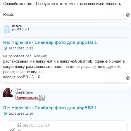
е
Спасибо за ответ. Пропустил этот момент, моя невнимательность.
Юрий.
desoto
phpBB 1.4.2
Re: Highslide - Слайдер фото для phpBB3.1
С
18.06.2016 10:32
о
о
не работает расширение
б
распаковывал и в папку
ext
и в папку
ext/bb3mobi
(хрен его знает в
щ
е
какую папку распаковывать надо, нигде не указано), но в админке
н
расширение не видно
и
е
версия phpBB - 3.1.6
rxu
phpBB Guru
Re: Highslide - Слайдер фото для phpBB3.1
С
18.06.2016 11:10
о
о
б
desoto писал(а):
щ
е