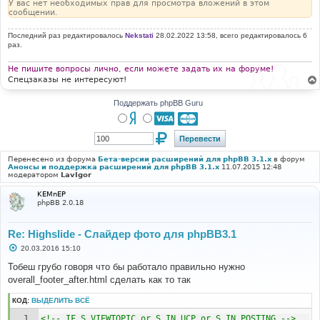
У вас нет необходимых прав для просмотра вложений в этом
сообщении.
Последний раз редактировалось
Nekstati
28.02.2022 13:58, всего редактировалось 6
раз.
Не пишите вопросы лично, если можете задать их на форуме!
Спецзаказы не интересуют!
Поддержать phpBB Guru
Перенесено из форума
Бета-версии расширений для phpBB 3.1.x
в форум
Анонсы и поддержка расширений для phpBB 3.1.x
11.07.2015 12:48
модератором
LavIgor
KEMnEP
phpBB 2.0.18
Re: Highslide - Слайдер фото для phpBB3.1
С
20.03.2016 15:10
о
о
Тобеш грубо говоря что бы работало правильно нужно
б
overall_footer_after.html сделать как то так
щ
е
н
КОД:
ВЫДЕЛИТЬ ВСЁ
и
е
<!-- IF S_VIEWTOPIC or S_IN_UCP or S_IN_POSTING -->