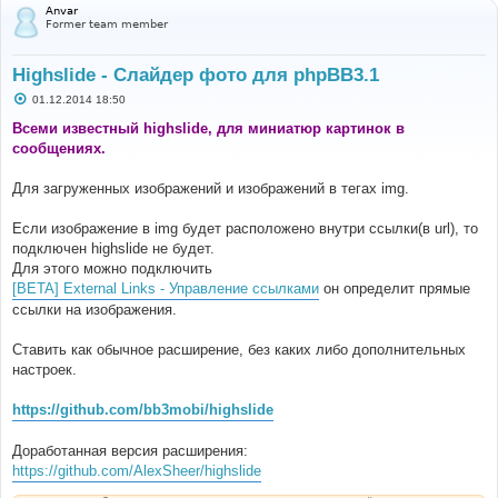
Anvar
Former team member
Highslide - Слайдер фото для phpBB3.1
С
01.12.2014 18:50
о
о
Всеми известный highslide, для миниатюр картинок в
б
сообщениях.
щ
е
н
Для загруженных изображений и изображений в тегах img.
и
е
Если изображение в img будет расположено внутри ссылки(в url), то
подключен highslide не будет.
Для этого можно подключить
[BETA] External Links - Управление ссылками
он определит прямые
ссылки на изображения.
Ставить как обычное расширение, без каких либо дополнительных
настроек.
https://github.com/bb3mobi/highslide
Доработанная версия расширения:
https://github.com/AlexSheer/highslide