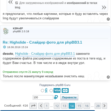
Для загруженных изображений и
изображений в тегах
img
.
я предполагал, что любые картинки, которые я буду вставлять через
Img будут увеличиваться слайдером
KEMnEP
phpBB 2.0.18
Re: Highslide - Слайдер фото для phpBB3.1
С
18.06.2016 15:24
о
о
desoto
,
Highslide - Слайдер фото для phpBB3.1
замените
б
содержимое файла расширения содержимым из поста в теге код, и
щ
е
будет Вам счастье. В том числе и в имдж внутри урл.
н
и
е
Отправлено спустя 21 минуту 9 секунд:
Только после манипуляции незабываем очистить кеш.
Поддержать phpBB Guru
Страница
14
из
28
1
12
13
14
15
16
28
Пред.
Сл
Сообщений: 416
…
…