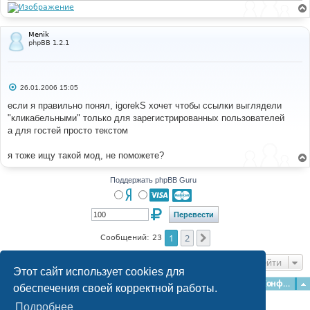
//		$preview_message = 
и
make_clickable($preview_message);
е
# 
Menik
#-----[ OPEN ]---------------------------------------
phpBB 1.2.1
--- 
# 
includes
/
topic_review
.
php
С
26.01.2006 15:05
о
о
# 
если я правильно понял, igorekS хочет чтобы ссылки выглядели
б
#-----[ FIND ]---------------------------------------
"кликабельными" только для зарегистрированных пользователей
щ
--- 
е
а для гостей просто текстом
# 
н
и
е
я тоже ищу такой мод, не поможете?
$message
=
 make_clickable
(
$message
);
# 
Поддержать phpBB Guru
#-----[ REPLACE WITH ]-------------------------------
----------- 
# 
//			$message = make_clickable($message);
1
2
След.
Сообщений: 23
# 
#-----[ SAVE/CLOSE ALL FILES ]-----------------------
Перейти
------------------- 
Этот сайт использует cookies для
# 
Главная
Форумы
Наша команда
О команде
Конфиденциальность
обеспечения своей корректной работы.
# EoM
Подробнее