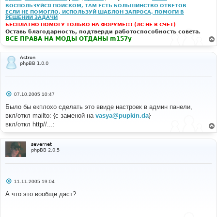
е
ВОСПОЛЬЗУЙСЯ ПОИСКОМ, ТАМ ЕСТЬ БОЛЬШИНСТВО ОТВЕТОВ
# 
	// zzzz is optional.. will contain everything up 
ЕСЛИ НЕ ПОМОГЛО, ИСПОЛЬЗУЙ ШАБЛОН ЗАПРОСА, ПОМОГИ В
#-----[ REPLACE WITH ]-------------------------------
to the first space, newline, 
РЕШЕНИИ ЗАДАЧИ
----------- 
	// comma, double quote or <.
БЕСПЛАТНО ПОМОГУ ТОЛЬКО НА ФОРУМЕ!!! (ЛС НЕ В СЧЕТ)
# 
	$ret = preg_replace("#(^|[\n ])((www|ftp)\.[^ 
Оставь благодарность, подтверди работоспособность совета.
\"\t\n\r<]*)#is", "\\1<a href=\"http://\\2\" 
ВСЕ ПРАВА НА МОДЫ ОТДАНЫ m157y
//	$private_message = 
target=\"_blank\">\\2</a>", $ret);
make_clickable($private_message);
//
	// matches an email@domain type address at the 
Astron
phpBB 1.0.0
//	if ( $privmsg['privmsgs_attach_sig'] && $user_sig 
start of a line, or after a space.
!= '' )
	// Note: Only the followed chars are valid; 
//	{
alphanums, "-", "_" and or ".".
//		$private_message .= '<br /><br 
	$ret = preg_replace("#(^|[\n ])([a-z0-9&\-
/>_________________<br />' . 
С
_.]+?)@([\w\-]+\.([\w\-\.]+\.)*[\w]+)#i", "\\1<a 
07.10.2005 10:47
о
make_clickable($user_sig);
href=\"mailto:\\2@\\3\">\\2@\\3</a>", $ret);
о
Было бы екплохо сделать это ввиде настроек в админ панели,
//	}
б
вкл/откл mailto: {с заменой на
vasya@pupkin.da
}
	// Remove our padding..
щ
# 
е
	$ret = substr($ret, 1);
вкл/откл http//...:
н
#-----[ FIND ]---------------------------------------
и
--- 
	return($ret);
е
# 
severnet
*/
phpBB 2.0.5
return
(
$text
);
$preview_message
=
}
make_clickable
(
$preview_message
);
# 
# 
С
#-----[ SAVE/CLOSE ALL FILES ]-----------------------
11.11.2005 19:04
о
#-----[ REPLACE WITH ]-------------------------------
------------------- 
о
А что это вообще даст?
----------- 
# 
б
# 
# EoM
щ
е
н