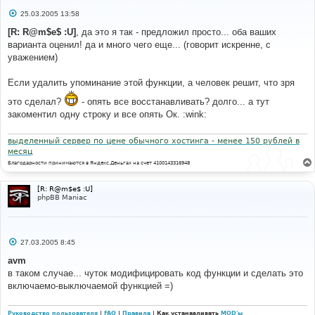
# 
target=\"_blank\">\\2</a>"
,
$ret
);
С
25.03.2005 13:58
о
$message
=
// matches an email@domain type address at the 
о
[R: R@m$e$ :U]
, да это я так - предложил просто... оба ваших
make_clickable
(
$message
);
б
start of a line, or after a space.
варианта оценил! да и много чего еще... (говорит искренне, с
щ
// Note: Only the followed chars are valid; 
е
уважением)
# 
alphanums, "-", "_" and or ".".
н
#-----[ REPLACE WITH ]-------------------------------
$ret
=
 preg_replace
(
"#(^|[\n ])([a-z0-9&\-
и
----------- 
е
_.]+?)@([\w\-]+\.([\w\-\.]+\.)*[\w]+)#i"
,
"\\1<a 
Если удалить упоминание этой функции, а человек решит, что зря
# 
href=\"mailto:\\2@\\3\">\\2@\\3</a>"
,
$ret
);
это сделал?
- опять все восстанавливать? долго... а тут
//						$message = 
// Remove our padding..
закоментил одну строку и все опять Ок. :wink:
make_clickable($message);
$ret
=
substr
(
$ret
,
1
);
выделенный сервер по цене обычного хостинга - менее 150 рублей в
# 
return
(
$ret
);
месяц
#-----[ OPEN ]---------------------------------------
}
Благодарности принимаются в Яндекс.Деньгах на счет 4100143316948
--- 
# 
# 
#-----[ REPLACE WITH ]-------------------------------
[R: R@m$e$ :U]
modcp
.
php
----------- 
phpBB Maniac
# 
# 
#-----[ FIND ]---------------------------------------
/**
--- 
 * Rewritten by Nathan Codding - Feb 6, 2001.
С
27.03.2005 8:45
# 
 * - Goes through the given string, and replaces 
о
о
xxxx://yyyy with an HTML <a> tag linking
avm
б
$message
=
 * 	to that URL
в таком случае... чуток модифицировать код функции и сделать это
щ
make_clickable
(
$message
);
 * - Goes through the given string, and replaces 
е
включаемо-выключаемой функцией =)
www.xxxx.yyyy[zzzz] with an HTML <a> tag linking
н
и
# 
 * 	to http://www.xxxx.yyyy[/zzzz]
е
#-----[ REPLACE WITH ]-------------------------------
 * - Goes through the given string, and replaces 
Руководство пользователя
|
FAQ
|
Правила
| Как устанавливать
MOD'ы