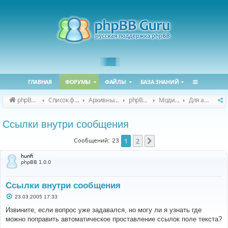
ГЛАВНАЯ
ФОРУМЫ
ФАЙЛЫ
БАЗА ЗНАНИЙ
phpBB Guru
Список форумов
Архивные форумы
phpBB 2.0.x (архив)
Модификация phpBB 2.0.x
Для авторов (phpBB 2.0.x)
Ссылки внутри сообщения
1
2
След.
Сообщений: 23
hunfi
phpBB 1.0.0
Ссылки внутри сообщения
С
23.03.2005 17:33
о
о
Извините, если вопрос уже задавался, но могу ли я узнать где
б
можно поправить автоматическое проставление ссылок поле текста?
щ
е