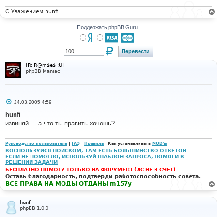
н
и
С Уважением hunfi.
е
Поддержать phpBB Guru
[R: R@m$e$ :U]
phpBB Maniac
С
24.03.2005 4:59
о
о
hunfi
б
извиняй.... а что ты править хочешь?
щ
е
н
и
Руководство пользователя
|
FAQ
|
Правила
| Как устанавливать
MOD'ы
е
ВОСПОЛЬЗУЙСЯ ПОИСКОМ, ТАМ ЕСТЬ БОЛЬШИНСТВО ОТВЕТОВ
ЕСЛИ НЕ ПОМОГЛО, ИСПОЛЬЗУЙ ШАБЛОН ЗАПРОСА, ПОМОГИ В
РЕШЕНИИ ЗАДАЧИ
БЕСПЛАТНО ПОМОГУ ТОЛЬКО НА ФОРУМЕ!!! (ЛС НЕ В СЧЕТ)
Оставь благодарность, подтверди работоспособность совета.
ВСЕ ПРАВА НА МОДЫ ОТДАНЫ m157y
hunfi
phpBB 1.0.0