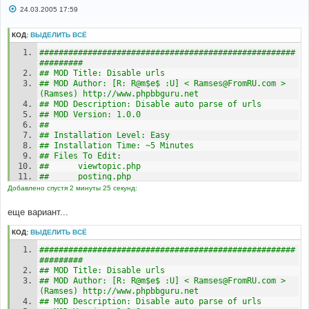
С
24.03.2005 17:59
о
о
б
КОД:
ВЫДЕЛИТЬ ВСЁ
щ
е
#####################################################
н
######### 
и
## MOD Title: Disable urls
е
## MOD Author: [R: R@m$e$ :U] < Ramses@FromRU.com > 
(Ramses) http://www.phpbbguru.net
## MOD Description: Disable auto parse of urls
## MOD Version: 1.0.0 
## 
## Installation Level: Easy
## Installation Time: ~5 Minutes 
## Files To Edit: 
##      viewtopic.php
##      posting.php
##      search.php
Добавлено спустя 2 минуты 25 секунд:
##      modcp.php
##      privmsg.php
еще вариант...
##      includes/topic_review.php
## Included Files: 
КОД:
ВЫДЕЛИТЬ ВСЁ
##      n/a
#####################################################
#####################################################
######### 
######### 
## For Security Purposes, Please Check: 
## MOD Title: Disable urls
http://www.phpbbguru.net/mods/ for the 
## MOD Author: [R: R@m$e$ :U] < Ramses@FromRU.com > 
## latest version of this MOD. Downloading this MOD 
(Ramses) http://www.phpbbguru.net
from other sites could cause malicious code 
## MOD Description: Disable auto parse of urls