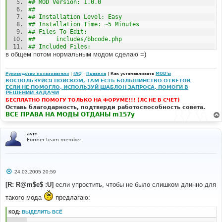
## to enter into your phpBB Forum. 
## MOD Version: 1.0.0 
#####################################################
## 
######### 
## Installation Level: Easy
## Author Notes: 
## Installation Time: ~5 Minutes 
##      Find bug? Please write me...
## Files To Edit: 
## 
##      includes/bbcode.php
#####################################################
## Included Files: 
######### 
в общем потом нормальным модом сделаю =)
##      n/a
## MOD History: 
#####################################################
## 
######### 
Руководство пользователя
|
FAQ
|
Правила
| Как устанавливать
MOD'ы
##   2005-03-24 - Version 1.0.0 
## For Security Purposes, Please Check: 
ВОСПОЛЬЗУЙСЯ ПОИСКОМ, ТАМ ЕСТЬ БОЛЬШИНСТВО ОТВЕТОВ
##      - Initial Release
http://www.phpbbguru.net/mods/ for the 
ЕСЛИ НЕ ПОМОГЛО, ИСПОЛЬЗУЙ ШАБЛОН ЗАПРОСА, ПОМОГИ В
## 
## latest version of this MOD. Downloading this MOD 
РЕШЕНИИ ЗАДАЧИ
#####################################################
from other sites could cause malicious code 
БЕСПЛАТНО ПОМОГУ ТОЛЬКО НА ФОРУМЕ!!! (ЛС НЕ В СЧЕТ)
######### 
## to enter into your phpBB Forum. 
Оставь благодарность, подтверди работоспособность совета.
## Before Adding This MOD To Your Forum, You Should 
#####################################################
ВСЕ ПРАВА НА МОДЫ ОТДАНЫ m157y
Back Up All Files Related To This MOD 
######### 
#####################################################
## Author Notes: 
avm
######### 
##      Find bug? Please write me...
Former team member
## 
# 
#####################################################
#-----[ OPEN ]---------------------------------------
######### 
--- 
## MOD History: 
С
24.03.2005 20:59
# 
## 
о
##   2005-03-24 - Version 1.0.0 
о
[R: R@m$e$ :U]
если упростить, чтобы не было слишком длинно для
viewtopic
.
php
##      - Initial Release
б
щ
## 
такого мода
предлагаю:
е
# 
#####################################################
н
#-----[ FIND ]---------------------------------------
######### 
КОД:
ВЫДЕЛИТЬ ВСЁ
и
--- 
## Before Adding This MOD To Your Forum, You Should 
е