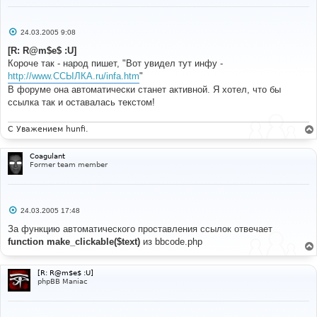
С
24.03.2005 9:08
о
о
[R: R@m$e$ :U]
б
Короче так - народ пишет, "Вот увидел тут инфу -
щ
е
http://www.ССЫЛКА.ru/infa.htm
"
н
В форуме она автоматически станет активной. Я хотел, что бы
и
е
ссылка так и оставалась текстом!
С Уважением hunfi.
Coagulant
Former team member
С
24.03.2005 17:48
о
о
За функцию автоматического проставления ссылок отвечает
б
function make_clickable($text)
из bbcode.php
щ
е
н
и
[R: R@m$e$ :U]
е
phpBB Maniac