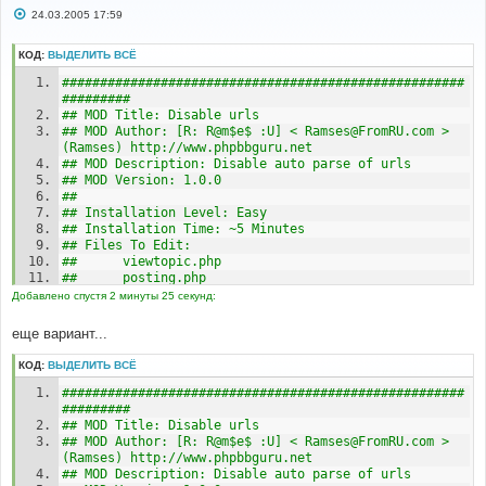
С
24.03.2005 17:59
о
о
б
КОД:
ВЫДЕЛИТЬ ВСЁ
щ
е
#####################################################
н
######### 
и
## MOD Title: Disable urls
е
## MOD Author: [R: R@m$e$ :U] < Ramses@FromRU.com > 
(Ramses) http://www.phpbbguru.net
## MOD Description: Disable auto parse of urls
## MOD Version: 1.0.0 
## 
## Installation Level: Easy
## Installation Time: ~5 Minutes 
## Files To Edit: 
##      viewtopic.php
##      posting.php
##      search.php
Добавлено спустя 2 минуты 25 секунд:
##      modcp.php
##      privmsg.php
еще вариант...
##      includes/topic_review.php
## Included Files: 
КОД:
ВЫДЕЛИТЬ ВСЁ
##      n/a
#####################################################
#####################################################
######### 
######### 
## For Security Purposes, Please Check: 
## MOD Title: Disable urls
http://www.phpbbguru.net/mods/ for the 
## MOD Author: [R: R@m$e$ :U] < Ramses@FromRU.com > 
## latest version of this MOD. Downloading this MOD 
(Ramses) http://www.phpbbguru.net
from other sites could cause malicious code 
## MOD Description: Disable auto parse of urls