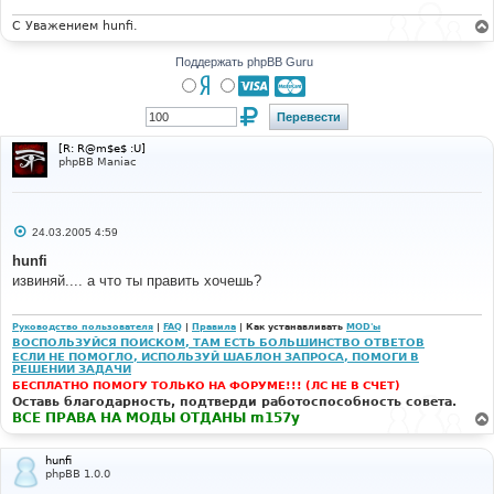
н
и
С Уважением hunfi.
е
Поддержать phpBB Guru
[R: R@m$e$ :U]
phpBB Maniac
С
24.03.2005 4:59
о
о
hunfi
б
извиняй.... а что ты править хочешь?
щ
е
н
и
Руководство пользователя
|
FAQ
|
Правила
| Как устанавливать
MOD'ы
е
ВОСПОЛЬЗУЙСЯ ПОИСКОМ, ТАМ ЕСТЬ БОЛЬШИНСТВО ОТВЕТОВ
ЕСЛИ НЕ ПОМОГЛО, ИСПОЛЬЗУЙ ШАБЛОН ЗАПРОСА, ПОМОГИ В
РЕШЕНИИ ЗАДАЧИ
БЕСПЛАТНО ПОМОГУ ТОЛЬКО НА ФОРУМЕ!!! (ЛС НЕ В СЧЕТ)
Оставь благодарность, подтверди работоспособность совета.
ВСЕ ПРАВА НА МОДЫ ОТДАНЫ m157y
hunfi
phpBB 1.0.0