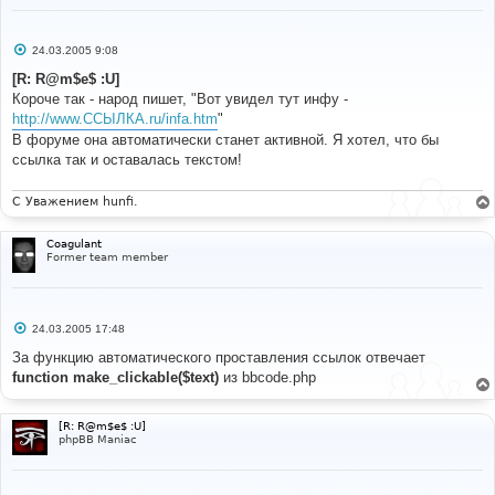
С
24.03.2005 9:08
о
о
[R: R@m$e$ :U]
б
Короче так - народ пишет, "Вот увидел тут инфу -
щ
е
http://www.ССЫЛКА.ru/infa.htm
"
н
В форуме она автоматически станет активной. Я хотел, что бы
и
е
ссылка так и оставалась текстом!
С Уважением hunfi.
Coagulant
Former team member
С
24.03.2005 17:48
о
о
За функцию автоматического проставления ссылок отвечает
б
function make_clickable($text)
из bbcode.php
щ
е
н
и
[R: R@m$e$ :U]
е
phpBB Maniac