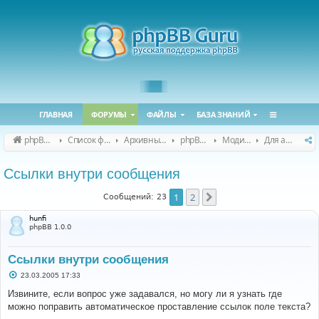
ГЛАВНАЯ
ФОРУМЫ
ФАЙЛЫ
БАЗА ЗНАНИЙ
phpBB Guru
Список форумов
Архивные форумы
phpBB 2.0.x (архив)
Модификация phpBB 2.0.x
Для авторов (phpBB 2.0.x)
Ссылки внутри сообщения
1
2
След.
Сообщений: 23
hunfi
phpBB 1.0.0
Ссылки внутри сообщения
С
23.03.2005 17:33
о
о
Извините, если вопрос уже задавался, но могу ли я узнать где
б
можно поправить автоматическое проставление ссылок поле текста?
щ
е