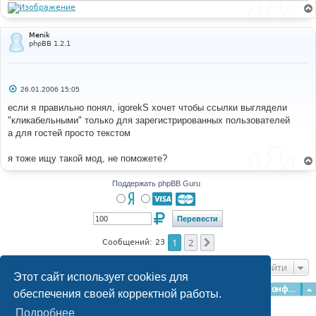
//		$preview_message = 
и
make_clickable($preview_message);
е
# 
Menik
#-----[ OPEN ]---------------------------------------
phpBB 1.2.1
--- 
# 
includes
/
topic_review
.
php
С
26.01.2006 15:05
о
о
# 
если я правильно понял, igorekS хочет чтобы ссылки выглядели
б
#-----[ FIND ]---------------------------------------
"кликабельными" только для зарегистрированных пользователей
щ
--- 
е
а для гостей просто текстом
# 
н
и
е
я тоже ищу такой мод, не поможете?
$message
=
 make_clickable
(
$message
);
# 
Поддержать phpBB Guru
#-----[ REPLACE WITH ]-------------------------------
----------- 
# 
//			$message = make_clickable($message);
1
2
След.
Сообщений: 23
# 
#-----[ SAVE/CLOSE ALL FILES ]-----------------------
Перейти
------------------- 
Этот сайт использует cookies для
# 
Главная
Форумы
Наша команда
О команде
Конфиденциальность
обеспечения своей корректной работы.
# EoM
Подробнее