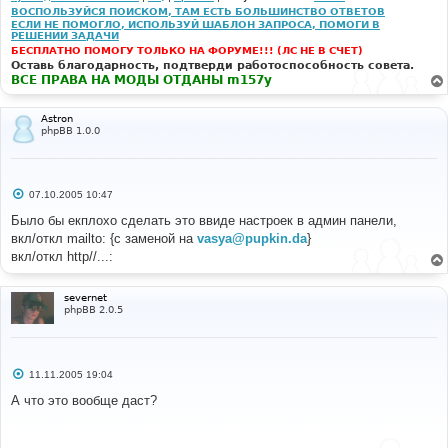
е
ВОСПОЛЬЗУЙСЯ ПОИСКОМ, ТАМ ЕСТЬ БОЛЬШИНСТВО ОТВЕТОВ
# 
	// zzzz is optional.. will contain everything up 
ЕСЛИ НЕ ПОМОГЛО, ИСПОЛЬЗУЙ ШАБЛОН ЗАПРОСА, ПОМОГИ В
#-----[ REPLACE WITH ]-------------------------------
to the first space, newline, 
РЕШЕНИИ ЗАДАЧИ
----------- 
	// comma, double quote or <.
БЕСПЛАТНО ПОМОГУ ТОЛЬКО НА ФОРУМЕ!!! (ЛС НЕ В СЧЕТ)
# 
	$ret = preg_replace("#(^|[\n ])((www|ftp)\.[^ 
Оставь благодарность, подтверди работоспособность совета.
\"\t\n\r<]*)#is", "\\1<a href=\"http://\\2\" 
ВСЕ ПРАВА НА МОДЫ ОТДАНЫ m157y
//	$private_message = 
target=\"_blank\">\\2</a>", $ret);
make_clickable($private_message);
//
	// matches an email@domain type address at the 
Astron
phpBB 1.0.0
//	if ( $privmsg['privmsgs_attach_sig'] && $user_sig 
start of a line, or after a space.
!= '' )
	// Note: Only the followed chars are valid; 
//	{
alphanums, "-", "_" and or ".".
//		$private_message .= '<br /><br 
	$ret = preg_replace("#(^|[\n ])([a-z0-9&\-
/>_________________<br />' . 
С
_.]+?)@([\w\-]+\.([\w\-\.]+\.)*[\w]+)#i", "\\1<a 
07.10.2005 10:47
о
make_clickable($user_sig);
href=\"mailto:\\2@\\3\">\\2@\\3</a>", $ret);
о
Было бы екплохо сделать это ввиде настроек в админ панели,
//	}
б
вкл/откл mailto: {с заменой на
vasya@pupkin.da
}
	// Remove our padding..
щ
# 
е
	$ret = substr($ret, 1);
вкл/откл http//...:
н
#-----[ FIND ]---------------------------------------
и
--- 
	return($ret);
е
# 
severnet
*/
phpBB 2.0.5
return
(
$text
);
$preview_message
=
}
make_clickable
(
$preview_message
);
# 
# 
С
#-----[ SAVE/CLOSE ALL FILES ]-----------------------
11.11.2005 19:04
о
#-----[ REPLACE WITH ]-------------------------------
------------------- 
о
А что это вообще даст?
----------- 
# 
б
# 
# EoM
щ
е
н