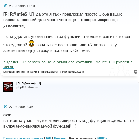
# 
target=\"_blank\">\\2</a>"
,
$ret
);
С
25.03.2005 13:58
о
$message
=
// matches an email@domain type address at the 
о
[R: R@m$e$ :U]
, да это я так - предложил просто... оба ваших
make_clickable
(
$message
);
б
start of a line, or after a space.
варианта оценил! да и много чего еще... (говорит искренне, с
щ
// Note: Only the followed chars are valid; 
е
уважением)
# 
alphanums, "-", "_" and or ".".
н
#-----[ REPLACE WITH ]-------------------------------
$ret
=
 preg_replace
(
"#(^|[\n ])([a-z0-9&\-
и
----------- 
е
_.]+?)@([\w\-]+\.([\w\-\.]+\.)*[\w]+)#i"
,
"\\1<a 
Если удалить упоминание этой функции, а человек решит, что зря
# 
href=\"mailto:\\2@\\3\">\\2@\\3</a>"
,
$ret
);
это сделал?
- опять все восстанавливать? долго... а тут
//						$message = 
// Remove our padding..
закоментил одну строку и все опять Ок. :wink:
make_clickable($message);
$ret
=
substr
(
$ret
,
1
);
выделенный сервер по цене обычного хостинга - менее 150 рублей в
# 
return
(
$ret
);
месяц
#-----[ OPEN ]---------------------------------------
}
Благодарности принимаются в Яндекс.Деньгах на счет 4100143316948
--- 
# 
# 
#-----[ REPLACE WITH ]-------------------------------
[R: R@m$e$ :U]
modcp
.
php
----------- 
phpBB Maniac
# 
# 
#-----[ FIND ]---------------------------------------
/**
--- 
 * Rewritten by Nathan Codding - Feb 6, 2001.
С
27.03.2005 8:45
# 
 * - Goes through the given string, and replaces 
о
о
xxxx://yyyy with an HTML <a> tag linking
avm
б
$message
=
 * 	to that URL
в таком случае... чуток модифицировать код функции и сделать это
щ
make_clickable
(
$message
);
 * - Goes through the given string, and replaces 
е
включаемо-выключаемой функцией =)
www.xxxx.yyyy[zzzz] with an HTML <a> tag linking
н
и
# 
 * 	to http://www.xxxx.yyyy[/zzzz]
е
#-----[ REPLACE WITH ]-------------------------------
 * - Goes through the given string, and replaces 
Руководство пользователя
|
FAQ
|
Правила
| Как устанавливать
MOD'ы