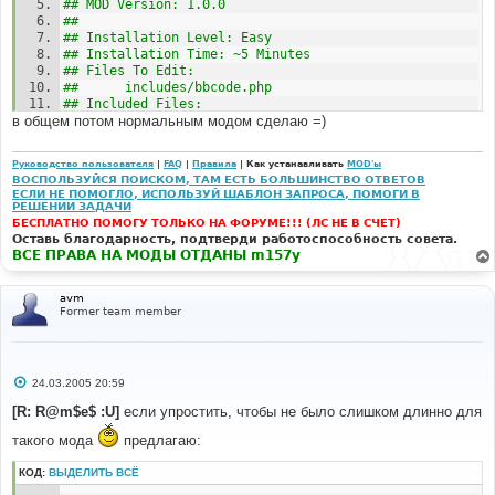
## to enter into your phpBB Forum. 
## MOD Version: 1.0.0 
#####################################################
## 
######### 
## Installation Level: Easy
## Author Notes: 
## Installation Time: ~5 Minutes 
##      Find bug? Please write me...
## Files To Edit: 
## 
##      includes/bbcode.php
#####################################################
## Included Files: 
######### 
в общем потом нормальным модом сделаю =)
##      n/a
## MOD History: 
#####################################################
## 
######### 
Руководство пользователя
|
FAQ
|
Правила
| Как устанавливать
MOD'ы
##   2005-03-24 - Version 1.0.0 
## For Security Purposes, Please Check: 
ВОСПОЛЬЗУЙСЯ ПОИСКОМ, ТАМ ЕСТЬ БОЛЬШИНСТВО ОТВЕТОВ
##      - Initial Release
http://www.phpbbguru.net/mods/ for the 
ЕСЛИ НЕ ПОМОГЛО, ИСПОЛЬЗУЙ ШАБЛОН ЗАПРОСА, ПОМОГИ В
## 
## latest version of this MOD. Downloading this MOD 
РЕШЕНИИ ЗАДАЧИ
#####################################################
from other sites could cause malicious code 
БЕСПЛАТНО ПОМОГУ ТОЛЬКО НА ФОРУМЕ!!! (ЛС НЕ В СЧЕТ)
######### 
## to enter into your phpBB Forum. 
Оставь благодарность, подтверди работоспособность совета.
## Before Adding This MOD To Your Forum, You Should 
#####################################################
ВСЕ ПРАВА НА МОДЫ ОТДАНЫ m157y
Back Up All Files Related To This MOD 
######### 
#####################################################
## Author Notes: 
avm
######### 
##      Find bug? Please write me...
Former team member
## 
# 
#####################################################
#-----[ OPEN ]---------------------------------------
######### 
--- 
## MOD History: 
С
24.03.2005 20:59
# 
## 
о
##   2005-03-24 - Version 1.0.0 
о
[R: R@m$e$ :U]
если упростить, чтобы не было слишком длинно для
viewtopic
.
php
##      - Initial Release
б
щ
## 
такого мода
предлагаю:
е
# 
#####################################################
н
#-----[ FIND ]---------------------------------------
######### 
КОД:
ВЫДЕЛИТЬ ВСЁ
и
--- 
## Before Adding This MOD To Your Forum, You Should 
е