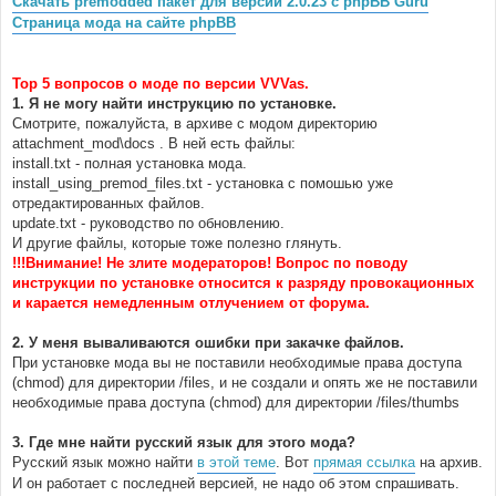
Скачать premodded пакет для версии 2.0.23 с phpBB Guru
н
Страница мода на сайте phpBB
и
е
Top 5 вопросов о моде по версии VVVas.
1. Я не могу найти инструкцию по установке.
Смотрите, пожалуйста, в архиве с модом директорию
attachment_mod\docs . В ней есть файлы:
install.txt - полная установка мода.
install_using_premod_files.txt - установка с помошью уже
отредактированных файлов.
update.txt - руководство по обновлению.
И другие файлы, которые тоже полезно глянуть.
!!!Внимание! Не злите модераторов! Вопрос по поводу
инструкции по установке относится к разряду провокационных
и карается немедленным отлучением от форума.
2. У меня вываливаются ошибки при закачке файлов.
При установке мода вы не поставили необходимые права доступа
(chmod) для директории /files, и не создали и опять же не поставили
необходимые права доступа (chmod) для директории /files/thumbs
3. Где мне найти русский язык для этого мода?
Русский язык можно найти
в этой теме
. Вот
прямая ссылка
на архив.
И он работает с последней версией, не надо об этом спрашивать.