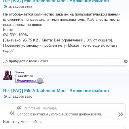
Re: [FAQ] File Attachment Mod - Вложение файлов
С
16.12.2008 15:44
о
о
Не отображается количество закачек на пользовательской панели
б
вложений в пользователи - имя пользователя. Файлы есть, квоты
щ
е
выставлены, но пишет
н
Квота:
и
е
0% 50% 100%
[Закачано: 95.75 KB / Квота: Без ограничений / 0% от общего].
Проверял установку - проблем нету. Может что-то еще включать
надо?
Да прибудет с вами Power
Siava
Поддержка
Re: [FAQ] File Attachment Mod - Вложение файлов
С
17.12.2008 15:09
о
о
б
_rainmaker_ писал(а):
щ
е
Вопрос к знатокам у кого Сабж стоял долгое время.
н
и
Вот что у меня сейчас:
е