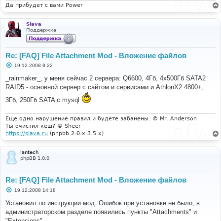
Да прибудет с вами Power
Siava
Поддержка
Re: [FAQ] File Attachment Mod - Вложение файлов
С
19.12.2008 8:22
о
о
_rainmaker_, у меня сейчас 2 сервера: Q6600, 4Гб, 4x500Гб SATA2
б
RAID5 - основной сервер с сайтом и сервисами и AthlonX2 4800+,
щ
е
3Гб, 250Гб SATA с mysql
н
и
е
Еще одно нарушение правил и будете забанены. © Mr. Anderson
Ты очистил кеш? © Sheer
https://siava.ru
(phpbb
2.0.x
3.5.x)
lantech
phpBB 1.0.0
Re: [FAQ] File Attachment Mod - Вложение файлов
С
19.12.2008 14:18
о
о
Установил по инструкции мод. Ошибок при установке не было, в
б
администраторском разделе появились пункты "Attachments" и
щ
е
"Extensions"