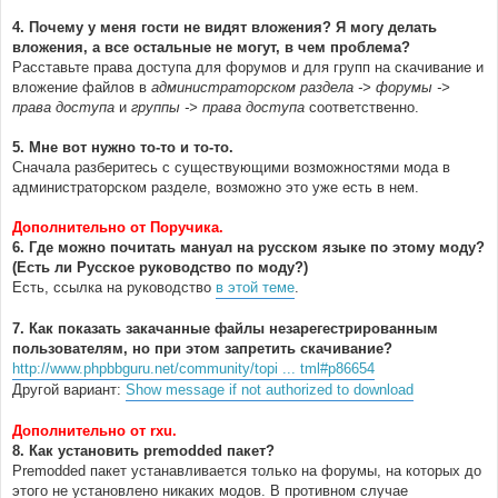
4. Почему у меня гости не видят вложения? Я могу делать
вложения, а все остальные не могут, в чем проблема?
Расставьте права доступа для форумов и для групп на скачивание и
вложение файлов в
администраторском раздела -> форумы ->
права доступа
и
группы -> права доступа
соответственно.
5. Мне вот нужно то-то и то-то.
Сначала разберитесь с существующими возможностями мода в
администраторском разделе, возможно это уже есть в нем.
Дополнительно от Поручика.
6. Где можно почитать мануал на русском языке по этому моду?
(Есть ли Русское руководство по моду?)
Есть, ссылка на руководство
в этой теме
.
7. Как показать закачанные файлы незарегестрированным
пользователям, но при этом запретить скачивание?
http://www.phpbbguru.net/community/topi ... tml#p86654
Другой вариант:
Show message if not authorized to download
Дополнительно от rxu.
8. Как установить premodded пакет?
Premodded пакет устанавливается только на форумы, на которых до
этого не установлено никаких модов. В противном случае