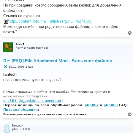
н
Но при создании нового сообщения/темы кнопок для добавления
и
е
файла нет.
Ссылка на скриншот:
http://content.foto.mail.ru/list/sergiy ... /i-274.jpg
Может где ошибся при редактировании файлов, в каком файле
искать?
Alek$
Former team member
Re: [FAQ] File Attachment Mod - Вложение файлов
С
19.12.2008 14:25
о
о
lantech
б
права доступа нужные выданы?
щ
е
н
и
Самая страшная ошибка, это ошибка без видимых причин и
е
конкретных последствий.
phpBB3 [db_update.php generator]
Первая помощь по всем phpBB-вопросам:
phpBB2
и
phpBB3
FAQ;
Правила общения
;
Все консультации в icq или личке - на платной основе.
lantech
phpBB 1.0.0