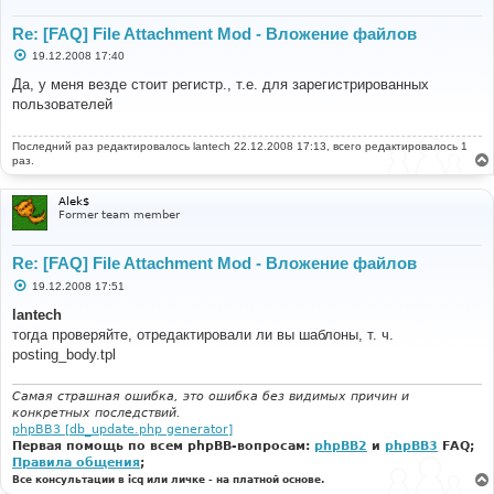
Re: [FAQ] File Attachment Mod - Вложение файлов
С
19.12.2008 17:40
о
о
Да, у меня везде стоит регистр., т.е. для зарегистрированных
б
пользователей
щ
е
н
Последний раз редактировалось
и
lantech
22.12.2008 17:13, всего редактировалось 1
е
раз.
Alek$
Former team member
Re: [FAQ] File Attachment Mod - Вложение файлов
С
19.12.2008 17:51
о
о
lantech
б
тогда проверяйте, отредактировали ли вы шаблоны, т. ч.
щ
е
posting_body.tpl
н
и
е
Самая страшная ошибка, это ошибка без видимых причин и
конкретных последствий.
phpBB3 [db_update.php generator]
Первая помощь по всем phpBB-вопросам:
phpBB2
и
phpBB3
FAQ;
Правила общения
;
Все консультации в icq или личке - на платной основе.