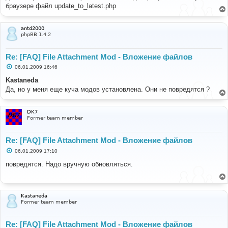
б
браузере файл update_to_latest.php
щ
е
н
и
antd2000
е
phpBB 1.4.2
Re: [FAQ] File Attachment Mod - Вложение файлов
С
06.01.2009 16:46
о
о
Kastaneda
б
Да, но у меня еще куча модов установлена. Они не повредятся ?
щ
е
н
и
DK7
е
Former team member
Re: [FAQ] File Attachment Mod - Вложение файлов
С
06.01.2009 17:10
о
о
повредятся. Надо вручную обновляться.
б
щ
е
н
и
Kastaneda
е
Former team member
Re: [FAQ] File Attachment Mod - Вложение файлов