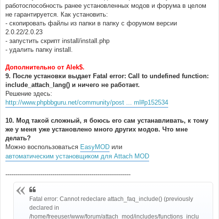
работоспособность ранее установленных модов и форума в целом
не гарантируется. Как установить:
- скопировать файлы из папки в папку с форумом версии
2.0.22/2.0.23
- запустить скрипт install/install.php
- удалить папку install.
Дополнительно от Alek$.
9. После установки выдает Fatal error: Call to undefined function:
include_attach_lang() и ничего не работает.
Решение здесь:
http://www.phpbbguru.net/community/post ... ml#p152534
10. Мод такой сложный, я боюсь его сам устанавливать, к тому
же у меня уже установлено много других модов. Что мне
делать?
Можно воспользоваться
EasyMOD
или
автоматическим установщиком для Attach MOD
----------------------------------------------------------------
Fatal error: Cannot redeclare attach_faq_include() (previously
declared in
/home/freeuser/www/forum/attach_mod/includes/functions_inclu