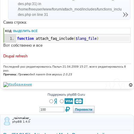
des.php:31) in
/home/freeuser/www/forum/attach_mod/includes/functions_inclu
des.php on line 31
Сама строка:
КОД:
ВЫДЕЛИТЬ ВСЁ
function
 attach_faq_include
(
$lang_file
)
Вот собственно и все
Drupal refresh
Последний раз редактировалось
Палыч
21.04.2009 15:27, всего редактировалось 8
раз.
Причина:
Преммодед пакет для версии 2.0.23
Поддержать phpBB Guru
_rainmaker_
phpBB 1.4.0