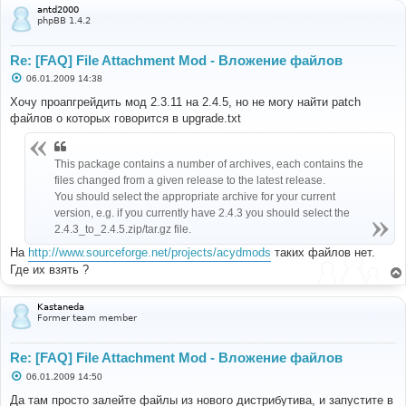
и
antd2000
е
phpBB 1.4.2
Re: [FAQ] File Attachment Mod - Вложение файлов
С
06.01.2009 14:38
о
о
Хочу проапгрейдить мод 2.3.11 на 2.4.5, но не могу найти patch
б
файлов о которых говорится в upgrade.txt
щ
е
н
и
This package contains a number of archives, each contains the
е
files changed from a given release to the latest release.
You should select the appropriate archive for your current
version, e.g. if you currently have 2.4.3 you should select the
2.4.3_to_2.4.5.zip/tar.gz file.
На
http://www.sourceforge.net/projects/acydmods
таких файлов нет.
Где их взять ?
Kastaneda
Former team member
Re: [FAQ] File Attachment Mod - Вложение файлов
С
06.01.2009 14:50
о
о
Да там просто залейте файлы из нового дистрибутива, и запустите в