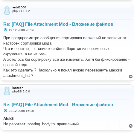
antd2000
phpBB 1.4.2
Re: [FAQ] File Attachment Mod - Вложение файлов
С
19.12.2008 20:14
о
о
При предпросмотре сообщения сортировка вложений не зависит от
б
настроек сортировки мода.
щ
е
Что и понятно, т.к. список файлов берется из переменных
н
окружения, а не из базы.
и
е
А хотелось бы сортировку все же изменить. Хотя бы фиксированно -
правкой кода.
Как это сделать ? Насколько я понял нужно перевернуть массив
attachment_list ?
lantech
phpBB 1.0.0
Re: [FAQ] File Attachment Mod - Вложение файлов
С
22.12.2008 16:18
о
о
Alek$
б
Не работает. posting_body.tpl правильный
щ
е
н