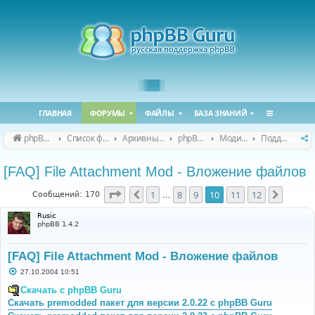
ГЛАВНАЯ
ФОРУМЫ
ФАЙЛЫ
БАЗА ЗНАНИЙ
phpBB Guru
Список форумов
Архивные форумы
phpBB 2.0.x (архив)
Модификация phpBB 2.0.x
Поддержка модов для phpBB 2.0.x
[FAQ] File Attachment Mod - Вложение файлов
Страница
10
из
12
1
8
9
10
11
12
Пред.
След.
Сообщений: 170
…
Rusic
phpBB 1.4.2
[FAQ] File Attachment Mod - Вложение файлов
С
27.10.2004 10:51
о
о
Скачать с phpBB Guru
б
Скачать premodded пакет для версии 2.0.22 с phpBB Guru
щ
е