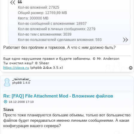
Кол-во вложений: 27925
Общий размер: 12769,89 MB
Квота: 300000 MB
Кол-во сообщений с вложениями: 18937
Кол-во вложений в личных сообщениях: 2279
Кол-во тем с вложениями: 3039
Кол-во пользователей сделавших вложения: 593
Работает без проблем и тормозов. А что с ним должно быть?
Еще одно нарушение правил и будете забанены. © Mr. Anderson
Ты очистил кеш? © Sheer
https://siava.ru
(phpbb
2.0.x
3.5.x)
_rainmaker_
phpBB 1.4.0
Re: [FAQ] File Attachment Mod - Вложение файлов
С
18.12.2008 17:10
о
о
Siava
б
Просто тоже планируются большие объемы, только вот большинство
щ
е
файлов будет передаваться именно личными сообщениями. А какая
н
конфигурация вашего сервера?
и
е