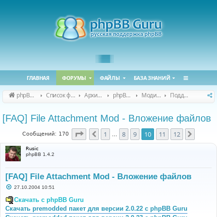
ГЛАВНАЯ
ФОРУМЫ
ФАЙЛЫ
БАЗА ЗНАНИЙ
phpBB Guru
Список форумов
Архивные форумы
phpBB 2.0.x (архив)
Модификация phpBB 2.0.x
Поддержка модов для phpBB 2.0.x
[FAQ] File Attachment Mod - Вложение файлов
Страница
10
из
12
1
8
9
10
11
12
Пред.
След.
Сообщений: 170
…
Rusic
phpBB 1.4.2
[FAQ] File Attachment Mod - Вложение файлов
С
27.10.2004 10:51
о
о
Скачать с phpBB Guru
б
Скачать premodded пакет для версии 2.0.22 с phpBB Guru
щ
е