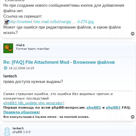
н
Но при создании нового сообщения/темы кнопок для добавления
и
е
файла нет.
Ссылка на скриншот:
http://content.foto.mail.ru/list/sergiy ... /i-274.jpg
Может где ошибся при редактировании файлов, в каком файле
искать?
Alek$
Former team member
Re: [FAQ] File Attachment Mod - Вложение файлов
С
19.12.2008 14:25
о
о
lantech
б
права доступа нужные выданы?
щ
е
н
и
Самая страшная ошибка, это ошибка без видимых причин и
е
конкретных последствий.
phpBB3 [db_update.php generator]
Первая помощь по всем phpBB-вопросам:
phpBB2
и
phpBB3
FAQ;
Правила общения
;
Все консультации в icq или личке - на платной основе.
lantech
phpBB 1.0.0