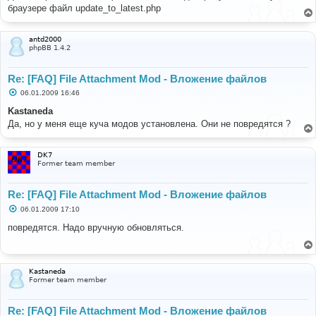
б
браузере файл update_to_latest.php
щ
е
н
и
antd2000
е
phpBB 1.4.2
Re: [FAQ] File Attachment Mod - Вложение файлов
С
06.01.2009 16:46
о
о
Kastaneda
б
Да, но у меня еще куча модов установлена. Они не повредятся ?
щ
е
н
и
DK7
е
Former team member
Re: [FAQ] File Attachment Mod - Вложение файлов
С
06.01.2009 17:10
о
о
повредятся. Надо вручную обновляться.
б
щ
е
н
и
Kastaneda
е
Former team member
Re: [FAQ] File Attachment Mod - Вложение файлов