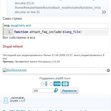
des.php:31) in
/home/freeuser/www/forum/attach_mod/includes/functions_inclu
des.php on line 31
Сама строка:
КОД:
ВЫДЕЛИТЬ ВСЁ
function
 attach_faq_include
(
$lang_file
)
Вот собственно и все
Drupal refresh
Последний раз редактировалось
Палыч
21.04.2009 15:27, всего редактировалось 8
раз.
Причина:
Преммодед пакет для версии 2.0.23
Поддержать phpBB Guru
_rainmaker_
phpBB 1.4.0