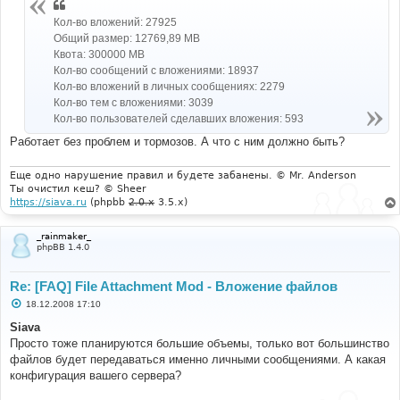
Кол-во вложений: 27925
Общий размер: 12769,89 MB
Квота: 300000 MB
Кол-во сообщений с вложениями: 18937
Кол-во вложений в личных сообщениях: 2279
Кол-во тем с вложениями: 3039
Кол-во пользователей сделавших вложения: 593
Работает без проблем и тормозов. А что с ним должно быть?
Еще одно нарушение правил и будете забанены. © Mr. Anderson
Ты очистил кеш? © Sheer
https://siava.ru
(phpbb
2.0.x
3.5.x)
_rainmaker_
phpBB 1.4.0
Re: [FAQ] File Attachment Mod - Вложение файлов
С
18.12.2008 17:10
о
о
Siava
б
Просто тоже планируются большие объемы, только вот большинство
щ
е
файлов будет передаваться именно личными сообщениями. А какая
н
конфигурация вашего сервера?
и
е