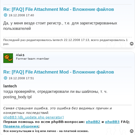
Re: [FAQ] File Attachment Mod - Вложение файлов
С
19.12.2008 17:40
о
о
Да, у меня везде стоит регистр., т.е. для зарегистрированных
б
пользователей
щ
е
н
Последний раз редактировалось
и
lantech
22.12.2008 17:13, всего редактировалось 1
е
раз.
Alek$
Former team member
Re: [FAQ] File Attachment Mod - Вложение файлов
С
19.12.2008 17:51
о
о
lantech
б
тогда проверяйте, отредактировали ли вы шаблоны, т. ч.
щ
е
posting_body.tpl
н
и
е
Самая страшная ошибка, это ошибка без видимых причин и
конкретных последствий.
phpBB3 [db_update.php generator]
Первая помощь по всем phpBB-вопросам:
phpBB2
и
phpBB3
FAQ;
Правила общения
;
Все консультации в icq или личке - на платной основе.