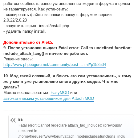
работоспособность ранее установленных модов и форума в целом
не гарантируется. Как установить:
- скопировать файлы из папки в папку с форумом версии
2.0.22/2.0.23
- запустить скрипт install/install.php
- удалить папку install.
Дополнительно от Alek$.
9. После установки выдает Fatal error: Call to undefined function:
include_attach_lang() и ничего не работает.
Решение здесь:
http://www.phpbbguru.net/community/post ... ml#p152534
10. Мод такой сложный, я боюсь его сам устанавливать, к тому
же у меня уже установлено много других модов. Что мне
делать?
Можно воспользоваться
EasyMOD
или
автоматическим установщиком для Attach MOD
----------------------------------------------------------------
Fatal error: Cannot redeclare attach_faq_include() (previously
declared in
/home/freeuser/www/forum/attach_mod/includes/functions_inclu