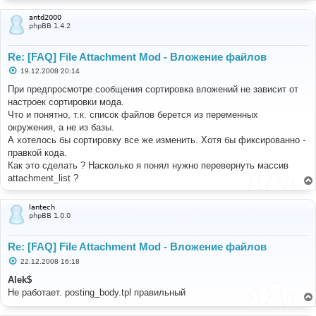
antd2000
phpBB 1.4.2
Re: [FAQ] File Attachment Mod - Вложение файлов
С
19.12.2008 20:14
о
о
При предпросмотре сообщения сортировка вложений не зависит от
б
настроек сортировки мода.
щ
е
Что и понятно, т.к. список файлов берется из переменных
н
окружения, а не из базы.
и
е
А хотелось бы сортировку все же изменить. Хотя бы фиксированно -
правкой кода.
Как это сделать ? Насколько я понял нужно перевернуть массив
attachment_list ?
lantech
phpBB 1.0.0
Re: [FAQ] File Attachment Mod - Вложение файлов
С
22.12.2008 16:18
о
о
Alek$
б
Не работает. posting_body.tpl правильный
щ
е
н