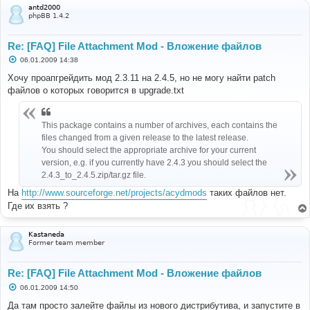
и
antd2000
е
phpBB 1.4.2
Re: [FAQ] File Attachment Mod - Вложение файлов
С
06.01.2009 14:38
о
о
Хочу проапгрейдить мод 2.3.11 на 2.4.5, но не могу найти patch
б
файлов о которых говорится в upgrade.txt
щ
е
н
и
This package contains a number of archives, each contains the
е
files changed from a given release to the latest release.
You should select the appropriate archive for your current
version, e.g. if you currently have 2.4.3 you should select the
2.4.3_to_2.4.5.zip/tar.gz file.
На
http://www.sourceforge.net/projects/acydmods
таких файлов нет.
Где их взять ?
Kastaneda
Former team member
Re: [FAQ] File Attachment Mod - Вложение файлов
С
06.01.2009 14:50
о
о
Да там просто залейте файлы из нового дистрибутива, и запустите в