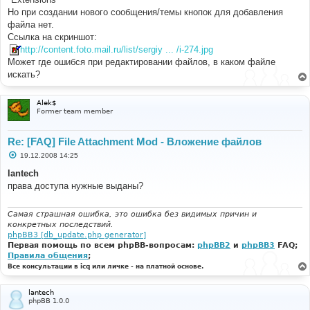
н
Но при создании нового сообщения/темы кнопок для добавления
и
е
файла нет.
Ссылка на скриншот:
http://content.foto.mail.ru/list/sergiy ... /i-274.jpg
Может где ошибся при редактировании файлов, в каком файле
искать?
Alek$
Former team member
Re: [FAQ] File Attachment Mod - Вложение файлов
С
19.12.2008 14:25
о
о
lantech
б
права доступа нужные выданы?
щ
е
н
и
Самая страшная ошибка, это ошибка без видимых причин и
е
конкретных последствий.
phpBB3 [db_update.php generator]
Первая помощь по всем phpBB-вопросам:
phpBB2
и
phpBB3
FAQ;
Правила общения
;
Все консультации в icq или личке - на платной основе.
lantech
phpBB 1.0.0