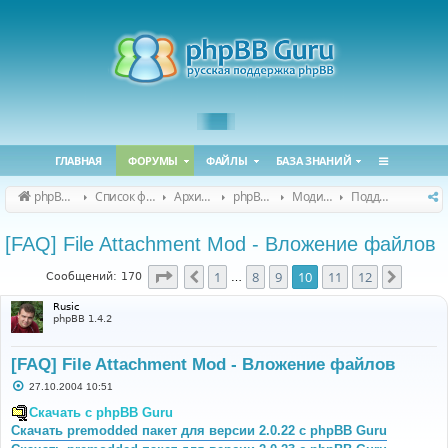
ГЛАВНАЯ
ФОРУМЫ
ФАЙЛЫ
БАЗА ЗНАНИЙ
phpBB Guru
Список форумов
Архивные форумы
phpBB 2.0.x (архив)
Модификация phpBB 2.0.x
Поддержка модов для phpBB 2.0.x
[FAQ] File Attachment Mod - Вложение файлов
Страница
10
из
12
1
8
9
10
11
12
Пред.
След.
Сообщений: 170
…
Rusic
phpBB 1.4.2
[FAQ] File Attachment Mod - Вложение файлов
С
27.10.2004 10:51
о
о
Скачать с phpBB Guru
б
Скачать premodded пакет для версии 2.0.22 с phpBB Guru
щ
е