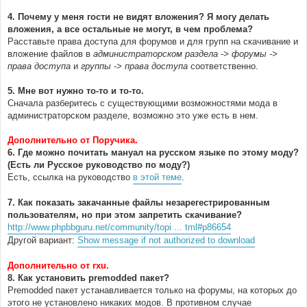
4. Почему у меня гости не видят вложения? Я могу делать
вложения, а все остальные не могут, в чем проблема?
Расставьте права доступа для форумов и для групп на скачивание и
вложение файлов в
администраторском раздела -> форумы ->
права доступа
и
группы -> права доступа
соответственно.
5. Мне вот нужно то-то и то-то.
Сначала разберитесь с существующими возможностями мода в
администраторском разделе, возможно это уже есть в нем.
Дополнительно от Поручика.
6. Где можно почитать мануал на русском языке по этому моду?
(Есть ли Русское руководство по моду?)
Есть, ссылка на руководство
в этой теме
.
7. Как показать закачанные файлы незарегестрированным
пользователям, но при этом запретить скачивание?
http://www.phpbbguru.net/community/topi ... tml#p86654
Другой вариант:
Show message if not authorized to download
Дополнительно от rxu.
8. Как установить premodded пакет?
Premodded пакет устанавливается только на форумы, на которых до
этого не установлено никаких модов. В противном случае