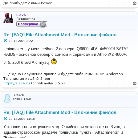
Да прибудет с вами Power
Siava
Поддержка
Re: [FAQ] File Attachment Mod - Вложение файлов
С
19.12.2008 8:22
о
о
_rainmaker_, у меня сейчас 2 сервера: Q6600, 4Гб, 4x500Гб SATA2
б
RAID5 - основной сервер с сайтом и сервисами и AthlonX2 4800+,
щ
е
3Гб, 250Гб SATA с mysql
н
и
е
Еще одно нарушение правил и будете забанены. © Mr. Anderson
Ты очистил кеш? © Sheer
https://siava.ru
(phpbb
2.0.x
3.5.x)
lantech
phpBB 1.0.0
Re: [FAQ] File Attachment Mod - Вложение файлов
С
19.12.2008 14:18
о
о
Установил по инструкции мод. Ошибок при установке не было, в
б
администраторском разделе появились пункты "Attachments" и
щ
е
"Extensions"