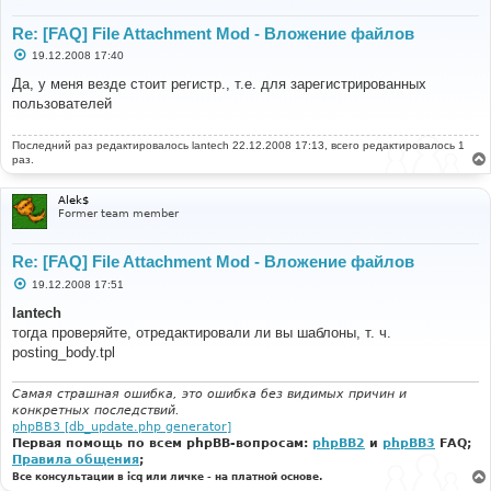
Re: [FAQ] File Attachment Mod - Вложение файлов
С
19.12.2008 17:40
о
о
Да, у меня везде стоит регистр., т.е. для зарегистрированных
б
пользователей
щ
е
н
Последний раз редактировалось
и
lantech
22.12.2008 17:13, всего редактировалось 1
е
раз.
Alek$
Former team member
Re: [FAQ] File Attachment Mod - Вложение файлов
С
19.12.2008 17:51
о
о
lantech
б
тогда проверяйте, отредактировали ли вы шаблоны, т. ч.
щ
е
posting_body.tpl
н
и
е
Самая страшная ошибка, это ошибка без видимых причин и
конкретных последствий.
phpBB3 [db_update.php generator]
Первая помощь по всем phpBB-вопросам:
phpBB2
и
phpBB3
FAQ;
Правила общения
;
Все консультации в icq или личке - на платной основе.