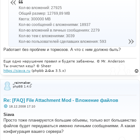
Кол-во вложений: 27925
Общий размер: 12769,89 MB
Квота: 300000 MB
Кол-во сообщений с вложениями: 18937
Кол-во вложений в личных сообщениях: 2279
Кол-во тем с вложениями: 3039
Кол-во пользователей сделавших вложения: 593
Работает без проблем и тормозов. А что с ним должно быть?
Еще одно нарушение правил и будете забанены. © Mr. Anderson
Ты очистил кеш? © Sheer
https://siava.ru
(phpbb
2.0.x
3.5.x)
_rainmaker_
phpBB 1.4.0
Re: [FAQ] File Attachment Mod - Вложение файлов
С
18.12.2008 17:10
о
о
Siava
б
Просто тоже планируются большие объемы, только вот большинство
щ
е
файлов будет передаваться именно личными сообщениями. А какая
н
конфигурация вашего сервера?
и
е