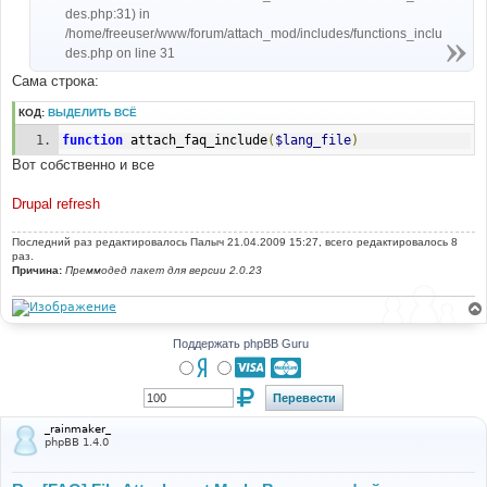
des.php:31) in
/home/freeuser/www/forum/attach_mod/includes/functions_inclu
des.php on line 31
Сама строка:
КОД:
ВЫДЕЛИТЬ ВСЁ
function
 attach_faq_include
(
$lang_file
)
Вот собственно и все
Drupal refresh
Последний раз редактировалось
Палыч
21.04.2009 15:27, всего редактировалось 8
раз.
Причина:
Преммодед пакет для версии 2.0.23
Поддержать phpBB Guru
_rainmaker_
phpBB 1.4.0