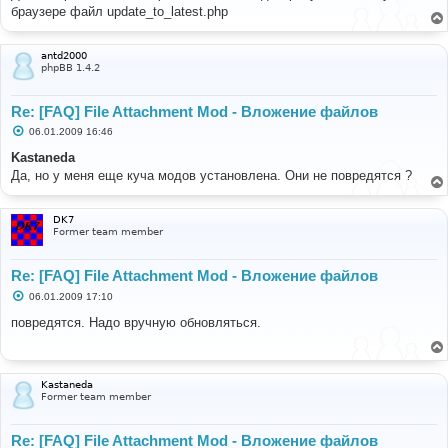
б
браузере файл update_to_latest.php
щ
е
н
и
antd2000
е
phpBB 1.4.2
Re: [FAQ] File Attachment Mod - Вложение файлов
С
06.01.2009 16:46
о
о
Kastaneda
б
Да, но у меня еще куча модов установлена. Они не повредятся ?
щ
е
н
и
DK7
е
Former team member
Re: [FAQ] File Attachment Mod - Вложение файлов
С
06.01.2009 17:10
о
о
повредятся. Надо вручную обновляться.
б
щ
е
н
и
Kastaneda
е
Former team member
Re: [FAQ] File Attachment Mod - Вложение файлов