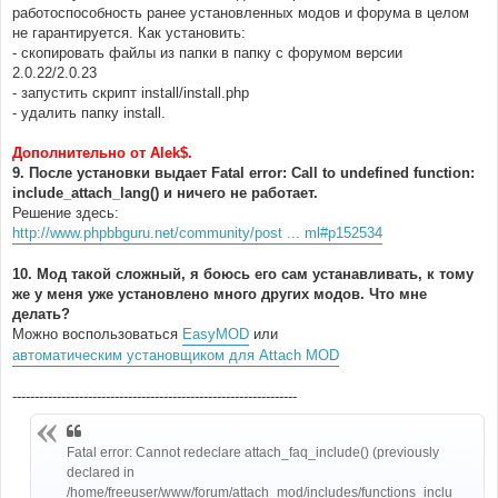
работоспособность ранее установленных модов и форума в целом
не гарантируется. Как установить:
- скопировать файлы из папки в папку с форумом версии
2.0.22/2.0.23
- запустить скрипт install/install.php
- удалить папку install.
Дополнительно от Alek$.
9. После установки выдает Fatal error: Call to undefined function:
include_attach_lang() и ничего не работает.
Решение здесь:
http://www.phpbbguru.net/community/post ... ml#p152534
10. Мод такой сложный, я боюсь его сам устанавливать, к тому
же у меня уже установлено много других модов. Что мне
делать?
Можно воспользоваться
EasyMOD
или
автоматическим установщиком для Attach MOD
----------------------------------------------------------------
Fatal error: Cannot redeclare attach_faq_include() (previously
declared in
/home/freeuser/www/forum/attach_mod/includes/functions_inclu