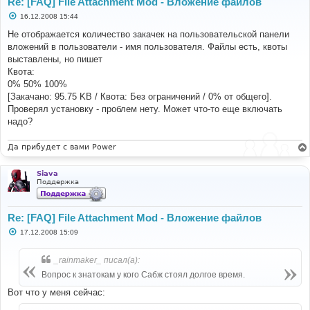
Re: [FAQ] File Attachment Mod - Вложение файлов
С
16.12.2008 15:44
о
о
Не отображается количество закачек на пользовательской панели
б
вложений в пользователи - имя пользователя. Файлы есть, квоты
щ
е
выставлены, но пишет
н
Квота:
и
е
0% 50% 100%
[Закачано: 95.75 KB / Квота: Без ограничений / 0% от общего].
Проверял установку - проблем нету. Может что-то еще включать
надо?
Да прибудет с вами Power
Siava
Поддержка
Re: [FAQ] File Attachment Mod - Вложение файлов
С
17.12.2008 15:09
о
о
б
_rainmaker_ писал(а):
щ
е
Вопрос к знатокам у кого Сабж стоял долгое время.
н
и
Вот что у меня сейчас:
е