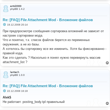
antd2000
phpBB 1.4.2
Re: [FAQ] File Attachment Mod - Вложение файлов
С
19.12.2008 20:14
о
о
При предпросмотре сообщения сортировка вложений не зависит от
б
настроек сортировки мода.
щ
е
Что и понятно, т.к. список файлов берется из переменных
н
окружения, а не из базы.
и
е
А хотелось бы сортировку все же изменить. Хотя бы фиксированно -
правкой кода.
Как это сделать ? Насколько я понял нужно перевернуть массив
attachment_list ?
lantech
phpBB 1.0.0
Re: [FAQ] File Attachment Mod - Вложение файлов
С
22.12.2008 16:18
о
о
Alek$
б
Не работает. posting_body.tpl правильный
щ
е
н