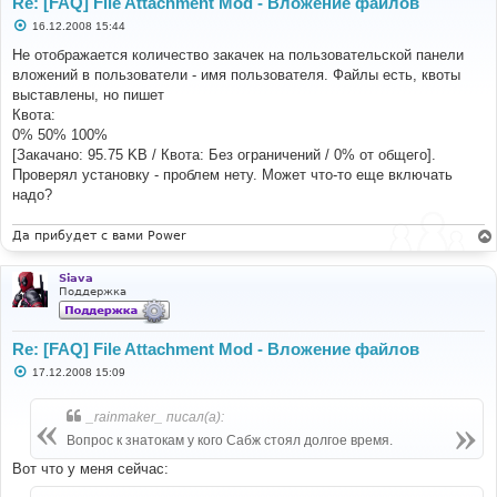
Re: [FAQ] File Attachment Mod - Вложение файлов
С
16.12.2008 15:44
о
о
Не отображается количество закачек на пользовательской панели
б
вложений в пользователи - имя пользователя. Файлы есть, квоты
щ
е
выставлены, но пишет
н
Квота:
и
е
0% 50% 100%
[Закачано: 95.75 KB / Квота: Без ограничений / 0% от общего].
Проверял установку - проблем нету. Может что-то еще включать
надо?
Да прибудет с вами Power
Siava
Поддержка
Re: [FAQ] File Attachment Mod - Вложение файлов
С
17.12.2008 15:09
о
о
б
_rainmaker_ писал(а):
щ
е
Вопрос к знатокам у кого Сабж стоял долгое время.
н
и
Вот что у меня сейчас:
е