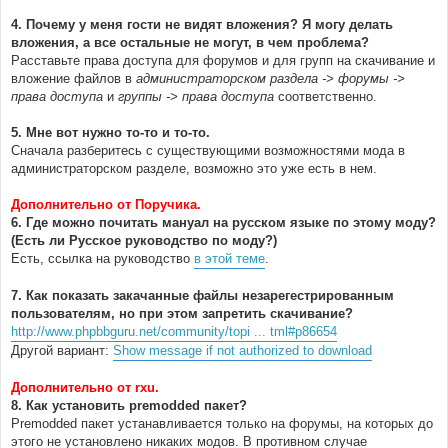
4. Почему у меня гости не видят вложения? Я могу делать
вложения, а все остальные не могут, в чем проблема?
Расставьте права доступа для форумов и для групп на скачивание и
вложение файлов в
администраторском раздела -> форумы ->
права доступа
и
группы -> права доступа
соответственно.
5. Мне вот нужно то-то и то-то.
Сначала разберитесь с существующими возможностями мода в
администраторском разделе, возможно это уже есть в нем.
Дополнительно от Поручика.
6. Где можно почитать мануал на русском языке по этому моду?
(Есть ли Русское руководство по моду?)
Есть, ссылка на руководство
в этой теме
.
7. Как показать закачанные файлы незарегестрированным
пользователям, но при этом запретить скачивание?
http://www.phpbbguru.net/community/topi ... tml#p86654
Другой вариант:
Show message if not authorized to download
Дополнительно от rxu.
8. Как установить premodded пакет?
Premodded пакет устанавливается только на форумы, на которых до
этого не установлено никаких модов. В противном случае