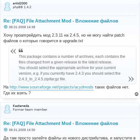
и
antd2000
е
phpBB 1.4.2
Re: [FAQ] File Attachment Mod - Вложение файлов
С
06.01.2009 14:38
о
о
Хочу проапгрейдить мод 2.3.11 на 2.4.5, но не могу найти patch
б
файлов о которых говорится в upgrade.txt
щ
е
н
и
This package contains a number of archives, each contains the
е
files changed from a given release to the latest release.
You should select the appropriate archive for your current
version, e.g. if you currently have 2.4.3 you should select the
2.4.3_to_2.4.5.zip/tar.gz file.
На
http://www.sourceforge.net/projects/acydmods
таких файлов нет.
Где их взять ?
Kastaneda
Former team member
Re: [FAQ] File Attachment Mod - Вложение файлов
С
06.01.2009 14:50
о
о
Да там просто залейте файлы из нового дистрибутива, и запустите в