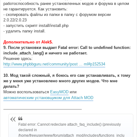
работоспособность ранее установленных модов и форума в целом
не гарантируется. Как установить:
- скопировать файлы из папки в папку с форумом версии
2.0.22/2.0.23
- запустить скрипт install/install.php
- удалить папку install.
Дополнительно от Alek$.
9. После установки выдает Fatal error: Call to undefined function:
include_attach_lang() и ничего не работает.
Решение здесь:
http://www.phpbbguru.net/community/post ... ml#p152534
10. Мод такой сложный, я боюсь его сам устанавливать, к тому
же у меня уже установлено много других модов. Что мне
делать?
Можно воспользоваться
EasyMOD
или
автоматическим установщиком для Attach MOD
----------------------------------------------------------------
Fatal error: Cannot redeclare attach_faq_include() (previously
declared in
/home/freeuser/www/forum/attach_mod/includes/functions_inclu