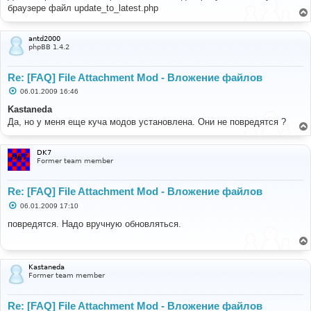
б
браузере файл update_to_latest.php
щ
е
н
и
antd2000
е
phpBB 1.4.2
Re: [FAQ] File Attachment Mod - Вложение файлов
С
06.01.2009 16:46
о
о
Kastaneda
б
Да, но у меня еще куча модов установлена. Они не повредятся ?
щ
е
н
и
DK7
е
Former team member
Re: [FAQ] File Attachment Mod - Вложение файлов
С
06.01.2009 17:10
о
о
повредятся. Надо вручную обновляться.
б
щ
е
н
и
Kastaneda
е
Former team member
Re: [FAQ] File Attachment Mod - Вложение файлов