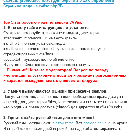
Скачать premodded пакет для версии 2.0.23 с phpBB Guru
н
Страница мода на сайте phpBB
и
е
Top 5 вопросов о моде по версии VVVas.
1. Я не могу найти инструкцию по установке.
Смотрите, пожалуйста, в архиве с модом директорию
attachment_mod\docs . В ней есть файлы:
install.txt - полная установка мода.
install_using_premod_files.txt - установка с помошью уже
отредактированных файлов.
update.txt - руководство по обновлению.
И другие файлы, которые тоже полезно глянуть.
!!!Внимание! Не злите модераторов! Вопрос по поводу
инструкции по установке относится к разряду провокационных
и карается немедленным отлучением от форума.
2. У меня вываливаются ошибки при закачке файлов.
При установке мода вы не поставили необходимые права доступа
(chmod) для директории /files, и не создали и опять же не поставили
необходимые права доступа (chmod) для директории /files/thumbs
3. Где мне найти русский язык для этого мода?
Русский язык можно найти
в этой теме
. Вот
прямая ссылка
на архив.
И он работает с последней версией, не надо об этом спрашивать.