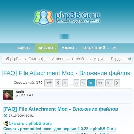
ГЛАВНАЯ
ФОРУМЫ
ФАЙЛЫ
БАЗА ЗНАНИЙ
phpBB Guru
Список форумов
Архивные форумы
phpBB 2.0.x (архив)
Модификация phpBB 2.0.x
Поддержка модов для phpBB 2.0.x
[FAQ] File Attachment Mod - Вложение файлов
Страница
10
из
12
1
8
9
10
11
12
Пред.
След.
Сообщений: 170
…
Rusic
phpBB 1.4.2
[FAQ] File Attachment Mod - Вложение файлов
С
27.10.2004 10:51
о
о
Скачать с phpBB Guru
б
Скачать premodded пакет для версии 2.0.22 с phpBB Guru
щ
е