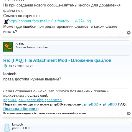
н
Но при создании нового сообщения/темы кнопок для добавления
и
е
файла нет.
Ссылка на скриншот:
http://content.foto.mail.ru/list/sergiy ... /i-274.jpg
Может где ошибся при редактировании файлов, в каком файле
искать?
Alek$
Former team member
Re: [FAQ] File Attachment Mod - Вложение файлов
С
19.12.2008 14:25
о
о
lantech
б
права доступа нужные выданы?
щ
е
н
и
Самая страшная ошибка, это ошибка без видимых причин и
е
конкретных последствий.
phpBB3 [db_update.php generator]
Первая помощь по всем phpBB-вопросам:
phpBB2
и
phpBB3
FAQ;
Правила общения
;
Все консультации в icq или личке - на платной основе.
lantech
phpBB 1.0.0