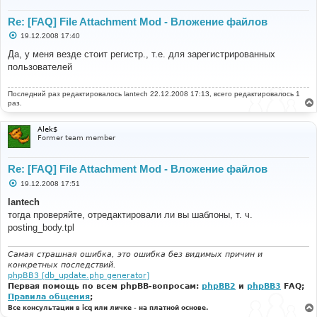
Re: [FAQ] File Attachment Mod - Вложение файлов
С
19.12.2008 17:40
о
о
Да, у меня везде стоит регистр., т.е. для зарегистрированных
б
пользователей
щ
е
н
Последний раз редактировалось
и
lantech
22.12.2008 17:13, всего редактировалось 1
е
раз.
Alek$
Former team member
Re: [FAQ] File Attachment Mod - Вложение файлов
С
19.12.2008 17:51
о
о
lantech
б
тогда проверяйте, отредактировали ли вы шаблоны, т. ч.
щ
е
posting_body.tpl
н
и
е
Самая страшная ошибка, это ошибка без видимых причин и
конкретных последствий.
phpBB3 [db_update.php generator]
Первая помощь по всем phpBB-вопросам:
phpBB2
и
phpBB3
FAQ;
Правила общения
;
Все консультации в icq или личке - на платной основе.