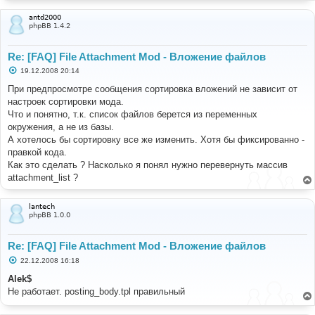
antd2000
phpBB 1.4.2
Re: [FAQ] File Attachment Mod - Вложение файлов
С
19.12.2008 20:14
о
о
При предпросмотре сообщения сортировка вложений не зависит от
б
настроек сортировки мода.
щ
е
Что и понятно, т.к. список файлов берется из переменных
н
окружения, а не из базы.
и
е
А хотелось бы сортировку все же изменить. Хотя бы фиксированно -
правкой кода.
Как это сделать ? Насколько я понял нужно перевернуть массив
attachment_list ?
lantech
phpBB 1.0.0
Re: [FAQ] File Attachment Mod - Вложение файлов
С
22.12.2008 16:18
о
о
Alek$
б
Не работает. posting_body.tpl правильный
щ
е
н