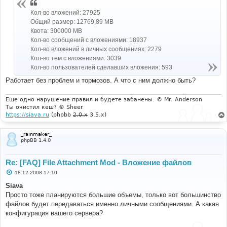
Кол-во вложений: 27925
Общий размер: 12769,89 MB
Квота: 300000 MB
Кол-во сообщений с вложениями: 18937
Кол-во вложений в личных сообщениях: 2279
Кол-во тем с вложениями: 3039
Кол-во пользователей сделавших вложения: 593
Работает без проблем и тормозов. А что с ним должно быть?
Еще одно нарушение правил и будете забанены. © Mr. Anderson
Ты очистил кеш? © Sheer
https://siava.ru
(phpbb
2.0.x
3.5.x)
_rainmaker_
phpBB 1.4.0
Re: [FAQ] File Attachment Mod - Вложение файлов
С
18.12.2008 17:10
о
о
Siava
б
Просто тоже планируются большие объемы, только вот большинство
щ
е
файлов будет передаваться именно личными сообщениями. А какая
н
конфигурация вашего сервера?
и
е