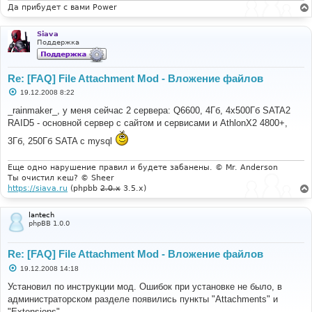
Да прибудет с вами Power
Siava
Поддержка
Re: [FAQ] File Attachment Mod - Вложение файлов
С
19.12.2008 8:22
о
о
_rainmaker_, у меня сейчас 2 сервера: Q6600, 4Гб, 4x500Гб SATA2
б
RAID5 - основной сервер с сайтом и сервисами и AthlonX2 4800+,
щ
е
3Гб, 250Гб SATA с mysql
н
и
е
Еще одно нарушение правил и будете забанены. © Mr. Anderson
Ты очистил кеш? © Sheer
https://siava.ru
(phpbb
2.0.x
3.5.x)
lantech
phpBB 1.0.0
Re: [FAQ] File Attachment Mod - Вложение файлов
С
19.12.2008 14:18
о
о
Установил по инструкции мод. Ошибок при установке не было, в
б
администраторском разделе появились пункты "Attachments" и
щ
е
"Extensions"