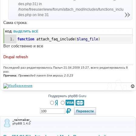
des.php:31) in
/home/freeuser/www/forum/attach_mod/includes/functions_inclu
des.php on line 31
Сама строка:
КОД:
ВЫДЕЛИТЬ ВСЁ
function
 attach_faq_include
(
$lang_file
)
Вот собственно и все
Drupal refresh
Последний раз редактировалось
Палыч
21.04.2009 15:27, всего редактировалось 8
раз.
Причина:
Преммодед пакет для версии 2.0.23
Поддержать phpBB Guru
_rainmaker_
phpBB 1.4.0