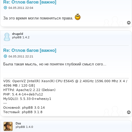
Re: Отлов багов [важно]
С
04.05.2011 22:04
о
о
За это время могли поменяться права.
б
щ
е
н
и
drugold
е
phpBB 1.4.2
Re: Отлов багов [важно]
С
04.05.2011 22:21
о
о
Была такая мысль, но не понятен глубокий смысл сего...
б
щ
е
н
и
VDS: OpenVZ [Intel(R) Xeon(R) CPU E5645 @ 2.40GHz 1596.000 Mhz X 4 /
е
4096 MB / 120 GB]
HTTPd: Apache/2.2.22 (Debian)
PHP: 5.4.4-14+deb7u12
MySQL(i): 5.5.33-0+wheezy1
---
Основной: phpBB 3.0.14
Тестовый: phpBB 3.1.8
Dss
phpBB 1.4.0