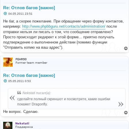
Re: Отлов багов [важно]
С
04.05.2011 23:51
о
о
Не баг, а скорее пожелание. При обращении через форму контактов,
б
например:
http://www.phpbbguru.net/contacts/administration/
после
щ
е
отправки нельзя ли писать о том, что сообщение отправлено?
н
Просто происходит редирект к этой форме... приятно получать
и
е
подтверждение о выполненном действии (помимо функции
"Отправить копию на ваш адрес").
FEAR93
Former team member
Re: Отлов багов [важно]
С
05.05.2011 0:53
о
о
б
Nekstati писал(а):
щ
е
сделайте полный скриншот и посмотрите, какие ошибки
н
покажет Dragonfly.
и
е
Не вопрос. Сделаю.
Nekstati
Поддержка