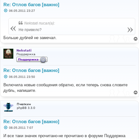
Re: Отлов багов [важно]
С
06.05.2011 23:27
о
о
б
Nekstati писал(а):
щ
е
Не привело?
н
и
Больше дублей не замечал.
е
Nekstati
Поддержка
Re: Отлов багов [важно]
С
06.05.2011 23:50
о
о
Включила новые сообщения обратно, если теперь снова словите
б
дубль, напишите.
щ
е
н
и
Пчелкин
е
phpBB 3.3.0
Re: Отлов багов [важно]
С
08.05.2011 7:07
о
о
И все таки значек прочитано-не прочитано в форуме Поддержка
б