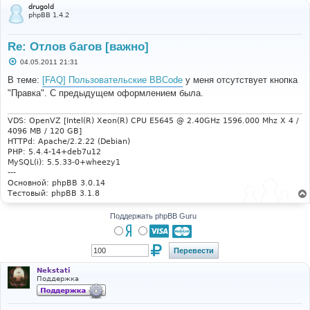
drugold
phpBB 1.4.2
Re: Отлов багов [важно]
С
04.05.2011 21:31
о
о
В теме:
[FAQ] Пользовательские BBCode
у меня отсутствует кнопка
б
"Правка". С предыдущем оформлением была.
щ
е
н
и
VDS: OpenVZ [Intel(R) Xeon(R) CPU E5645 @ 2.40GHz 1596.000 Mhz X 4 /
е
4096 MB / 120 GB]
HTTPd: Apache/2.2.22 (Debian)
PHP: 5.4.4-14+deb7u12
MySQL(i): 5.5.33-0+wheezy1
---
Основной: phpBB 3.0.14
Тестовый: phpBB 3.1.8
Поддержать phpBB Guru
Nekstati
Поддержка