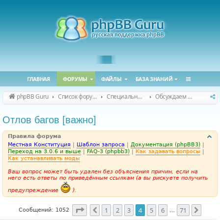
ГЛАВНАЯ
ФОРУМЫ
ФАЙЛЫ
БАЗА ЗНАНИЙ
phpBB Guru
Список форумов
Специальные форумы
Обсуждаем сайт и конференцию
Отлов багов [важно]
Правила форума
Местная Конституция
|
Шаблон запроса
|
Документация (phpBB3)
|
Переход на 3.0.6 и выше
|
FAQ-3 (phpbb3)
|
Как задавать вопросы
|
Как устанавливать моды
Ваш вопрос может быть удален без объяснения причин, если на
него есть ответы по приведённым ссылкам (а вы рискуете получить
предупреждение
).
Страница
4
из
71
1
2
3
4
5
6
71
Пред.
След.
Сообщений: 1052
…