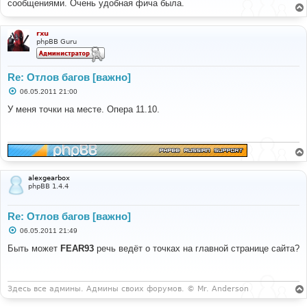
сообщениями. Очень удобная фича была.
щ
е
н
и
rxu
е
phpBB Guru
Re: Отлов багов [важно]
С
06.05.2011 21:00
о
о
У меня точки на месте. Опера 11.10.
б
щ
е
н
и
е
alexgearbox
phpBB 1.4.4
Re: Отлов багов [важно]
С
06.05.2011 21:49
о
о
Быть может
FEAR93
речь ведёт о точках на главной странице сайта?
б
щ
е
н
и
Здесь все админы. Админы своих форумов. © Mr. Anderson
е