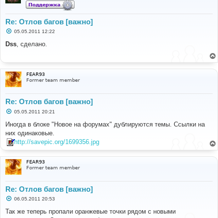
Re: Отлов багов [важно]
С
05.05.2011 12:22
о
о
Dss
, сделано.
б
щ
е
н
и
FEAR93
е
Former team member
Re: Отлов багов [важно]
С
05.05.2011 20:21
о
о
Иногда в блоке "Новое на форумах" дублируются темы. Ссылки на
б
них одинаковые.
щ
е
http://savepic.org/1699356.jpg
н
и
е
FEAR93
Former team member
Re: Отлов багов [важно]
С
06.05.2011 20:53
о
о
Так же теперь пропали оранжевые точки рядом с новыми
б