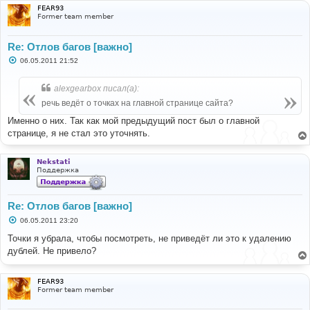
FEAR93
Former team member
Re: Отлов багов [важно]
С
06.05.2011 21:52
о
о
б
alexgearbox писал(а):
щ
е
речь ведёт о точках на главной странице сайта?
н
и
Именно о них. Так как мой предыдущий пост был о главной
е
странице, я не стал это уточнять.
Nekstati
Поддержка
Re: Отлов багов [важно]
С
06.05.2011 23:20
о
о
Точки я убрала, чтобы посмотреть, не приведёт ли это к удалению
б
дублей. Не привело?
щ
е
н
и
FEAR93
е
Former team member