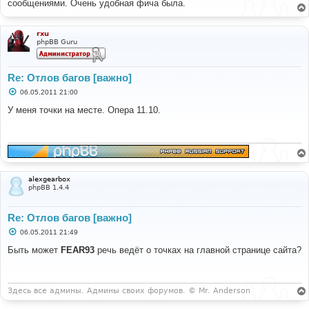
сообщениями. Очень удобная фича была.
щ
е
н
и
rxu
е
phpBB Guru
Re: Отлов багов [важно]
С
06.05.2011 21:00
о
о
У меня точки на месте. Опера 11.10.
б
щ
е
н
и
е
alexgearbox
phpBB 1.4.4
Re: Отлов багов [важно]
С
06.05.2011 21:49
о
о
Быть может
FEAR93
речь ведёт о точках на главной странице сайта?
б
щ
е
н
и
Здесь все админы. Админы своих форумов. © Mr. Anderson
е