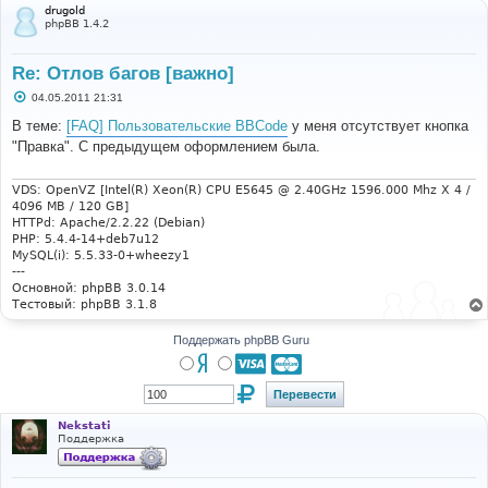
drugold
phpBB 1.4.2
Re: Отлов багов [важно]
С
04.05.2011 21:31
о
о
В теме:
[FAQ] Пользовательские BBCode
у меня отсутствует кнопка
б
"Правка". С предыдущем оформлением была.
щ
е
н
и
VDS: OpenVZ [Intel(R) Xeon(R) CPU E5645 @ 2.40GHz 1596.000 Mhz X 4 /
е
4096 MB / 120 GB]
HTTPd: Apache/2.2.22 (Debian)
PHP: 5.4.4-14+deb7u12
MySQL(i): 5.5.33-0+wheezy1
---
Основной: phpBB 3.0.14
Тестовый: phpBB 3.1.8
Поддержать phpBB Guru
Nekstati
Поддержка