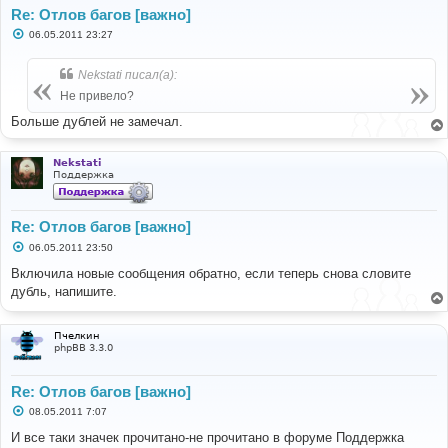
Re: Отлов багов [важно]
С
06.05.2011 23:27
о
о
б
Nekstati писал(а):
щ
е
Не привело?
н
и
Больше дублей не замечал.
е
Nekstati
Поддержка
Re: Отлов багов [важно]
С
06.05.2011 23:50
о
о
Включила новые сообщения обратно, если теперь снова словите
б
дубль, напишите.
щ
е
н
и
Пчелкин
е
phpBB 3.3.0
Re: Отлов багов [важно]
С
08.05.2011 7:07
о
о
И все таки значек прочитано-не прочитано в форуме Поддержка
б