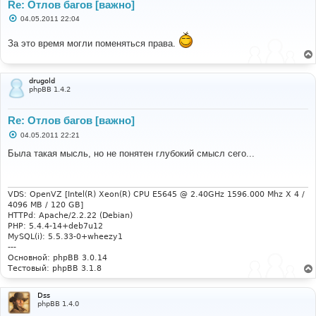
Re: Отлов багов [важно]
С
04.05.2011 22:04
о
о
За это время могли поменяться права.
б
щ
е
н
и
drugold
е
phpBB 1.4.2
Re: Отлов багов [важно]
С
04.05.2011 22:21
о
о
Была такая мысль, но не понятен глубокий смысл сего...
б
щ
е
н
и
VDS: OpenVZ [Intel(R) Xeon(R) CPU E5645 @ 2.40GHz 1596.000 Mhz X 4 /
е
4096 MB / 120 GB]
HTTPd: Apache/2.2.22 (Debian)
PHP: 5.4.4-14+deb7u12
MySQL(i): 5.5.33-0+wheezy1
---
Основной: phpBB 3.0.14
Тестовый: phpBB 3.1.8
Dss
phpBB 1.4.0