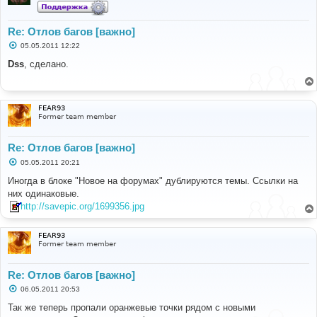
Re: Отлов багов [важно]
С
05.05.2011 12:22
о
о
Dss
, сделано.
б
щ
е
н
и
FEAR93
е
Former team member
Re: Отлов багов [важно]
С
05.05.2011 20:21
о
о
Иногда в блоке "Новое на форумах" дублируются темы. Ссылки на
б
них одинаковые.
щ
е
http://savepic.org/1699356.jpg
н
и
е
FEAR93
Former team member
Re: Отлов багов [важно]
С
06.05.2011 20:53
о
о
Так же теперь пропали оранжевые точки рядом с новыми
б