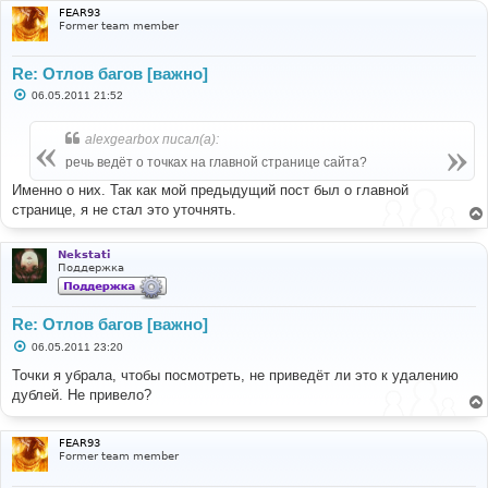
FEAR93
Former team member
Re: Отлов багов [важно]
С
06.05.2011 21:52
о
о
б
alexgearbox писал(а):
щ
е
речь ведёт о точках на главной странице сайта?
н
и
Именно о них. Так как мой предыдущий пост был о главной
е
странице, я не стал это уточнять.
Nekstati
Поддержка
Re: Отлов багов [важно]
С
06.05.2011 23:20
о
о
Точки я убрала, чтобы посмотреть, не приведёт ли это к удалению
б
дублей. Не привело?
щ
е
н
и
FEAR93
е
Former team member