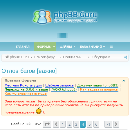
ГЛАВНАЯ
ФОРУМЫ
ФАЙЛЫ
БАЗА ЗНАНИЙ
phpBB Guru
Список форумов
Специальные форумы
Обсуждаем сайт и конференцию
Отлов багов [важно]
Правила форума
Местная Конституция
|
Шаблон запроса
|
Документация (phpBB3)
|
Переход на 3.0.6 и выше
|
FAQ-3 (phpbb3)
|
Как задавать вопросы
|
Как устанавливать моды
Ваш вопрос может быть удален без объяснения причин, если на
него есть ответы по приведённым ссылкам (а вы рискуете получить
предупреждение
).
Страница
4
из
71
1
2
3
4
5
6
71
Пред.
След.
Сообщений: 1052
…