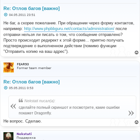
Re: Отлов багов [важно]
С
04.05.2011 23:51
о
о
Не баг, а скорее пожелание. При обращении через форму контактов,
б
например:
http://www.phpbbguru.net/contacts/administration/
после
щ
е
отправки нельзя ли писать о том, что сообщение отправлено?
н
Просто происходит редирект к этой форме... приятно получать
и
е
подтверждение о выполненном действии (помимо функции
"Отправить копию на ваш адрес").
FEAR93
Former team member
Re: Отлов багов [важно]
С
05.05.2011 0:53
о
о
б
Nekstati писал(а):
щ
е
сделайте полный скриншот и посмотрите, какие ошибки
н
покажет Dragonfly.
и
е
Не вопрос. Сделаю.
Nekstati
Поддержка