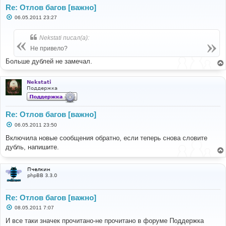
Re: Отлов багов [важно]
С
06.05.2011 23:27
о
о
б
Nekstati писал(а):
щ
е
Не привело?
н
и
Больше дублей не замечал.
е
Nekstati
Поддержка
Re: Отлов багов [важно]
С
06.05.2011 23:50
о
о
Включила новые сообщения обратно, если теперь снова словите
б
дубль, напишите.
щ
е
н
и
Пчелкин
е
phpBB 3.3.0
Re: Отлов багов [важно]
С
08.05.2011 7:07
о
о
И все таки значек прочитано-не прочитано в форуме Поддержка
б