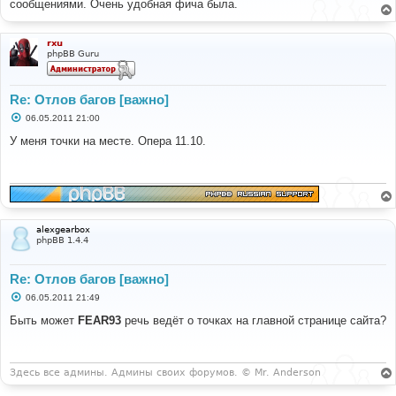
сообщениями. Очень удобная фича была.
щ
е
н
и
rxu
е
phpBB Guru
Re: Отлов багов [важно]
С
06.05.2011 21:00
о
о
У меня точки на месте. Опера 11.10.
б
щ
е
н
и
е
alexgearbox
phpBB 1.4.4
Re: Отлов багов [важно]
С
06.05.2011 21:49
о
о
Быть может
FEAR93
речь ведёт о точках на главной странице сайта?
б
щ
е
н
и
Здесь все админы. Админы своих форумов. © Mr. Anderson
е