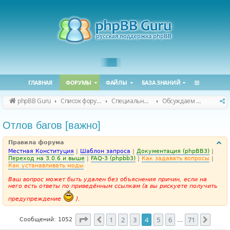
ГЛАВНАЯ
ФОРУМЫ
ФАЙЛЫ
БАЗА ЗНАНИЙ
phpBB Guru
Список форумов
Специальные форумы
Обсуждаем сайт и конференцию
Отлов багов [важно]
Правила форума
Местная Конституция
|
Шаблон запроса
|
Документация (phpBB3)
|
Переход на 3.0.6 и выше
|
FAQ-3 (phpbb3)
|
Как задавать вопросы
|
Как устанавливать моды
Ваш вопрос может быть удален без объяснения причин, если на
него есть ответы по приведённым ссылкам (а вы рискуете получить
предупреждение
).
Страница
4
из
71
1
2
3
4
5
6
71
Пред.
След.
Сообщений: 1052
…