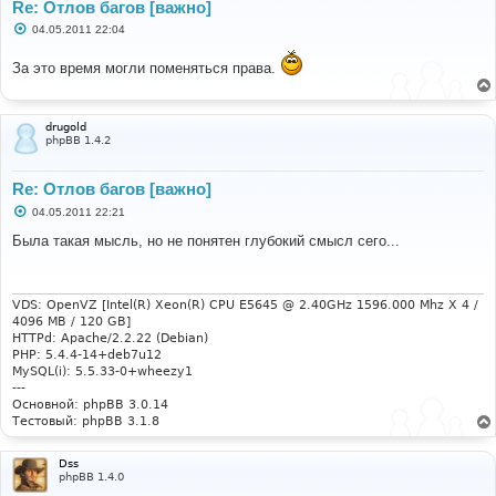
Re: Отлов багов [важно]
С
04.05.2011 22:04
о
о
За это время могли поменяться права.
б
щ
е
н
и
drugold
е
phpBB 1.4.2
Re: Отлов багов [важно]
С
04.05.2011 22:21
о
о
Была такая мысль, но не понятен глубокий смысл сего...
б
щ
е
н
и
VDS: OpenVZ [Intel(R) Xeon(R) CPU E5645 @ 2.40GHz 1596.000 Mhz X 4 /
е
4096 MB / 120 GB]
HTTPd: Apache/2.2.22 (Debian)
PHP: 5.4.4-14+deb7u12
MySQL(i): 5.5.33-0+wheezy1
---
Основной: phpBB 3.0.14
Тестовый: phpBB 3.1.8
Dss
phpBB 1.4.0