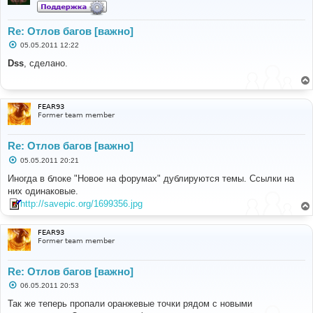
Re: Отлов багов [важно]
С
05.05.2011 12:22
о
о
Dss
, сделано.
б
щ
е
н
и
FEAR93
е
Former team member
Re: Отлов багов [важно]
С
05.05.2011 20:21
о
о
Иногда в блоке "Новое на форумах" дублируются темы. Ссылки на
б
них одинаковые.
щ
е
http://savepic.org/1699356.jpg
н
и
е
FEAR93
Former team member
Re: Отлов багов [важно]
С
06.05.2011 20:53
о
о
Так же теперь пропали оранжевые точки рядом с новыми
б