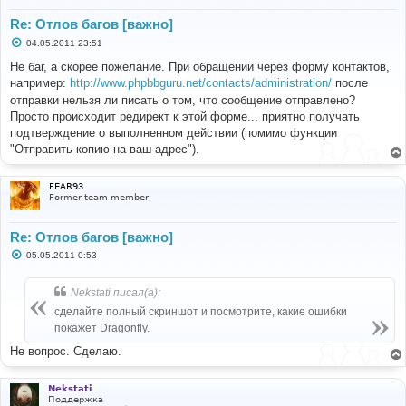
Re: Отлов багов [важно]
С
04.05.2011 23:51
о
о
Не баг, а скорее пожелание. При обращении через форму контактов,
б
например:
http://www.phpbbguru.net/contacts/administration/
после
щ
е
отправки нельзя ли писать о том, что сообщение отправлено?
н
Просто происходит редирект к этой форме... приятно получать
и
е
подтверждение о выполненном действии (помимо функции
"Отправить копию на ваш адрес").
FEAR93
Former team member
Re: Отлов багов [важно]
С
05.05.2011 0:53
о
о
б
Nekstati писал(а):
щ
е
сделайте полный скриншот и посмотрите, какие ошибки
н
покажет Dragonfly.
и
е
Не вопрос. Сделаю.
Nekstati
Поддержка