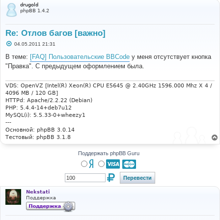
drugold
phpBB 1.4.2
Re: Отлов багов [важно]
С
04.05.2011 21:31
о
о
В теме:
[FAQ] Пользовательские BBCode
у меня отсутствует кнопка
б
"Правка". С предыдущем оформлением была.
щ
е
н
и
VDS: OpenVZ [Intel(R) Xeon(R) CPU E5645 @ 2.40GHz 1596.000 Mhz X 4 /
е
4096 MB / 120 GB]
HTTPd: Apache/2.2.22 (Debian)
PHP: 5.4.4-14+deb7u12
MySQL(i): 5.5.33-0+wheezy1
---
Основной: phpBB 3.0.14
Тестовый: phpBB 3.1.8
Поддержать phpBB Guru
Nekstati
Поддержка