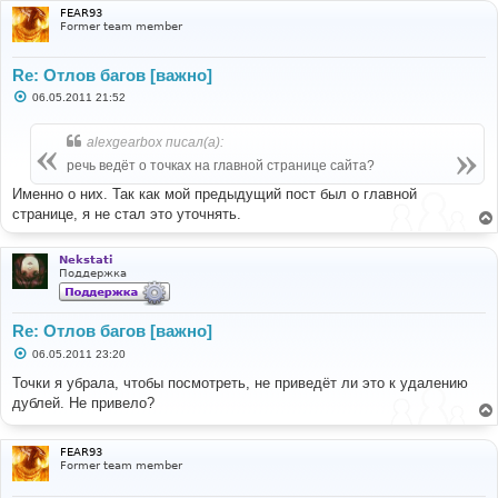
FEAR93
Former team member
Re: Отлов багов [важно]
С
06.05.2011 21:52
о
о
б
alexgearbox писал(а):
щ
е
речь ведёт о точках на главной странице сайта?
н
и
Именно о них. Так как мой предыдущий пост был о главной
е
странице, я не стал это уточнять.
Nekstati
Поддержка
Re: Отлов багов [важно]
С
06.05.2011 23:20
о
о
Точки я убрала, чтобы посмотреть, не приведёт ли это к удалению
б
дублей. Не привело?
щ
е
н
и
FEAR93
е
Former team member