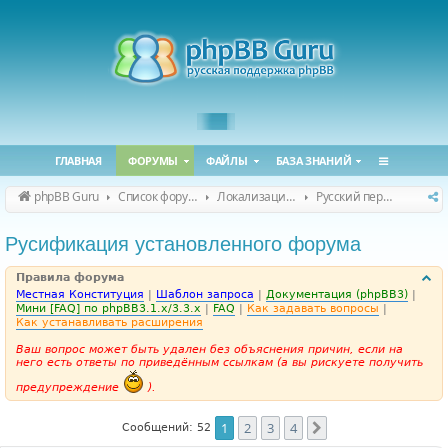
ГЛАВНАЯ
ФОРУМЫ
ФАЙЛЫ
БАЗА ЗНАНИЙ
phpBB Guru
Список форумов
Локализация phpBB
Русский перевод phpBB
Русификация установленного форума
Правила форума
Местная Конституция
|
Шаблон запроса
|
Документация (phpBB3)
|
Мини [FAQ] по phpBB3.1.x/3.3.x
|
FAQ
|
Как задавать вопросы
|
Как устанавливать расширения
Ваш вопрос может быть удален без объяснения причин, если на
него есть ответы по приведённым ссылкам (а вы рискуете получить
предупреждение
).
1
2
3
4
След.
Сообщений: 52