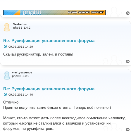
щ
е
н
и
е
Sashailim
phpBB 1.4.2
Re: Русификация установленного форума
С
09.05.2011 14:29
о
о
Скачай русификатор, залей, и поставь!
б
щ
е
н
и
vreityessence
е
phpBB 1.0.0
Re: Русификация установленного форума
С
09.05.2011 14:40
о
о
Отлично!
б
Приятно получить такие ёмкие ответы. Теперь всё понятно:)
щ
е
н
Может, кто-то может дать более необходимое объяснение человеку,
и
е
который никогда не сталкивался с закачкой и установкой ни
форумов, ни русификатров...