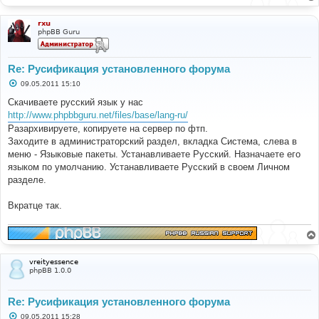
rxu
phpBB Guru
Re: Русификация установленного форума
С
09.05.2011 15:10
о
о
Скачиваете русский язык у нас
б
http://www.phpbbguru.net/files/base/lang-ru/
щ
е
Разархивируете, копируете на сервер по фтп.
н
Заходите в администраторский раздел, вкладка Система, слева в
и
е
меню - Языковые пакеты. Устанавливаете Русский. Назначаете его
языком по умолчанию. Устанавливаете Русский в своем Личном
разделе.
Вкратце так.
vreityessence
phpBB 1.0.0
Re: Русификация установленного форума
С
09.05.2011 15:28