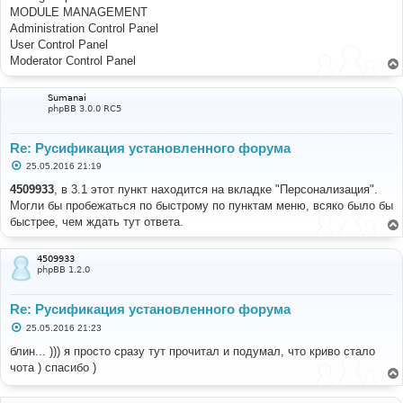
MODULE MANAGEMENT
Administration Control Panel
User Control Panel
Moderator Control Panel
Sumanai
phpBB 3.0.0 RC5
Re: Русификация установленного форума
С
25.05.2016 21:19
о
о
4509933
, в 3.1 этот пункт находится на вкладке "Персонализация".
б
Могли бы пробежаться по быстрому по пунктам меню, всяко было бы
щ
е
быстрее, чем ждать тут ответа.
н
и
е
4509933
phpBB 1.2.0
Re: Русификация установленного форума
С
25.05.2016 21:23
о
о
блин... ))) я просто сразу тут прочитал и подумал, что криво стало
б
чота ) спасибо )
щ
е
н
и