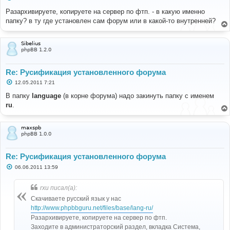
о
о
Разархивируете, копируете на сервер по фтп. - в какую именно
б
папку? в ту где установлен сам форум или в какой-то внутренней?
щ
е
н
и
Sibelius
е
phpBB 1.2.0
Re: Русификация установленного форума
С
12.05.2011 7:21
о
о
В папку
language
(в корне форума) надо закинуть папку с именем
б
ru
.
щ
е
н
и
maxspb
е
phpBB 1.0.0
Re: Русификация установленного форума
С
06.06.2011 13:59
о
о
б
rxu писал(а):
щ
е
Скачиваете русский язык у нас
н
http://www.phpbbguru.net/files/base/lang-ru/
и
е
Разархивируете, копируете на сервер по фтп.
Заходите в администраторский раздел, вкладка Система,