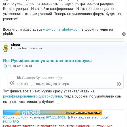
е
его по умолчанию - а поставить - в администраторском разделе -
н
и
Конфигурация - Настройки конференции - Язык конференции по
е
умолчанию: ставим русский. Теперь по умолчанию форум будет на
русском!
Если что, я живу здесь
www.domarabotay.com
а форум у меня на
phpbb
Sheer
Former team member
Re: Русификация установленного форума
С
14.10.2013 16:18
о
о
б
Виктор Буслов писал(а):
щ
е
только поставил,сам два вечера
н
и
Тут фишка вот в чем: нужно сразу устанавливать из
е
русифицированного дистрибутива
, тогда русский по умолчанию сам
встанет. Без плясок с бубном...
Общие ошибки новичков (07.11.2005)
&
Как задавать вопросы
Мини FAQ
Если ничто другое не помогает, прочтите, наконец, инструкцию!