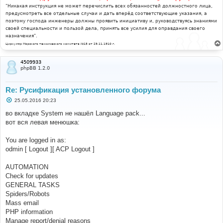
"Никакая инструкция не может перечислить всех обязанностей должностного лица,
предусмотреть все отдельные случаи и дать вперёд соответствующие указания, а
поэтому господа инженеры должны проявить инициативу и, руководствуясь знаниями
своей специальности и пользой дела, принять все усилия для оправдания своего
назначения".
Циркуляр Морского технического комитета №15 от 29.11.1910 г.
4509933
phpBB 1.2.0
Re: Русификация установленного форума
С
25.05.2016 20:23
о
о
во вкладке System не нашёл Language pack...
б
вот вся левая менюшка:
щ
е
н
You are logged in as:
и
е
odmin [ Logout ][ ACP Logout ]
AUTOMATION
Check for updates
GENERAL TASKS
Spiders/Robots
Mass email
PHP information
Manage report/denial reasons