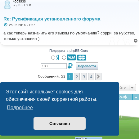
4509933
е
phpBB 1.2.0
Re: Русификация установленного форума
С
25.05.2016 21:27
о
о
а как теперь назначить его языком по умолчанию? сорри, за нубство,
б
только установил )
щ
е
н
и
Поддержать phpBB Guru
е
1
2
3
4
След.
Сообщений: 52
Перейти
Этот сайт использует cookies для
Главная
Форумы
Наша команда
О команде
Конфиденциальность
обеспечения своей корректной работы.
Подробнее
Time: 0.149s
| Peak Memory Usage: 3.07 МБ | GZIP: Off |
Queries: 41
© phpBB Guru, 2004—2026
Согласен
Powered by
phpBB
Style by
Artodia