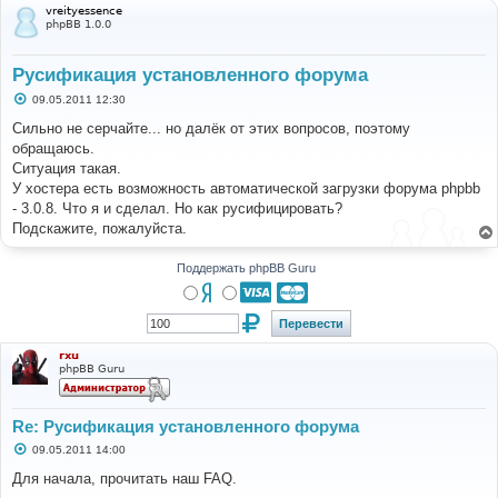
vreityessence
phpBB 1.0.0
Русификация установленного форума
С
09.05.2011 12:30
о
о
Сильно не серчайте... но далёк от этих вопросов, поэтому
б
обращаюсь.
щ
е
Ситуация такая.
н
У хостера есть возможность автоматической загрузки форума phpbb
и
е
- 3.0.8. Что я и сделал. Но как русифицировать?
Подскажите, пожалуйста.
Поддержать phpBB Guru
rxu
phpBB Guru
Re: Русификация установленного форума
С
09.05.2011 14:00
о
о
Для начала, прочитать наш FAQ.
б