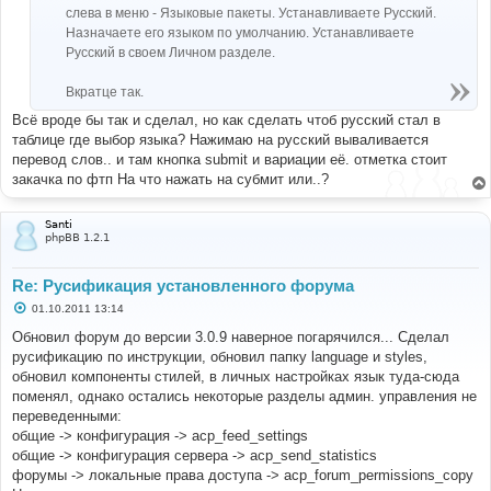
слева в меню - Языковые пакеты. Устанавливаете Русский.
Назначаете его языком по умолчанию. Устанавливаете
Русский в своем Личном разделе.
Вкратце так.
Всё вроде бы так и сделал, но как сделать чтоб русский стал в
таблице где выбор языка? Нажимаю на русский вываливается
перевод слов.. и там кнопка submit и вариации её. отметка стоит
закачка по фтп На что нажать на субмит или..?
Santi
phpBB 1.2.1
Re: Русификация установленного форума
С
01.10.2011 13:14
о
о
Обновил форум до версии 3.0.9 наверное погарячился... Сделал
б
русификацию по инструкции, обновил папку language и styles,
щ
е
обновил компоненты стилей, в личных настройках язык туда-сюда
н
поменял, однако остались некоторые разделы админ. управления не
и
е
переведенными:
общие -> конфигурация -> acp_feed_settings
общие -> конфигурация сервера -> acp_send_statistics
форумы -> локальные права доступа -> acp_forum_permissions_copy