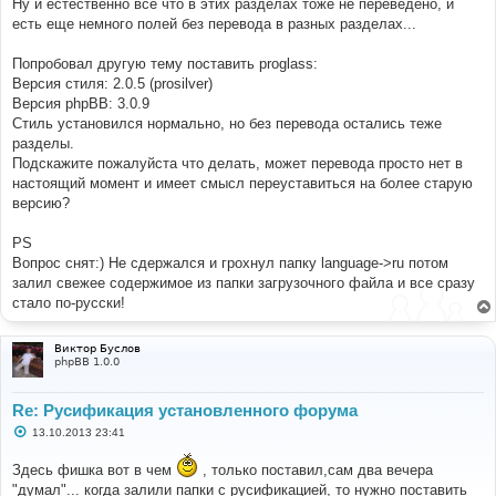
Ну и естественно все что в этих разделах тоже не переведено, и
есть еще немного полей без перевода в разных разделах...
Попробовал другую тему поставить proglass:
Версия стиля: 2.0.5 (prosilver)
Версия phpBB: 3.0.9
Стиль установился нормально, но без перевода остались теже
разделы.
Подскажите пожалуйста что делать, может перевода просто нет в
настоящий момент и имеет смысл переуставиться на более старую
версию?
PS
Вопрос снят:) Не сдержался и грохнул папку language->ru потом
залил свежее содержимое из папки загрузочного файла и все сразу
стало по-русски!
Виктор Буслов
phpBB 1.0.0
Re: Русификация установленного форума
С
13.10.2013 23:41
о
о
Здесь фишка вот в чем
, только поставил,сам два вечера
б
щ
"думал"... когда залили папки с русификацией, то нужно поставить