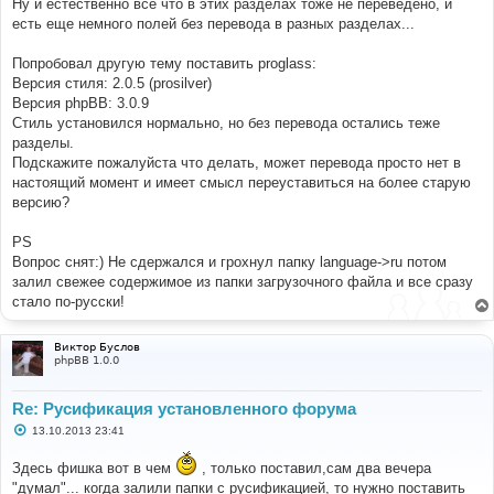
Ну и естественно все что в этих разделах тоже не переведено, и
есть еще немного полей без перевода в разных разделах...
Попробовал другую тему поставить proglass:
Версия стиля: 2.0.5 (prosilver)
Версия phpBB: 3.0.9
Стиль установился нормально, но без перевода остались теже
разделы.
Подскажите пожалуйста что делать, может перевода просто нет в
настоящий момент и имеет смысл переуставиться на более старую
версию?
PS
Вопрос снят:) Не сдержался и грохнул папку language->ru потом
залил свежее содержимое из папки загрузочного файла и все сразу
стало по-русски!
Виктор Буслов
phpBB 1.0.0
Re: Русификация установленного форума
С
13.10.2013 23:41
о
о
Здесь фишка вот в чем
, только поставил,сам два вечера
б
щ
"думал"... когда залили папки с русификацией, то нужно поставить