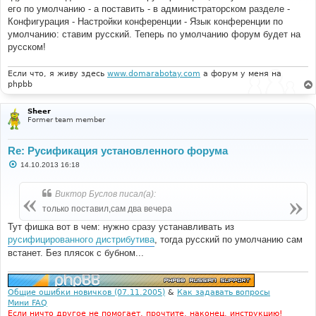
е
его по умолчанию - а поставить - в администраторском разделе -
н
и
Конфигурация - Настройки конференции - Язык конференции по
е
умолчанию: ставим русский. Теперь по умолчанию форум будет на
русском!
Если что, я живу здесь
www.domarabotay.com
а форум у меня на
phpbb
Sheer
Former team member
Re: Русификация установленного форума
С
14.10.2013 16:18
о
о
б
Виктор Буслов писал(а):
щ
е
только поставил,сам два вечера
н
и
Тут фишка вот в чем: нужно сразу устанавливать из
е
русифицированного дистрибутива
, тогда русский по умолчанию сам
встанет. Без плясок с бубном...
Общие ошибки новичков (07.11.2005)
&
Как задавать вопросы
Мини FAQ
Если ничто другое не помогает, прочтите, наконец, инструкцию!