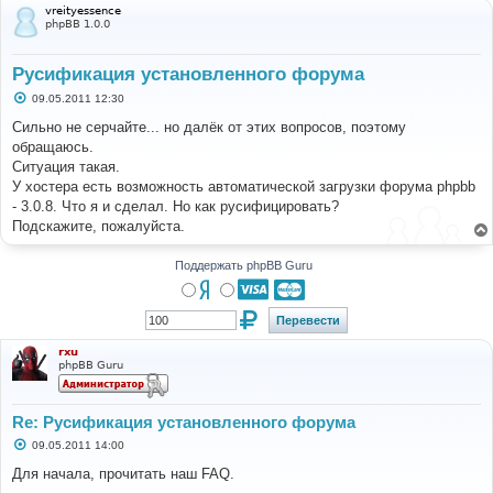
vreityessence
phpBB 1.0.0
Русификация установленного форума
С
09.05.2011 12:30
о
о
Сильно не серчайте... но далёк от этих вопросов, поэтому
б
обращаюсь.
щ
е
Ситуация такая.
н
У хостера есть возможность автоматической загрузки форума phpbb
и
е
- 3.0.8. Что я и сделал. Но как русифицировать?
Подскажите, пожалуйста.
Поддержать phpBB Guru
rxu
phpBB Guru
Re: Русификация установленного форума
С
09.05.2011 14:00
о
о
Для начала, прочитать наш FAQ.
б