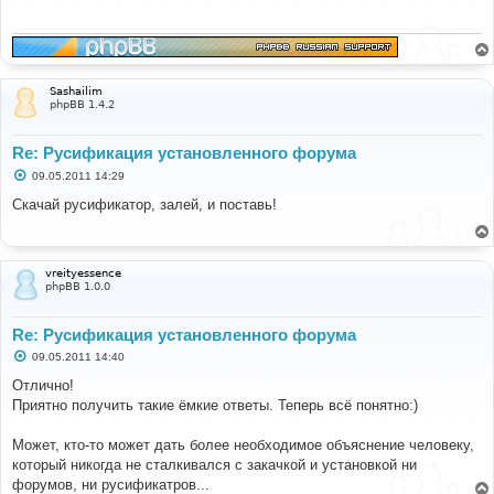
щ
е
н
и
е
Sashailim
phpBB 1.4.2
Re: Русификация установленного форума
С
09.05.2011 14:29
о
о
Скачай русификатор, залей, и поставь!
б
щ
е
н
и
vreityessence
е
phpBB 1.0.0
Re: Русификация установленного форума
С
09.05.2011 14:40
о
о
Отлично!
б
Приятно получить такие ёмкие ответы. Теперь всё понятно:)
щ
е
н
Может, кто-то может дать более необходимое объяснение человеку,
и
е
который никогда не сталкивался с закачкой и установкой ни
форумов, ни русификатров...