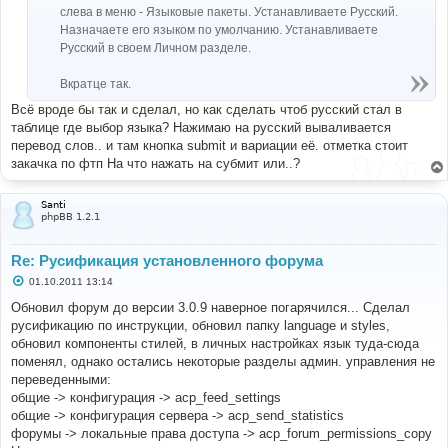
слева в меню - Языковые пакеты. Устанавливаете Русский.
Назначаете его языком по умолчанию. Устанавливаете
Русский в своем Личном разделе.
Вкратце так.
Всё вроде бы так и сделал, но как сделать чтоб русский стал в
таблице где выбор языка? Нажимаю на русский вываливается
перевод слов.. и там кнопка submit и вариации её. отметка стоит
закачка по фтп На что нажать на субмит или..?
Santi
phpBB 1.2.1
Re: Русификация установленного форума
С
01.10.2011 13:14
о
о
Обновил форум до версии 3.0.9 наверное погарячился... Сделал
б
русификацию по инструкции, обновил папку language и styles,
щ
е
обновил компоненты стилей, в личных настройках язык туда-сюда
н
поменял, однако остались некоторые разделы админ. управления не
и
е
переведенными:
общие -> конфигурация -> acp_feed_settings
общие -> конфигурация сервера -> acp_send_statistics
форумы -> локальные права доступа -> acp_forum_permissions_copy