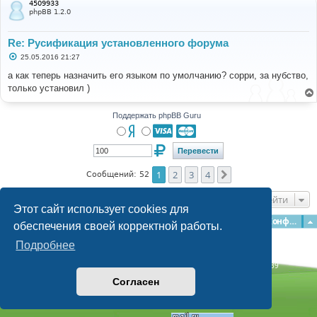
4509933
е
phpBB 1.2.0
Re: Русификация установленного форума
С
25.05.2016 21:27
о
о
а как теперь назначить его языком по умолчанию? сорри, за нубство,
б
только установил )
щ
е
н
и
Поддержать phpBB Guru
е
1
2
3
4
След.
Сообщений: 52
Перейти
Этот сайт использует cookies для
Главная
Форумы
Наша команда
О команде
Конфиденциальность
обеспечения своей корректной работы.
Подробнее
Time: 0.284s
| Peak Memory Usage: 3.06 МБ | GZIP: Off |
Queries: 39
© phpBB Guru, 2004—2026
Согласен
Powered by
phpBB
Style by
Artodia