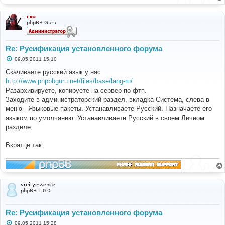
rxu
phpBB Guru
Re: Русификация установленного форума
С
09.05.2011 15:10
о
о
Скачиваете русский язык у нас
б
http://www.phpbbguru.net/files/base/lang-ru/
щ
е
Разархивируете, копируете на сервер по фтп.
н
Заходите в администраторский раздел, вкладка Система, слева в
и
е
меню - Языковые пакеты. Устанавливаете Русский. Назначаете его
языком по умолчанию. Устанавливаете Русский в своем Личном
разделе.
Вкратце так.
vreityessence
phpBB 1.0.0
Re: Русификация установленного форума
С
09.05.2011 15:28