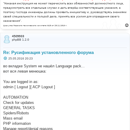
"Никакая инструкция не может перечислить всех обязанностей должностного лица,
предусмотреть все отдельные случаи и дать вперёд соответствующие указания, а
поэтому господа инженеры должны проявить инициативу и, руководствуясь знаниями
своей специальности и пользой дела, принять все усилия для оправдания своего
назначения".
Циркуляр Морского технического комитета №15 от 29.11.1910 г.
4509933
phpBB 1.2.0
Re: Русификация установленного форума
С
25.05.2016 20:23
о
о
во вкладке System не нашёл Language pack...
б
вот вся левая менюшка:
щ
е
н
You are logged in as:
и
е
odmin [ Logout ][ ACP Logout ]
AUTOMATION
Check for updates
GENERAL TASKS
Spiders/Robots
Mass email
PHP information
Manage report/denial reasons