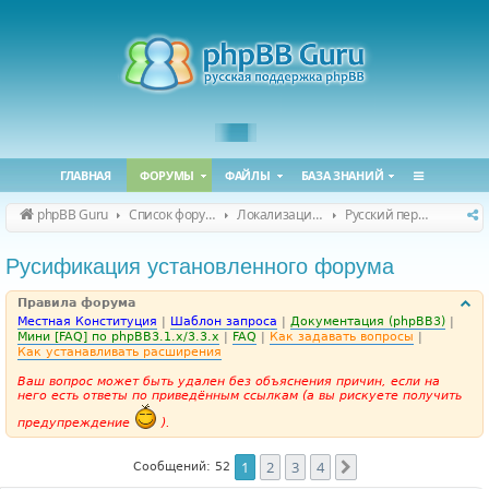
ГЛАВНАЯ
ФОРУМЫ
ФАЙЛЫ
БАЗА ЗНАНИЙ
phpBB Guru
Список форумов
Локализация phpBB
Русский перевод phpBB
Русификация установленного форума
Правила форума
Местная Конституция
|
Шаблон запроса
|
Документация (phpBB3)
|
Мини [FAQ] по phpBB3.1.x/3.3.x
|
FAQ
|
Как задавать вопросы
|
Как устанавливать расширения
Ваш вопрос может быть удален без объяснения причин, если на
него есть ответы по приведённым ссылкам (а вы рискуете получить
предупреждение
).
1
2
3
4
След.
Сообщений: 52