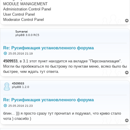
MODULE MANAGEMENT
Administration Control Panel
User Control Panel
Moderator Control Panel
Sumanai
phpBB 3.0.0 RC5
Re: Русификация установленного форума
С
25.05.2016 21:19
о
о
4509933
, в 3.1 этот пункт находится на вкладке "Персонализация".
б
Могли бы пробежаться по быстрому по пунктам меню, всяко было бы
щ
е
быстрее, чем ждать тут ответа.
н
и
е
4509933
phpBB 1.2.0
Re: Русификация установленного форума
С
25.05.2016 21:23
о
о
блин... ))) я просто сразу тут прочитал и подумал, что криво стало
б
чота ) спасибо )
щ
е
н
и