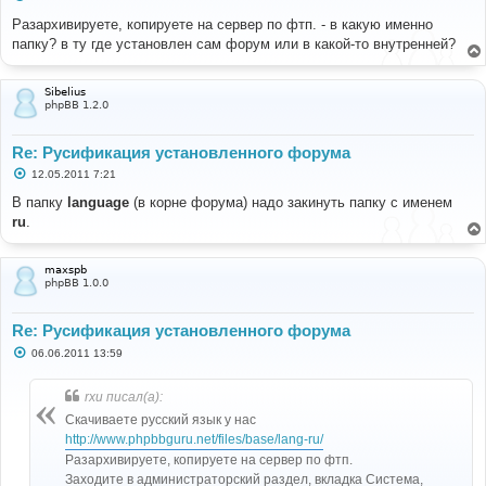
о
о
Разархивируете, копируете на сервер по фтп. - в какую именно
б
папку? в ту где установлен сам форум или в какой-то внутренней?
щ
е
н
и
Sibelius
е
phpBB 1.2.0
Re: Русификация установленного форума
С
12.05.2011 7:21
о
о
В папку
language
(в корне форума) надо закинуть папку с именем
б
ru
.
щ
е
н
и
maxspb
е
phpBB 1.0.0
Re: Русификация установленного форума
С
06.06.2011 13:59
о
о
б
rxu писал(а):
щ
е
Скачиваете русский язык у нас
н
http://www.phpbbguru.net/files/base/lang-ru/
и
е
Разархивируете, копируете на сервер по фтп.
Заходите в администраторский раздел, вкладка Система,