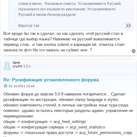
слева в меню - Языковые пакеты. Устанавливаете Русский.
Назначаете его языком по умолчанию. Устанавливаете
Русский в своем Личном разделе.
Вкратце так.
Всё вроде бы так и сделал, но как сделать чтоб русский стал в
таблице где выбор языка? Нажимаю на русский вываливается
перевод слов.. и там кнопка submit и вариации её. отметка стоит
закачка по фтп На что нажать на субмит или..?
Santi
phpBB 1.2.1
Re: Русификация установленного форума
С
01.10.2011 13:14
о
о
Обновил форум до версии 3.0.9 наверное погарячился... Сделал
б
русификацию по инструкции, обновил папку language и styles,
щ
е
обновил компоненты стилей, в личных настройках язык туда-сюда
н
поменял, однако остались некоторые разделы админ. управления не
и
е
переведенными:
общие -> конфигурация -> acp_feed_settings
общие -> конфигурация сервера -> acp_send_statistics
форумы -> локальные права доступа -> acp_forum_permissions_copy