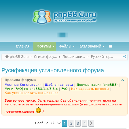
ГЛАВНАЯ
ФОРУМЫ
ФАЙЛЫ
БАЗА ЗНАНИЙ
phpBB Guru
Список форумов
Локализация phpBB
Русский перевод phpBB
Русификация установленного форума
Правила форума
Местная Конституция
|
Шаблон запроса
|
Документация (phpBB3)
|
Мини [FAQ] по phpBB3.1.x/3.3.x
|
FAQ
|
Как задавать вопросы
|
Как устанавливать расширения
Ваш вопрос может быть удален без объяснения причин, если на
него есть ответы по приведённым ссылкам (а вы рискуете получить
предупреждение
).
1
2
3
4
След.
Сообщений: 52