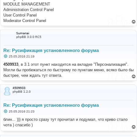
MODULE MANAGEMENT
Administration Control Panel
User Control Panel
Moderator Control Panel
Sumanai
phpBB 3.0.0 RC5
Re: Русификация установленного форума
С
25.05.2016 21:19
о
о
4509933
, в 3.1 этот пункт находится на вкладке "Персонализация".
б
Могли бы пробежаться по быстрому по пунктам меню, всяко было бы
щ
е
быстрее, чем ждать тут ответа.
н
и
е
4509933
phpBB 1.2.0
Re: Русификация установленного форума
С
25.05.2016 21:23
о
о
блин... ))) я просто сразу тут прочитал и подумал, что криво стало
б
чота ) спасибо )
щ
е
н
и