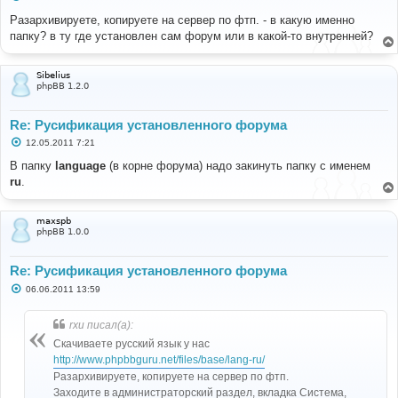
о
о
Разархивируете, копируете на сервер по фтп. - в какую именно
б
папку? в ту где установлен сам форум или в какой-то внутренней?
щ
е
н
и
Sibelius
е
phpBB 1.2.0
Re: Русификация установленного форума
С
12.05.2011 7:21
о
о
В папку
language
(в корне форума) надо закинуть папку с именем
б
ru
.
щ
е
н
и
maxspb
е
phpBB 1.0.0
Re: Русификация установленного форума
С
06.06.2011 13:59
о
о
б
rxu писал(а):
щ
е
Скачиваете русский язык у нас
н
http://www.phpbbguru.net/files/base/lang-ru/
и
е
Разархивируете, копируете на сервер по фтп.
Заходите в администраторский раздел, вкладка Система,