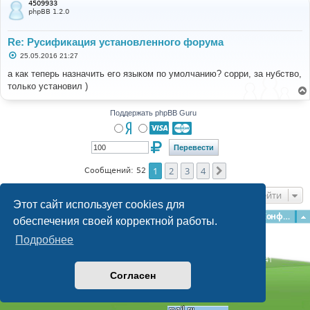
4509933
е
phpBB 1.2.0
Re: Русификация установленного форума
С
25.05.2016 21:27
о
о
а как теперь назначить его языком по умолчанию? сорри, за нубство,
б
только установил )
щ
е
н
и
Поддержать phpBB Guru
е
1
2
3
4
След.
Сообщений: 52
Перейти
Этот сайт использует cookies для
Главная
Форумы
Наша команда
О команде
Конфиденциальность
обеспечения своей корректной работы.
Подробнее
Time: 0.174s
| Peak Memory Usage: 3.07 МБ | GZIP: Off |
Queries: 41
© phpBB Guru, 2004—2026
Согласен
Powered by
phpBB
Style by
Artodia