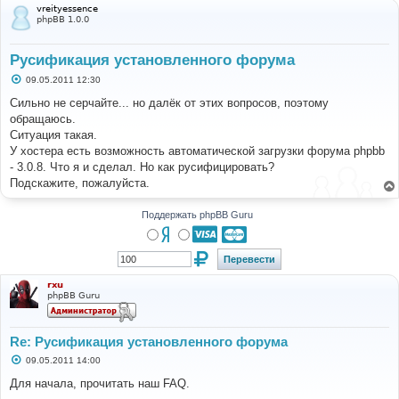
vreityessence
phpBB 1.0.0
Русификация установленного форума
С
09.05.2011 12:30
о
о
Сильно не серчайте... но далёк от этих вопросов, поэтому
б
обращаюсь.
щ
е
Ситуация такая.
н
У хостера есть возможность автоматической загрузки форума phpbb
и
е
- 3.0.8. Что я и сделал. Но как русифицировать?
Подскажите, пожалуйста.
Поддержать phpBB Guru
rxu
phpBB Guru
Re: Русификация установленного форума
С
09.05.2011 14:00
о
о
Для начала, прочитать наш FAQ.
б