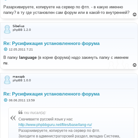
о
о
Разархивируете, копируете на сервер по фтп. - в какую именно
б
папку? в ту где установлен сам форум или в какой-то внутренней?
щ
е
н
и
Sibelius
е
phpBB 1.2.0
Re: Русификация установленного форума
С
12.05.2011 7:21
о
о
В папку
language
(в корне форума) надо закинуть папку с именем
б
ru
.
щ
е
н
и
maxspb
е
phpBB 1.0.0
Re: Русификация установленного форума
С
06.06.2011 13:59
о
о
б
rxu писал(а):
щ
е
Скачиваете русский язык у нас
н
http://www.phpbbguru.net/files/base/lang-ru/
и
е
Разархивируете, копируете на сервер по фтп.
Заходите в администраторский раздел, вкладка Система,