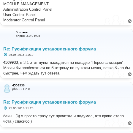
MODULE MANAGEMENT
Administration Control Panel
User Control Panel
Moderator Control Panel
Sumanai
phpBB 3.0.0 RC5
Re: Русификация установленного форума
С
25.05.2016 21:19
о
о
4509933
, в 3.1 этот пункт находится на вкладке "Персонализация".
б
Могли бы пробежаться по быстрому по пунктам меню, всяко было бы
щ
е
быстрее, чем ждать тут ответа.
н
и
е
4509933
phpBB 1.2.0
Re: Русификация установленного форума
С
25.05.2016 21:23
о
о
блин... ))) я просто сразу тут прочитал и подумал, что криво стало
б
чота ) спасибо )
щ
е
н
и