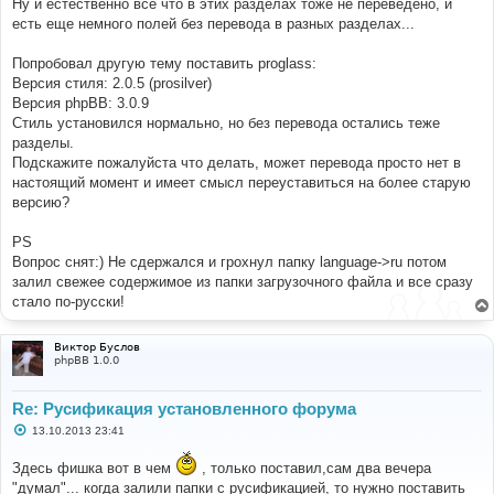
Ну и естественно все что в этих разделах тоже не переведено, и
есть еще немного полей без перевода в разных разделах...
Попробовал другую тему поставить proglass:
Версия стиля: 2.0.5 (prosilver)
Версия phpBB: 3.0.9
Стиль установился нормально, но без перевода остались теже
разделы.
Подскажите пожалуйста что делать, может перевода просто нет в
настоящий момент и имеет смысл переуставиться на более старую
версию?
PS
Вопрос снят:) Не сдержался и грохнул папку language->ru потом
залил свежее содержимое из папки загрузочного файла и все сразу
стало по-русски!
Виктор Буслов
phpBB 1.0.0
Re: Русификация установленного форума
С
13.10.2013 23:41
о
о
Здесь фишка вот в чем
, только поставил,сам два вечера
б
щ
"думал"... когда залили папки с русификацией, то нужно поставить