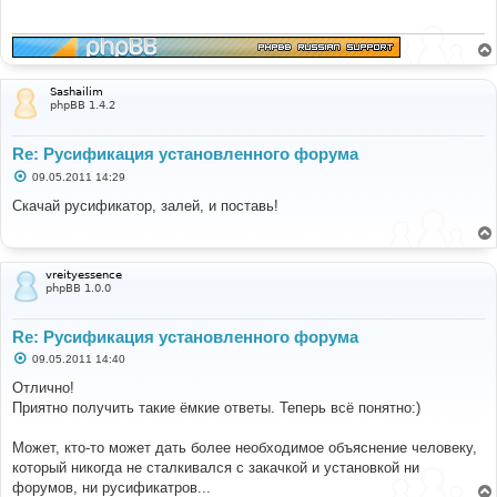
щ
е
н
и
е
Sashailim
phpBB 1.4.2
Re: Русификация установленного форума
С
09.05.2011 14:29
о
о
Скачай русификатор, залей, и поставь!
б
щ
е
н
и
vreityessence
е
phpBB 1.0.0
Re: Русификация установленного форума
С
09.05.2011 14:40
о
о
Отлично!
б
Приятно получить такие ёмкие ответы. Теперь всё понятно:)
щ
е
н
Может, кто-то может дать более необходимое объяснение человеку,
и
е
который никогда не сталкивался с закачкой и установкой ни
форумов, ни русификатров...