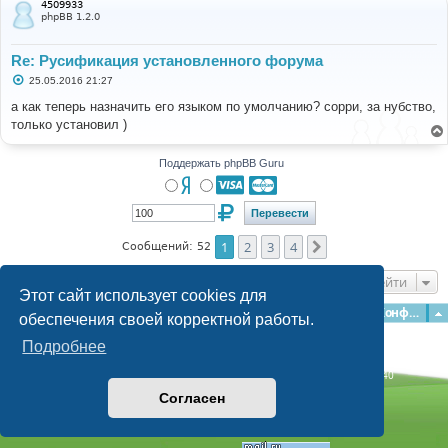
4509933
е
phpBB 1.2.0
Re: Русификация установленного форума
С
25.05.2016 21:27
о
о
а как теперь назначить его языком по умолчанию? сорри, за нубство,
б
только установил )
щ
е
н
и
Поддержать phpBB Guru
е
1
2
3
4
След.
Сообщений: 52
Перейти
Этот сайт использует cookies для
Главная
Форумы
Наша команда
О команде
Конфиденциальность
обеспечения своей корректной работы.
Подробнее
Time: 0.270s
| Peak Memory Usage: 3.06 МБ | GZIP: Off |
Queries: 40
© phpBB Guru, 2004—2026
Согласен
Powered by
phpBB
Style by
Artodia