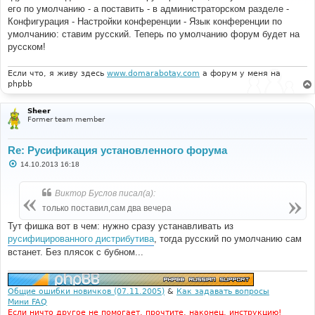
е
его по умолчанию - а поставить - в администраторском разделе -
н
и
Конфигурация - Настройки конференции - Язык конференции по
е
умолчанию: ставим русский. Теперь по умолчанию форум будет на
русском!
Если что, я живу здесь
www.domarabotay.com
а форум у меня на
phpbb
Sheer
Former team member
Re: Русификация установленного форума
С
14.10.2013 16:18
о
о
б
Виктор Буслов писал(а):
щ
е
только поставил,сам два вечера
н
и
Тут фишка вот в чем: нужно сразу устанавливать из
е
русифицированного дистрибутива
, тогда русский по умолчанию сам
встанет. Без плясок с бубном...
Общие ошибки новичков (07.11.2005)
&
Как задавать вопросы
Мини FAQ
Если ничто другое не помогает, прочтите, наконец, инструкцию!