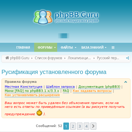
ГЛАВНАЯ
ФОРУМЫ
ФАЙЛЫ
БАЗА ЗНАНИЙ
phpBB Guru
Список форумов
Локализация phpBB
Русский перевод phpBB
Русификация установленного форума
Правила форума
Местная Конституция
|
Шаблон запроса
|
Документация (phpBB3)
|
Мини [FAQ] по phpBB3.1.x/3.3.x
|
FAQ
|
Как задавать вопросы
|
Как устанавливать расширения
Ваш вопрос может быть удален без объяснения причин, если на
него есть ответы по приведённым ссылкам (а вы рискуете получить
предупреждение
).
1
2
3
4
След.
Сообщений: 52