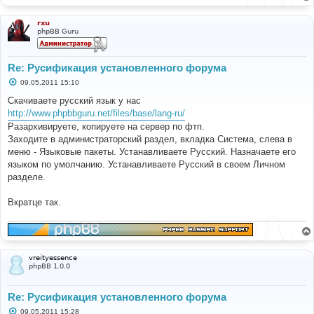
rxu
phpBB Guru
Re: Русификация установленного форума
С
09.05.2011 15:10
о
о
Скачиваете русский язык у нас
б
http://www.phpbbguru.net/files/base/lang-ru/
щ
е
Разархивируете, копируете на сервер по фтп.
н
Заходите в администраторский раздел, вкладка Система, слева в
и
е
меню - Языковые пакеты. Устанавливаете Русский. Назначаете его
языком по умолчанию. Устанавливаете Русский в своем Личном
разделе.
Вкратце так.
vreityessence
phpBB 1.0.0
Re: Русификация установленного форума
С
09.05.2011 15:28