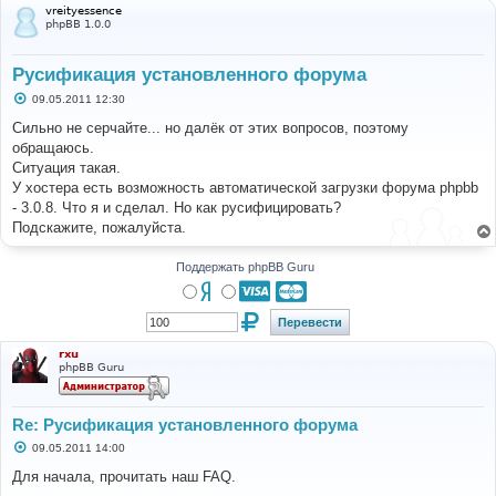
vreityessence
phpBB 1.0.0
Русификация установленного форума
С
09.05.2011 12:30
о
о
Сильно не серчайте... но далёк от этих вопросов, поэтому
б
обращаюсь.
щ
е
Ситуация такая.
н
У хостера есть возможность автоматической загрузки форума phpbb
и
е
- 3.0.8. Что я и сделал. Но как русифицировать?
Подскажите, пожалуйста.
Поддержать phpBB Guru
rxu
phpBB Guru
Re: Русификация установленного форума
С
09.05.2011 14:00
о
о
Для начала, прочитать наш FAQ.
б