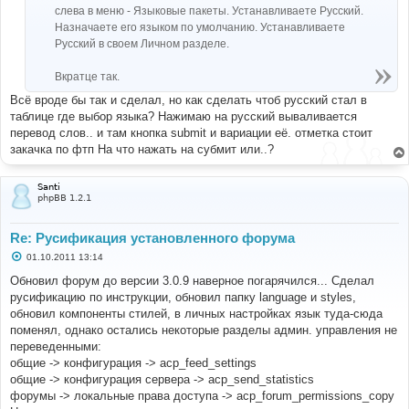
слева в меню - Языковые пакеты. Устанавливаете Русский.
Назначаете его языком по умолчанию. Устанавливаете
Русский в своем Личном разделе.
Вкратце так.
Всё вроде бы так и сделал, но как сделать чтоб русский стал в
таблице где выбор языка? Нажимаю на русский вываливается
перевод слов.. и там кнопка submit и вариации её. отметка стоит
закачка по фтп На что нажать на субмит или..?
Santi
phpBB 1.2.1
Re: Русификация установленного форума
С
01.10.2011 13:14
о
о
Обновил форум до версии 3.0.9 наверное погарячился... Сделал
б
русификацию по инструкции, обновил папку language и styles,
щ
е
обновил компоненты стилей, в личных настройках язык туда-сюда
н
поменял, однако остались некоторые разделы админ. управления не
и
е
переведенными:
общие -> конфигурация -> acp_feed_settings
общие -> конфигурация сервера -> acp_send_statistics
форумы -> локальные права доступа -> acp_forum_permissions_copy