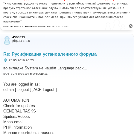
"Никакая инструкция не может перечислить всех обязанностей должностного лица,
предусмотреть все отдельные случаи и дать вперёд соответствующие указания, а
поэтому господа инженеры должны проявить инициативу и, руководствуясь знаниями
своей специальности и пользой дела, принять все усилия для оправдания своего
назначения".
Циркуляр Морского технического комитета №15 от 29.11.1910 г.
4509933
phpBB 1.2.0
Re: Русификация установленного форума
С
25.05.2016 20:23
о
о
во вкладке System не нашёл Language pack...
б
вот вся левая менюшка:
щ
е
н
You are logged in as:
и
е
odmin [ Logout ][ ACP Logout ]
AUTOMATION
Check for updates
GENERAL TASKS
Spiders/Robots
Mass email
PHP information
Manage report/denial reasons