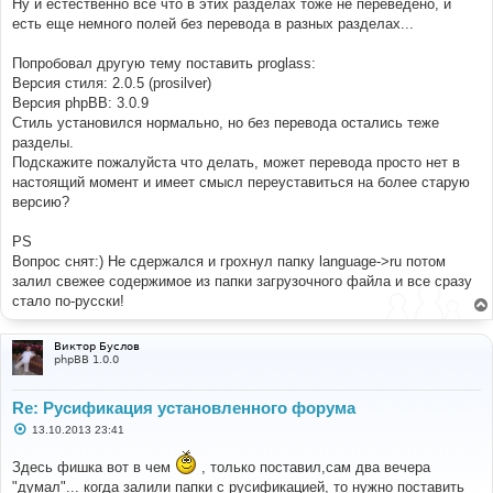
Ну и естественно все что в этих разделах тоже не переведено, и
есть еще немного полей без перевода в разных разделах...
Попробовал другую тему поставить proglass:
Версия стиля: 2.0.5 (prosilver)
Версия phpBB: 3.0.9
Стиль установился нормально, но без перевода остались теже
разделы.
Подскажите пожалуйста что делать, может перевода просто нет в
настоящий момент и имеет смысл переуставиться на более старую
версию?
PS
Вопрос снят:) Не сдержался и грохнул папку language->ru потом
залил свежее содержимое из папки загрузочного файла и все сразу
стало по-русски!
Виктор Буслов
phpBB 1.0.0
Re: Русификация установленного форума
С
13.10.2013 23:41
о
о
Здесь фишка вот в чем
, только поставил,сам два вечера
б
щ
"думал"... когда залили папки с русификацией, то нужно поставить