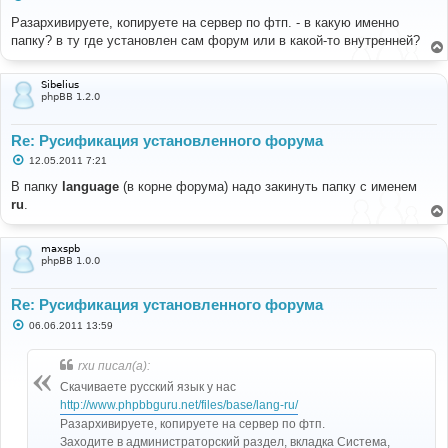
о
о
Разархивируете, копируете на сервер по фтп. - в какую именно
б
папку? в ту где установлен сам форум или в какой-то внутренней?
щ
е
н
и
Sibelius
е
phpBB 1.2.0
Re: Русификация установленного форума
С
12.05.2011 7:21
о
о
В папку
language
(в корне форума) надо закинуть папку с именем
б
ru
.
щ
е
н
и
maxspb
е
phpBB 1.0.0
Re: Русификация установленного форума
С
06.06.2011 13:59
о
о
б
rxu писал(а):
щ
е
Скачиваете русский язык у нас
н
http://www.phpbbguru.net/files/base/lang-ru/
и
е
Разархивируете, копируете на сервер по фтп.
Заходите в администраторский раздел, вкладка Система,