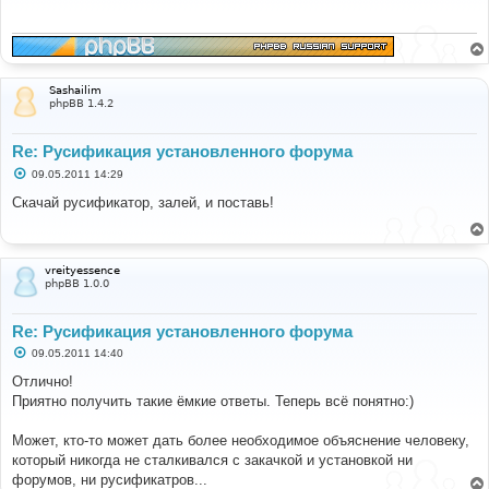
щ
е
н
и
е
Sashailim
phpBB 1.4.2
Re: Русификация установленного форума
С
09.05.2011 14:29
о
о
Скачай русификатор, залей, и поставь!
б
щ
е
н
и
vreityessence
е
phpBB 1.0.0
Re: Русификация установленного форума
С
09.05.2011 14:40
о
о
Отлично!
б
Приятно получить такие ёмкие ответы. Теперь всё понятно:)
щ
е
н
Может, кто-то может дать более необходимое объяснение человеку,
и
е
который никогда не сталкивался с закачкой и установкой ни
форумов, ни русификатров...