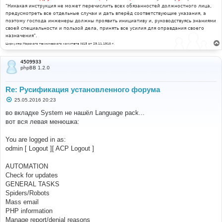
"Никакая инструкция не может перечислить всех обязанностей должностного лица,
предусмотреть все отдельные случаи и дать вперёд соответствующие указания, а
поэтому господа инженеры должны проявить инициативу и, руководствуясь знаниями
своей специальности и пользой дела, принять все усилия для оправдания своего
назначения".
Циркуляр Морского технического комитета №15 от 29.11.1910 г.
4509933
phpBB 1.2.0
Re: Русификация установленного форума
С
25.05.2016 20:23
о
о
во вкладке System не нашёл Language pack...
б
вот вся левая менюшка:
щ
е
н
You are logged in as:
и
е
odmin [ Logout ][ ACP Logout ]
AUTOMATION
Check for updates
GENERAL TASKS
Spiders/Robots
Mass email
PHP information
Manage report/denial reasons