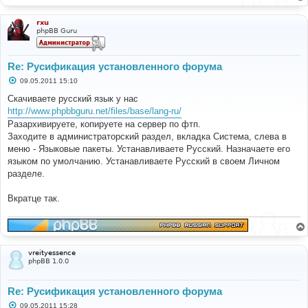
rxu
phpBB Guru
Re: Русификация установленного форума
С
09.05.2011 15:10
о
о
Скачиваете русский язык у нас
б
http://www.phpbbguru.net/files/base/lang-ru/
щ
е
Разархивируете, копируете на сервер по фтп.
н
Заходите в администраторский раздел, вкладка Система, слева в
и
е
меню - Языковые пакеты. Устанавливаете Русский. Назначаете его
языком по умолчанию. Устанавливаете Русский в своем Личном
разделе.
Вкратце так.
vreityessence
phpBB 1.0.0
Re: Русификация установленного форума
С
09.05.2011 15:28