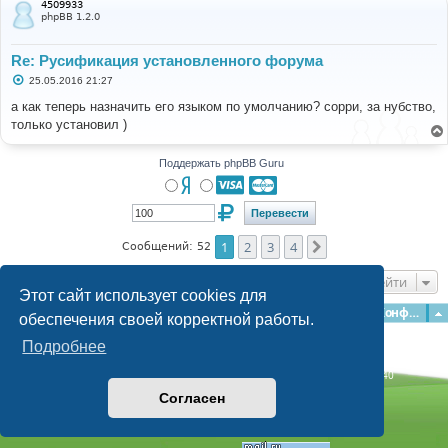
4509933
е
phpBB 1.2.0
Re: Русификация установленного форума
С
25.05.2016 21:27
о
о
а как теперь назначить его языком по умолчанию? сорри, за нубство,
б
только установил )
щ
е
н
и
Поддержать phpBB Guru
е
1
2
3
4
След.
Сообщений: 52
Перейти
Этот сайт использует cookies для
Главная
Форумы
Наша команда
О команде
Конфиденциальность
обеспечения своей корректной работы.
Подробнее
Time: 0.290s
| Peak Memory Usage: 3.07 МБ | GZIP: Off |
Queries: 40
© phpBB Guru, 2004—2026
Согласен
Powered by
phpBB
Style by
Artodia