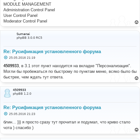
MODULE MANAGEMENT
Administration Control Panel
User Control Panel
Moderator Control Panel
Sumanai
phpBB 3.0.0 RC5
Re: Русификация установленного форума
С
25.05.2016 21:19
о
о
4509933
, в 3.1 этот пункт находится на вкладке "Персонализация".
б
Могли бы пробежаться по быстрому по пунктам меню, всяко было бы
щ
е
быстрее, чем ждать тут ответа.
н
и
е
4509933
phpBB 1.2.0
Re: Русификация установленного форума
С
25.05.2016 21:23
о
о
блин... ))) я просто сразу тут прочитал и подумал, что криво стало
б
чота ) спасибо )
щ
е
н
и