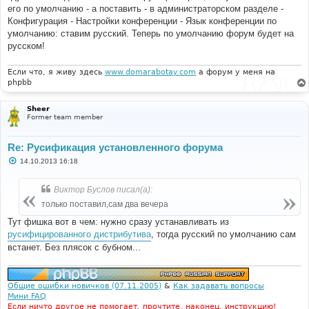
е
его по умолчанию - а поставить - в администраторском разделе -
н
и
Конфигурация - Настройки конференции - Язык конференции по
е
умолчанию: ставим русский. Теперь по умолчанию форум будет на
русском!
Если что, я живу здесь
www.domarabotay.com
а форум у меня на
phpbb
Sheer
Former team member
Re: Русификация установленного форума
С
14.10.2013 16:18
о
о
б
Виктор Буслов писал(а):
щ
е
только поставил,сам два вечера
н
и
Тут фишка вот в чем: нужно сразу устанавливать из
е
русифицированного дистрибутива
, тогда русский по умолчанию сам
встанет. Без плясок с бубном...
Общие ошибки новичков (07.11.2005)
&
Как задавать вопросы
Мини FAQ
Если ничто другое не помогает, прочтите, наконец, инструкцию!