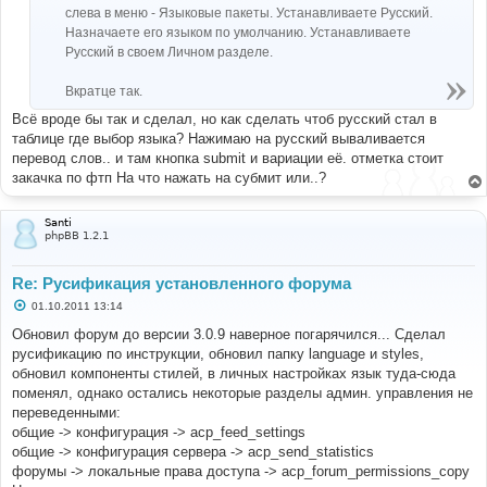
слева в меню - Языковые пакеты. Устанавливаете Русский.
Назначаете его языком по умолчанию. Устанавливаете
Русский в своем Личном разделе.
Вкратце так.
Всё вроде бы так и сделал, но как сделать чтоб русский стал в
таблице где выбор языка? Нажимаю на русский вываливается
перевод слов.. и там кнопка submit и вариации её. отметка стоит
закачка по фтп На что нажать на субмит или..?
Santi
phpBB 1.2.1
Re: Русификация установленного форума
С
01.10.2011 13:14
о
о
Обновил форум до версии 3.0.9 наверное погарячился... Сделал
б
русификацию по инструкции, обновил папку language и styles,
щ
е
обновил компоненты стилей, в личных настройках язык туда-сюда
н
поменял, однако остались некоторые разделы админ. управления не
и
е
переведенными:
общие -> конфигурация -> acp_feed_settings
общие -> конфигурация сервера -> acp_send_statistics
форумы -> локальные права доступа -> acp_forum_permissions_copy