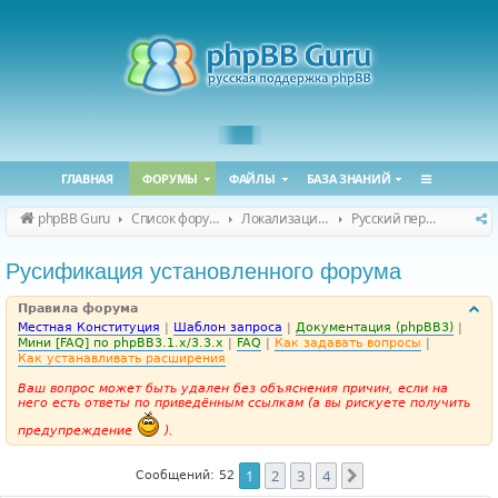
ГЛАВНАЯ
ФОРУМЫ
ФАЙЛЫ
БАЗА ЗНАНИЙ
phpBB Guru
Список форумов
Локализация phpBB
Русский перевод phpBB
Русификация установленного форума
Правила форума
Местная Конституция
|
Шаблон запроса
|
Документация (phpBB3)
|
Мини [FAQ] по phpBB3.1.x/3.3.x
|
FAQ
|
Как задавать вопросы
|
Как устанавливать расширения
Ваш вопрос может быть удален без объяснения причин, если на
него есть ответы по приведённым ссылкам (а вы рискуете получить
предупреждение
).
1
2
3
4
След.
Сообщений: 52