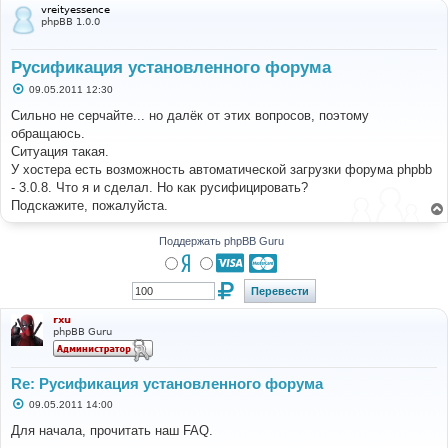
vreityessence
phpBB 1.0.0
Русификация установленного форума
С
09.05.2011 12:30
о
о
Сильно не серчайте... но далёк от этих вопросов, поэтому
б
обращаюсь.
щ
е
Ситуация такая.
н
У хостера есть возможность автоматической загрузки форума phpbb
и
е
- 3.0.8. Что я и сделал. Но как русифицировать?
Подскажите, пожалуйста.
Поддержать phpBB Guru
rxu
phpBB Guru
Re: Русификация установленного форума
С
09.05.2011 14:00
о
о
Для начала, прочитать наш FAQ.
б