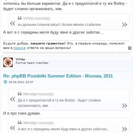
хотелось бы больше вариантов. Да и с предоплатой в ту же Воблу -
будет сложно организовать, кмк.
VVVas писал(а):
из дальних планов август более-менее стабилен
А вот я с середины июля буду явно в других заботах...
Будьте добры,
пишите грамотно!
Это, в первую очередь, поможет
вам в
поиске
ответа на ваши вопросы!
VVVas
Former team member
Re: phpBB Posidelki Summer Edition - Москва, 2011
С
16.05.2011 22:07
о
о
б
Wendigo писал(а):
щ
е
Да и с предоплатой в ту же Воблу - будет сложно
н
организовать, кмк.
и
е
И я про тоже думаю.
Wendigo писал(а):
А вот я с середины июля буду явно в других заботах...