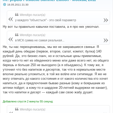
С
16.05.2011 21:30
о
о
б
Wendigo писал(а):
щ
е
у каждого "объесться" - это свой параметр
н
и
Ну вот ты правильно кавычки поставила, а я про них умолчал.
е
Wendigo писал(а):
в МСК сумма не самая реальная...
Не, ты нас переоцениваешь, мы же не зажравшиеся свиньи. Я
каждый день обедаю (первое, второе, салат, компот, булка) 140
рублей. Да, это бизнес-ланч, но и остальные цены приемлимые,
когда чего-то нет из обеденного меню или даже всего нет, из общего
берешь и больше 250 не выходило (а я объедаюсь). К тому же, я
уточнил что без напитков и десертов, так что в нормальном месте
вполне реально уложиться, в той же вобле или ситипицце. Я же не
могу отвечать до какого состояния и от какого количества кто хочет
напиться, да и предпочтения бываю разные (кому и боярышник из
аптеки пойдет, а кому-то и шардоне 20-летней выдержки не канает),
так что напитки и десерт — каждый сам свою жабу душит.
Добавлено спустя 2 минуты 55 секунд:
Wendigo писал(а):