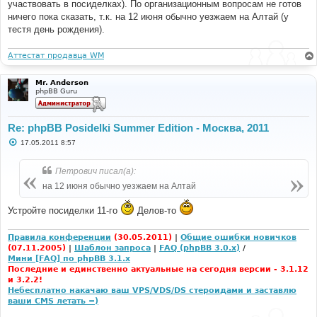
участвовать в посиделках). По организационным вопросам не готов
ничего пока сказать, т.к. на 12 июня обычно уезжаем на Алтай (у
тестя день рождения).
Аттестат продавца WM
Mr. Anderson
phpBB Guru
Re: phpBB Posidelki Summer Edition - Москва, 2011
С
17.05.2011 8:57
о
о
б
Петрович писал(а):
щ
е
на 12 июня обычно уезжаем на Алтай
н
и
е
Устройте посиделки 11-го
Делов-то
Правила конференции
(30.05.2011)
|
Общие ошибки новичков
(07.11.2005)
|
Шаблон запроса
|
FAQ (phpBB 3.0.x)
/
Мини [FAQ] по phpBB 3.1.x
Последние и единственно актуальные на сегодня версии - 3.1.12
и 3.2.2!
Небесплатно накачаю ваш VPS/VDS/DS стероидами и заставлю
ваши CMS летать =)