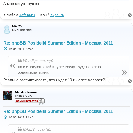
А мне август нужен.
я люблю
daft punk
| новый
sugoi.ru
MAzZY
Бывший член :)
Re: phpBB Posidelki Summer Edition - Москва, 2011
С
16.05.2011 22:45
о
о
б
Wendigo писал(а):
щ
е
Да и с предоплатой в ту же Воблу - будет сложно
н
организовать, кмк.
и
е
Реально рассчитываете, что будет 10 и более человек?
Mr. Anderson
phpBB Guru
Re: phpBB Posidelki Summer Edition - Москва, 2011
С
16.05.2011 22:46
о
о
б
MAzZY писал(а):
щ