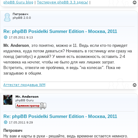
phpBB Guru blog
|
Тестируем phpBB 3.3 здесь!
|
Петрович
phpBB 2.0.0
Re: phpBB Posidelki Summer Edition - Москва, 2011
С
17.05.2011 9:13
о
о
Mr. Anderson
, это понятно, можно и 11. Ведь если кто-то приедет
б
издалека, куда потом деваться? Ночевать в гостиницу или сразу на
щ
е
поезд (автобус) и домой? У меня есть возможность оставить 2-4
н
человека на ночлег, чтобы не было для них лишних затрат.
и
е
Встретить, отвезти не проблема, я ведь "на колесах". Пока не
загадываю в общем.
Аттестат продавца WM
Mr. Anderson
phpBB Guru
Re: phpBB Posidelki Summer Edition - Москва, 2011
С
17.05.2011 9:29
о
о
Петрович
б
Ну вам и карты в руки - решайте, ведь времени остается немного.
щ