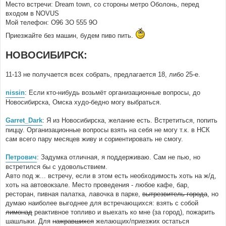
Место встречи: Dream town, со стороны метро Оболонь, перед
входом в NOVUS
Мой телефон: О96 ЗО 555 9О
Приезжайте без машин, будем пиво пить.
НОВОСИБИРСК:
11-13 не получается всех собрать, предлагается 18, либо 25-е.
nissin
: Если кто-нибудь возьмёт организационные вопросы, до
Новосибирска, Омска худо-бедно могу выбраться.
Garret_Dark
: Я из Новосибирска, желание есть. Встретиться, попить
пиццу. Организационные вопросы взять на себя не могу т.к. в НСК
сам всего пару месяцев живу и сориентировать не смогу.
Петрович
: Задумка отличная, я поддерживаю. Сам не пью, но
встретился бы с удовольствием.
Авто под ж... встречу, если в этом есть необходимость хоть на ж/д,
хоть на автовокзале. Место проведения - любое кафе, бар,
ресторан, пивная палатка, лавочка в парке,
вытрезвитель города
, но
думаю наиболее выгоднее для встречающихся: взять с собой
лимонад
реактивное топливо и выехать ко мне (за город), пожарить
шашлыки. Для
нажравшихся
желающих/приезжих остаться