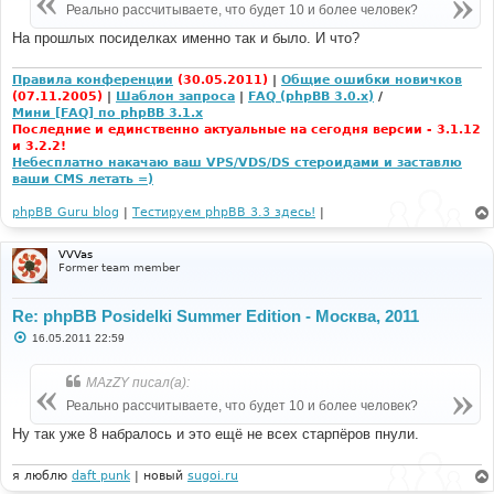
е
Реально рассчитываете, что будет 10 и более человек?
н
и
На прошлых посиделках именно так и было. И что?
е
Правила конференции
(30.05.2011)
|
Общие ошибки новичков
(07.11.2005)
|
Шаблон запроса
|
FAQ (phpBB 3.0.x)
/
Мини [FAQ] по phpBB 3.1.x
Последние и единственно актуальные на сегодня версии - 3.1.12
и 3.2.2!
Небесплатно накачаю ваш VPS/VDS/DS стероидами и заставлю
ваши CMS летать =)
phpBB Guru blog
|
Тестируем phpBB 3.3 здесь!
|
VVVas
Former team member
Re: phpBB Posidelki Summer Edition - Москва, 2011
С
16.05.2011 22:59
о
о
б
MAzZY писал(а):
щ
е
Реально рассчитываете, что будет 10 и более человек?
н
и
Ну так уже 8 набралось и это ещё не всех старпёров пнули.
е
я люблю
daft punk
| новый
sugoi.ru