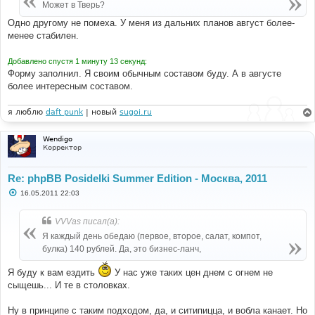
Может в Тверь?
Одно другому не помеха. У меня из дальних планов август более-
менее стабилен.
Добавлено спустя 1 минуту 13 секунд:
Форму заполнил. Я своим обычным составом буду. А в августе
более интересным составом.
я люблю
daft punk
| новый
sugoi.ru
Wendigo
Корректор
Re: phpBB Posidelki Summer Edition - Москва, 2011
С
16.05.2011 22:03
о
о
б
VVVas писал(а):
щ
е
Я каждый день обедаю (первое, второе, салат, компот,
н
булка) 140 рублей. Да, это бизнес-ланч,
и
е
Я буду к вам ездить
У нас уже таких цен днем с огнем не
сыщешь... И те в столовках.
Ну в принципе с таким подходом, да, и ситипицца, и вобла канает. Но