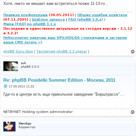
е
Хотя, никто не мешает вам встретиться позже 11-13-го...
н
и
е
Правила конференции
(30.05.2011)
|
Общие ошибки новичков
(07.11.2005)
|
Шаблон запроса
|
FAQ (phpBB 3.0.x)
/
Мини [FAQ] по phpBB 3.1.x
Последние и единственно актуальные на сегодня версии - 3.1.12
и 3.2.2!
Небесплатно накачаю ваш VPS/VDS/DS стероидами и заставлю
ваши CMS летать =)
phpBB Guru blog
|
Тестируем phpBB 3.3 здесь!
|
svk
phpBB 2.0.3
Re: phpBB Posidelki Summer Edition - Москва, 2011
С
17.05.2011 11:22
о
о
Где-то в центре есть еще прикольное заведение "Бирштрассе"....
б
щ
е
н
и
NETBYNET Holding system administrator
е
Wendigo
Корректор