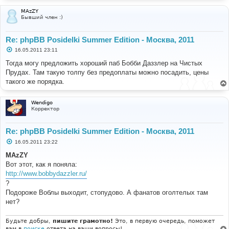
MAzZY
Бывший член :)
Re: phpBB Posidelki Summer Edition - Москва, 2011
С
16.05.2011 23:11
о
о
Тогда могу предложить хороший паб Бобби Даззлер на Чистых
б
Прудах. Там такую толпу без предоплаты можно посадить, цены
щ
е
такого же порядка.
н
и
е
Wendigo
Корректор
Re: phpBB Posidelki Summer Edition - Москва, 2011
С
16.05.2011 23:22
о
о
MAzZY
б
Вот этот, как я поняла:
щ
е
http://www.bobbydazzler.ru/
н
?
и
е
Подороже Воблы выходит, стопудово. А фанатов оголтелых там
нет?
Будьте добры,
пишите грамотно!
Это, в первую очередь, поможет
вам в
поиске
ответа на ваши вопросы!