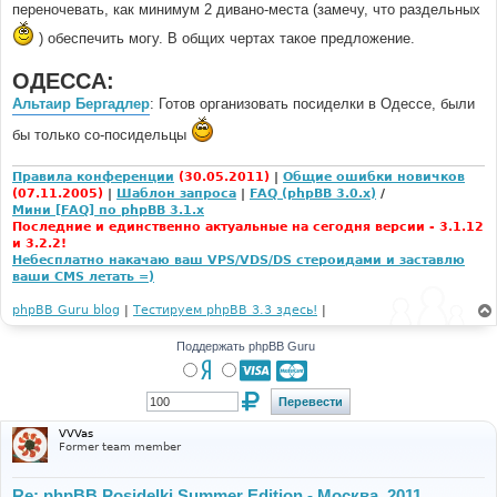
переночевать, как минимум 2 дивано-места (замечу, что раздельных
) обеспечить могу. В общих чертах такое предложение.
ОДЕССА:
Альтаир Бергадлер
: Готов организовать посиделки в Одессе, были
бы только со-посидельцы
Правила конференции
(30.05.2011)
|
Общие ошибки новичков
(07.11.2005)
|
Шаблон запроса
|
FAQ (phpBB 3.0.x)
/
Мини [FAQ] по phpBB 3.1.x
Последние и единственно актуальные на сегодня версии - 3.1.12
и 3.2.2!
Небесплатно накачаю ваш VPS/VDS/DS стероидами и заставлю
ваши CMS летать =)
phpBB Guru blog
|
Тестируем phpBB 3.3 здесь!
|
Поддержать phpBB Guru
VVVas
Former team member
Re: phpBB Posidelki Summer Edition - Москва, 2011