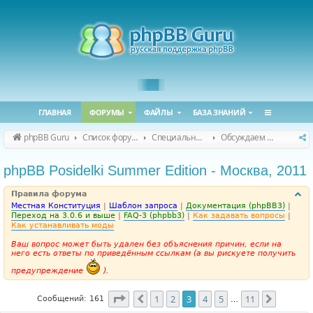
ГЛАВНАЯ
ФОРУМЫ
ФАЙЛЫ
БАЗА ЗНАНИЙ
phpBB Guru
Список форумов
Специальные форумы
Обсуждаем сайт и конференцию
phpBB Posidelki Summer Edition - Москва, 2011
Правила форума
Местная Конституция
|
Шаблон запроса
|
Документация (phpBB3)
|
Переход на 3.0.6 и выше
|
FAQ-3 (phpbb3)
|
Как задавать вопросы
|
Как устанавливать моды
Ваш вопрос может быть удален без объяснения причин, если на
него есть ответы по приведённым ссылкам (а вы рискуете получить
предупреждение
).
Страница
3
из
11
1
2
3
4
5
11
Пред.
След.
Сообщений: 161
…