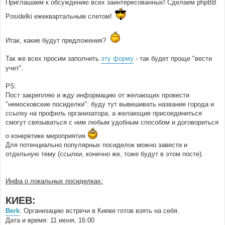
Приглашаем к обсуждению всех заинтересованных! Сделаем phpBB
Posidelki ежеквартальным слетом!
Итак, какие будут предложения?
Так же всех просим заполнить
эту форму
- так будет проще "вести
учет".
PS:
Пост закрепляю и жду информацию от желающих провести
"немосковские посиделки": буду тут вывешивать название города и
ссылку на профиль организатора, а желающие присоединиться
смогут связываться с ним любым удобным способом и договориться
о конкретике мероприятия
Для потенциально популярных посиделок можно завести и
отдельную тему (ссылки, конечно же, тоже будут в этом посте).
Инфа о локальных посиделках:
КИЕВ:
Berk
: Организацию встречи в Киеве готов взять на себя.
Дата и время: 11 июня, 16:00