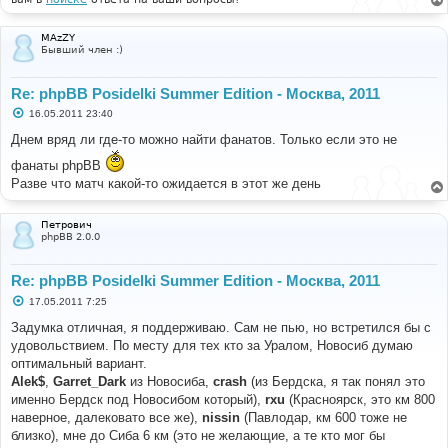
MAzZY
Бывший член :)
Re: phpBB Posidelki Summer Edition - Москва, 2011
С
16.05.2011 23:40
о
о
Днем вряд ли где-то можно найти фанатов. Только если это не
б
щ
фанаты phpBB
е
Разве что матч какой-то ожидается в этот же день
н
и
е
Петрович
phpBB 2.0.0
Re: phpBB Posidelki Summer Edition - Москва, 2011
С
17.05.2011 7:25
о
о
Задумка отличная, я поддерживаю. Сам не пью, но встретился бы с
б
удовольствием. По месту для тех кто за Уралом, Новосиб думаю
щ
е
оптимальный вариант.
н
Alek$
,
Garret_Dark
из Новосиба,
crash
(из Бердска, я так понял это
и
е
именно Бердск под Новосибом который),
rxu
(Красноярск, это км 800
наверное, далековато все же),
nissin
(Павлодар, км 600 тоже не
близко), мне до Сиба 6 км (это не желающие, а те кто мог бы