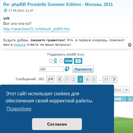
Re: phpBB Posidelki Summer Edition - Москва, 2011
С
17.05.2011 11:37
о
о
svk
б
Вот это что-то?
щ
е
http://www.beer21.ru/default_pid69.htm
н
и
е
Будьте добры,
пишите грамотно!
Это, в первую очередь, поможет
вам в
поиске
ответа на ваши вопросы!
Поддержать phpBB Guru
Страница
3
из
11
1
2
3
4
5
11
Пред.
След.
Сообщений: 161
…
Перейти
Этот сайт использует cookies для
Главная
Форумы
Наша команда
О команде
Конфиденциальность
обеспечения своей корректной работы.
Подробнее
Time: 0.203s
| Peak Memory Usage: 3.12 МБ | GZIP: Off |
Queries: 40
© phpBB Guru, 2004—2026
Согласен
Powered by
phpBB
Style by
Artodia