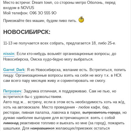
Место встречи: Dream town, со стороны метро Оболонь, перед
входом в NOVUS
Мой телефон: О96 ЗО 555 9О
Приезжайте без машин, будем пиво пить.
НОВОСИБИРСК:
11-13 не получается всех собрать, предлагается 18, либо 25-е.
nissin
: Если кто-нибудь возьмёт организационные вопросы, до
Новосибирска, Омска худо-бедно могу выбраться.
Garret_Dark
: Я из Новосибирска, желание есть. Встретиться, попить
пиццу. Организационные вопросы взять на себя не могу т.к. в НСК
сам всего пару месяцев живу и сориентировать не смогу.
Петрович
: Задумка отличная, я поддерживаю. Сам не пью, но
встретился бы с удовольствием.
Авто под ж... встречу, если в этом есть необходимость хоть на ж/д,
хоть на автовокзале. Место проведения - любое кафе, бар,
ресторан, пивная палатка, лавочка в парке,
вытрезвитель города
, но
думаю наиболее выгоднее для встречающихся: взять с собой
лимонад
реактивное топливо и выехать ко мне (за город), пожарить
шашлыки. Для
нажравшихся
желающих/приезжих остаться