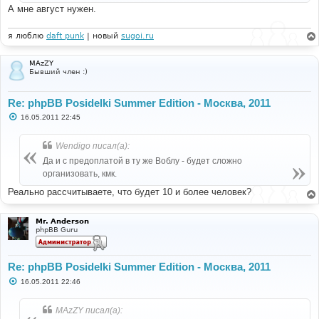
А мне август нужен.
я люблю
daft punk
| новый
sugoi.ru
MAzZY
Бывший член :)
Re: phpBB Posidelki Summer Edition - Москва, 2011
С
16.05.2011 22:45
о
о
б
Wendigo писал(а):
щ
е
Да и с предоплатой в ту же Воблу - будет сложно
н
организовать, кмк.
и
е
Реально рассчитываете, что будет 10 и более человек?
Mr. Anderson
phpBB Guru
Re: phpBB Posidelki Summer Edition - Москва, 2011
С
16.05.2011 22:46
о
о
б
MAzZY писал(а):
щ