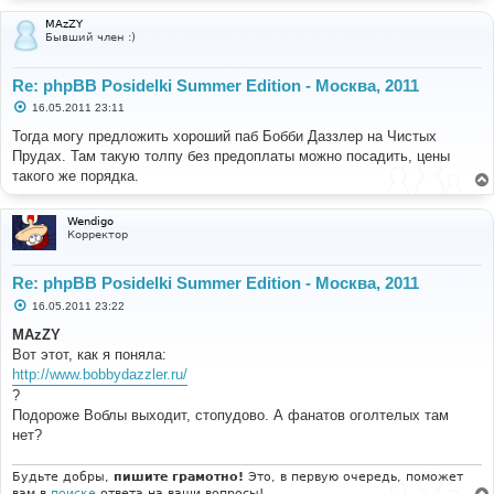
MAzZY
Бывший член :)
Re: phpBB Posidelki Summer Edition - Москва, 2011
С
16.05.2011 23:11
о
о
Тогда могу предложить хороший паб Бобби Даззлер на Чистых
б
Прудах. Там такую толпу без предоплаты можно посадить, цены
щ
е
такого же порядка.
н
и
е
Wendigo
Корректор
Re: phpBB Posidelki Summer Edition - Москва, 2011
С
16.05.2011 23:22
о
о
MAzZY
б
Вот этот, как я поняла:
щ
е
http://www.bobbydazzler.ru/
н
?
и
е
Подороже Воблы выходит, стопудово. А фанатов оголтелых там
нет?
Будьте добры,
пишите грамотно!
Это, в первую очередь, поможет
вам в
поиске
ответа на ваши вопросы!