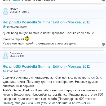
MAzZY
Бывший член :)
Re: phpBB Posidelki Summer Edition - Москва, 2011
С
16.05.2011 23:40
о
о
Днем вряд ли где-то можно найти фанатов. Только если это не
б
щ
фанаты phpBB
е
Разве что матч какой-то ожидается в этот же день
н
и
е
Петрович
phpBB 2.0.0
Re: phpBB Posidelki Summer Edition - Москва, 2011
С
17.05.2011 7:25
о
о
Задумка отличная, я поддерживаю. Сам не пью, но встретился бы с
б
удовольствием. По месту для тех кто за Уралом, Новосиб думаю
щ
е
оптимальный вариант.
н
Alek$
,
Garret_Dark
из Новосиба,
crash
(из Бердска, я так понял это
и
е
именно Бердск под Новосибом который),
rxu
(Красноярск, это км 800
наверное, далековато все же),
nissin
(Павлодар, км 600 тоже не
близко), мне до Сиба 6 км (это не желающие, а те кто мог бы