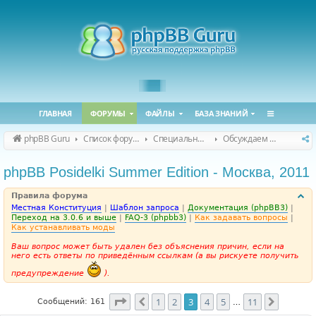
ГЛАВНАЯ
ФОРУМЫ
ФАЙЛЫ
БАЗА ЗНАНИЙ
phpBB Guru
Список форумов
Специальные форумы
Обсуждаем сайт и конференцию
phpBB Posidelki Summer Edition - Москва, 2011
Правила форума
Местная Конституция
|
Шаблон запроса
|
Документация (phpBB3)
|
Переход на 3.0.6 и выше
|
FAQ-3 (phpbb3)
|
Как задавать вопросы
|
Как устанавливать моды
Ваш вопрос может быть удален без объяснения причин, если на
него есть ответы по приведённым ссылкам (а вы рискуете получить
предупреждение
).
Страница
3
из
11
1
2
3
4
5
11
Пред.
След.
Сообщений: 161
…