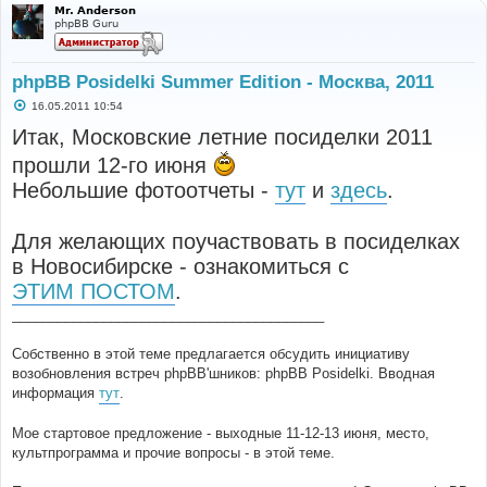
Mr. Anderson
phpBB Guru
phpBB Posidelki Summer Edition - Москва, 2011
С
16.05.2011 10:54
о
о
Итак, Московские летние посиделки 2011
б
щ
прошли 12-го июня
е
н
Небольшие фотоотчеты -
тут
и
здесь
.
и
е
Для желающих поучаствовать в посиделках
в Новосибирске - ознакомиться с
ЭТИМ ПОСТОМ
.
_________________________________________
Собственно в этой теме предлагается обсудить инициативу
возобновления встреч phpBB'шников: phpBB Posidelki. Вводная
информация
тут
.
Мое стартовое предложение - выходные 11-12-13 июня, место,
культпрограмма и прочие вопросы - в этой теме.