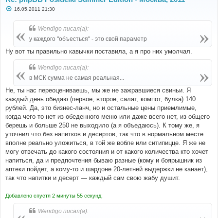
С
16.05.2011 21:30
о
о
б
Wendigo писал(а):
щ
е
у каждого "объесться" - это свой параметр
н
и
Ну вот ты правильно кавычки поставила, а я про них умолчал.
е
Wendigo писал(а):
в МСК сумма не самая реальная...
Не, ты нас переоцениваешь, мы же не зажравшиеся свиньи. Я
каждый день обедаю (первое, второе, салат, компот, булка) 140
рублей. Да, это бизнес-ланч, но и остальные цены приемлимые,
когда чего-то нет из обеденного меню или даже всего нет, из общего
берешь и больше 250 не выходило (а я объедаюсь). К тому же, я
уточнил что без напитков и десертов, так что в нормальном месте
вполне реально уложиться, в той же вобле или ситипицце. Я же не
могу отвечать до какого состояния и от какого количества кто хочет
напиться, да и предпочтения бываю разные (кому и боярышник из
аптеки пойдет, а кому-то и шардоне 20-летней выдержки не канает),
так что напитки и десерт — каждый сам свою жабу душит.
Добавлено спустя 2 минуты 55 секунд:
Wendigo писал(а):