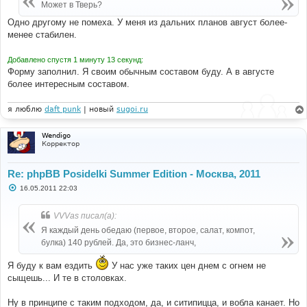
Может в Тверь?
Одно другому не помеха. У меня из дальних планов август более-
менее стабилен.
Добавлено спустя 1 минуту 13 секунд:
Форму заполнил. Я своим обычным составом буду. А в августе
более интересным составом.
я люблю
daft punk
| новый
sugoi.ru
Wendigo
Корректор
Re: phpBB Posidelki Summer Edition - Москва, 2011
С
16.05.2011 22:03
о
о
б
VVVas писал(а):
щ
е
Я каждый день обедаю (первое, второе, салат, компот,
н
булка) 140 рублей. Да, это бизнес-ланч,
и
е
Я буду к вам ездить
У нас уже таких цен днем с огнем не
сыщешь... И те в столовках.
Ну в принципе с таким подходом, да, и ситипицца, и вобла канает. Но