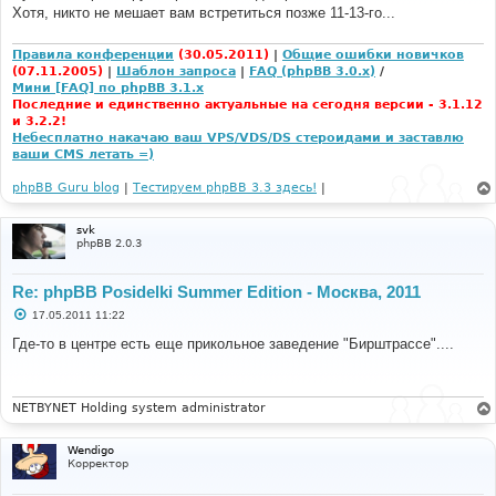
е
Хотя, никто не мешает вам встретиться позже 11-13-го...
н
и
е
Правила конференции
(30.05.2011)
|
Общие ошибки новичков
(07.11.2005)
|
Шаблон запроса
|
FAQ (phpBB 3.0.x)
/
Мини [FAQ] по phpBB 3.1.x
Последние и единственно актуальные на сегодня версии - 3.1.12
и 3.2.2!
Небесплатно накачаю ваш VPS/VDS/DS стероидами и заставлю
ваши CMS летать =)
phpBB Guru blog
|
Тестируем phpBB 3.3 здесь!
|
svk
phpBB 2.0.3
Re: phpBB Posidelki Summer Edition - Москва, 2011
С
17.05.2011 11:22
о
о
Где-то в центре есть еще прикольное заведение "Бирштрассе"....
б
щ
е
н
и
NETBYNET Holding system administrator
е
Wendigo
Корректор