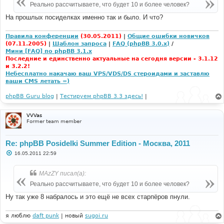
е
Реально рассчитываете, что будет 10 и более человек?
н
и
На прошлых посиделках именно так и было. И что?
е
Правила конференции
(30.05.2011)
|
Общие ошибки новичков
(07.11.2005)
|
Шаблон запроса
|
FAQ (phpBB 3.0.x)
/
Мини [FAQ] по phpBB 3.1.x
Последние и единственно актуальные на сегодня версии - 3.1.12
и 3.2.2!
Небесплатно накачаю ваш VPS/VDS/DS стероидами и заставлю
ваши CMS летать =)
phpBB Guru blog
|
Тестируем phpBB 3.3 здесь!
|
VVVas
Former team member
Re: phpBB Posidelki Summer Edition - Москва, 2011
С
16.05.2011 22:59
о
о
б
MAzZY писал(а):
щ
е
Реально рассчитываете, что будет 10 и более человек?
н
и
Ну так уже 8 набралось и это ещё не всех старпёров пнули.
е
я люблю
daft punk
| новый
sugoi.ru