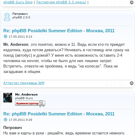
phpBB Guru blog
|
Тестируем phpBB 3.3 здесь!
|
Петрович
phpBB 2.0.0
Re: phpBB Posidelki Summer Edition - Москва, 2011
С
17.05.2011 9:13
о
о
Mr. Anderson
, это понятно, можно и 11. Ведь если кто-то приедет
б
издалека, куда потом деваться? Ночевать в гостиницу или сразу на
щ
е
поезд (автобус) и домой? У меня есть возможность оставить 2-4
н
человека на ночлег, чтобы не было для них лишних затрат.
и
е
Встретить, отвезти не проблема, я ведь "на колесах". Пока не
загадываю в общем.
Аттестат продавца WM
Mr. Anderson
phpBB Guru
Re: phpBB Posidelki Summer Edition - Москва, 2011
С
17.05.2011 9:29
о
о
Петрович
б
Ну вам и карты в руки - решайте, ведь времени остается немного.
щ