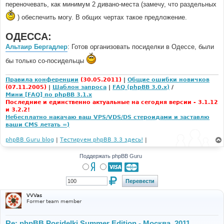
переночевать, как минимум 2 дивано-места (замечу, что раздельных
) обеспечить могу. В общих чертах такое предложение.
ОДЕССА:
Альтаир Бергадлер
: Готов организовать посиделки в Одессе, были
бы только со-посидельцы
Правила конференции
(30.05.2011)
|
Общие ошибки новичков
(07.11.2005)
|
Шаблон запроса
|
FAQ (phpBB 3.0.x)
/
Мини [FAQ] по phpBB 3.1.x
Последние и единственно актуальные на сегодня версии - 3.1.12
и 3.2.2!
Небесплатно накачаю ваш VPS/VDS/DS стероидами и заставлю
ваши CMS летать =)
phpBB Guru blog
|
Тестируем phpBB 3.3 здесь!
|
Поддержать phpBB Guru
VVVas
Former team member
Re: phpBB Posidelki Summer Edition - Москва, 2011