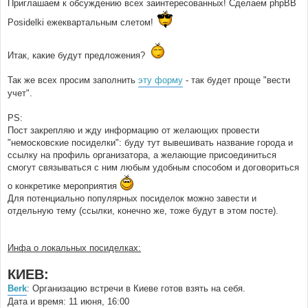
Приглашаем к обсуждению всех заинтересованных! Сделаем phpBB
Posidelki ежеквартальным слетом!
Итак, какие будут предложения?
Так же всех просим заполнить
эту форму
- так будет проще "вести
учет".
PS:
Пост закрепляю и жду информацию от желающих провести
"немосковские посиделки": буду тут вывешивать название города и
ссылку на профиль организатора, а желающие присоединиться
смогут связываться с ним любым удобным способом и договориться
о конкретике мероприятия
Для потенциально популярных посиделок можно завести и
отдельную тему (ссылки, конечно же, тоже будут в этом посте).
Инфа о локальных посиделках:
КИЕВ:
Berk
: Организацию встречи в Киеве готов взять на себя.
Дата и время: 11 июня, 16:00