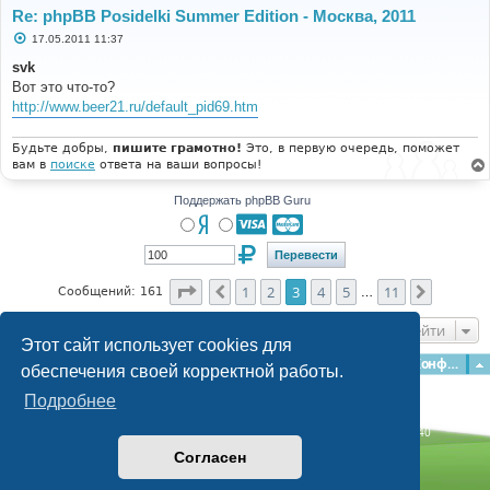
Re: phpBB Posidelki Summer Edition - Москва, 2011
С
17.05.2011 11:37
о
о
svk
б
Вот это что-то?
щ
е
http://www.beer21.ru/default_pid69.htm
н
и
е
Будьте добры,
пишите грамотно!
Это, в первую очередь, поможет
вам в
поиске
ответа на ваши вопросы!
Поддержать phpBB Guru
Страница
3
из
11
1
2
3
4
5
11
Пред.
След.
Сообщений: 161
…
Перейти
Этот сайт использует cookies для
Главная
Форумы
Наша команда
О команде
Конфиденциальность
обеспечения своей корректной работы.
Подробнее
Time: 0.133s
| Peak Memory Usage: 3.12 МБ | GZIP: Off |
Queries: 40
© phpBB Guru, 2004—2026
Согласен
Powered by
phpBB
Style by
Artodia