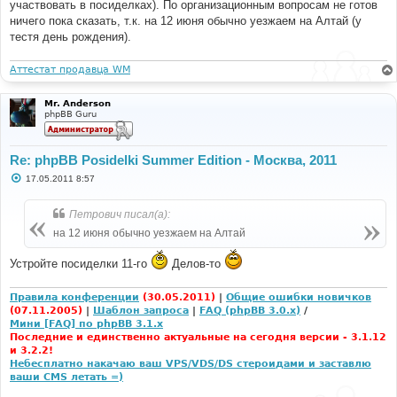
участвовать в посиделках). По организационным вопросам не готов
ничего пока сказать, т.к. на 12 июня обычно уезжаем на Алтай (у
тестя день рождения).
Аттестат продавца WM
Mr. Anderson
phpBB Guru
Re: phpBB Posidelki Summer Edition - Москва, 2011
С
17.05.2011 8:57
о
о
б
Петрович писал(а):
щ
е
на 12 июня обычно уезжаем на Алтай
н
и
е
Устройте посиделки 11-го
Делов-то
Правила конференции
(30.05.2011)
|
Общие ошибки новичков
(07.11.2005)
|
Шаблон запроса
|
FAQ (phpBB 3.0.x)
/
Мини [FAQ] по phpBB 3.1.x
Последние и единственно актуальные на сегодня версии - 3.1.12
и 3.2.2!
Небесплатно накачаю ваш VPS/VDS/DS стероидами и заставлю
ваши CMS летать =)