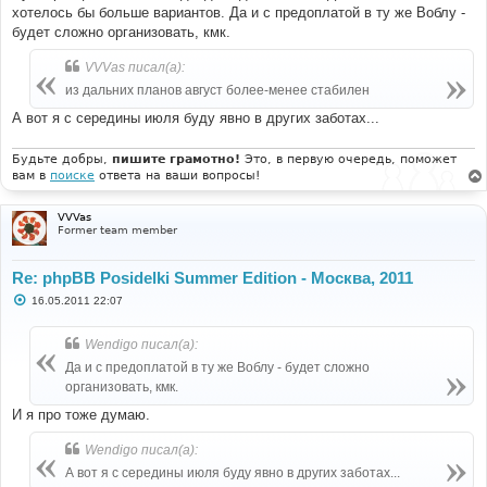
хотелось бы больше вариантов. Да и с предоплатой в ту же Воблу -
будет сложно организовать, кмк.
VVVas писал(а):
из дальних планов август более-менее стабилен
А вот я с середины июля буду явно в других заботах...
Будьте добры,
пишите грамотно!
Это, в первую очередь, поможет
вам в
поиске
ответа на ваши вопросы!
VVVas
Former team member
Re: phpBB Posidelki Summer Edition - Москва, 2011
С
16.05.2011 22:07
о
о
б
Wendigo писал(а):
щ
е
Да и с предоплатой в ту же Воблу - будет сложно
н
организовать, кмк.
и
е
И я про тоже думаю.
Wendigo писал(а):
А вот я с середины июля буду явно в других заботах...