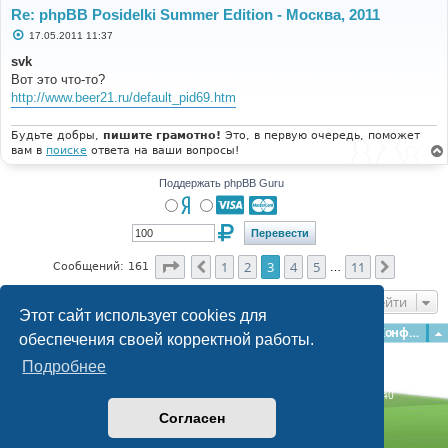
Re: phpBB Posidelki Summer Edition - Москва, 2011
С
17.05.2011 11:37
о
о
svk
б
Вот это что-то?
щ
е
http://www.beer21.ru/default_pid69.htm
н
и
е
Будьте добры,
пишите грамотно!
Это, в первую очередь, поможет
вам в
поиске
ответа на ваши вопросы!
Поддержать phpBB Guru
Страница
3
из
11
1
2
3
4
5
11
Пред.
След.
Сообщений: 161
…
Перейти
Этот сайт использует cookies для
Главная
Форумы
Наша команда
О команде
Конфиденциальность
обеспечения своей корректной работы.
Подробнее
Time: 0.214s
| Peak Memory Usage: 3.12 МБ | GZIP: Off |
Queries: 40
© phpBB Guru, 2004—2026
Согласен
Powered by
phpBB
Style by
Artodia