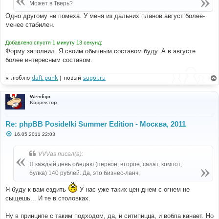
Может в Тверь?
Одно другому не помеха. У меня из дальних планов август более-
менее стабилен.
Добавлено спустя 1 минуту 13 секунд:
Форму заполнил. Я своим обычным составом буду. А в августе
более интересным составом.
я люблю
daft punk
| новый
sugoi.ru
Wendigo
Корректор
Re: phpBB Posidelki Summer Edition - Москва, 2011
С
16.05.2011 22:03
о
о
б
VVVas писал(а):
щ
е
Я каждый день обедаю (первое, второе, салат, компот,
н
булка) 140 рублей. Да, это бизнес-ланч,
и
е
Я буду к вам ездить
У нас уже таких цен днем с огнем не
сыщешь... И те в столовках.
Ну в принципе с таким подходом, да, и ситипицца, и вобла канает. Но