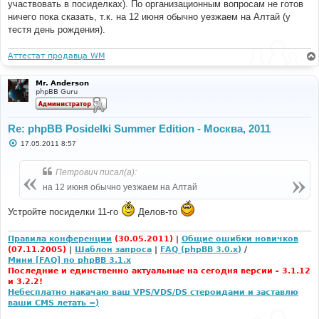
участвовать в посиделках). По организационным вопросам не готов
ничего пока сказать, т.к. на 12 июня обычно уезжаем на Алтай (у
тестя день рождения).
Аттестат продавца WM
Mr. Anderson
phpBB Guru
Re: phpBB Posidelki Summer Edition - Москва, 2011
С
17.05.2011 8:57
о
о
б
Петрович писал(а):
щ
е
на 12 июня обычно уезжаем на Алтай
н
и
е
Устройте посиделки 11-го
Делов-то
Правила конференции
(30.05.2011)
|
Общие ошибки новичков
(07.11.2005)
|
Шаблон запроса
|
FAQ (phpBB 3.0.x)
/
Мини [FAQ] по phpBB 3.1.x
Последние и единственно актуальные на сегодня версии - 3.1.12
и 3.2.2!
Небесплатно накачаю ваш VPS/VDS/DS стероидами и заставлю
ваши CMS летать =)