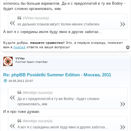
хотелось бы больше вариантов. Да и с предоплатой в ту же Воблу -
будет сложно организовать, кмк.
VVVas писал(а):
из дальних планов август более-менее стабилен
А вот я с середины июля буду явно в других заботах...
Будьте добры,
пишите грамотно!
Это, в первую очередь, поможет
вам в
поиске
ответа на ваши вопросы!
VVVas
Former team member
Re: phpBB Posidelki Summer Edition - Москва, 2011
С
16.05.2011 22:07
о
о
б
Wendigo писал(а):
щ
е
Да и с предоплатой в ту же Воблу - будет сложно
н
организовать, кмк.
и
е
И я про тоже думаю.
Wendigo писал(а):
А вот я с середины июля буду явно в других заботах...