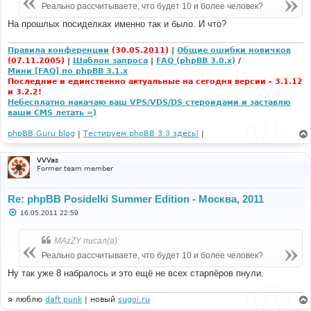
е
Реально рассчитываете, что будет 10 и более человек?
н
и
На прошлых посиделках именно так и было. И что?
е
Правила конференции
(30.05.2011)
|
Общие ошибки новичков
(07.11.2005)
|
Шаблон запроса
|
FAQ (phpBB 3.0.x)
/
Мини [FAQ] по phpBB 3.1.x
Последние и единственно актуальные на сегодня версии - 3.1.12
и 3.2.2!
Небесплатно накачаю ваш VPS/VDS/DS стероидами и заставлю
ваши CMS летать =)
phpBB Guru blog
|
Тестируем phpBB 3.3 здесь!
|
VVVas
Former team member
Re: phpBB Posidelki Summer Edition - Москва, 2011
С
16.05.2011 22:59
о
о
б
MAzZY писал(а):
щ
е
Реально рассчитываете, что будет 10 и более человек?
н
и
Ну так уже 8 набралось и это ещё не всех старпёров пнули.
е
я люблю
daft punk
| новый
sugoi.ru