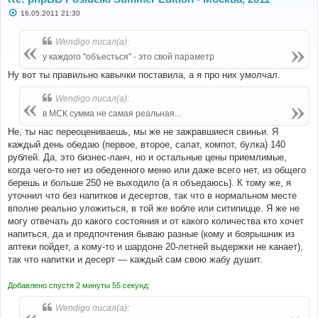
С
16.05.2011 21:30
о
о
б
Wendigo писал(а):
щ
е
у каждого "объесться" - это свой параметр
н
и
Ну вот ты правильно кавычки поставила, а я про них умолчал.
е
Wendigo писал(а):
в МСК сумма не самая реальная...
Не, ты нас переоцениваешь, мы же не зажравшиеся свиньи. Я
каждый день обедаю (первое, второе, салат, компот, булка) 140
рублей. Да, это бизнес-ланч, но и остальные цены приемлимые,
когда чего-то нет из обеденного меню или даже всего нет, из общего
берешь и больше 250 не выходило (а я объедаюсь). К тому же, я
уточнил что без напитков и десертов, так что в нормальном месте
вполне реально уложиться, в той же вобле или ситипицце. Я же не
могу отвечать до какого состояния и от какого количества кто хочет
напиться, да и предпочтения бываю разные (кому и боярышник из
аптеки пойдет, а кому-то и шардоне 20-летней выдержки не канает),
так что напитки и десерт — каждый сам свою жабу душит.
Добавлено спустя 2 минуты 55 секунд:
Wendigo писал(а):