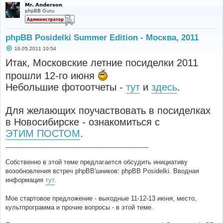
Mr. Anderson
phpBB Guru
phpBB Posidelki Summer Edition - Москва, 2011
С
16.05.2011 10:54
о
о
Итак, Московские летние посиделки 2011
б
щ
прошли 12-го июня
е
н
Небольшие фотоотчеты -
тут
и
здесь
.
и
е
Для желающих поучаствовать в посиделках
в Новосибирске - ознакомиться с
ЭТИМ ПОСТОМ
.
_________________________________________
Собственно в этой теме предлагается обсудить инициативу
возобновления встреч phpBB'шников: phpBB Posidelki. Вводная
информация
тут
.
Мое стартовое предложение - выходные 11-12-13 июня, место,
культпрограмма и прочие вопросы - в этой теме.