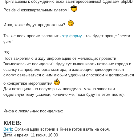
Приглашаем к обсуждению всех заинтересованных! Сделаем phpBB
Posidelki ежеквартальным слетом!
Итак, какие будут предложения?
Так же всех просим заполнить
эту форму
- так будет проще "вести
учет".
PS:
Пост закрепляю и жду информацию от желающих провести
"немосковские посиделки": буду тут вывешивать название города и
ссылку на профиль организатора, а желающие присоединиться
смогут связываться с ним любым удобным способом и договориться
о конкретике мероприятия
Для потенциально популярных посиделок можно завести и
отдельную тему (ссылки, конечно же, тоже будут в этом посте).
Инфа о локальных посиделках:
КИЕВ:
Berk
: Организацию встречи в Киеве готов взять на себя.
Дата и время: 11 июня, 16:00