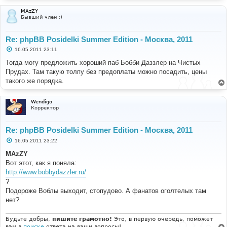
MAzZY
Бывший член :)
Re: phpBB Posidelki Summer Edition - Москва, 2011
С
16.05.2011 23:11
о
о
Тогда могу предложить хороший паб Бобби Даззлер на Чистых
б
Прудах. Там такую толпу без предоплаты можно посадить, цены
щ
е
такого же порядка.
н
и
е
Wendigo
Корректор
Re: phpBB Posidelki Summer Edition - Москва, 2011
С
16.05.2011 23:22
о
о
MAzZY
б
Вот этот, как я поняла:
щ
е
http://www.bobbydazzler.ru/
н
?
и
е
Подороже Воблы выходит, стопудово. А фанатов оголтелых там
нет?
Будьте добры,
пишите грамотно!
Это, в первую очередь, поможет
вам в
поиске
ответа на ваши вопросы!