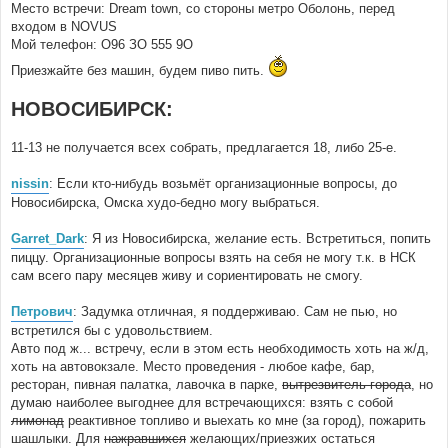
Место встречи: Dream town, со стороны метро Оболонь, перед
входом в NOVUS
Мой телефон: О96 ЗО 555 9О
Приезжайте без машин, будем пиво пить.
НОВОСИБИРСК:
11-13 не получается всех собрать, предлагается 18, либо 25-е.
nissin
: Если кто-нибудь возьмёт организационные вопросы, до
Новосибирска, Омска худо-бедно могу выбраться.
Garret_Dark
: Я из Новосибирска, желание есть. Встретиться, попить
пиццу. Организационные вопросы взять на себя не могу т.к. в НСК
сам всего пару месяцев живу и сориентировать не смогу.
Петрович
: Задумка отличная, я поддерживаю. Сам не пью, но
встретился бы с удовольствием.
Авто под ж... встречу, если в этом есть необходимость хоть на ж/д,
хоть на автовокзале. Место проведения - любое кафе, бар,
ресторан, пивная палатка, лавочка в парке,
вытрезвитель города
, но
думаю наиболее выгоднее для встречающихся: взять с собой
лимонад
реактивное топливо и выехать ко мне (за город), пожарить
шашлыки. Для
нажравшихся
желающих/приезжих остаться