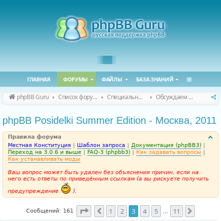
ГЛАВНАЯ
ФОРУМЫ
ФАЙЛЫ
БАЗА ЗНАНИЙ
phpBB Guru
Список форумов
Специальные форумы
Обсуждаем сайт и конференцию
phpBB Posidelki Summer Edition - Москва, 2011
Правила форума
Местная Конституция
|
Шаблон запроса
|
Документация (phpBB3)
|
Переход на 3.0.6 и выше
|
FAQ-3 (phpbb3)
|
Как задавать вопросы
|
Как устанавливать моды
Ваш вопрос может быть удален без объяснения причин, если на
него есть ответы по приведённым ссылкам (а вы рискуете получить
предупреждение
).
Страница
3
из
11
1
2
3
4
5
11
Пред.
След.
Сообщений: 161
…