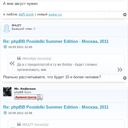
А мне август нужен.
я люблю
daft punk
| новый
sugoi.ru
MAzZY
Бывший член :)
Re: phpBB Posidelki Summer Edition - Москва, 2011
С
16.05.2011 22:45
о
о
б
Wendigo писал(а):
щ
е
Да и с предоплатой в ту же Воблу - будет сложно
н
организовать, кмк.
и
е
Реально рассчитываете, что будет 10 и более человек?
Mr. Anderson
phpBB Guru
Re: phpBB Posidelki Summer Edition - Москва, 2011
С
16.05.2011 22:46
о
о
б
MAzZY писал(а):
щ