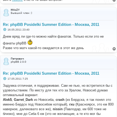
MAzZY
Бывший член :)
Re: phpBB Posidelki Summer Edition - Москва, 2011
С
16.05.2011 23:40
о
о
Днем вряд ли где-то можно найти фанатов. Только если это не
б
щ
фанаты phpBB
е
Разве что матч какой-то ожидается в этот же день
н
и
е
Петрович
phpBB 2.0.0
Re: phpBB Posidelki Summer Edition - Москва, 2011
С
17.05.2011 7:25
о
о
Задумка отличная, я поддерживаю. Сам не пью, но встретился бы с
б
удовольствием. По месту для тех кто за Уралом, Новосиб думаю
щ
е
оптимальный вариант.
н
Alek$
,
Garret_Dark
из Новосиба,
crash
(из Бердска, я так понял это
и
е
именно Бердск под Новосибом который),
rxu
(Красноярск, это км 800
наверное, далековато все же),
nissin
(Павлодар, км 600 тоже не
близко), мне до Сиба 6 км (это не желающие, а те кто мог бы