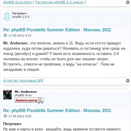
phpBB Guru blog
|
Тестируем phpBB 3.3 здесь!
|
Петрович
phpBB 2.0.0
Re: phpBB Posidelki Summer Edition - Москва, 2011
С
17.05.2011 9:13
о
о
Mr. Anderson
, это понятно, можно и 11. Ведь если кто-то приедет
б
издалека, куда потом деваться? Ночевать в гостиницу или сразу на
щ
е
поезд (автобус) и домой? У меня есть возможность оставить 2-4
н
человека на ночлег, чтобы не было для них лишних затрат.
и
е
Встретить, отвезти не проблема, я ведь "на колесах". Пока не
загадываю в общем.
Аттестат продавца WM
Mr. Anderson
phpBB Guru
Re: phpBB Posidelki Summer Edition - Москва, 2011
С
17.05.2011 9:29
о
о
Петрович
б
Ну вам и карты в руки - решайте, ведь времени остается немного.
щ