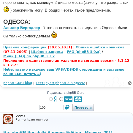
переночевать, как минимум 2 дивано-места (замечу, что раздельных
) обеспечить могу. В общих чертах такое предложение.
ОДЕССА:
Альтаир Бергадлер
: Готов организовать посиделки в Одессе, были
бы только со-посидельцы
Правила конференции
(30.05.2011)
|
Общие ошибки новичков
(07.11.2005)
|
Шаблон запроса
|
FAQ (phpBB 3.0.x)
/
Мини [FAQ] по phpBB 3.1.x
Последние и единственно актуальные на сегодня версии - 3.1.12
и 3.2.2!
Небесплатно накачаю ваш VPS/VDS/DS стероидами и заставлю
ваши CMS летать =)
phpBB Guru blog
|
Тестируем phpBB 3.3 здесь!
|
Поддержать phpBB Guru
VVVas
Former team member
Re: phpBB Posidelki Summer Edition - Москва, 2011