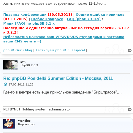
е
Хотя, никто не мешает вам встретиться позже 11-13-го...
н
и
е
Правила конференции
(30.05.2011)
|
Общие ошибки новичков
(07.11.2005)
|
Шаблон запроса
|
FAQ (phpBB 3.0.x)
/
Мини [FAQ] по phpBB 3.1.x
Последние и единственно актуальные на сегодня версии - 3.1.12
и 3.2.2!
Небесплатно накачаю ваш VPS/VDS/DS стероидами и заставлю
ваши CMS летать =)
phpBB Guru blog
|
Тестируем phpBB 3.3 здесь!
|
svk
phpBB 2.0.3
Re: phpBB Posidelki Summer Edition - Москва, 2011
С
17.05.2011 11:22
о
о
Где-то в центре есть еще прикольное заведение "Бирштрассе"....
б
щ
е
н
и
NETBYNET Holding system administrator
е
Wendigo
Корректор