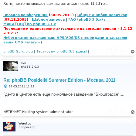
е
Хотя, никто не мешает вам встретиться позже 11-13-го...
н
и
е
Правила конференции
(30.05.2011)
|
Общие ошибки новичков
(07.11.2005)
|
Шаблон запроса
|
FAQ (phpBB 3.0.x)
/
Мини [FAQ] по phpBB 3.1.x
Последние и единственно актуальные на сегодня версии - 3.1.12
и 3.2.2!
Небесплатно накачаю ваш VPS/VDS/DS стероидами и заставлю
ваши CMS летать =)
phpBB Guru blog
|
Тестируем phpBB 3.3 здесь!
|
svk
phpBB 2.0.3
Re: phpBB Posidelki Summer Edition - Москва, 2011
С
17.05.2011 11:22
о
о
Где-то в центре есть еще прикольное заведение "Бирштрассе"....
б
щ
е
н
и
NETBYNET Holding system administrator
е
Wendigo
Корректор