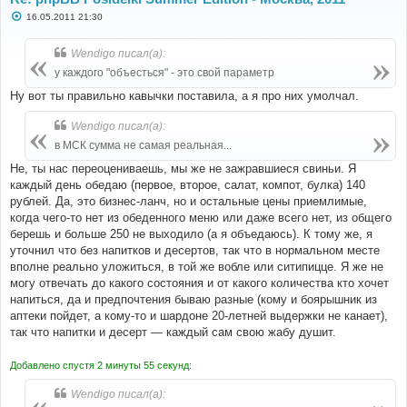
С
16.05.2011 21:30
о
о
б
Wendigo писал(а):
щ
е
у каждого "объесться" - это свой параметр
н
и
Ну вот ты правильно кавычки поставила, а я про них умолчал.
е
Wendigo писал(а):
в МСК сумма не самая реальная...
Не, ты нас переоцениваешь, мы же не зажравшиеся свиньи. Я
каждый день обедаю (первое, второе, салат, компот, булка) 140
рублей. Да, это бизнес-ланч, но и остальные цены приемлимые,
когда чего-то нет из обеденного меню или даже всего нет, из общего
берешь и больше 250 не выходило (а я объедаюсь). К тому же, я
уточнил что без напитков и десертов, так что в нормальном месте
вполне реально уложиться, в той же вобле или ситипицце. Я же не
могу отвечать до какого состояния и от какого количества кто хочет
напиться, да и предпочтения бываю разные (кому и боярышник из
аптеки пойдет, а кому-то и шардоне 20-летней выдержки не канает),
так что напитки и десерт — каждый сам свою жабу душит.
Добавлено спустя 2 минуты 55 секунд:
Wendigo писал(а):