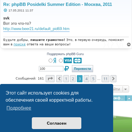
Re: phpBB Posidelki Summer Edition - Москва, 2011
С
17.05.2011 11:37
о
о
svk
б
Вот это что-то?
щ
е
http://www.beer21.ru/default_pid69.htm
н
и
е
Будьте добры,
пишите грамотно!
Это, в первую очередь, поможет
вам в
поиске
ответа на ваши вопросы!
Поддержать phpBB Guru
Страница
3
из
11
1
2
3
4
5
11
Пред.
След.
Сообщений: 161
…
Перейти
Этот сайт использует cookies для
Главная
Форумы
Наша команда
О команде
Конфиденциальность
обеспечения своей корректной работы.
Подробнее
Time: 0.206s
| Peak Memory Usage: 3.12 МБ | GZIP: Off |
Queries: 40
© phpBB Guru, 2004—2026
Согласен
Powered by
phpBB
Style by
Artodia