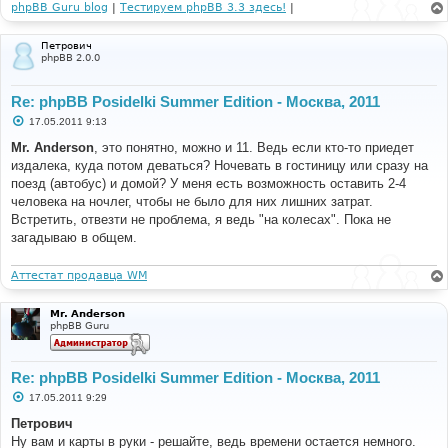
phpBB Guru blog
|
Тестируем phpBB 3.3 здесь!
|
Петрович
phpBB 2.0.0
Re: phpBB Posidelki Summer Edition - Москва, 2011
С
17.05.2011 9:13
о
о
Mr. Anderson
, это понятно, можно и 11. Ведь если кто-то приедет
б
издалека, куда потом деваться? Ночевать в гостиницу или сразу на
щ
е
поезд (автобус) и домой? У меня есть возможность оставить 2-4
н
человека на ночлег, чтобы не было для них лишних затрат.
и
е
Встретить, отвезти не проблема, я ведь "на колесах". Пока не
загадываю в общем.
Аттестат продавца WM
Mr. Anderson
phpBB Guru
Re: phpBB Posidelki Summer Edition - Москва, 2011
С
17.05.2011 9:29
о
о
Петрович
б
Ну вам и карты в руки - решайте, ведь времени остается немного.
щ