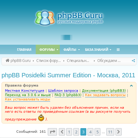
ГЛАВНАЯ
ФОРУМЫ
ФАЙЛЫ
БАЗА ЗНАНИЙ
phpBB Guru
Список форумов
Специальные форумы
Обсуждаем сайт и конференцию
phpBB Posidelki Summer Edition - Москва, 2011
Правила форума
Местная Конституция
|
Шаблон запроса
|
Документация (phpBB3)
|
Переход на 3.0.6 и выше
|
FAQ-3 (phpbb3)
|
Как задавать вопросы
|
Как устанавливать моды
Ваш вопрос может быть удален без объяснения причин, если на
него есть ответы по приведённым ссылкам (а вы рискуете получить
предупреждение
).
Страница
3
из
11
1
2
3
4
5
11
Пред.
След.
Сообщений: 161
…