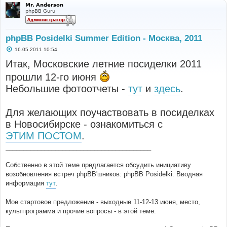
Mr. Anderson
phpBB Guru
phpBB Posidelki Summer Edition - Москва, 2011
С
16.05.2011 10:54
о
о
Итак, Московские летние посиделки 2011
б
щ
прошли 12-го июня
е
н
Небольшие фотоотчеты -
тут
и
здесь
.
и
е
Для желающих поучаствовать в посиделках
в Новосибирске - ознакомиться с
ЭТИМ ПОСТОМ
.
_________________________________________
Собственно в этой теме предлагается обсудить инициативу
возобновления встреч phpBB'шников: phpBB Posidelki. Вводная
информация
тут
.
Мое стартовое предложение - выходные 11-12-13 июня, место,
культпрограмма и прочие вопросы - в этой теме.