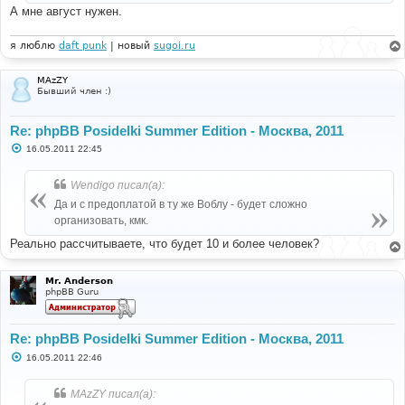
А мне август нужен.
я люблю
daft punk
| новый
sugoi.ru
MAzZY
Бывший член :)
Re: phpBB Posidelki Summer Edition - Москва, 2011
С
16.05.2011 22:45
о
о
б
Wendigo писал(а):
щ
е
Да и с предоплатой в ту же Воблу - будет сложно
н
организовать, кмк.
и
е
Реально рассчитываете, что будет 10 и более человек?
Mr. Anderson
phpBB Guru
Re: phpBB Posidelki Summer Edition - Москва, 2011
С
16.05.2011 22:46
о
о
б
MAzZY писал(а):
щ