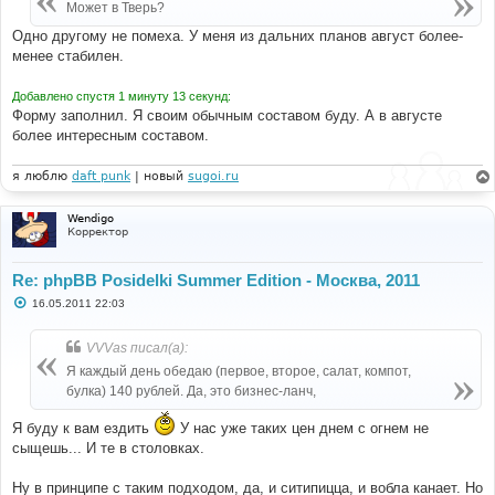
Может в Тверь?
Одно другому не помеха. У меня из дальних планов август более-
менее стабилен.
Добавлено спустя 1 минуту 13 секунд:
Форму заполнил. Я своим обычным составом буду. А в августе
более интересным составом.
я люблю
daft punk
| новый
sugoi.ru
Wendigo
Корректор
Re: phpBB Posidelki Summer Edition - Москва, 2011
С
16.05.2011 22:03
о
о
б
VVVas писал(а):
щ
е
Я каждый день обедаю (первое, второе, салат, компот,
н
булка) 140 рублей. Да, это бизнес-ланч,
и
е
Я буду к вам ездить
У нас уже таких цен днем с огнем не
сыщешь... И те в столовках.
Ну в принципе с таким подходом, да, и ситипицца, и вобла канает. Но