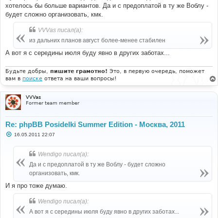
хотелось бы больше вариантов. Да и с предоплатой в ту же Воблу -
будет сложно организовать, кмк.
VVVas писал(а):
из дальних планов август более-менее стабилен
А вот я с середины июля буду явно в других заботах...
Будьте добры,
пишите грамотно!
Это, в первую очередь, поможет
вам в
поиске
ответа на ваши вопросы!
VVVas
Former team member
Re: phpBB Posidelki Summer Edition - Москва, 2011
С
16.05.2011 22:07
о
о
б
Wendigo писал(а):
щ
е
Да и с предоплатой в ту же Воблу - будет сложно
н
организовать, кмк.
и
е
И я про тоже думаю.
Wendigo писал(а):
А вот я с середины июля буду явно в других заботах...