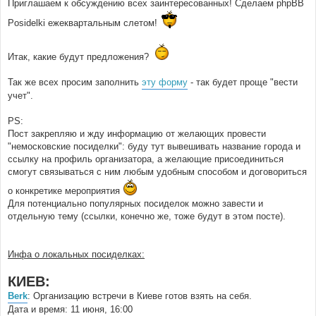
Приглашаем к обсуждению всех заинтересованных! Сделаем phpBB
Posidelki ежеквартальным слетом!
Итак, какие будут предложения?
Так же всех просим заполнить
эту форму
- так будет проще "вести
учет".
PS:
Пост закрепляю и жду информацию от желающих провести
"немосковские посиделки": буду тут вывешивать название города и
ссылку на профиль организатора, а желающие присоединиться
смогут связываться с ним любым удобным способом и договориться
о конкретике мероприятия
Для потенциально популярных посиделок можно завести и
отдельную тему (ссылки, конечно же, тоже будут в этом посте).
Инфа о локальных посиделках:
КИЕВ:
Berk
: Организацию встречи в Киеве готов взять на себя.
Дата и время: 11 июня, 16:00