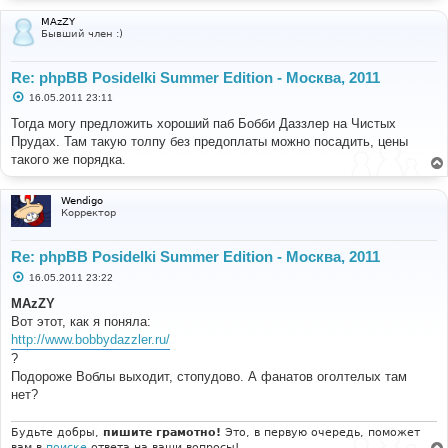
MAzZY
Бывший член :)
Re: phpBB Posidelki Summer Edition - Москва, 2011
С
16.05.2011 23:11
о
о
Тогда могу предложить хороший паб Бобби Даззлер на Чистых
б
Прудах. Там такую толпу без предоплаты можно посадить, цены
щ
е
такого же порядка.
н
и
е
Wendigo
Корректор
Re: phpBB Posidelki Summer Edition - Москва, 2011
С
16.05.2011 23:22
о
о
MAzZY
б
Вот этот, как я поняла:
щ
е
http://www.bobbydazzler.ru/
н
?
и
е
Подороже Воблы выходит, стопудово. А фанатов оголтелых там
нет?
Будьте добры,
пишите грамотно!
Это, в первую очередь, поможет
вам в
поиске
ответа на ваши вопросы!