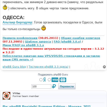
переночевать, как минимум 2 дивано-места (замечу, что раздельных
) обеспечить могу. В общих чертах такое предложение.
ОДЕССА:
Альтаир Бергадлер
: Готов организовать посиделки в Одессе, были
бы только со-посидельцы
Правила конференции
(30.05.2011)
|
Общие ошибки новичков
(07.11.2005)
|
Шаблон запроса
|
FAQ (phpBB 3.0.x)
/
Мини [FAQ] по phpBB 3.1.x
Последние и единственно актуальные на сегодня версии - 3.1.12
и 3.2.2!
Небесплатно накачаю ваш VPS/VDS/DS стероидами и заставлю
ваши CMS летать =)
phpBB Guru blog
|
Тестируем phpBB 3.3 здесь!
|
Поддержать phpBB Guru
VVVas
Former team member
Re: phpBB Posidelki Summer Edition - Москва, 2011