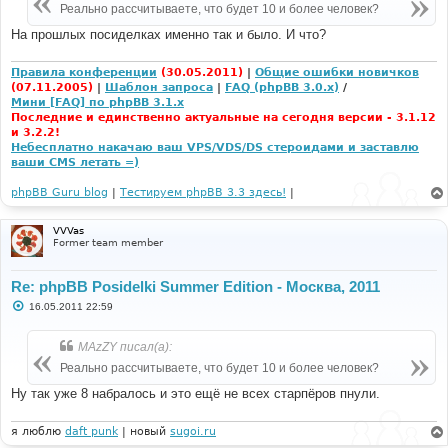
е
Реально рассчитываете, что будет 10 и более человек?
н
и
На прошлых посиделках именно так и было. И что?
е
Правила конференции
(30.05.2011)
|
Общие ошибки новичков
(07.11.2005)
|
Шаблон запроса
|
FAQ (phpBB 3.0.x)
/
Мини [FAQ] по phpBB 3.1.x
Последние и единственно актуальные на сегодня версии - 3.1.12
и 3.2.2!
Небесплатно накачаю ваш VPS/VDS/DS стероидами и заставлю
ваши CMS летать =)
phpBB Guru blog
|
Тестируем phpBB 3.3 здесь!
|
VVVas
Former team member
Re: phpBB Posidelki Summer Edition - Москва, 2011
С
16.05.2011 22:59
о
о
б
MAzZY писал(а):
щ
е
Реально рассчитываете, что будет 10 и более человек?
н
и
Ну так уже 8 набралось и это ещё не всех старпёров пнули.
е
я люблю
daft punk
| новый
sugoi.ru