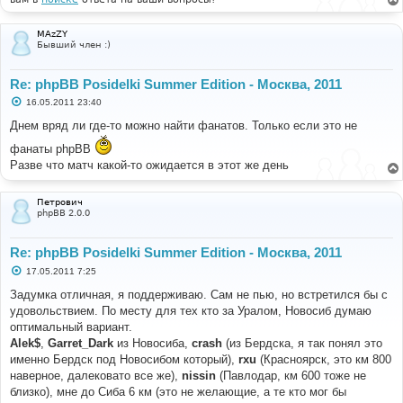
MAzZY
Бывший член :)
Re: phpBB Posidelki Summer Edition - Москва, 2011
С
16.05.2011 23:40
о
о
Днем вряд ли где-то можно найти фанатов. Только если это не
б
щ
фанаты phpBB
е
Разве что матч какой-то ожидается в этот же день
н
и
е
Петрович
phpBB 2.0.0
Re: phpBB Posidelki Summer Edition - Москва, 2011
С
17.05.2011 7:25
о
о
Задумка отличная, я поддерживаю. Сам не пью, но встретился бы с
б
удовольствием. По месту для тех кто за Уралом, Новосиб думаю
щ
е
оптимальный вариант.
н
Alek$
,
Garret_Dark
из Новосиба,
crash
(из Бердска, я так понял это
и
е
именно Бердск под Новосибом который),
rxu
(Красноярск, это км 800
наверное, далековато все же),
nissin
(Павлодар, км 600 тоже не
близко), мне до Сиба 6 км (это не желающие, а те кто мог бы