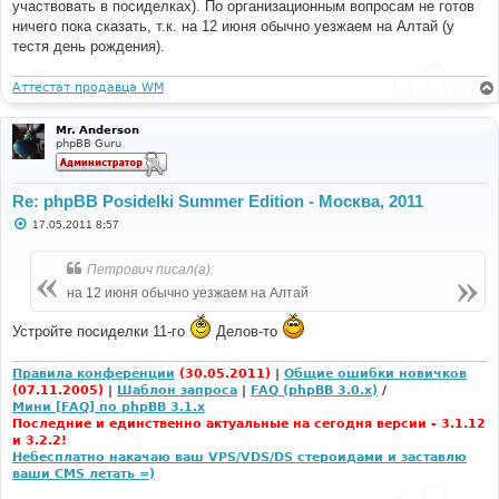
участвовать в посиделках). По организационным вопросам не готов
ничего пока сказать, т.к. на 12 июня обычно уезжаем на Алтай (у
тестя день рождения).
Аттестат продавца WM
Mr. Anderson
phpBB Guru
Re: phpBB Posidelki Summer Edition - Москва, 2011
С
17.05.2011 8:57
о
о
б
Петрович писал(а):
щ
е
на 12 июня обычно уезжаем на Алтай
н
и
е
Устройте посиделки 11-го
Делов-то
Правила конференции
(30.05.2011)
|
Общие ошибки новичков
(07.11.2005)
|
Шаблон запроса
|
FAQ (phpBB 3.0.x)
/
Мини [FAQ] по phpBB 3.1.x
Последние и единственно актуальные на сегодня версии - 3.1.12
и 3.2.2!
Небесплатно накачаю ваш VPS/VDS/DS стероидами и заставлю
ваши CMS летать =)