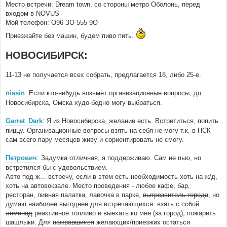
Место встречи: Dream town, со стороны метро Оболонь, перед
входом в NOVUS
Мой телефон: О96 ЗО 555 9О
Приезжайте без машин, будем пиво пить.
НОВОСИБИРСК:
11-13 не получается всех собрать, предлагается 18, либо 25-е.
nissin
: Если кто-нибудь возьмёт организационные вопросы, до
Новосибирска, Омска худо-бедно могу выбраться.
Garret_Dark
: Я из Новосибирска, желание есть. Встретиться, попить
пиццу. Организационные вопросы взять на себя не могу т.к. в НСК
сам всего пару месяцев живу и сориентировать не смогу.
Петрович
: Задумка отличная, я поддерживаю. Сам не пью, но
встретился бы с удовольствием.
Авто под ж... встречу, если в этом есть необходимость хоть на ж/д,
хоть на автовокзале. Место проведения - любое кафе, бар,
ресторан, пивная палатка, лавочка в парке,
вытрезвитель города
, но
думаю наиболее выгоднее для встречающихся: взять с собой
лимонад
реактивное топливо и выехать ко мне (за город), пожарить
шашлыки. Для
нажравшихся
желающих/приезжих остаться