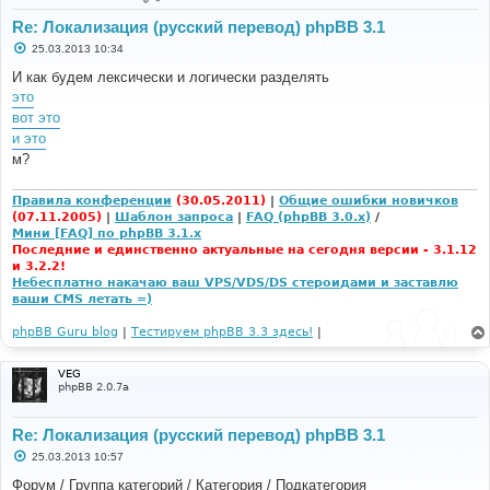
Re: Локализация (русский перевод) phpBB 3.1
С
25.03.2013 10:34
о
о
И как будем лексически и логически разделять
б
это
щ
е
вот это
н
и это
и
е
м?
Правила конференции
(30.05.2011)
|
Общие ошибки новичков
(07.11.2005)
|
Шаблон запроса
|
FAQ (phpBB 3.0.x)
/
Мини [FAQ] по phpBB 3.1.x
Последние и единственно актуальные на сегодня версии - 3.1.12
и 3.2.2!
Небесплатно накачаю ваш VPS/VDS/DS стероидами и заставлю
ваши CMS летать =)
phpBB Guru blog
|
Тестируем phpBB 3.3 здесь!
|
VEG
phpBB 2.0.7a
Re: Локализация (русский перевод) phpBB 3.1
С
25.03.2013 10:57
о
о
Форум / Группа категорий / Категория / Подкатегория