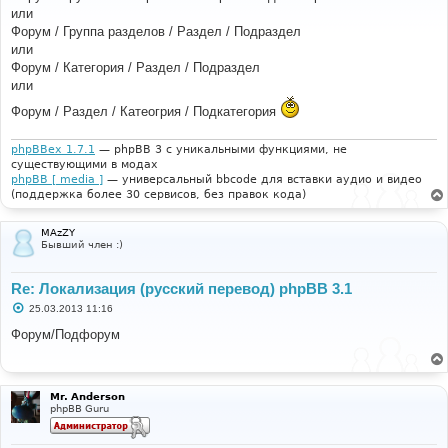
б
или
щ
е
Форум / Группа разделов / Раздел / Подраздел
н
или
и
е
Форум / Категория / Раздел / Подраздел
или
Форум / Раздел / Катеогрия / Подкатегория
phpBBex 1.7.1
— phpBB 3 с уникальными функциями, не
существующими в модах
phpBB [ media ]
— универсальный bbcode для вставки аудио и видео
(поддержка более 30 сервисов, без правок кода)
MAzZY
Бывший член :)
Re: Локализация (русский перевод) phpBB 3.1
С
25.03.2013 11:16
о
о
Форум/Подфорум
б
щ
е
н
и
Mr. Anderson
е
phpBB Guru