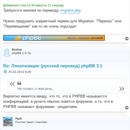
Добавлено спустя 34 минуты 21 секунду:
Требуются мнения по переводу
migrator.php
.
Нужно придумать корректный термин для Migration. "Перенос" или
"Перемещение" как-то не очень подходит.
Booker
phpBB 2.0.7a
Re: Локализация (русский перевод) phpBB 3.1
С
25.03.2013 9:28
о
о
б
щ
Не понял, о чем речь.
е
н
и
Вероятно имеется ввиду, что то, что в PHPBB называется
е
конференцией, в рунете обычно зовётся форумом, а то, что в
PHPBB называют форумами - разделами.
Pazh
Former team member