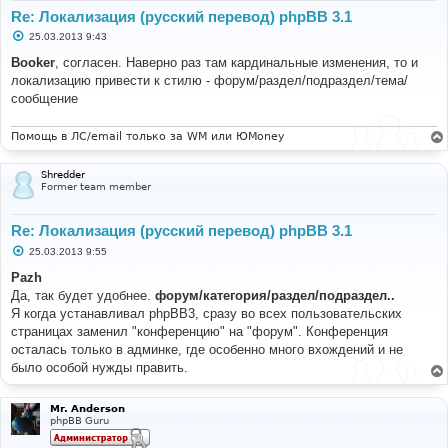
Re: Локализация (русский перевод) phpBB 3.1
С
25.03.2013 9:43
о
о
Booker
, согласен. Наверно раз там кардинальные изменения, то и
б
локализацию привести к стилю - форум/раздел/подраздел/тема/
щ
е
сообщение
н
и
е
Помощь в ЛС/email только за WM или ЮMoney
Shredder
Former team member
Re: Локализация (русский перевод) phpBB 3.1
С
25.03.2013 9:55
о
о
Pazh
б
Да, так будет удобнее.
форум/категория/раздел/подраздел..
щ
е
Я когда устанавливал phpBB3, сразу во всех пользовательских
н
страницах заменил "конференцию" на "форум". Конференция
и
е
осталась только в админке, где особенно много вхождений и не
было особой нужды править.
Mr. Anderson
phpBB Guru