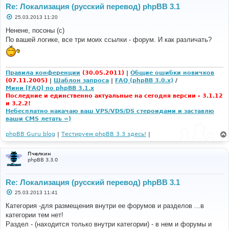
Re: Локализация (русский перевод) phpBB 3.1
С
25.03.2013 11:20
о
о
Ненене, посоны (с)
б
По вашей логике, все три моих ссылки - форум. И как различать?
щ
е
н
и
е
Правила конференции
(30.05.2011)
|
Общие ошибки новичков
(07.11.2005)
|
Шаблон запроса
|
FAQ (phpBB 3.0.x)
/
Мини [FAQ] по phpBB 3.1.x
Последние и единственно актуальные на сегодня версии - 3.1.12
и 3.2.2!
Небесплатно накачаю ваш VPS/VDS/DS стероидами и заставлю
ваши CMS летать =)
phpBB Guru blog
|
Тестируем phpBB 3.3 здесь!
|
Пчелкин
phpBB 3.3.0
Re: Локализация (русский перевод) phpBB 3.1
С
25.03.2013 11:41
о
о
Категория -для размещения внутри ее форумов и разделов ...в
б
категории тем нет!
щ
е
Раздел - (находится только внутри категории) - в нем и форумы и
н