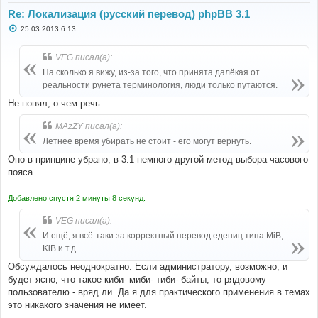
Re: Локализация (русский перевод) phpBB 3.1
С
25.03.2013 6:13
о
о
б
VEG писал(а):
щ
е
На сколько я вижу, из-за того, что принята далёкая от
н
реальности рунета терминология, люди только путаются.
и
е
Не понял, о чем речь.
MAzZY писал(а):
Летнее время убирать не стоит - его могут вернуть.
Оно в принципе убрано, в 3.1 немного другой метод выбора часового
пояса.
Добавлено спустя 2 минуты 8 секунд:
VEG писал(а):
И ещё, я всё-таки за корректный перевод едениц типа MiB,
KiB и т.д.
Обсуждалось неоднократно. Если администратору, возможно, и
будет ясно, что такое киби- миби- тиби- байты, то рядовому
пользователю - вряд ли. Да я для практического применения в темах
это никакого значения не имеет.