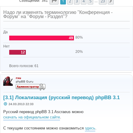
Страница
1
из
23
1
2
3
4
5
23
След.
Сообщений: 341
…
Надо ли изменять терминологию "Конференция -
Форум" на "Форум - Раздел"?
Да
80%
49
Нет
20%
12
Всего голосов:
61
rxu
phpBB Guru
[3.1] Локализация (русский перевод) phpBB 3.1
С
24.03.2013 22:33
о
о
Русский перевод phpBB 3.1 Ascraeus можно
б
скачать на официальном сайте
.
щ
е
н
С текущим состоянием можно ознакомиться
здесь
.
и
е