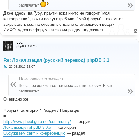
е
различать?
Даже здесь, на Гуру, практически никто не говорит "моя
конференция", почти все употребляют "мой форум". Так смысл
закрывать глаза на очевидные давно сложившиеся вещи?
ИМХО, удобнее форум-категория-раздел-подраздел.
VEG
phpBB 2.0.7a
Re: Локализация (русский перевод) phpBB 3.1
С
25.03.2013 12:07
о
о
б
Mr. Anderson писал(а):
щ
е
По вашей логике, все три моих ссылки - форум. И как
н
различать?
и
е
Очевидно же.
Форум / Категория / Раздел / Подраздел
=
http://www.phpbbguru.net/community/
— форум
Локализация phpBB 3.0.x
— категория
Обсуждаем сайт и конференцию
— раздел