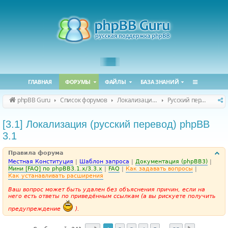
ГЛАВНАЯ
ФОРУМЫ
ФАЙЛЫ
БАЗА ЗНАНИЙ
phpBB Guru
Список форумов
Локализация phpBB
Русский перевод phpBB
[3.1] Локализация (русский перевод) phpBB
3.1
Правила форума
Местная Конституция
|
Шаблон запроса
|
Документация (phpBB3)
|
Мини [FAQ] по phpBB3.1.x/3.3.x
|
FAQ
|
Как задавать вопросы
|
Как устанавливать расширения
Ваш вопрос может быть удален без объяснения причин, если на
него есть ответы по приведённым ссылкам (а вы рискуете получить
предупреждение
).