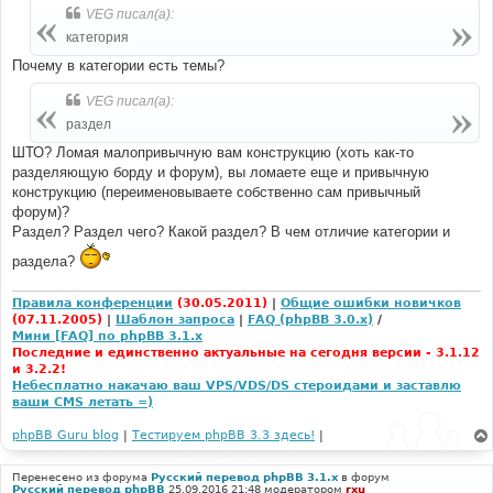
VEG писал(а):
категория
Почему в категории есть темы?
VEG писал(а):
раздел
ШТО? Ломая малопривычную вам конструкцию (хоть как-то
разделяющую борду и форум), вы ломаете еще и привычную
конструкцию (переименовываете собственно сам привычный
форум)?
Раздел? Раздел чего? Какой раздел? В чем отличие категории и
раздела?
Правила конференции
(30.05.2011)
|
Общие ошибки новичков
(07.11.2005)
|
Шаблон запроса
|
FAQ (phpBB 3.0.x)
/
Мини [FAQ] по phpBB 3.1.x
Последние и единственно актуальные на сегодня версии - 3.1.12
и 3.2.2!
Небесплатно накачаю ваш VPS/VDS/DS стероидами и заставлю
ваши CMS летать =)
phpBB Guru blog
|
Тестируем phpBB 3.3 здесь!
|
Перенесено из форума
Русский перевод phpBB 3.1.x
в форум
Русский перевод phpBB
25.09.2016 21:48 модератором
rxu