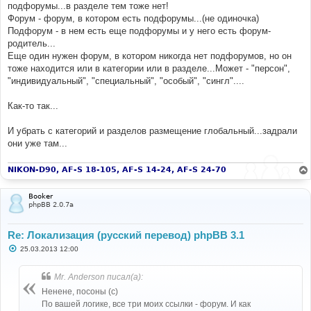
подфорумы...в разделе тем тоже нет!
и
е
Форум - форум, в котором есть подфорумы...(не одиночка)
Подфорум - в нем есть еще подфорумы и у него есть форум-
родитель...
Еще один нужен форум, в котором никогда нет подфорумов, но он
тоже находится или в категории или в разделе...Может - "персон",
"индивидуальный", "специальный", "особый", "сингл"....
Как-то так...
И убрать с категорий и разделов размещение глобальный...задрали
они уже там...
NIKON-D90, AF-S 18-105, AF-S 14-24, AF-S 24-70
Booker
phpBB 2.0.7a
Re: Локализация (русский перевод) phpBB 3.1
С
25.03.2013 12:00
о
о
б
Mr. Anderson писал(а):
щ
е
Ненене, посоны (с)
н
По вашей логике, все три моих ссылки - форум. И как
и