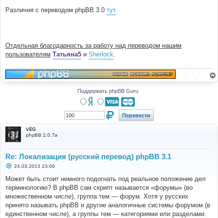
Различия с переводом phpBB 3.0
тут
.
Отдельная благодарность за работу над переводом нашим
пользователям
Татьяна5
и
Sherlock
.
Поддержать phpBB Guru
VEG
phpBB 2.0.7a
Re: Локализация (русский перевод) phpBB 3.1
С
24.03.2013 23:06
о
о
Может быть стоит немного подогнать под реальное положение дел
б
терминологию? В phpBB сам скрипт называется «форумы» (во
щ
е
множественном числе), группа тем — форум. Хотя у русских
н
принято называть phpBB и другие аналогичные системы форумом (в
и
е
единственном числе), а группы тем — категориями или разделами.