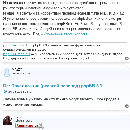
На сколько я вижу, из-за того, что принята далёкая от реальности
рунета терминология, люди только путаются.
И ещё, я всё-таки за корректный перевод едениц типа MiB, KiB и т.д.
Я уже начал опрос среди пользователей phpBBex, как они смотрят
на изменение терминологии в phpBBex. Но было бы лучше, если бы
и phpBB изменился. Людей пока что проголосовало маловато, но
что-то уже есть. Вот, «
Изменение терминологии
».
phpBBex 1.7.1
— phpBB 3 с уникальными функциями, не
существующими в модах
phpBB [ media ]
— универсальный bbcode для вставки аудио и видео
(поддержка более 30 сервисов, без правок кода)
MAzZY
Бывший член :)
Re: Локализация (русский перевод) phpBB 3.1
С
24.03.2013 23:17
о
о
Летнее время убирать не стоит - его могут вернуть. Уже бродят в
б
умах такие разговоры.
щ
е
н
и
rxu
е
phpBB Guru