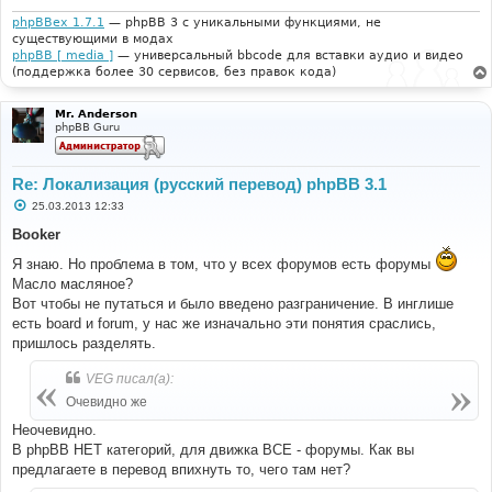
phpBBex 1.7.1
— phpBB 3 с уникальными функциями, не
существующими в модах
phpBB [ media ]
— универсальный bbcode для вставки аудио и видео
(поддержка более 30 сервисов, без правок кода)
Mr. Anderson
phpBB Guru
Re: Локализация (русский перевод) phpBB 3.1
С
25.03.2013 12:33
о
о
Booker
б
щ
Я знаю. Но проблема в том, что у всех форумов есть форумы
е
Масло масляное?
н
и
Вот чтобы не путаться и было введено разграничение. В инглише
е
есть board и forum, у нас же изначально эти понятия сраслись,
пришлось разделять.
VEG писал(а):
Очевидно же
Неочевидно.
В phpBB НЕТ категорий, для движка ВСЕ - форумы. Как вы
предлагаете в перевод впихнуть то, чего там нет?