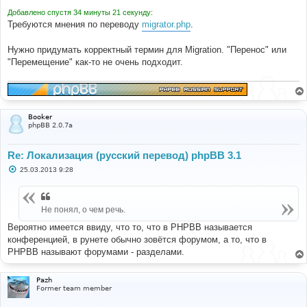
Добавлено спустя 34 минуты 21 секунду:
Требуются мнения по переводу
migrator.php
.
Нужно придумать корректный термин для Migration. "Перенос" или
"Перемещение" как-то не очень подходит.
Booker
phpBB 2.0.7a
Re: Локализация (русский перевод) phpBB 3.1
С
25.03.2013 9:28
о
о
б
щ
Не понял, о чем речь.
е
н
и
Вероятно имеется ввиду, что то, что в PHPBB называется
е
конференцией, в рунете обычно зовётся форумом, а то, что в
PHPBB называют форумами - разделами.
Pazh
Former team member