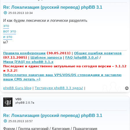
Re: Локализация (русский перевод) phpBB 3.1
С
25.03.2013 10:34
о
о
И как будем лексически и логически разделять
б
это
щ
е
вот это
н
и это
и
е
м?
Правила конференции
(30.05.2011)
|
Общие ошибки новичков
(07.11.2005)
|
Шаблон запроса
|
FAQ (phpBB 3.0.x)
/
Мини [FAQ] по phpBB 3.1.x
Последние и единственно актуальные на сегодня версии - 3.1.12
и 3.2.2!
Небесплатно накачаю ваш VPS/VDS/DS стероидами и заставлю
ваши CMS летать =)
phpBB Guru blog
|
Тестируем phpBB 3.3 здесь!
|
VEG
phpBB 2.0.7a
Re: Локализация (русский перевод) phpBB 3.1
С
25.03.2013 10:57
о
о
Форум / Группа категорий / Категория / Подкатегория