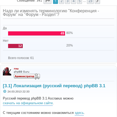
Страница
1
из
23
1
2
3
4
5
23
След.
Сообщений: 341
…
Надо ли изменять терминологию "Конференция -
Форум" на "Форум - Раздел"?
Да
80%
49
Нет
20%
12
Всего голосов:
61
rxu
phpBB Guru
[3.1] Локализация (русский перевод) phpBB 3.1
С
24.03.2013 22:33
о
о
Русский перевод phpBB 3.1 Ascraeus можно
б
скачать на официальном сайте
.
щ
е
н
С текущим состоянием можно ознакомиться
здесь
.
и
е