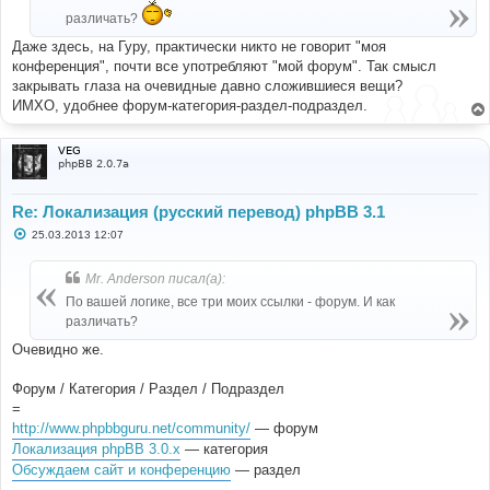
е
различать?
Даже здесь, на Гуру, практически никто не говорит "моя
конференция", почти все употребляют "мой форум". Так смысл
закрывать глаза на очевидные давно сложившиеся вещи?
ИМХО, удобнее форум-категория-раздел-подраздел.
VEG
phpBB 2.0.7a
Re: Локализация (русский перевод) phpBB 3.1
С
25.03.2013 12:07
о
о
б
Mr. Anderson писал(а):
щ
е
По вашей логике, все три моих ссылки - форум. И как
н
различать?
и
е
Очевидно же.
Форум / Категория / Раздел / Подраздел
=
http://www.phpbbguru.net/community/
— форум
Локализация phpBB 3.0.x
— категория
Обсуждаем сайт и конференцию
— раздел