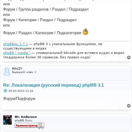
б
или
щ
е
Форум / Группа разделов / Раздел / Подраздел
н
или
и
е
Форум / Категория / Раздел / Подраздел
или
Форум / Раздел / Катеогрия / Подкатегория
phpBBex 1.7.1
— phpBB 3 с уникальными функциями, не
существующими в модах
phpBB [ media ]
— универсальный bbcode для вставки аудио и видео
(поддержка более 30 сервисов, без правок кода)
MAzZY
Бывший член :)
Re: Локализация (русский перевод) phpBB 3.1
С
25.03.2013 11:16
о
о
Форум/Подфорум
б
щ
е
н
и
Mr. Anderson
е
phpBB Guru