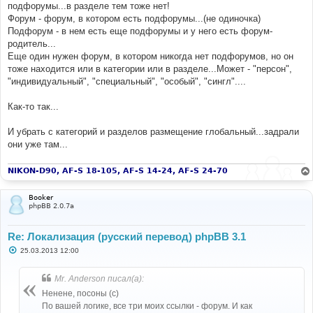
подфорумы...в разделе тем тоже нет!
и
е
Форум - форум, в котором есть подфорумы...(не одиночка)
Подфорум - в нем есть еще подфорумы и у него есть форум-
родитель...
Еще один нужен форум, в котором никогда нет подфорумов, но он
тоже находится или в категории или в разделе...Может - "персон",
"индивидуальный", "специальный", "особый", "сингл"....
Как-то так...
И убрать с категорий и разделов размещение глобальный...задрали
они уже там...
NIKON-D90, AF-S 18-105, AF-S 14-24, AF-S 24-70
Booker
phpBB 2.0.7a
Re: Локализация (русский перевод) phpBB 3.1
С
25.03.2013 12:00
о
о
б
Mr. Anderson писал(а):
щ
е
Ненене, посоны (с)
н
По вашей логике, все три моих ссылки - форум. И как
и