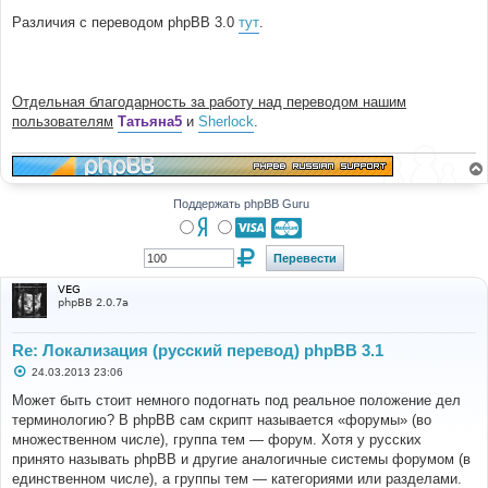
Различия с переводом phpBB 3.0
тут
.
Отдельная благодарность за работу над переводом нашим
пользователям
Татьяна5
и
Sherlock
.
Поддержать phpBB Guru
VEG
phpBB 2.0.7a
Re: Локализация (русский перевод) phpBB 3.1
С
24.03.2013 23:06
о
о
Может быть стоит немного подогнать под реальное положение дел
б
терминологию? В phpBB сам скрипт называется «форумы» (во
щ
е
множественном числе), группа тем — форум. Хотя у русских
н
принято называть phpBB и другие аналогичные системы форумом (в
и
е
единственном числе), а группы тем — категориями или разделами.