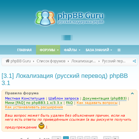
ГЛАВНАЯ
ФОРУМЫ
ФАЙЛЫ
БАЗА ЗНАНИЙ
phpBB Guru
Список форумов
Локализация phpBB
Русский перевод phpBB
[3.1] Локализация (русский перевод) phpBB
3.1
Правила форума
Местная Конституция
|
Шаблон запроса
|
Документация (phpBB3)
|
Мини [FAQ] по phpBB3.1.x/3.3.x
|
FAQ
|
Как задавать вопросы
|
Как устанавливать расширения
Ваш вопрос может быть удален без объяснения причин, если на
него есть ответы по приведённым ссылкам (а вы рискуете получить
предупреждение
).