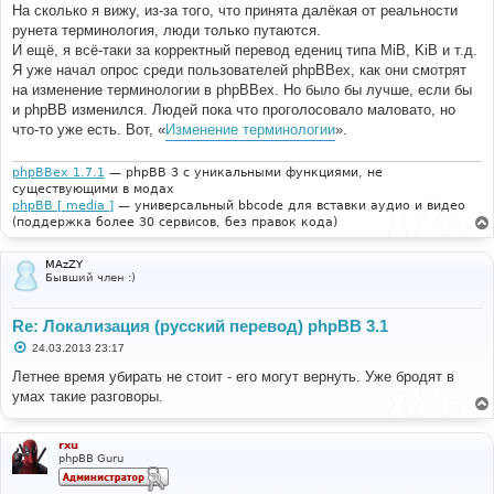
На сколько я вижу, из-за того, что принята далёкая от реальности
рунета терминология, люди только путаются.
И ещё, я всё-таки за корректный перевод едениц типа MiB, KiB и т.д.
Я уже начал опрос среди пользователей phpBBex, как они смотрят
на изменение терминологии в phpBBex. Но было бы лучше, если бы
и phpBB изменился. Людей пока что проголосовало маловато, но
что-то уже есть. Вот, «
Изменение терминологии
».
phpBBex 1.7.1
— phpBB 3 с уникальными функциями, не
существующими в модах
phpBB [ media ]
— универсальный bbcode для вставки аудио и видео
(поддержка более 30 сервисов, без правок кода)
MAzZY
Бывший член :)
Re: Локализация (русский перевод) phpBB 3.1
С
24.03.2013 23:17
о
о
Летнее время убирать не стоит - его могут вернуть. Уже бродят в
б
умах такие разговоры.
щ
е
н
и
rxu
е
phpBB Guru