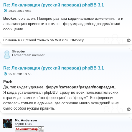
Re: Локализация (русский перевод) phpBB 3.1
С
25.03.2013 9:43
о
о
Booker
, согласен. Наверно раз там кардинальные изменения, то и
б
локализацию привести к стилю - форум/раздел/подраздел/тема/
щ
е
сообщение
н
и
е
Помощь в ЛС/email только за WM или ЮMoney
Shredder
Former team member
Re: Локализация (русский перевод) phpBB 3.1
С
25.03.2013 9:55
о
о
Pazh
б
Да, так будет удобнее.
форум/категория/раздел/подраздел..
щ
е
Я когда устанавливал phpBB3, сразу во всех пользовательских
н
страницах заменил "конференцию" на "форум". Конференция
и
е
осталась только в админке, где особенно много вхождений и не
было особой нужды править.
Mr. Anderson
phpBB Guru