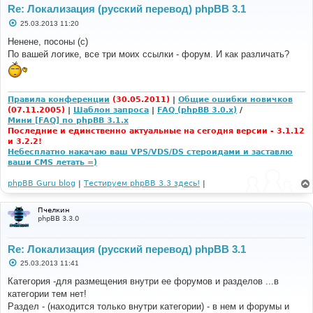
Re: Локализация (русский перевод) phpBB 3.1
С
25.03.2013 11:20
о
о
Ненене, посоны (с)
б
По вашей логике, все три моих ссылки - форум. И как различать?
щ
е
н
и
е
Правила конференции
(30.05.2011)
|
Общие ошибки новичков
(07.11.2005)
|
Шаблон запроса
|
FAQ (phpBB 3.0.x)
/
Мини [FAQ] по phpBB 3.1.x
Последние и единственно актуальные на сегодня версии - 3.1.12
и 3.2.2!
Небесплатно накачаю ваш VPS/VDS/DS стероидами и заставлю
ваши CMS летать =)
phpBB Guru blog
|
Тестируем phpBB 3.3 здесь!
|
Пчелкин
phpBB 3.3.0
Re: Локализация (русский перевод) phpBB 3.1
С
25.03.2013 11:41
о
о
Категория -для размещения внутри ее форумов и разделов ...в
б
категории тем нет!
щ
е
Раздел - (находится только внутри категории) - в нем и форумы и
н