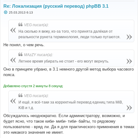
Re: Локализация (русский перевод) phpBB 3.1
С
25.03.2013 6:13
о
о
б
VEG писал(а):
щ
е
На сколько я вижу, из-за того, что принята далёкая от
н
реальности рунета терминология, люди только путаются.
и
е
Не понял, о чем речь.
MAzZY писал(а):
Летнее время убирать не стоит - его могут вернуть.
Оно в принципе убрано, в 3.1 немного другой метод выбора часового
пояса.
Добавлено спустя 2 минуты 8 секунд:
VEG писал(а):
И ещё, я всё-таки за корректный перевод едениц типа MiB,
KiB и т.д.
Обсуждалось неоднократно. Если администратору, возможно, и
будет ясно, что такое киби- миби- тиби- байты, то рядовому
пользователю - вряд ли. Да я для практического применения в темах
это никакого значения не имеет.