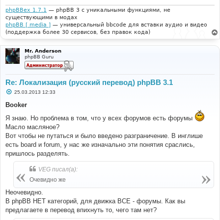
phpBBex 1.7.1
— phpBB 3 с уникальными функциями, не
существующими в модах
phpBB [ media ]
— универсальный bbcode для вставки аудио и видео
(поддержка более 30 сервисов, без правок кода)
Mr. Anderson
phpBB Guru
Re: Локализация (русский перевод) phpBB 3.1
С
25.03.2013 12:33
о
о
Booker
б
щ
Я знаю. Но проблема в том, что у всех форумов есть форумы
е
Масло масляное?
н
и
Вот чтобы не путаться и было введено разграничение. В инглише
е
есть board и forum, у нас же изначально эти понятия сраслись,
пришлось разделять.
VEG писал(а):
Очевидно же
Неочевидно.
В phpBB НЕТ категорий, для движка ВСЕ - форумы. Как вы
предлагаете в перевод впихнуть то, чего там нет?