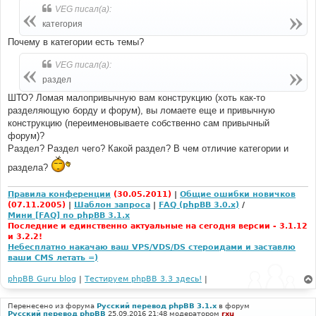
VEG писал(а):
категория
Почему в категории есть темы?
VEG писал(а):
раздел
ШТО? Ломая малопривычную вам конструкцию (хоть как-то
разделяющую борду и форум), вы ломаете еще и привычную
конструкцию (переименовываете собственно сам привычный
форум)?
Раздел? Раздел чего? Какой раздел? В чем отличие категории и
раздела?
Правила конференции
(30.05.2011)
|
Общие ошибки новичков
(07.11.2005)
|
Шаблон запроса
|
FAQ (phpBB 3.0.x)
/
Мини [FAQ] по phpBB 3.1.x
Последние и единственно актуальные на сегодня версии - 3.1.12
и 3.2.2!
Небесплатно накачаю ваш VPS/VDS/DS стероидами и заставлю
ваши CMS летать =)
phpBB Guru blog
|
Тестируем phpBB 3.3 здесь!
|
Перенесено из форума
Русский перевод phpBB 3.1.x
в форум
Русский перевод phpBB
25.09.2016 21:48 модератором
rxu