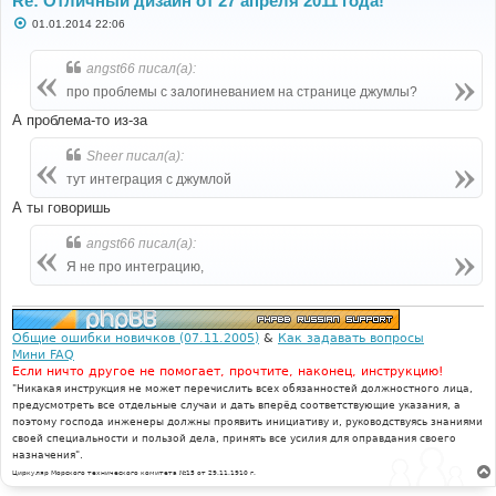
Re: Отличный дизайн от 27 апреля 2011 года!
С
01.01.2014 22:06
о
о
б
angst66 писал(а):
щ
е
про проблемы с залогиневанием на странице джумлы?
н
и
А проблема-то из-за
е
Sheer писал(а):
тут интеграция с джумлой
А ты говоришь
angst66 писал(а):
Я не про интеграцию,
Общие ошибки новичков (07.11.2005)
&
Как задавать вопросы
Мини FAQ
Если ничто другое не помогает, прочтите, наконец, инструкцию!
"Никакая инструкция не может перечислить всех обязанностей должностного лица,
предусмотреть все отдельные случаи и дать вперёд соответствующие указания, а
поэтому господа инженеры должны проявить инициативу и, руководствуясь знаниями
своей специальности и пользой дела, принять все усилия для оправдания своего
назначения".
Циркуляр Морского технического комитета №15 от 29.11.1910 г.