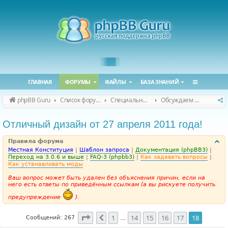
ГЛАВНАЯ
ФОРУМЫ
ФАЙЛЫ
БАЗА ЗНАНИЙ
phpBB Guru
Список форумов
Специальные форумы
Обсуждаем сайт и конференцию
Отличный дизайн от 27 апреля 2011 года!
Правила форума
Местная Конституция
|
Шаблон запроса
|
Документация (phpBB3)
|
Переход на 3.0.6 и выше
|
FAQ-3 (phpbb3)
|
Как задавать вопросы
|
Как устанавливать моды
Ваш вопрос может быть удален без объяснения причин, если на
него есть ответы по приведённым ссылкам (а вы рискуете получить
предупреждение
).
Страница
18
из
18
1
14
15
16
17
18
Пред.
Сообщений: 267
…