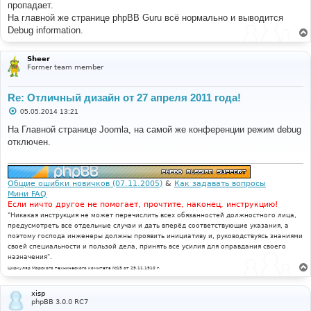
пропадает.
На главной же странице phpBB Guru всё нормально и выводится
Debug information.
Sheer
Former team member
Re: Отличный дизайн от 27 апреля 2011 года!
С
05.05.2014 13:21
о
о
На Главной странице Joomla, на самой же конференции режим debug
б
отключен.
щ
е
н
и
е
Общие ошибки новичков (07.11.2005)
&
Как задавать вопросы
Мини FAQ
Если ничто другое не помогает, прочтите, наконец, инструкцию!
"Никакая инструкция не может перечислить всех обязанностей должностного лица,
предусмотреть все отдельные случаи и дать вперёд соответствующие указания, а
поэтому господа инженеры должны проявить инициативу и, руководствуясь знаниями
своей специальности и пользой дела, принять все усилия для оправдания своего
назначения".
Циркуляр Морского технического комитета №15 от 29.11.1910 г.
xisp
phpBB 3.0.0 RC7