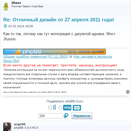
Sheer
Former team member
Re: Отличный дизайн от 27 апреля 2011 года!
С
01.01.2014 18:56
о
о
Как-то так, потому как тут интеграция с джумлой аднака. Мост
б
Jfusion.
щ
е
н
и
е
Общие ошибки новичков (07.11.2005)
&
Как задавать вопросы
Мини FAQ
Если ничто другое не помогает, прочтите, наконец, инструкцию!
"Никакая инструкция не может перечислить всех обязанностей должностного лица,
предусмотреть все отдельные случаи и дать вперёд соответствующие указания, а
поэтому господа инженеры должны проявить инициативу и, руководствуясь знаниями
своей специальности и пользой дела, принять все усилия для оправдания своего
назначения".
Циркуляр Морского технического комитета №15 от 29.11.1910 г.
Поддержать phpBB Guru
angst66
phpBB 3.0.0 RC3