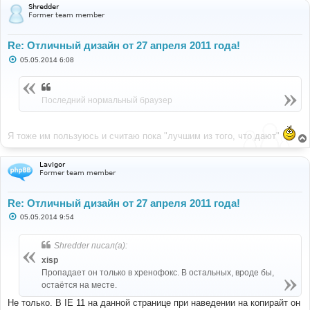
Shredder
Former team member
Re: Отличный дизайн от 27 апреля 2011 года!
С
05.05.2014 6:08
о
о
б
щ
Последний нормальный браузер
е
н
и
е
Я тоже им пользуюсь и считаю пока "лучшим из того, что дают"
LavIgor
Former team member
Re: Отличный дизайн от 27 апреля 2011 года!
С
05.05.2014 9:54
о
о
б
Shredder писал(а):
щ
е
xisp
н
Пропадает он только в хренофокс. В остальных, вроде бы,
и
е
остаётся на месте.
Не только. В IE 11 на данной странице при наведении на копирайт он