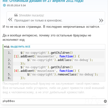
Re: Отличный дизайн от 27 апреля 2011 года!
С
05.05.2014 5:34
о
о
б
Shredder писал(а):
щ
е
Пропадает он только в хренофокс.
н
и
И то не на всех страницах. В последних непрочитанных остаётся.
е
Да и вообще интересно, почему это остальные браузеры не
исполняют код
КОД:
ВЫДЕЛИТЬ ВСЁ
	$
(
'nx-copyright'
).
getChildren
()
[
1
].
addEvent
(
'mouseenter'
,
function
()
{
		$
(
'nx-copyright'
).
addClass
(
'nx-debug'
);
});
	$
(
'nx-copyright'
).
getChildren
()
[
0
].
addEvent
(
'mouseleave'
,
function
()
{
		$
(
'nx-copyright'
).
removeClass
(
'nx-debug'
);
});
Последний нормальный браузер не заслуживает такой приставки.
Все остальные либо устарели, либо не дают привести свой внешний
вид к человеческому, а не этот дебильный хромостайл.
phpBBex