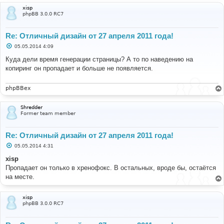
xisp
phpBB 3.0.0 RC7
Re: Отличный дизайн от 27 апреля 2011 года!
С
05.05.2014 4:09
о
о
Куда дели время генерации страницы? А то по наведению на
б
копиринг он пропадает и больше не появляется.
щ
е
н
и
phpBBex
е
Shredder
Former team member
Re: Отличный дизайн от 27 апреля 2011 года!
С
05.05.2014 4:31
о
о
xisp
б
Пропадает он только в хренофокс. В остальных, вроде бы, остаётся
щ
е
на месте.
н
и
е
xisp
phpBB 3.0.0 RC7