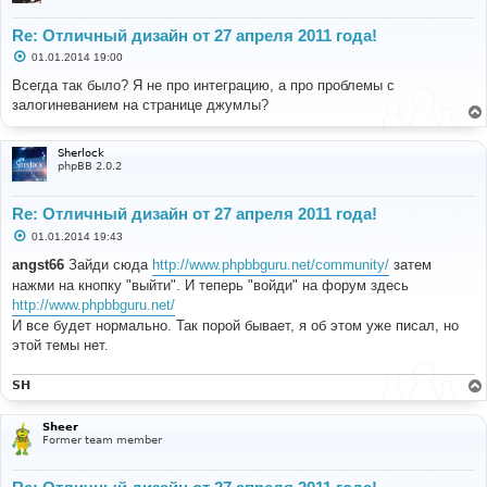
Re: Отличный дизайн от 27 апреля 2011 года!
С
01.01.2014 19:00
о
о
Всегда так было? Я не про интеграцию, а про проблемы с
б
залогиневанием на странице джумлы?
щ
е
н
и
Sherlock
е
phpBB 2.0.2
Re: Отличный дизайн от 27 апреля 2011 года!
С
01.01.2014 19:43
о
о
angst66
Зайди сюда
http://www.phpbbguru.net/community/
затем
б
нажми на кнопку "выйти". И теперь "войди" на форум здесь
щ
е
http://www.phpbbguru.net/
н
И все будет нормально. Так порой бывает, я об этом уже писал, но
и
е
этой темы нет.
SH
Sheer
Former team member