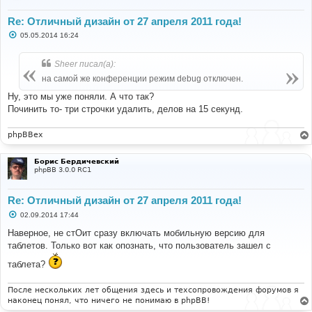
Re: Отличный дизайн от 27 апреля 2011 года!
С
05.05.2014 16:24
о
о
б
Sheer писал(а):
щ
е
на самой же конференции режим debug отключен.
н
и
Ну, это мы уже поняли. А что так?
е
Починить то- три строчки удалить, делов на 15 секунд.
phpBBex
Борис Бердичевский
phpBB 3.0.0 RC1
Re: Отличный дизайн от 27 апреля 2011 года!
С
02.09.2014 17:44
о
о
Наверное, не стОит сразу включать мобильную версию для
б
таблетов. Только вот как опознать, что пользователь зашел с
щ
е
таблета?
н
и
е
После нескольких лет общения здесь и техсопровождения форумов я
наконец понял, что ничего не понимаю в phpBB!