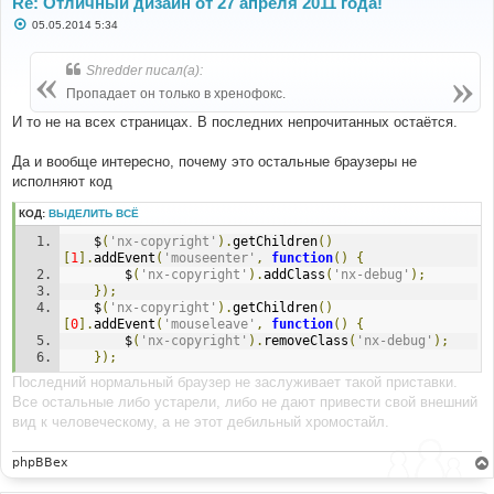
Re: Отличный дизайн от 27 апреля 2011 года!
С
05.05.2014 5:34
о
о
б
Shredder писал(а):
щ
е
Пропадает он только в хренофокс.
н
и
И то не на всех страницах. В последних непрочитанных остаётся.
е
Да и вообще интересно, почему это остальные браузеры не
исполняют код
КОД:
ВЫДЕЛИТЬ ВСЁ
	$
(
'nx-copyright'
).
getChildren
()
[
1
].
addEvent
(
'mouseenter'
,
function
()
{
		$
(
'nx-copyright'
).
addClass
(
'nx-debug'
);
});
	$
(
'nx-copyright'
).
getChildren
()
[
0
].
addEvent
(
'mouseleave'
,
function
()
{
		$
(
'nx-copyright'
).
removeClass
(
'nx-debug'
);
});
Последний нормальный браузер не заслуживает такой приставки.
Все остальные либо устарели, либо не дают привести свой внешний
вид к человеческому, а не этот дебильный хромостайл.
phpBBex