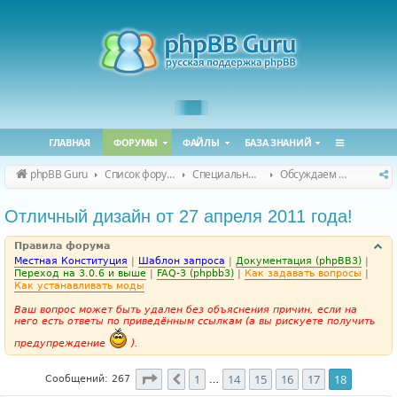
ГЛАВНАЯ
ФОРУМЫ
ФАЙЛЫ
БАЗА ЗНАНИЙ
phpBB Guru
Список форумов
Специальные форумы
Обсуждаем сайт и конференцию
Отличный дизайн от 27 апреля 2011 года!
Правила форума
Местная Конституция
|
Шаблон запроса
|
Документация (phpBB3)
|
Переход на 3.0.6 и выше
|
FAQ-3 (phpbb3)
|
Как задавать вопросы
|
Как устанавливать моды
Ваш вопрос может быть удален без объяснения причин, если на
него есть ответы по приведённым ссылкам (а вы рискуете получить
предупреждение
).
Страница
18
из
18
1
14
15
16
17
18
Пред.
Сообщений: 267
…