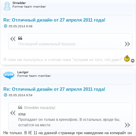
Shredder
Former team member
Re: Отличный дизайн от 27 апреля 2011 года!
С
05.05.2014 6:08
о
о
б
щ
Последний нормальный браузер
е
н
и
е
Я тоже им пользуюсь и считаю пока "лучшим из того, что дают"
LavIgor
Former team member
Re: Отличный дизайн от 27 апреля 2011 года!
С
05.05.2014 9:54
о
о
б
Shredder писал(а):
щ
е
xisp
н
Пропадает он только в хренофокс. В остальных, вроде бы,
и
е
остаётся на месте.
Не только. В IE 11 на данной странице при наведении на копирайт он