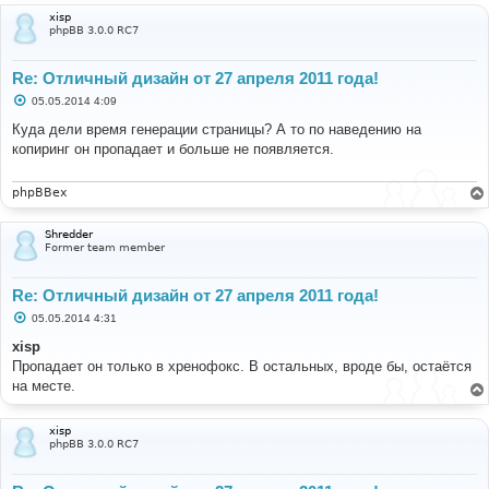
xisp
phpBB 3.0.0 RC7
Re: Отличный дизайн от 27 апреля 2011 года!
С
05.05.2014 4:09
о
о
Куда дели время генерации страницы? А то по наведению на
б
копиринг он пропадает и больше не появляется.
щ
е
н
и
phpBBex
е
Shredder
Former team member
Re: Отличный дизайн от 27 апреля 2011 года!
С
05.05.2014 4:31
о
о
xisp
б
Пропадает он только в хренофокс. В остальных, вроде бы, остаётся
щ
е
на месте.
н
и
е
xisp
phpBB 3.0.0 RC7