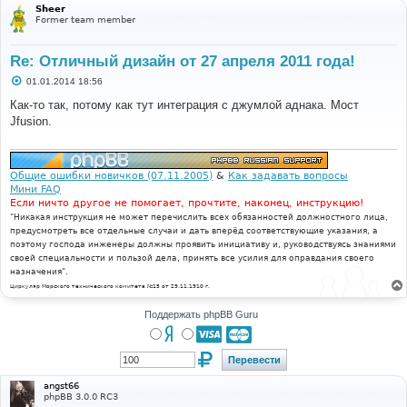
Sheer
Former team member
Re: Отличный дизайн от 27 апреля 2011 года!
С
01.01.2014 18:56
о
о
Как-то так, потому как тут интеграция с джумлой аднака. Мост
б
Jfusion.
щ
е
н
и
е
Общие ошибки новичков (07.11.2005)
&
Как задавать вопросы
Мини FAQ
Если ничто другое не помогает, прочтите, наконец, инструкцию!
"Никакая инструкция не может перечислить всех обязанностей должностного лица,
предусмотреть все отдельные случаи и дать вперёд соответствующие указания, а
поэтому господа инженеры должны проявить инициативу и, руководствуясь знаниями
своей специальности и пользой дела, принять все усилия для оправдания своего
назначения".
Циркуляр Морского технического комитета №15 от 29.11.1910 г.
Поддержать phpBB Guru
angst66
phpBB 3.0.0 RC3