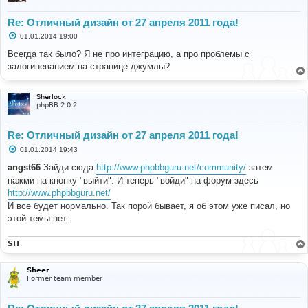
Re: Отличный дизайн от 27 апреля 2011 года!
С
01.01.2014 19:00
о
о
Всегда так было? Я не про интеграцию, а про проблемы с
б
залогиневанием на странице джумлы?
щ
е
н
и
Sherlock
е
phpBB 2.0.2
Re: Отличный дизайн от 27 апреля 2011 года!
С
01.01.2014 19:43
о
о
angst66
Зайди сюда
http://www.phpbbguru.net/community/
затем
б
нажми на кнопку "выйти". И теперь "войди" на форум здесь
щ
е
http://www.phpbbguru.net/
н
И все будет нормально. Так порой бывает, я об этом уже писал, но
и
е
этой темы нет.
SH
Sheer
Former team member