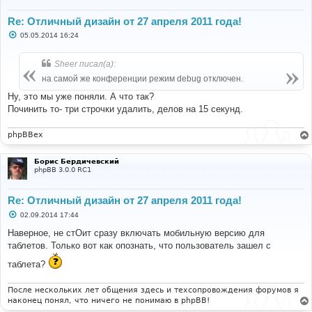
Re: Отличный дизайн от 27 апреля 2011 года!
С
05.05.2014 16:24
о
о
б
Sheer писал(а):
щ
е
на самой же конференции режим debug отключен.
н
и
Ну, это мы уже поняли. А что так?
е
Починить то- три строчки удалить, делов на 15 секунд.
phpBBex
Борис Бердичевский
phpBB 3.0.0 RC1
Re: Отличный дизайн от 27 апреля 2011 года!
С
02.09.2014 17:44
о
о
Наверное, не стОит сразу включать мобильную версию для
б
таблетов. Только вот как опознать, что пользователь зашел с
щ
е
таблета?
н
и
е
После нескольких лет общения здесь и техсопровождения форумов я
наконец понял, что ничего не понимаю в phpBB!