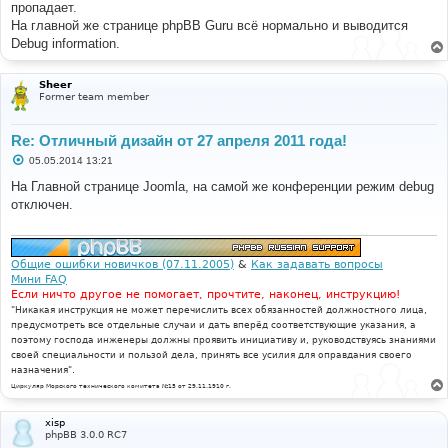
пропадает.
На главной же странице phpBB Guru всё нормально и выводится
Debug information.
Sheer
Former team member
Re: Отличный дизайн от 27 апреля 2011 года!
С
05.05.2014 13:21
о
о
На Главной странице Joomla, на самой же конференции режим debug
б
отключен.
щ
е
н
и
е
Общие ошибки новичков (07.11.2005)
&
Как задавать вопросы
Мини FAQ
Если ничто другое не помогает, прочтите, наконец, инструкцию!
"Никакая инструкция не может перечислить всех обязанностей должностного лица,
предусмотреть все отдельные случаи и дать вперёд соответствующие указания, а
поэтому господа инженеры должны проявить инициативу и, руководствуясь знаниями
своей специальности и пользой дела, принять все усилия для оправдания своего
назначения".
Циркуляр Морского технического комитета №15 от 29.11.1910 г.
xisp
phpBB 3.0.0 RC7