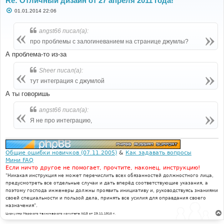
Re: Отличный дизайн от 27 апреля 2011 года!
С
01.01.2014 22:06
о
о
б
angst66 писал(а):
щ
е
про проблемы с залогиневанием на странице джумлы?
н
и
А проблема-то из-за
е
Sheer писал(а):
тут интеграция с джумлой
А ты говоришь
angst66 писал(а):
Я не про интеграцию,
Общие ошибки новичков (07.11.2005)
&
Как задавать вопросы
Мини FAQ
Если ничто другое не помогает, прочтите, наконец, инструкцию!
"Никакая инструкция не может перечислить всех обязанностей должностного лица,
предусмотреть все отдельные случаи и дать вперёд соответствующие указания, а
поэтому господа инженеры должны проявить инициативу и, руководствуясь знаниями
своей специальности и пользой дела, принять все усилия для оправдания своего
назначения".
Циркуляр Морского технического комитета №15 от 29.11.1910 г.