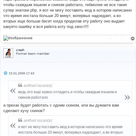
чтобы скаждым языком и скином работало, тебмолее не все такие
супер знатоки php, я вот не могу поставить мод в котором написанно
что время инстала больше 20 минут, вопервых надоедает, а во
вторых еще больше бесит когда проделав ету работу оно выдает
какуето ошибку и вся работа коту под хвост!!!
crash
Former team member
С
15.01.2006 17:43
о
о
б
ax4hart писал(а):
щ
е
ведь это еще нужно отладить и чтобы скаждым языком и
н
скином работало
и
е
а прехак будет работать с одним скином, или вы думаете вам
сделают кучу скинов?
ax4hart писал(а):
я вот не могу поставить мод в котором написанно что время
инстала больше 20 минут, вопервых надоедает, а во вторых