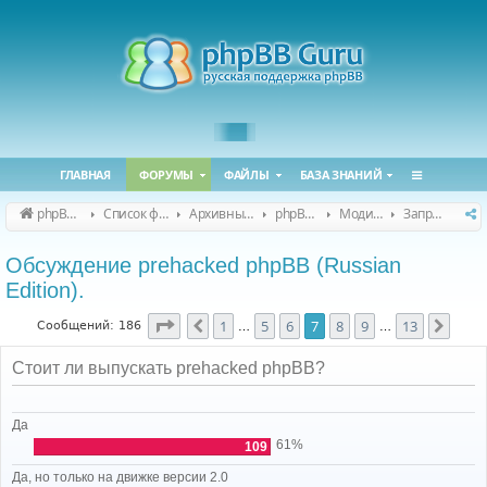
ГЛАВНАЯ
ФОРУМЫ
ФАЙЛЫ
БАЗА ЗНАНИЙ
phpBB Guru
Список форумов
Архивные форумы
phpBB 2.0.x (архив)
Модификация phpBB 2.0.x
Запросы модов для phpBB 2.0.x
Обсуждение prehacked phpBB (Russian
Edition).
Страница
7
из
13
1
5
6
7
8
9
13
Пред.
След
Сообщений: 186
…
…
Стоит ли выпускать prehacked phpBB?
Да
61%
109
Да, но только на движке версии 2.0