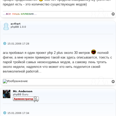
предел есть - это количество существующих модов)
.
.
.
в
с
е
л
и
ш
ь
и
л
л
ю
з
и
я
.
.
.
ax4hart
phpBB 1.0.0
С
15.01.2006 17:28
о
о
ага пробовал я один проект php 2 plus около 30 метров
полной
б
щ
фигни, а мне нужен примерно такой как здесь описывается, тоесть с
е
парой тройкой самых неоюходимых модов, а самому лень тртить
н
и
около недели, надеялся что может кто нить поделится своей
е
великолепной работой...
Mr. Anderson
phpBB Guru
С
15.01.2006 17:34
о