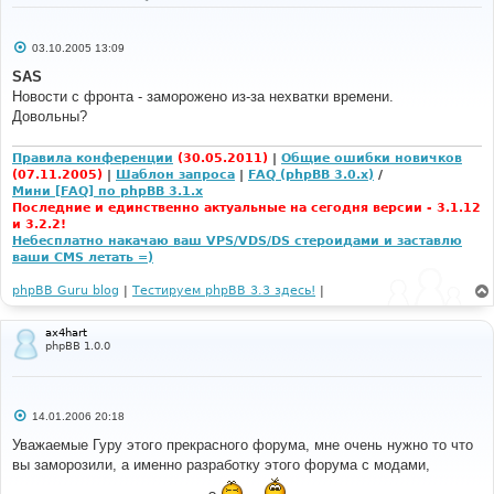
С
03.10.2005 13:09
о
о
SAS
б
Новости с фронта - заморожено из-за нехватки времени.
щ
е
Довольны?
н
и
е
Правила конференции
(30.05.2011)
|
Общие ошибки новичков
(07.11.2005)
|
Шаблон запроса
|
FAQ (phpBB 3.0.x)
/
Мини [FAQ] по phpBB 3.1.x
Последние и единственно актуальные на сегодня версии - 3.1.12
и 3.2.2!
Небесплатно накачаю ваш VPS/VDS/DS стероидами и заставлю
ваши CMS летать =)
phpBB Guru blog
|
Тестируем phpBB 3.3 здесь!
|
ax4hart
phpBB 1.0.0
С
14.01.2006 20:18
о
о
Уважаемые Гуру этого прекрасного форума, мне очень нужно то что
б
вы заморозили, а именно разработку этого форума с модами,
щ
е
н