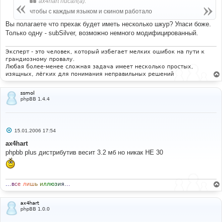
ax4hart писал(а):
е
чтобы с каждым языком и скином работало
Вы полагаете что прехак будет иметь несколько шкур? Упаси боже.
Только одну - subSilver, возможно немного модифицированный.
Эксперт - это человек, который избегает мелких ошибок на пути к
грандиозному провалу.
Любая более-менее сложная задача имеет несколько простых,
изящных, лёгких для понимания неправильных решений
ssmol
phpBB 1.4.4
С
15.01.2006 17:54
о
о
ax4hart
б
phpbb plus дистрибутив весит 3.2 мб но никак НЕ 30
щ
е
н
и
е
.
.
.
в
с
е
л
и
ш
ь
и
л
л
ю
з
и
я
.
.
.
ax4hart
phpBB 1.0.0