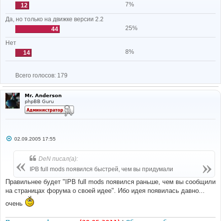
7%
12
Да, но только на движке версии 2.2
25%
44
Нет
8%
14
Всего голосов:
179
Mr. Anderson
phpBB Guru
С
02.09.2005 17:55
о
о
б
DeN писал(а):
щ
е
IPB full mods появился быстрей, чем вы придумали
н
и
Правильнее будет "IPB full mods появился раньше, чем вы сообщили
е
на страницах форума о своей идее". Ибо идея появилась давно...
очень