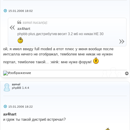
С
15.01.2006 18:02
о
о
б
ssmol писал(а):
щ
е
ax4hart
н
phpbb plus дистрибутив весит 3.2 мб но никак НЕ 30
и
е
ой, я имел ввиду full moded а етот плюс у меня вообще после
интсалла ничего не отображал, темболее мне никак не нужен
портал, темболее такой... :wink: мне нуже форум!
ssmol
phpBB 1.4.4
С
15.01.2006 18:22
о
о
ax4hart
б
и гдеж ты такой дистриб встречал?
щ
е
н