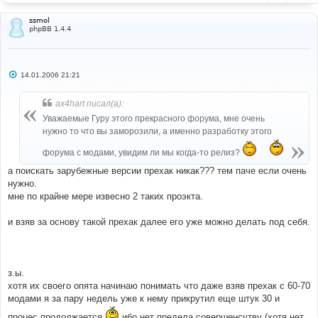
ssmol
phpBB 1.4.4
С
14.01.2006 21:21
о
о
б
ax4hart писал(а):
щ
е
Уважаемые Гуру этого прекрасного форума, мне очень
н
нужно то что вы заморозили, а именно разработку этого
и
е
форума с модами, увидим ли мы когда-то релиз?
а поискать зарубежные версии прехак никак??? тем паче если очень
нужно.
мне по крайне мере извесно 2 таких проэкта.
и взяв за основу такой прехак далее его уже можно делать под себя.
з.ы.
хотя их своего опята начинаю понимать что даже взяв прехак с 60-70
модами я за пару недель уже к нему прикрутил еще штук 30 и
процес продолжается
ибо нет предела совершенсутву (хотя нет