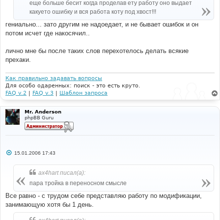
еще больше бесит когда проделав ету работу оно выдает
какуето ошибку и вся работа коту под хвост!!!
гениально... зато другим не надоедает, и не бывает ошибок и он
потом исчет где накосячил..
лично мне бы после таких слов перехотелось делать всякие
прехаки.
Как правильно задавать вопросы
Для особо одаренных: поиск - это есть круто.
FAQ v.2
|
FAQ v.3
|
Шаблон запроса
Mr. Anderson
phpBB Guru
С
15.01.2006 17:43
о
о
б
ax4hart писал(а):
щ
е
пара тройка в переносном смысле
н
и
Все равно - с трудом себе представляю работу по модификации,
е
занимающую хотя бы 1 день.