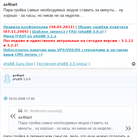
о
ax4hart
б
Пара-тройка самых необходимых модов ставить за минуты... ну
щ
е
хорошо - за часы, но никак не за неделю...
н
и
е
Правила конференции
(30.05.2011)
|
Общие ошибки новичков
(07.11.2005)
|
Шаблон запроса
|
FAQ (phpBB 3.0.x)
/
Мини [FAQ] по phpBB 3.1.x
Последние и единственно актуальные на сегодня версии - 3.1.12
и 3.2.2!
Небесплатно накачаю ваш VPS/VDS/DS стероидами и заставлю
ваши CMS летать =)
phpBB Guru blog
|
Тестируем phpBB 3.3 здесь!
|
ax4hart
phpBB 1.0.0
С
15.01.2006 17:40
о
о
б
Mr. Anderson писал(а):
щ
е
ax4hart
н
Пара-тройка самых необходимых модов ставить за
и
е
минуты... ну хорошо - за часы, но никак не за неделю...
пара тройка в переносном смысле, ведь это еще нужно отладить и