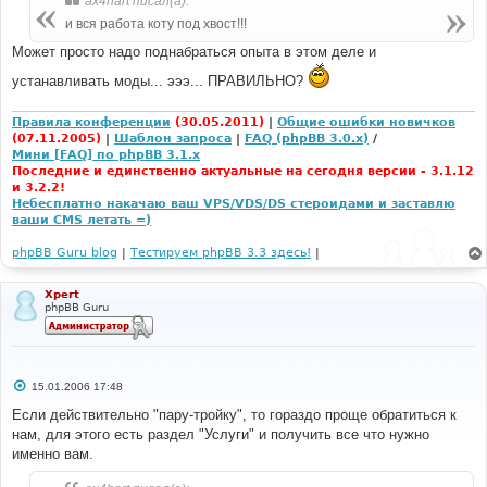
ax4hart писал(а):
и вся работа коту под хвост!!!
Может просто надо поднабраться опыта в этом деле и
устанавливать моды... эээ... ПРАВИЛЬНО?
Правила конференции
(30.05.2011)
|
Общие ошибки новичков
(07.11.2005)
|
Шаблон запроса
|
FAQ (phpBB 3.0.x)
/
Мини [FAQ] по phpBB 3.1.x
Последние и единственно актуальные на сегодня версии - 3.1.12
и 3.2.2!
Небесплатно накачаю ваш VPS/VDS/DS стероидами и заставлю
ваши CMS летать =)
phpBB Guru blog
|
Тестируем phpBB 3.3 здесь!
|
Xpert
phpBB Guru
С
15.01.2006 17:48
о
о
Если действительно "пару-тройку", то гораздо проще обратиться к
б
нам, для этого есть раздел "Услуги" и получить все что нужно
щ
е
именно вам.
н
и