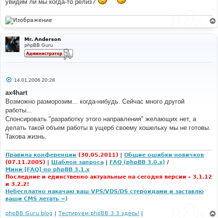
увидим ли мы когда-то релиз?
и
е
Mr. Anderson
phpBB Guru
С
14.01.2006 20:28
о
о
ax4hart
б
Возможно разморозим... когда-нибудь. Сейчас много другой
щ
е
работы...
н
Спонсировать "разработку этого направления" желающих нет, а
и
е
делать такой объем работы в ущерб своему кошельку мы не готовы.
Такова жизнь.
Правила конференции
(30.05.2011)
|
Общие ошибки новичков
(07.11.2005)
|
Шаблон запроса
|
FAQ (phpBB 3.0.x)
/
Мини [FAQ] по phpBB 3.1.x
Последние и единственно актуальные на сегодня версии - 3.1.12
и 3.2.2!
Небесплатно накачаю ваш VPS/VDS/DS стероидами и заставлю
ваши CMS летать =)
phpBB Guru blog
|
Тестируем phpBB 3.3 здесь!
|