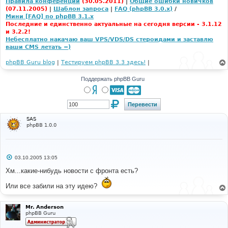
Правила конференции
(30.05.2011)
|
Общие ошибки новичков
(07.11.2005)
|
Шаблон запроса
|
FAQ (phpBB 3.0.x)
/
Мини [FAQ] по phpBB 3.1.x
Последние и единственно актуальные на сегодня версии - 3.1.12
и 3.2.2!
Небесплатно накачаю ваш VPS/VDS/DS стероидами и заставлю
ваши CMS летать =)
phpBB Guru blog
|
Тестируем phpBB 3.3 здесь!
|
Поддержать phpBB Guru
SAS
phpBB 1.0.0
С
03.10.2005 13:05
о
о
Хм...какие-нибудь новости с фронта есть?
б
щ
Или все забили на эту идею?
е
н
и
е
Mr. Anderson
phpBB Guru