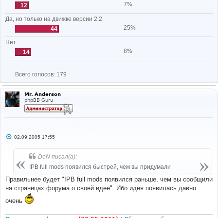
7%
12
Да, но только на движке версии 2.2
25%
44
Нет
8%
14
Всего голосов:
179
Mr. Anderson
phpBB Guru
С
02.09.2005 17:55
о
о
б
DeN писал(а):
щ
е
IPB full mods появился быстрей, чем вы придумали
н
и
Правильнее будет "IPB full mods появился раньше, чем вы сообщили
е
на страницах форума о своей идее". Ибо идея появилась давно...
очень