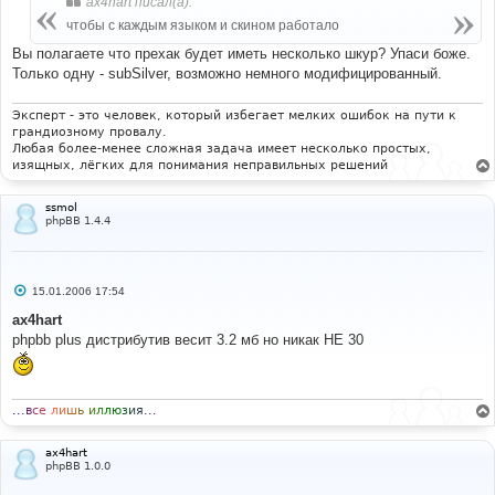
ax4hart писал(а):
е
чтобы с каждым языком и скином работало
Вы полагаете что прехак будет иметь несколько шкур? Упаси боже.
Только одну - subSilver, возможно немного модифицированный.
Эксперт - это человек, который избегает мелких ошибок на пути к
грандиозному провалу.
Любая более-менее сложная задача имеет несколько простых,
изящных, лёгких для понимания неправильных решений
ssmol
phpBB 1.4.4
С
15.01.2006 17:54
о
о
ax4hart
б
phpbb plus дистрибутив весит 3.2 мб но никак НЕ 30
щ
е
н
и
е
.
.
.
в
с
е
л
и
ш
ь
и
л
л
ю
з
и
я
.
.
.
ax4hart
phpBB 1.0.0