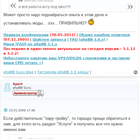
ax4hart писал(а):
и вся работа коту под хвост!!!
Может просто надо поднабраться опыта в этом деле и
устанавливать моды... эээ... ПРАВИЛЬНО?
Правила конференции
(30.05.2011)
|
Общие ошибки новичков
(07.11.2005)
|
Шаблон запроса
|
FAQ (phpBB 3.0.x)
/
Мини [FAQ] по phpBB 3.1.x
Последние и единственно актуальные на сегодня версии - 3.1.12
и 3.2.2!
Небесплатно накачаю ваш VPS/VDS/DS стероидами и заставлю
ваши CMS летать =)
phpBB Guru blog
|
Тестируем phpBB 3.3 здесь!
|
Xpert
phpBB Guru
С
15.01.2006 17:48
о
о
Если действительно "пару-тройку", то гораздо проще обратиться к
б
нам, для этого есть раздел "Услуги" и получить все что нужно
щ
е
именно вам.
н
и