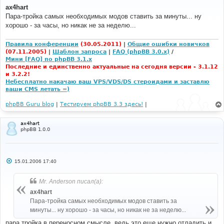
о
ax4hart
б
Пара-тройка самых необходимых модов ставить за минуты... ну
щ
е
хорошо - за часы, но никак не за неделю...
н
и
е
Правила конференции
(30.05.2011)
|
Общие ошибки новичков
(07.11.2005)
|
Шаблон запроса
|
FAQ (phpBB 3.0.x)
/
Мини [FAQ] по phpBB 3.1.x
Последние и единственно актуальные на сегодня версии - 3.1.12
и 3.2.2!
Небесплатно накачаю ваш VPS/VDS/DS стероидами и заставлю
ваши CMS летать =)
phpBB Guru blog
|
Тестируем phpBB 3.3 здесь!
|
ax4hart
phpBB 1.0.0
С
15.01.2006 17:40
о
о
б
Mr. Anderson писал(а):
щ
е
ax4hart
н
Пара-тройка самых необходимых модов ставить за
и
е
минуты... ну хорошо - за часы, но никак не за неделю...
пара тройка в переносном смысле, ведь это еще нужно отладить и