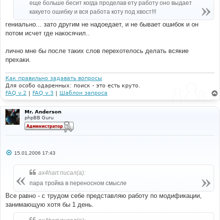
еще больше бесит когда проделав ету работу оно выдает
какуето ошибку и вся работа коту под хвост!!!
гениально... зато другим не надоедает, и не бывает ошибок и он
потом исчет где накосячил..
лично мне бы после таких слов перехотелось делать всякие
прехаки.
Как правильно задавать вопросы
Для особо одаренных: поиск - это есть круто.
FAQ v.2
|
FAQ v.3
|
Шаблон запроса
Mr. Anderson
phpBB Guru
С
15.01.2006 17:43
о
о
б
ax4hart писал(а):
щ
е
пара тройка в переносном смысле
н
и
Все равно - с трудом себе представляю работу по модификации,
е
занимающую хотя бы 1 день.