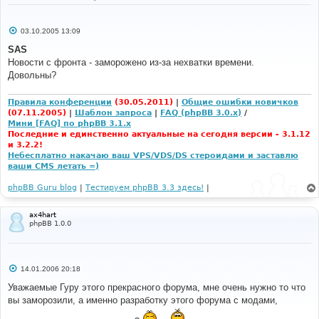
С
03.10.2005 13:09
о
о
SAS
б
Новости с фронта - заморожено из-за нехватки времени.
щ
е
Довольны?
н
и
е
Правила конференции
(30.05.2011)
|
Общие ошибки новичков
(07.11.2005)
|
Шаблон запроса
|
FAQ (phpBB 3.0.x)
/
Мини [FAQ] по phpBB 3.1.x
Последние и единственно актуальные на сегодня версии - 3.1.12
и 3.2.2!
Небесплатно накачаю ваш VPS/VDS/DS стероидами и заставлю
ваши CMS летать =)
phpBB Guru blog
|
Тестируем phpBB 3.3 здесь!
|
ax4hart
phpBB 1.0.0
С
14.01.2006 20:18
о
о
Уважаемые Гуру этого прекрасного форума, мне очень нужно то что
б
вы заморозили, а именно разработку этого форума с модами,
щ
е
н