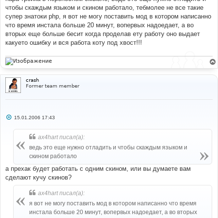
чтобы скаждым языком и скином работало, тебмолее не все такие
супер знатоки php, я вот не могу поставить мод в котором написанно
что время инстала больше 20 минут, вопервых надоедает, а во
вторых еще больше бесит когда проделав ету работу оно выдает
какуето ошибку и вся работа коту под хвост!!!
crash
Former team member
С
15.01.2006 17:43
о
о
б
ax4hart писал(а):
щ
е
ведь это еще нужно отладить и чтобы скаждым языком и
н
скином работало
и
е
а прехак будет работать с одним скином, или вы думаете вам
сделают кучу скинов?
ax4hart писал(а):
я вот не могу поставить мод в котором написанно что время
инстала больше 20 минут, вопервых надоедает, а во вторых