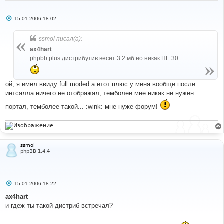
С
15.01.2006 18:02
о
о
б
ssmol писал(а):
щ
е
ax4hart
н
phpbb plus дистрибутив весит 3.2 мб но никак НЕ 30
и
е
ой, я имел ввиду full moded а етот плюс у меня вообще после
интсалла ничего не отображал, темболее мне никак не нужен
портал, темболее такой... :wink: мне нуже форум!
ssmol
phpBB 1.4.4
С
15.01.2006 18:22
о
о
ax4hart
б
и гдеж ты такой дистриб встречал?
щ
е
н