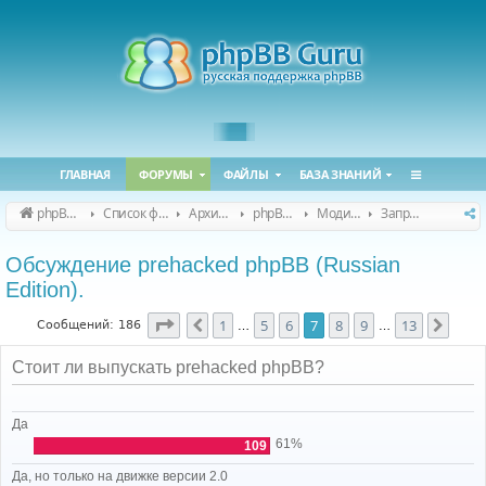
ГЛАВНАЯ
ФОРУМЫ
ФАЙЛЫ
БАЗА ЗНАНИЙ
phpBB Guru
Список форумов
Архивные форумы
phpBB 2.0.x (архив)
Модификация phpBB 2.0.x
Запросы модов для phpBB 2.0.x
Обсуждение prehacked phpBB (Russian
Edition).
Страница
7
из
13
1
5
6
7
8
9
13
Пред.
След
Сообщений: 186
…
…
Стоит ли выпускать prehacked phpBB?
Да
61%
109
Да, но только на движке версии 2.0