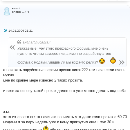
ssmol
phpBB 1.4.4
С
14.01.2006 21:21
о
о
б
ax4hart писал(а):
щ
е
Уважаемые Гуру этого прекрасного форума, мне очень
н
нужно то что вы заморозили, а именно разработку этого
и
е
форума с модами, увидим ли мы когда-то релиз?
а поискать зарубежные версии прехак никак??? тем паче если очень
нужно.
мне по крайне мере извесно 2 таких проэкта.
и взяв за основу такой прехак далее его уже можно делать под себя.
з.ы.
хотя их своего опята начинаю понимать что даже взяв прехак с 60-70
модами я за пару недель уже к нему прикрутил еще штук 30 и
процес продолжается
ибо нет предела совершенсутву (хотя нет