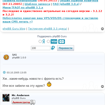
Правила конференции
(30.05.2011)
|
Общие ошибки новичков
(07.11.2005)
|
Шаблон запроса
|
FAQ (phpBB 3.0.x)
/
Мини [FAQ] по phpBB 3.1.x
Последние и единственно актуальные на сегодня версии - 3.1.12
и 3.2.2!
Небесплатно накачаю ваш VPS/VDS/DS стероидами и заставлю
ваши CMS летать =)
phpBB Guru blog
|
Тестируем phpBB 3.3 здесь!
|
Поддержать phpBB Guru
SAS
phpBB 1.0.0
С
03.10.2005 13:05
о
о
Хм...какие-нибудь новости с фронта есть?
б
щ
Или все забили на эту идею?
е
н
и
е
Mr. Anderson
phpBB Guru