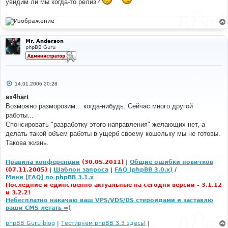
увидим ли мы когда-то релиз?
и
е
Mr. Anderson
phpBB Guru
С
14.01.2006 20:28
о
о
ax4hart
б
Возможно разморозим... когда-нибудь. Сейчас много другой
щ
е
работы...
н
Спонсировать "разработку этого направления" желающих нет, а
и
е
делать такой объем работы в ущерб своему кошельку мы не готовы.
Такова жизнь.
Правила конференции
(30.05.2011)
|
Общие ошибки новичков
(07.11.2005)
|
Шаблон запроса
|
FAQ (phpBB 3.0.x)
/
Мини [FAQ] по phpBB 3.1.x
Последние и единственно актуальные на сегодня версии - 3.1.12
и 3.2.2!
Небесплатно накачаю ваш VPS/VDS/DS стероидами и заставлю
ваши CMS летать =)
phpBB Guru blog
|
Тестируем phpBB 3.3 здесь!
|