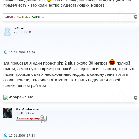
предел есть - это количество существующих модов)
.
.
.
в
с
е
л
и
ш
ь
и
л
л
ю
з
и
я
.
.
.
ax4hart
phpBB 1.0.0
С
15.01.2006 17:28
о
о
ага пробовал я один проект php 2 plus около 30 метров
полной
б
щ
фигни, а мне нужен примерно такой как здесь описывается, тоесть с
е
парой тройкой самых неоюходимых модов, а самому лень тртить
н
и
около недели, надеялся что может кто нить поделится своей
е
великолепной работой...
Mr. Anderson
phpBB Guru
С
15.01.2006 17:34
о