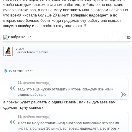
чтобы скаждым языком и скином работало, тебмолее не все такие
супер знатоки php, я вот не могу поставить мод в котором написанно
что время инстала больше 20 минут, вопервых надоедает, а во
вторых еще больше бесит когда проделав ету работу оно выдает
какуето ошибку и вся работа коту под хвост!!!
crash
Former team member
С
15.01.2006 17:43
о
о
б
ax4hart писал(а):
щ
е
ведь это еще нужно отладить и чтобы скаждым языком и
н
скином работало
и
е
а прехак будет работать с одним скином, или вы думаете вам
сделают кучу скинов?
ax4hart писал(а):
я вот не могу поставить мод в котором написанно что время
инстала больше 20 минут, вопервых надоедает, а во вторых