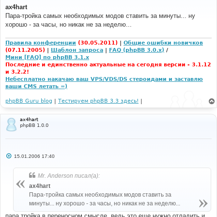
о
ax4hart
б
Пара-тройка самых необходимых модов ставить за минуты... ну
щ
е
хорошо - за часы, но никак не за неделю...
н
и
е
Правила конференции
(30.05.2011)
|
Общие ошибки новичков
(07.11.2005)
|
Шаблон запроса
|
FAQ (phpBB 3.0.x)
/
Мини [FAQ] по phpBB 3.1.x
Последние и единственно актуальные на сегодня версии - 3.1.12
и 3.2.2!
Небесплатно накачаю ваш VPS/VDS/DS стероидами и заставлю
ваши CMS летать =)
phpBB Guru blog
|
Тестируем phpBB 3.3 здесь!
|
ax4hart
phpBB 1.0.0
С
15.01.2006 17:40
о
о
б
Mr. Anderson писал(а):
щ
е
ax4hart
н
Пара-тройка самых необходимых модов ставить за
и
е
минуты... ну хорошо - за часы, но никак не за неделю...
пара тройка в переносном смысле, ведь это еще нужно отладить и