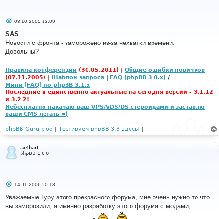
С
03.10.2005 13:09
о
о
SAS
б
Новости с фронта - заморожено из-за нехватки времени.
щ
е
Довольны?
н
и
е
Правила конференции
(30.05.2011)
|
Общие ошибки новичков
(07.11.2005)
|
Шаблон запроса
|
FAQ (phpBB 3.0.x)
/
Мини [FAQ] по phpBB 3.1.x
Последние и единственно актуальные на сегодня версии - 3.1.12
и 3.2.2!
Небесплатно накачаю ваш VPS/VDS/DS стероидами и заставлю
ваши CMS летать =)
phpBB Guru blog
|
Тестируем phpBB 3.3 здесь!
|
ax4hart
phpBB 1.0.0
С
14.01.2006 20:18
о
о
Уважаемые Гуру этого прекрасного форума, мне очень нужно то что
б
вы заморозили, а именно разработку этого форума с модами,
щ
е
н