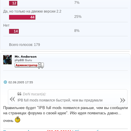
7%
12
Да, но только на движке версии 2.2
25%
44
Нет
8%
14
Всего голосов:
179
Mr. Anderson
phpBB Guru
С
02.09.2005 17:55
о
о
б
DeN писал(а):
щ
е
IPB full mods появился быстрей, чем вы придумали
н
и
Правильнее будет "IPB full mods появился раньше, чем вы сообщили
е
на страницах форума о своей идее". Ибо идея появилась давно...
очень