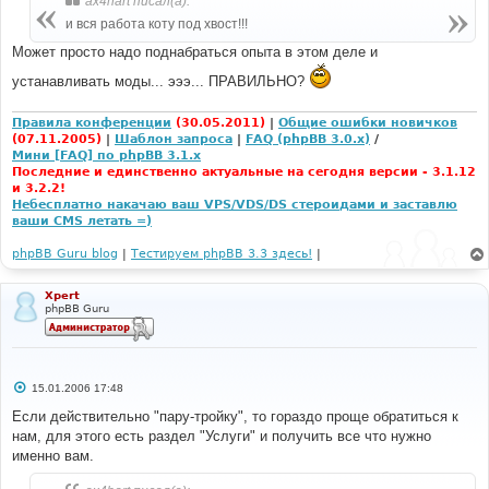
ax4hart писал(а):
и вся работа коту под хвост!!!
Может просто надо поднабраться опыта в этом деле и
устанавливать моды... эээ... ПРАВИЛЬНО?
Правила конференции
(30.05.2011)
|
Общие ошибки новичков
(07.11.2005)
|
Шаблон запроса
|
FAQ (phpBB 3.0.x)
/
Мини [FAQ] по phpBB 3.1.x
Последние и единственно актуальные на сегодня версии - 3.1.12
и 3.2.2!
Небесплатно накачаю ваш VPS/VDS/DS стероидами и заставлю
ваши CMS летать =)
phpBB Guru blog
|
Тестируем phpBB 3.3 здесь!
|
Xpert
phpBB Guru
С
15.01.2006 17:48
о
о
Если действительно "пару-тройку", то гораздо проще обратиться к
б
нам, для этого есть раздел "Услуги" и получить все что нужно
щ
е
именно вам.
н
и