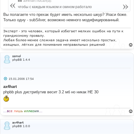
ax4hart писал(а):
е
чтобы с каждым языком и скином работало
Вы полагаете что прехак будет иметь несколько шкур? Упаси боже.
Только одну - subSilver, возможно немного модифицированный.
Эксперт - это человек, который избегает мелких ошибок на пути к
грандиозному провалу.
Любая более-менее сложная задача имеет несколько простых,
изящных, лёгких для понимания неправильных решений
ssmol
phpBB 1.4.4
С
15.01.2006 17:54
о
о
ax4hart
б
phpbb plus дистрибутив весит 3.2 мб но никак НЕ 30
щ
е
н
и
е
.
.
.
в
с
е
л
и
ш
ь
и
л
л
ю
з
и
я
.
.
.
ax4hart
phpBB 1.0.0