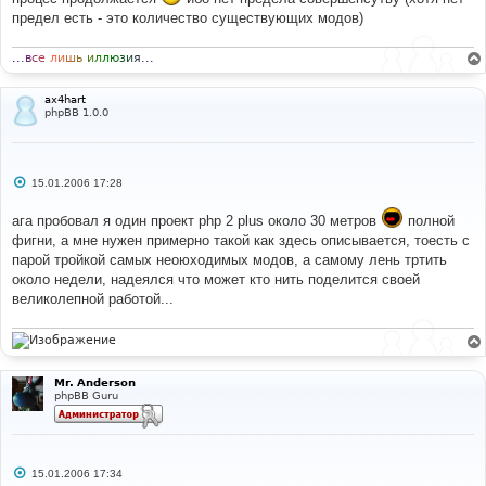
предел есть - это количество существующих модов)
.
.
.
в
с
е
л
и
ш
ь
и
л
л
ю
з
и
я
.
.
.
ax4hart
phpBB 1.0.0
С
15.01.2006 17:28
о
о
ага пробовал я один проект php 2 plus около 30 метров
полной
б
щ
фигни, а мне нужен примерно такой как здесь описывается, тоесть с
е
парой тройкой самых неоюходимых модов, а самому лень тртить
н
и
около недели, надеялся что может кто нить поделится своей
е
великолепной работой...
Mr. Anderson
phpBB Guru
С
15.01.2006 17:34
о