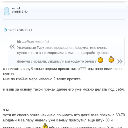
ssmol
phpBB 1.4.4
С
14.01.2006 21:21
о
о
б
ax4hart писал(а):
щ
е
Уважаемые Гуру этого прекрасного форума, мне очень
н
нужно то что вы заморозили, а именно разработку этого
и
е
форума с модами, увидим ли мы когда-то релиз?
а поискать зарубежные версии прехак никак??? тем паче если очень
нужно.
мне по крайне мере извесно 2 таких проэкта.
и взяв за основу такой прехак далее его уже можно делать под себя.
з.ы.
хотя их своего опята начинаю понимать что даже взяв прехак с 60-70
модами я за пару недель уже к нему прикрутил еще штук 30 и
процес продолжается
ибо нет предела совершенсутву (хотя нет