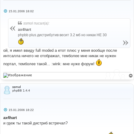
С
15.01.2006 18:02
о
о
б
ssmol писал(а):
щ
е
ax4hart
н
phpbb plus дистрибутив весит 3.2 мб но никак НЕ 30
и
е
ой, я имел ввиду full moded а етот плюс у меня вообще после
интсалла ничего не отображал, темболее мне никак не нужен
портал, темболее такой... :wink: мне нуже форум!
ssmol
phpBB 1.4.4
С
15.01.2006 18:22
о
о
ax4hart
б
и гдеж ты такой дистриб встречал?
щ
е
н