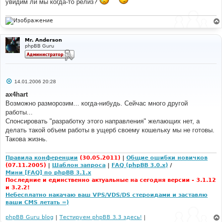
увидим ли мы когда-то релиз?
и
е
Mr. Anderson
phpBB Guru
С
14.01.2006 20:28
о
о
ax4hart
б
Возможно разморозим... когда-нибудь. Сейчас много другой
щ
е
работы...
н
Спонсировать "разработку этого направления" желающих нет, а
и
е
делать такой объем работы в ущерб своему кошельку мы не готовы.
Такова жизнь.
Правила конференции
(30.05.2011)
|
Общие ошибки новичков
(07.11.2005)
|
Шаблон запроса
|
FAQ (phpBB 3.0.x)
/
Мини [FAQ] по phpBB 3.1.x
Последние и единственно актуальные на сегодня версии - 3.1.12
и 3.2.2!
Небесплатно накачаю ваш VPS/VDS/DS стероидами и заставлю
ваши CMS летать =)
phpBB Guru blog
|
Тестируем phpBB 3.3 здесь!
|