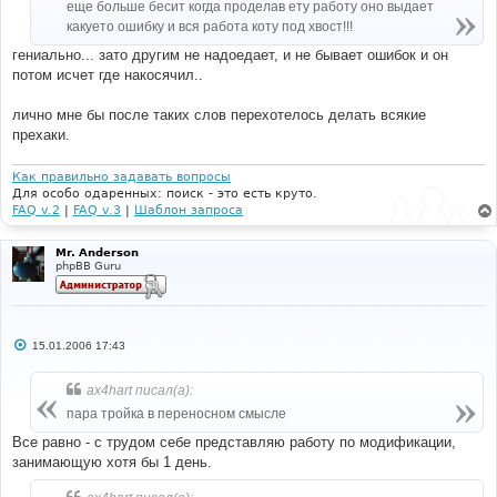
еще больше бесит когда проделав ету работу оно выдает
какуето ошибку и вся работа коту под хвост!!!
гениально... зато другим не надоедает, и не бывает ошибок и он
потом исчет где накосячил..
лично мне бы после таких слов перехотелось делать всякие
прехаки.
Как правильно задавать вопросы
Для особо одаренных: поиск - это есть круто.
FAQ v.2
|
FAQ v.3
|
Шаблон запроса
Mr. Anderson
phpBB Guru
С
15.01.2006 17:43
о
о
б
ax4hart писал(а):
щ
е
пара тройка в переносном смысле
н
и
Все равно - с трудом себе представляю работу по модификации,
е
занимающую хотя бы 1 день.