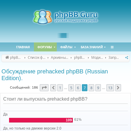
ГЛАВНАЯ
ФОРУМЫ
ФАЙЛЫ
БАЗА ЗНАНИЙ
phpBB Guru
Список форумов
Архивные форумы
phpBB 2.0.x (архив)
Модификация phpBB 2.0.x
Запросы модов для phpBB 2.0.x
Обсуждение prehacked phpBB (Russian
Edition).
Страница
7
из
13
1
5
6
7
8
9
13
Пред.
След
Сообщений: 186
…
…
Стоит ли выпускать prehacked phpBB?
Да
61%
109
Да, но только на движке версии 2.0