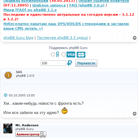
Правила конференции
(30.05.2011)
|
Общие ошибки новичков
(07.11.2005)
|
Шаблон запроса
|
FAQ (phpBB 3.0.x)
/
Мини [FAQ] по phpBB 3.1.x
Последние и единственно актуальные на сегодня версии - 3.1.12
и 3.2.2!
Небесплатно накачаю ваш VPS/VDS/DS стероидами и заставлю
ваши CMS летать =)
phpBB Guru blog
|
Тестируем phpBB 3.3 здесь!
|
Поддержать phpBB Guru
SAS
phpBB 1.0.0
С
03.10.2005 13:05
о
о
Хм...какие-нибудь новости с фронта есть?
б
щ
Или все забили на эту идею?
е
н
и
е
Mr. Anderson
phpBB Guru