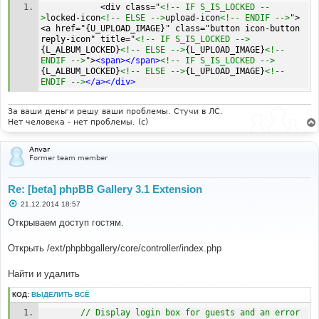
			<div class="
<!-- IF S_IS_LOCKED --
>
locked-icon
<!-- ELSE -->
upload-icon
<!-- ENDIF -->
">
<a href="{U_UPLOAD_IMAGE}" class="button icon-button 
reply-icon" title="
<!-- IF S_IS_LOCKED -->
{L_ALBUM_LOCKED}
<!-- ELSE -->
{L_UPLOAD_IMAGE}
<!-- 
ENDIF -->
">
<span></span>
<!-- IF S_IS_LOCKED -->
{L_ALBUM_LOCKED}
<!-- ELSE -->
{L_UPLOAD_IMAGE}
<!-- 
ENDIF -->
</a></div>
За ваши деньги решу ваши проблемы. Стучи в ЛС.
Нет человека - нет проблемы. (c)
Anvar
Former team member
Re: [beta] phpBB Gallery 3.1 Extension
С
21.12.2014 18:57
о
о
Открываем доступ гостям.
б
щ
е
Открыть /ext/phpbbgallery/core/controller/index.php
н
и
е
Найти и удалить
КОД:
ВЫДЕЛИТЬ ВСЁ
// Display login box for guests and an error 