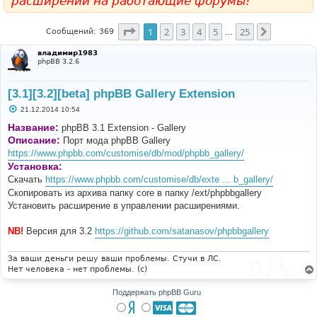
расширений на работающие форумы!
Страница
1
из
25
1
2
3
4
5
25
След.
Сообщений: 369
…
владимир1983
phpBB 3.2.6
[3.1][3.2][beta] phpBB Gallery Extension
С
21.12.2014 10:54
о
о
Название:
phpBB 3.1 Extension - Gallery
б
Описание:
Порт мода phpBB Gallery
щ
е
https://www.phpbb.com/customise/db/mod/phpbb_gallery/
н
Установка:
и
е
Скачать
https://www.phpbb.com/customise/db/exte ... b_gallery/
Скопировать из архива папку core в папку /ext/phpbbgallery
Установить расширение в управлении расширениями.
NB!
Версия для 3.2
https://github.com/satanasov/phpbbgallery
За ваши деньги решу ваши проблемы. Стучи в ЛС.
Нет человека - нет проблемы. (c)
Поддержать phpBB Guru