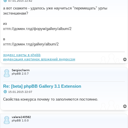
С
07.01.2015 22:42
о
о
а вот скажите - удалось уже научиться "перемещать" урлы
б
экстеншенам?
щ
е
н
из
и
е
хттп://домен.тлд/форум/gallery/album/2
в
хттп://домен.тлд/gallery/album/2
яндекс карты в phpbb
индексация картинок вложений яндексом
Sergiocharm
phpBB 2.0.7
Re: [beta] phpBB Gallery 3.1 Extension
С
15.01.2015 22:07
о
о
Свойства конкурса почему то заполняются постоянно.
б
щ
е
н
и
valera140582
е
phpBB 1.0.0