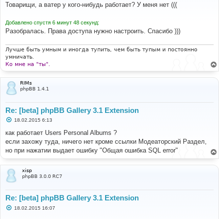
о
Товарищи, а ватер у кого-нибудь работает? У меня нет (((
б
щ
е
Добавлено спустя 6 минут 48 секунд:
н
Разобралась. Права доступа нужно настроить. Спасибо )))
и
е
Лучше быть умным и иногда тупить, чем быть тупым и постоянно
умничать.
Ко мне на "ты".
RIMs
phpBB 1.4.1
Re: [beta] phpBB Gallery 3.1 Extension
С
18.02.2015 6:13
о
о
как работает Users Personal Albums ?
б
если захожу туда, ничего нет кроме ссылки Модеаторский Раздел,
щ
е
но при нажатии выдает ошибку "Общая ошибка SQL error"
н
и
е
xisp
phpBB 3.0.0 RC7
Re: [beta] phpBB Gallery 3.1 Extension
С
18.02.2015 16:07
о
о