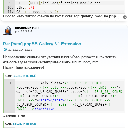
FILE
:
[
ROOT
]/
includes
/
functions_module
.
php
LINE
:
571
CALL
:
 trigger_error
()
Просто нету такого файла по пути: core\acp\
gallery_module.php
FILE
:
[
ROOT
]/
adm
/
index
.
php
LINE
:
81
владимир1983
CALL
:
 p_master
->
load_active
()
phpBB 3.2.6
Re: [beta] phpBB Gallery 3.1 Extension
С
21.12.2014 12:29
о
о
Исправление ошибки отсутствия кнопки(отображается как текст)
б
ext/core/styles/prosilver/template/gallery/album_body.html
щ
е
Найти (!два вхождения!)
н
и
КОД:
ВЫДЕЛИТЬ ВСЁ
е
			<div class="
<!-- IF S_IS_LOCKED --
>
locked-icon
<!-- ELSE -->
upload-icon
<!-- ENDIF -->
">
<a href="{U_UPLOAD_IMAGE}" title="
<!-- IF S_IS_LOCKED 
-->
{L_ALBUM_LOCKED}
<!-- ELSE -->
{L_UPLOAD_IMAGE}
<!-- 
ENDIF -->
">
<span></span>
<!-- IF S_IS_LOCKED -->
{L_ALBUM_LOCKED}
<!-- ELSE -->
{L_UPLOAD_IMAGE}
<!-- 
ENDIF -->
</a></div>
Заменить на
КОД:
ВЫДЕЛИТЬ ВСЁ