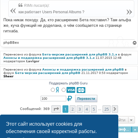
б
RIMs писал(а):
щ
е
как работает Users Personal Albums ?
н
и
Пока никак походу. Да, кто расширению Бета поставил? Там альфа
е
же, куча функций не доделана, о чём сообщается на странице
гитхаба.
phpBBex
Перенесено из форума
Бета-версии расширений для phpBB 3.1.x
в форум
Анонсы и поддержка расширений для phpBB 3.1.x
11.07.2015 12:48
модератором
LavIgor
Перенесено из форума
Анонсы и поддержка расширений для phpBB
в
форум
Бета-версии расширений для phpBB
21.11.2017 0:53 модератором
Sheer
Поддержать phpBB Guru
Страница
1
из
25
1
2
3
4
5
25
След.
Сообщений: 369
…
Перейти
Этот сайт использует cookies для
Главная
Форумы
Наша команда
О команде
Конфиденциальность
обеспечения своей корректной работы.