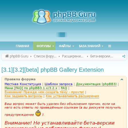
ГЛАВНАЯ
ФОРУМЫ
ФАЙЛЫ
БАЗА ЗНАНИЙ
phpBB Guru
Список форумов
Расширения phpBB
Бета-версии расширений для phpBB
[3.1][3.2][beta] phpBB Gallery Extension
Правила форума
Местная Конституция
|
Шаблон запроса
|
Документация (phpBB3)
|
Мини [FAQ] по phpBB3.1.x/3.2.x
|
FAQ
|
Внимание! Прежде чем создать тему - прочти!
|
Как задавать вопросы
|
Как устанавливать расширения
Ваш вопрос может быть удален без объяснения причин, если на
него есть ответы по приведённым ссылкам (а вы рискуете получить
предупреждение
).
Внимание! Не устанавливайте бета-версии