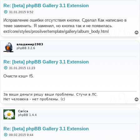
Re: [beta] phpBB Gallery 3.1 Extension
С
31.01.2015 9:52
о
о
Исправление ошибки отсутствия кнопки. Сделал Как написано в
б
теме заменить. Я заменил, но кнопка так и не появилась.
щ
е
ext/core/styles/prosilver/template/gallery/album_body.html
н
и
е
владимир1983
phpBB 3.2.6
Re: [beta] phpBB Gallery 3.1 Extension
С
31.01.2015 11:23
о
о
Очисти кэш+ f5.
б
щ
е
н
и
За ваши деньги решу ваши проблемы. Стучи в ЛС.
е
Нет человека - нет проблемы. (c)
Carica
phpBB 1.4.4
Re: [beta] phpBB Gallery 3.1 Extension
С
09.02.2015 9:44
о