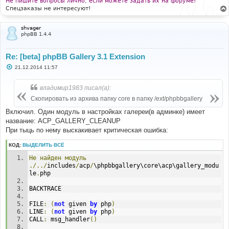
Не пишите вопросы лично, если можете задать их на форуме!
Спецзаказы не интересуют!
shvager
phpBB 1.4.4
Re: [beta] phpBB Gallery 3.1 Extension
С
21.12.2014 11:57
о
о
б
владимир1983 писал(а):
щ
е
Скопировать из архива папку core в папку /ext/phpbbgallery
н
и
Включил. Один модуль в настройках галереи(в админке) имеет
е
название: ACP_GALLERY_CLEANUP
При тыць по нему выскакивает критическая ошибка:
КОД:
ВЫДЕЛИТЬ ВСЁ
Не
найден
модуль
./../
includes
/
acp
/
\phpbbgallery\core\acp\gallery_modu
le
.
php
BACKTRACE
FILE
:
(
not
 given 
by
 php
)
LINE
:
(
not
 given 
by
 php
)
CALL
:
 msg_handler
()