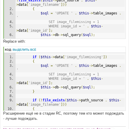
!
file_exists
(
$this
->
path_source 
.
$this
-
>
data
[
'image_filename'
]))
{
$sql
=
'UPDATE '
.
$this
->
table_images 
.
'
				SET image_filemissing = 1
				WHERE image_id = '
.
$this
-
>
data
[
'image_id'
];
$this
->
db
->
sql_query
(
$sql
);
Replace with:
КОД:
ВЫДЕЛИТЬ ВСЁ
if
(
$this
->
data
[
'image_filemissing'
])
{
$sql
=
'UPDATE '
.
$this
->
table_images 
.
'
				SET image_filemissing = 1
				WHERE image_id = '
.
$this
-
>
data
[
'image_id'
];
$this
->
db
->
sql_query
(
$sql
);
}
if
(!
file_exists
(
$this
->
path_source 
.
$this
-
>
data
[
'image_filename'
]))
{
Расширение ещё не в стадии RC, поэтому тем кто может подождать
- лучше подождать.