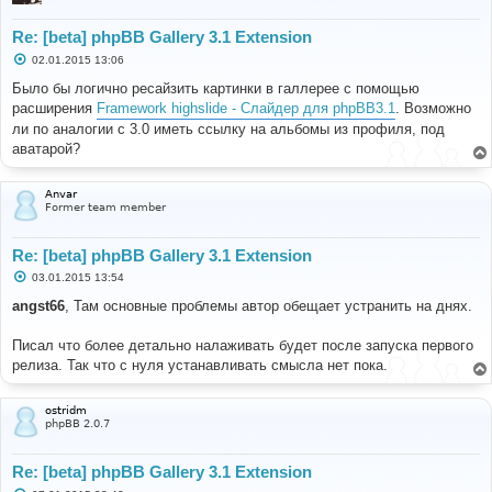
Re: [beta] phpBB Gallery 3.1 Extension
С
02.01.2015 13:06
о
о
Было бы логично ресайзить картинки в галлерее с помощью
б
расширения
Framework highslide - Слайдер для phpBB3.1
. Возможно
щ
е
ли по аналогии с 3.0 иметь ссылку на альбомы из профиля, под
н
аватарой?
и
е
Anvar
Former team member
Re: [beta] phpBB Gallery 3.1 Extension
С
03.01.2015 13:54
о
о
angst66
, Там основные проблемы автор обещает устранить на днях.
б
щ
е
Писал что более детально налаживать будет после запуска первого
н
релиза. Так что с нуля устанавливать смысла нет пока.
и
е
ostridm
phpBB 2.0.7
Re: [beta] phpBB Gallery 3.1 Extension