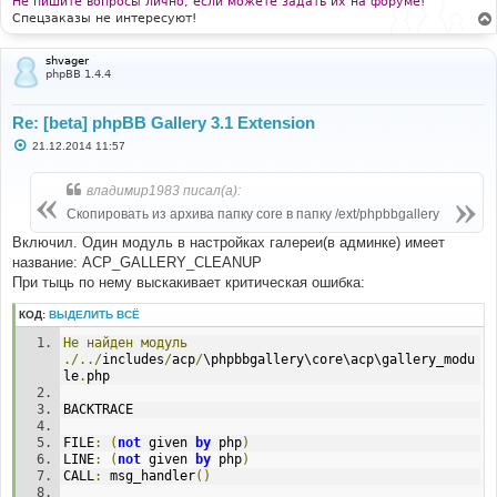
Не пишите вопросы лично, если можете задать их на форуме!
Спецзаказы не интересуют!
shvager
phpBB 1.4.4
Re: [beta] phpBB Gallery 3.1 Extension
С
21.12.2014 11:57
о
о
б
владимир1983 писал(а):
щ
е
Скопировать из архива папку core в папку /ext/phpbbgallery
н
и
Включил. Один модуль в настройках галереи(в админке) имеет
е
название: ACP_GALLERY_CLEANUP
При тыць по нему выскакивает критическая ошибка:
КОД:
ВЫДЕЛИТЬ ВСЁ
Не
найден
модуль
./../
includes
/
acp
/
\phpbbgallery\core\acp\gallery_modu
le
.
php
BACKTRACE
FILE
:
(
not
 given 
by
 php
)
LINE
:
(
not
 given 
by
 php
)
CALL
:
 msg_handler
()