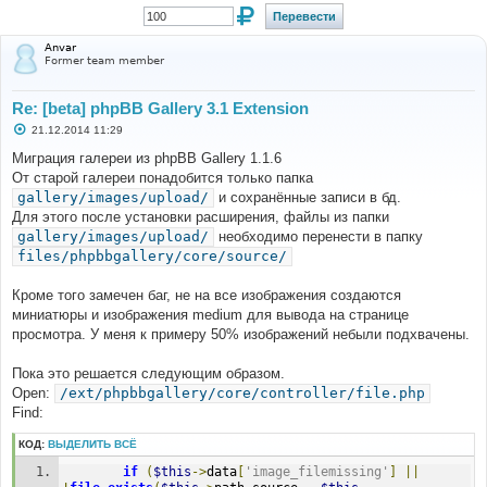
Anvar
Former team member
Re: [beta] phpBB Gallery 3.1 Extension
С
21.12.2014 11:29
о
о
Миграция галереи из phpBB Gallery 1.1.6
б
От старой галереи понадобится только папка
щ
е
gallery/images/upload/
и сохранённые записи в бд.
н
Для этого после установки расширения, файлы из папки
и
е
gallery/images/upload/
необходимо перенести в папку
files/phpbbgallery/core/source/
Кроме того замечен баг, не на все изображения создаются
миниатюры и изображения medium для вывода на странице
просмотра. У меня к примеру 50% изображений небыли подхвачены.
Пока это решается следующим образом.
Open:
/ext/phpbbgallery/core/controller/file.php
Find:
КОД:
ВЫДЕЛИТЬ ВСЁ
if
(
$this
->
data
[
'image_filemissing'
]
||