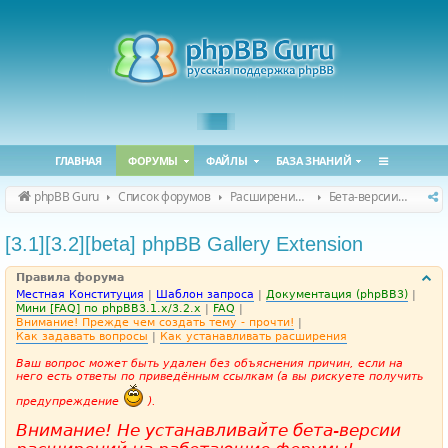
ГЛАВНАЯ
ФОРУМЫ
ФАЙЛЫ
БАЗА ЗНАНИЙ
phpBB Guru
Список форумов
Расширения phpBB
Бета-версии расширений для phpBB
[3.1][3.2][beta] phpBB Gallery Extension
Правила форума
Местная Конституция
|
Шаблон запроса
|
Документация (phpBB3)
|
Мини [FAQ] по phpBB3.1.x/3.2.x
|
FAQ
|
Внимание! Прежде чем создать тему - прочти!
|
Как задавать вопросы
|
Как устанавливать расширения
Ваш вопрос может быть удален без объяснения причин, если на
него есть ответы по приведённым ссылкам (а вы рискуете получить
предупреждение
).
Внимание! Не устанавливайте бета-версии