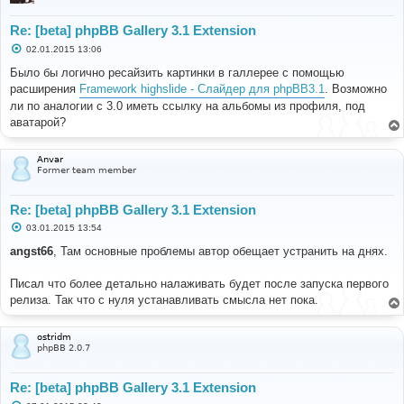
Re: [beta] phpBB Gallery 3.1 Extension
С
02.01.2015 13:06
о
о
Было бы логично ресайзить картинки в галлерее с помощью
б
расширения
Framework highslide - Слайдер для phpBB3.1
. Возможно
щ
е
ли по аналогии с 3.0 иметь ссылку на альбомы из профиля, под
н
аватарой?
и
е
Anvar
Former team member
Re: [beta] phpBB Gallery 3.1 Extension
С
03.01.2015 13:54
о
о
angst66
, Там основные проблемы автор обещает устранить на днях.
б
щ
е
Писал что более детально налаживать будет после запуска первого
н
релиза. Так что с нуля устанавливать смысла нет пока.
и
е
ostridm
phpBB 2.0.7
Re: [beta] phpBB Gallery 3.1 Extension