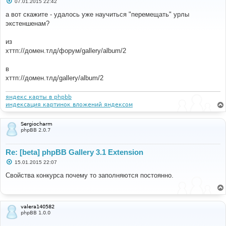
С
07.01.2015 22:42
о
о
а вот скажите - удалось уже научиться "перемещать" урлы
б
экстеншенам?
щ
е
н
из
и
е
хттп://домен.тлд/форум/gallery/album/2
в
хттп://домен.тлд/gallery/album/2
яндекс карты в phpbb
индексация картинок вложений яндексом
Sergiocharm
phpBB 2.0.7
Re: [beta] phpBB Gallery 3.1 Extension
С
15.01.2015 22:07
о
о
Свойства конкурса почему то заполняются постоянно.
б
щ
е
н
и
valera140582
е
phpBB 1.0.0