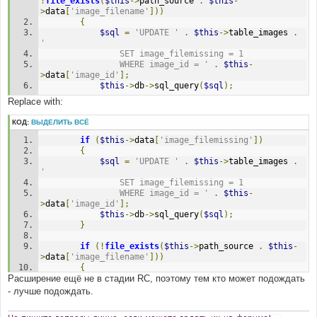
!
file_exists
(
$this
->
path_source 
.
$this
-
>
data
[
'image_filename'
]))
{
$sql
=
'UPDATE '
.
$this
->
table_images 
.
'
				SET image_filemissing = 1
				WHERE image_id = '
.
$this
-
>
data
[
'image_id'
];
$this
->
db
->
sql_query
(
$sql
);
Replace with:
КОД:
ВЫДЕЛИТЬ ВСЁ
if
(
$this
->
data
[
'image_filemissing'
])
{
$sql
=
'UPDATE '
.
$this
->
table_images 
.
'
				SET image_filemissing = 1
				WHERE image_id = '
.
$this
-
>
data
[
'image_id'
];
$this
->
db
->
sql_query
(
$sql
);
}
if
(!
file_exists
(
$this
->
path_source 
.
$this
-
>
data
[
'image_filename'
]))
{
Расширение ещё не в стадии RC, поэтому тем кто может подождать
- лучше подождать.