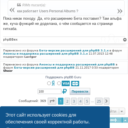
б
RIMs писал(а):
щ
е
как работает Users Personal Albums ?
н
и
Пока никак походу. Да, кто расширению Бета поставил? Там альфа
е
же, куча функций не доделана, о чём сообщается на странице
гитхаба.
phpBBex
Перенесено из форума
Бета-версии расширений для phpBB 3.1.x
в форум
Анонсы и поддержка расширений для phpBB 3.1.x
11.07.2015 12:48
модератором
LavIgor
Перенесено из форума
Анонсы и поддержка расширений для phpBB
в
форум
Бета-версии расширений для phpBB
21.11.2017 0:53 модератором
Sheer
Поддержать phpBB Guru
Страница
1
из
25
1
2
3
4
5
25
След.
Сообщений: 369
…
Перейти
Этот сайт использует cookies для
Главная
Форумы
Наша команда
О команде
Конфиденциальность
обеспечения своей корректной работы.