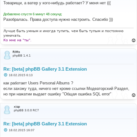
о
Товарищи, а ватер у кого-нибудь работает? У меня нет (((
б
щ
е
Добавлено спустя 6 минут 48 секунд:
н
Разобралась. Права доступа нужно настроить. Спасибо )))
и
е
Лучше быть умным и иногда тупить, чем быть тупым и постоянно
умничать.
Ко мне на "ты".
RIMs
phpBB 1.4.1
Re: [beta] phpBB Gallery 3.1 Extension
С
18.02.2015 6:13
о
о
как работает Users Personal Albums ?
б
если захожу туда, ничего нет кроме ссылки Модеаторский Раздел,
щ
е
но при нажатии выдает ошибку "Общая ошибка SQL error"
н
и
е
xisp
phpBB 3.0.0 RC7
Re: [beta] phpBB Gallery 3.1 Extension
С
18.02.2015 16:07
о
о