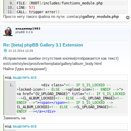
FILE
:
[
ROOT
]/
includes
/
functions_module
.
php
LINE
:
571
CALL
:
 trigger_error
()
Просто нету такого файла по пути: core\acp\
gallery_module.php
FILE
:
[
ROOT
]/
adm
/
index
.
php
LINE
:
81
владимир1983
CALL
:
 p_master
->
load_active
()
phpBB 3.2.6
Re: [beta] phpBB Gallery 3.1 Extension
С
21.12.2014 12:29
о
о
Исправление ошибки отсутствия кнопки(отображается как текст)
б
ext/core/styles/prosilver/template/gallery/album_body.html
щ
е
Найти (!два вхождения!)
н
и
КОД:
ВЫДЕЛИТЬ ВСЁ
е
			<div class="
<!-- IF S_IS_LOCKED --
>
locked-icon
<!-- ELSE -->
upload-icon
<!-- ENDIF -->
">
<a href="{U_UPLOAD_IMAGE}" title="
<!-- IF S_IS_LOCKED 
-->
{L_ALBUM_LOCKED}
<!-- ELSE -->
{L_UPLOAD_IMAGE}
<!-- 
ENDIF -->
">
<span></span>
<!-- IF S_IS_LOCKED -->
{L_ALBUM_LOCKED}
<!-- ELSE -->
{L_UPLOAD_IMAGE}
<!-- 
ENDIF -->
</a></div>
Заменить на
КОД:
ВЫДЕЛИТЬ ВСЁ