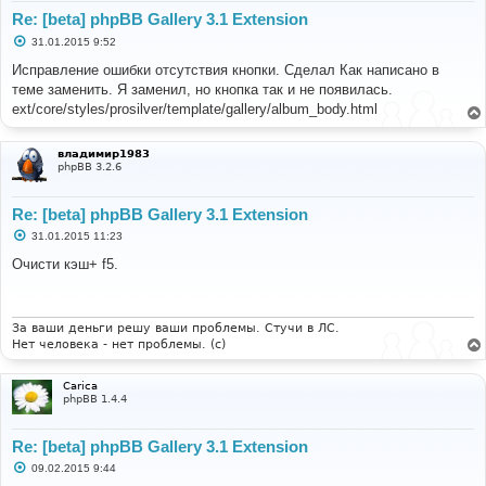
Re: [beta] phpBB Gallery 3.1 Extension
С
31.01.2015 9:52
о
о
Исправление ошибки отсутствия кнопки. Сделал Как написано в
б
теме заменить. Я заменил, но кнопка так и не появилась.
щ
е
ext/core/styles/prosilver/template/gallery/album_body.html
н
и
е
владимир1983
phpBB 3.2.6
Re: [beta] phpBB Gallery 3.1 Extension
С
31.01.2015 11:23
о
о
Очисти кэш+ f5.
б
щ
е
н
и
За ваши деньги решу ваши проблемы. Стучи в ЛС.
е
Нет человека - нет проблемы. (c)
Carica
phpBB 1.4.4
Re: [beta] phpBB Gallery 3.1 Extension
С
09.02.2015 9:44
о