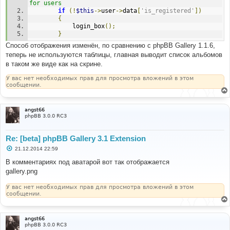
for users
if
(!
$this
->
user
->
data
[
'is_registered'
])
{
			login_box
();
}
Способ отображения изменён, по сравнению с phpBB Gallery 1.1.6,
теперь не используются таблицы, главная выводит список альбомов
в таком же виде как на скрине.
У вас нет необходимых прав для просмотра вложений в этом
сообщении.
angst66
phpBB 3.0.0 RC3
Re: [beta] phpBB Gallery 3.1 Extension
С
21.12.2014 22:59
о
о
В комментариях под аватарой вот так отображается
б
gallery.png
щ
е
н
У вас нет необходимых прав для просмотра вложений в этом
и
сообщении.
е
angst66
phpBB 3.0.0 RC3