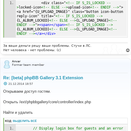
			<div class="
<!-- IF S_IS_LOCKED --
>
locked-icon
<!-- ELSE -->
upload-icon
<!-- ENDIF -->
">
<a href="{U_UPLOAD_IMAGE}" class="button icon-button 
reply-icon" title="
<!-- IF S_IS_LOCKED -->
{L_ALBUM_LOCKED}
<!-- ELSE -->
{L_UPLOAD_IMAGE}
<!-- 
ENDIF -->
">
<span></span>
<!-- IF S_IS_LOCKED -->
{L_ALBUM_LOCKED}
<!-- ELSE -->
{L_UPLOAD_IMAGE}
<!-- 
ENDIF -->
</a></div>
За ваши деньги решу ваши проблемы. Стучи в ЛС.
Нет человека - нет проблемы. (c)
Anvar
Former team member
Re: [beta] phpBB Gallery 3.1 Extension
С
21.12.2014 18:57
о
о
Открываем доступ гостям.
б
щ
е
Открыть /ext/phpbbgallery/core/controller/index.php
н
и
е
Найти и удалить
КОД:
ВЫДЕЛИТЬ ВСЁ
// Display login box for guests and an error 