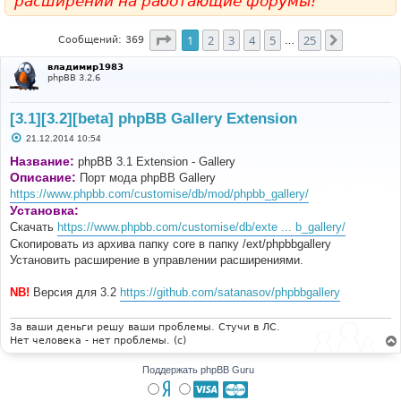
расширений на работающие форумы!
Страница
1
из
25
1
2
3
4
5
25
След.
Сообщений: 369
…
владимир1983
phpBB 3.2.6
[3.1][3.2][beta] phpBB Gallery Extension
С
21.12.2014 10:54
о
о
Название:
phpBB 3.1 Extension - Gallery
б
Описание:
Порт мода phpBB Gallery
щ
е
https://www.phpbb.com/customise/db/mod/phpbb_gallery/
н
Установка:
и
е
Скачать
https://www.phpbb.com/customise/db/exte ... b_gallery/
Скопировать из архива папку core в папку /ext/phpbbgallery
Установить расширение в управлении расширениями.
NB!
Версия для 3.2
https://github.com/satanasov/phpbbgallery
За ваши деньги решу ваши проблемы. Стучи в ЛС.
Нет человека - нет проблемы. (c)
Поддержать phpBB Guru