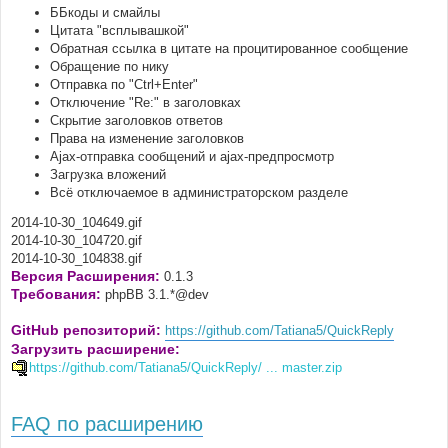
ББкоды и смайлы
Цитата "всплывашкой"
Обратная ссылка в цитате на процитированное сообщение
Обращение по нику
Отправка по "Ctrl+Enter"
Отключение "Re:" в заголовках
Скрытие заголовков ответов
Права на изменение заголовков
Ajax-отправка сообщений и ajax-предпросмотр
Загрузка вложений
Всё отключаемое в администраторском разделе
2014-10-30_104649.gif
2014-10-30_104720.gif
2014-10-30_104838.gif
Версия Расширения:
0.1.3
Требования:
phpBB 3.1.*@dev
GitHub репозиторий:
https://github.com/Tatiana5/QuickReply
Загрузить расширение:
https://github.com/Tatiana5/QuickReply/ ... master.zip
FAQ по расширению