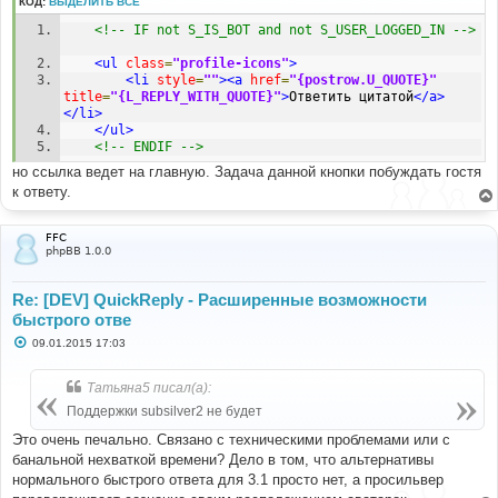
КОД:
ВЫДЕЛИТЬ ВСЁ
и
е
<!-- IF not S_IS_BOT and not S_USER_LOGGED_IN -->
<ul
class
=
"profile-icons"
>
<li
style
=
""
><a
href
=
"{postrow.U_QUOTE}"
title
=
"{L_REPLY_WITH_QUOTE}"
>
Ответить цитатой
</a>
</li>
</ul>
<!-- ENDIF -->
но ссылка ведет на главную. Задача данной кнопки побуждать гостя
к ответу.
FFC
phpBB 1.0.0
Re: [DEV] QuickReply - Расширенные возможности
быстрого отве
С
09.01.2015 17:03
о
о
б
Татьяна5 писал(а):
щ
е
Поддержки subsilver2 не будет
н
и
Это очень печально. Связано с техническими проблемами или с
е
банальной нехваткой времени? Дело в том, что альтернативы
нормального быстрого ответа для 3.1 просто нет, а просильвер