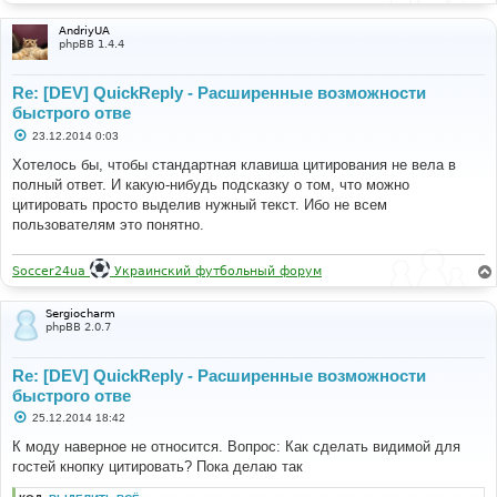
AndriyUA
phpBB 1.4.4
Re: [DEV] QuickReply - Расширенные возможности
быстрого отве
С
23.12.2014 0:03
о
о
Хотелось бы, чтобы стандартная клавиша цитирования не вела в
б
полный ответ. И какую-нибудь подсказку о том, что можно
щ
е
цитировать просто выделив нужный текст. Ибо не всем
н
пользователям это понятно.
и
е
Soccer24ua
Украинский футбольный форум
Sergiocharm
phpBB 2.0.7
Re: [DEV] QuickReply - Расширенные возможности
быстрого отве
С
25.12.2014 18:42
о
о
К моду наверное не относится. Вопрос: Как сделать видимой для
б
гостей кнопку цитировать? Пока делаю так
щ
е
н