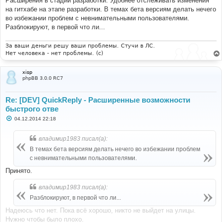
Расширения в стадии разработки. Удобнее отслеживать изменения
е
на гитхабе на этапе разработки. В темах бета версиям делать нечего
во избежании проблем с невнимательными пользователями.
Разблокируют, в первой что ли...
За ваши деньги решу ваши проблемы. Стучи в ЛС.
Нет человека - нет проблемы. (c)
xisp
phpBB 3.0.0 RC7
Re: [DEV] QuickReply - Расширенные возможности
быстрого отве
С
04.12.2014 22:18
о
о
б
владимир1983 писал(а):
щ
е
В темах бета версиям делать нечего во избежании проблем
н
с невнимательными пользователями.
и
е
Принято.
владимир1983 писал(а):
Разблокируют, в первой что ли...
Надеюсь что нет. Пока всё хорошо, никто не выйдет на улицы.
Нужно чтобы было плохо.