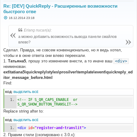
Re: [DEV] QuickReply - Расширенные возможности
быстрого отве
С
16.12.2014 23:18
о
о
б
Erlang писал(а):
щ
е
а можно добавить возможность вывода панели смайлов
н
влево?
и
е
Сделал. Правда, не совсем конвенционально, но я ведь хотел,
чтобы и в окне ответа они влево переехали.
1.
Татьяна5
, прошу это изменение внести, а то иначе ваш
<div>
неименован.
ext\tatiana5\quickreply\styles\prosilver\template\event\quickreply_ed
itor_message_before.html
Find:
КОД:
ВЫДЕЛИТЬ ВСЁ
<!-- IF S_QR_CAPS_ENABLE  or 
S_QR_SHOW_BUTTON_TRANSLIT-->
Replace string after to:
КОД:
ВЫДЕЛИТЬ ВСЁ
<div
id
=
"register-and-translit"
>
2. Правим стили (скопировано с 3.0.х):