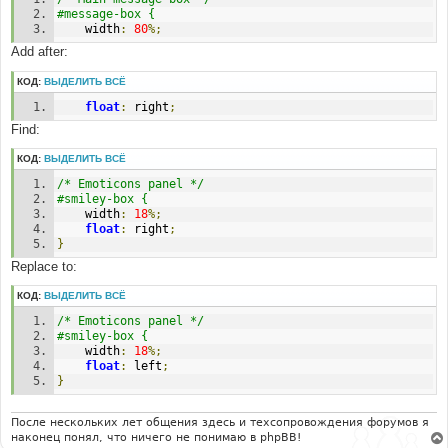
#message-box {
	width
:
80
%;
Add after:
КОД:
ВЫДЕЛИТЬ ВСЁ
float
:
 right
;
Find:
КОД:
ВЫДЕЛИТЬ ВСЁ
/* Emoticons panel */
#smiley-box {
	width
:
18
%;
float
:
 right
;
}
Replace to:
КОД:
ВЫДЕЛИТЬ ВСЁ
/* Emoticons panel */
#smiley-box {
	width
:
18
%;
float
:
 left
;
}
После нескольких лет общения здесь и техсопровождения форумов я
наконец понял, что ничего не понимаю в phpBB!