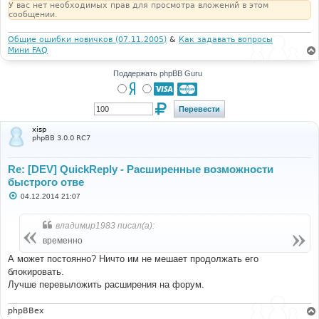
У вас нет необходимых прав для просмотра вложений в этом
сообщении.
Общие ошибки новичков (07.11.2005)
&
Как задавать вопросы
Мини FAQ
Поддержать phpBB Guru
xisp
phpBB 3.0.0 RC7
Re: [DEV] QuickReply - Расширенные возможности
быстрого отве
С
04.12.2014 21:07
о
о
б
владимир1983 писал(а):
щ
е
временно
н
и
А может постоянно? Ничто им не мешает продолжать его
е
блокировать.
Лучше перевыложить расширения на форум.
phpBBex