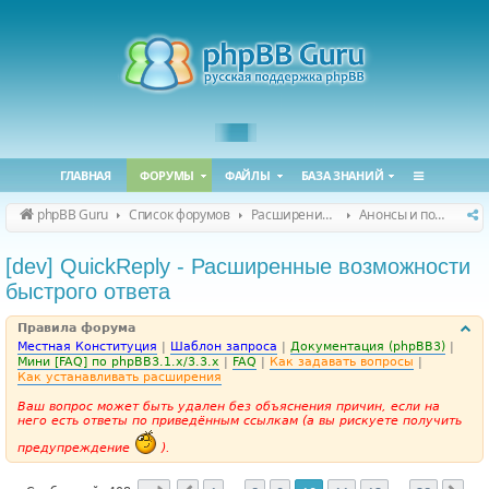
ГЛАВНАЯ
ФОРУМЫ
ФАЙЛЫ
БАЗА ЗНАНИЙ
phpBB Guru
Список форумов
Расширения phpBB
Анонсы и поддержка расширений для phpBB
[dev] QuickReply - Расширенные возможности
быстрого ответа
Правила форума
Местная Конституция
|
Шаблон запроса
|
Документация (phpBB3)
|
Мини [FAQ] по phpBB3.1.x/3.3.x
|
FAQ
|
Как задавать вопросы
|
Как устанавливать расширения
Ваш вопрос может быть удален без объяснения причин, если на
него есть ответы по приведённым ссылкам (а вы рискуете получить
предупреждение
).