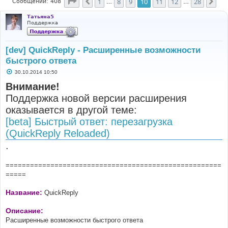
Страница
10
из
28
1
8
9
10
11
12
28
Пред.
Сле
Сообщений: 408
…
…
Татьяна5
Поддержка
[dev] QuickReply - Расширенные возможности
быстрого ответа
С
30.10.2014 10:50
о
о
Внимание!
б
Поддержка новой версии расширения
щ
е
оказывается в другой теме:
н
и
[beta] Быстрый ответ: перезагрузка
е
(QuickReply Reloaded)
.
=====================================================
=====
Название:
QuickReply
Описание:
Расширенные возможности быстрого ответа