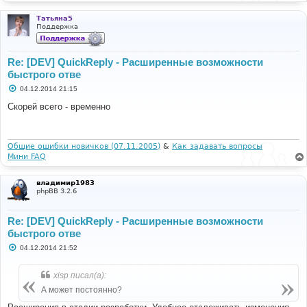
Татьяна5
Поддержка
Re: [DEV] QuickReply - Расширенные возможности
быстрого отве
С
04.12.2014 21:15
о
о
Скорей всего - временно
б
щ
е
н
и
Общие ошибки новичков (07.11.2005)
&
Как задавать вопросы
е
Мини FAQ
владимир1983
phpBB 3.2.6
Re: [DEV] QuickReply - Расширенные возможности
быстрого отве
С
04.12.2014 21:52
о
о
б
xisp писал(а):
щ
е
А может постоянно?
н
и