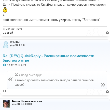
а можно добавить возможность вывода панели смайлов влево?
щ
е
Если Профиль слева, то Смайлы справа - криво совсем получается
н
и
е
+
ещё желательно иметь возможность убирать строку "Заголовок".
С уважением,
Сергей
Wild Rat
phpBB 1.0.0
Re: [DEV] QuickReply - Расширенные возможности
быстрого отве
С
13.12.2014 6:29
о
о
б
Erlang писал(а):
щ
е
а можно добавить возможность вывода панели смайлов
н
влево?
и
е
+1
Борис Бердичевский
phpBB 3.0.0 RC1