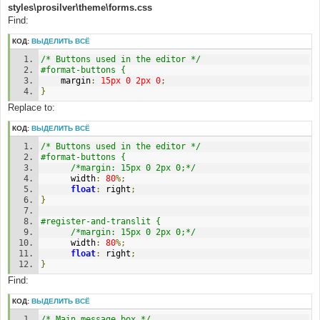
styles\prosilver\theme\forms.css
Find:
КОД:
ВЫДЕЛИТЬ ВСЁ
/* Buttons used in the editor */
#format-buttons {
	margin
:
15px
0
2px
0
;
}
Replace to:
КОД:
ВЫДЕЛИТЬ ВСЁ
/* Buttons used in the editor */
#format-buttons {
/*margin: 15px 0 2px 0;*/
      width
:
80
%;
float
:
 right
;
}
#register-and-translit {
/*margin: 15px 0 2px 0;*/
      width
:
80
%;
float
:
 right
;
}
Find:
КОД:
ВЫДЕЛИТЬ ВСЁ
/* Main message box */