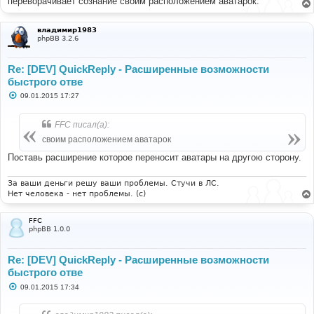
переворачивает сознание своим расположением аватарок.
владимир1983
phpBB 3.2.6
Re: [DEV] QuickReply - Расширенные возможности
быстрого отве
С
09.01.2015 17:27
о
о
б
FFC писал(а):
щ
е
своим расположением аватарок
н
и
Поставь расширение которое переносит аватары на другою сторону.
е
За ваши деньги решу ваши проблемы. Стучи в ЛС.
Нет человека - нет проблемы. (c)
FFC
phpBB 1.0.0
Re: [DEV] QuickReply - Расширенные возможности
быстрого отве
С
09.01.2015 17:34
о
о
б