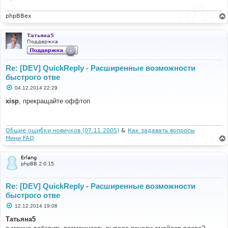
phpBBex
Татьяна5
Поддержка
Re: [DEV] QuickReply - Расширенные возможности
быстрого отве
С
04.12.2014 22:29
о
о
xisp
, прекращайте оффтоп
б
щ
е
н
и
Общие ошибки новичков (07.11.2005)
&
Как задавать вопросы
е
Мини FAQ
Erlang
phpBB 2.0.15
Re: [DEV] QuickReply - Расширенные возможности
быстрого отве
С
12.12.2014 19:08
о
о
Татьяна5
б