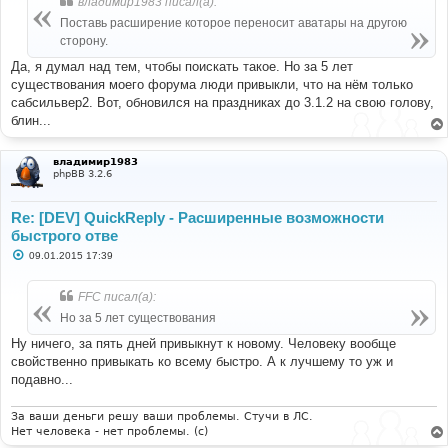
владимир1983 писал(а):
щ
е
Поставь расширение которое переносит аватары на другою
н
сторону.
и
е
Да, я думал над тем, чтобы поискать такое. Но за 5 лет
существования моего форума люди привыкли, что на нём только
сабсильвер2. Вот, обновился на праздниках до 3.1.2 на свою голову,
блин...
владимир1983
phpBB 3.2.6
Re: [DEV] QuickReply - Расширенные возможности
быстрого отве
С
09.01.2015 17:39
о
о
б
FFC писал(а):
щ
е
Но за 5 лет существования
н
и
Ну ничего, за пять дней привыкнут к новому. Человеку вообще
е
свойственно привыкать ко всему быстро. А к лучшему то уж и
подавно...
За ваши деньги решу ваши проблемы. Стучи в ЛС.
Нет человека - нет проблемы. (c)