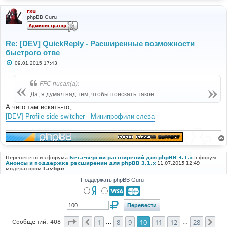
rxu
phpBB Guru
Re: [DEV] QuickReply - Расширенные возможности
быстрого отве
С
09.01.2015 17:43
о
о
б
FFC писал(а):
щ
е
Да, я думал над тем, чтобы поискать такое.
н
и
А чего там искать-то,
е
[DEV] Profile side switcher - Минипрофили слева
Перенесено из форума
Бета-версии расширений для phpBB 3.1.x
в форум
Анонсы и поддержка расширений для phpBB 3.1.x
11.07.2015 12:49
модератором
LavIgor
Поддержать phpBB Guru
Страница
10
из
28
1
8
9
10
11
12
28
Пред.
Сле
Сообщений: 408
…
…