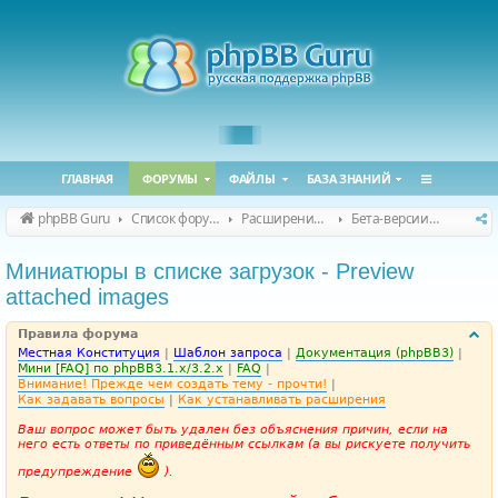
ГЛАВНАЯ
ФОРУМЫ
ФАЙЛЫ
БАЗА ЗНАНИЙ
phpBB Guru
Список форумов
Расширения phpBB
Бета-версии расширений для phpBB
Миниатюры в списке загрузок - Preview
attached images
Правила форума
Местная Конституция
|
Шаблон запроса
|
Документация (phpBB3)
|
Мини [FAQ] по phpBB3.1.x/3.2.x
|
FAQ
|
Внимание! Прежде чем создать тему - прочти!
|
Как задавать вопросы
|
Как устанавливать расширения
Ваш вопрос может быть удален без объяснения причин, если на
него есть ответы по приведённым ссылкам (а вы рискуете получить
предупреждение
).