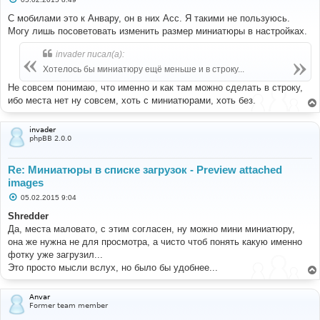
о
о
С мобилами это к Анвару, он в них Асс. Я такими не пользуюсь.
б
Могу лишь посоветовать изменить размер миниатюры в настройках.
щ
е
н
invader писал(а):
и
е
Хотелось бы миниатюру ещё меньше и в строку...
Не совсем понимаю, что именно и как там можно сделать в строку,
ибо места нет ну совсем, хоть с миниатюрами, хоть без.
invader
phpBB 2.0.0
Re: Миниатюры в списке загрузок - Preview attached
images
С
05.02.2015 9:04
о
о
Shredder
б
Да, места маловато, с этим согласен, ну можно мини миниатюру,
щ
е
она же нужна не для просмотра, а чисто чтоб понять какую именно
н
фотку уже загрузил...
и
е
Это просто мысли вслух, но было бы удобнее...
Anvar
Former team member