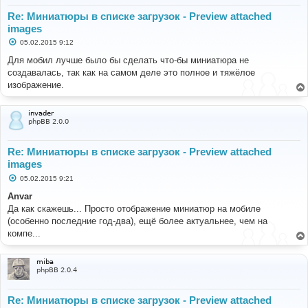
Re: Миниатюры в списке загрузок - Preview attached
images
С
05.02.2015 9:12
о
о
Для мобил лучше было бы сделать что-бы миниатюра не
б
создавалась, так как на самом деле это полное и тяжёлое
щ
е
изображение.
н
и
е
invader
phpBB 2.0.0
Re: Миниатюры в списке загрузок - Preview attached
images
С
05.02.2015 9:21
о
о
Anvar
б
Да как скажешь... Просто отображение миниатюр на мобиле
щ
е
(особенно последние год-два), ещё более актуальнее, чем на
н
компе...
и
е
miba
phpBB 2.0.4
Re: Миниатюры в списке загрузок - Preview attached