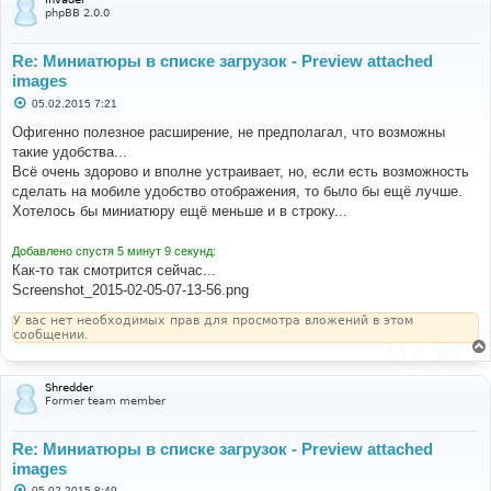
е
phpBB 2.0.0
Re: Миниатюры в списке загрузок - Preview attached
images
С
05.02.2015 7:21
о
о
Офигенно полезное расширение, не предполагал, что возможны
б
такие удобства...
щ
е
Всё очень здорово и вполне устраивает, но, если есть возможность
н
сделать на мобиле удобство отображения, то было бы ещё лучше.
и
е
Хотелось бы миниатюру ещё меньше и в строку...
Добавлено спустя 5 минут 9 секунд:
Как-то так смотрится сейчас...
Screenshot_2015-02-05-07-13-56.png
У вас нет необходимых прав для просмотра вложений в этом
сообщении.
Shredder
Former team member
Re: Миниатюры в списке загрузок - Preview attached
images
С
05.02.2015 8:49