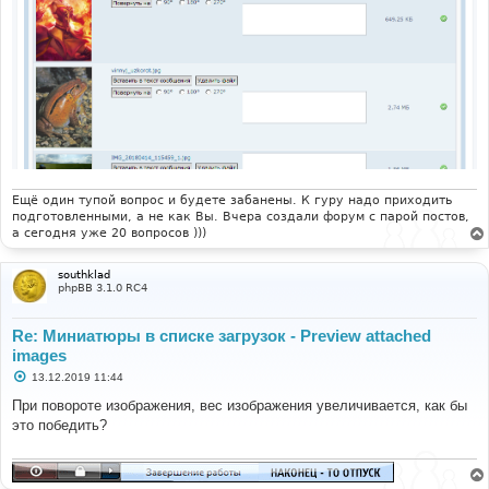
Ещё один тупой вопрос и будете забанены. К гуру надо приходить
подготовленными, а не как Вы. Вчера создали форум с парой постов,
а сегодня уже 20 вопросов )))
southklad
phpBB 3.1.0 RC4
Re: Миниатюры в списке загрузок - Preview attached
images
С
13.12.2019 11:44
о
о
При повороте изображения, вес изображения увеличивается, как бы
б
это победить?
щ
е
н
и
е