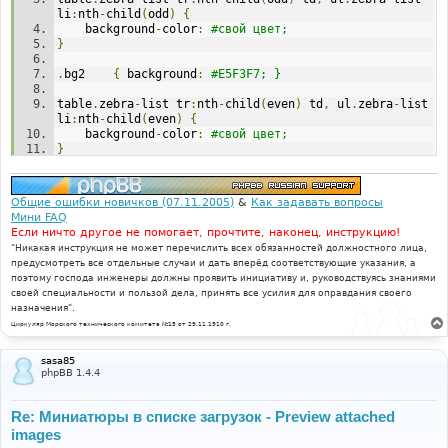
li
:
nth
-
child
(
odd
)
{
	background
-
color
:
#свой цвет;
}
.
bg2	
{
 background
:
#E5F3F7; }
table
.
zebra
-
list tr
:
nth
-
child
(
even
)
 td
,
 ul
.
zebra
-
list 
li
:
nth
-
child
(
even
)
{
	background
-
color
:
#свой цвет;
}
Общие ошибки новичков (07.11.2005)
&
Как задавать вопросы
Мини FAQ
Если ничто другое не помогает, прочтите, наконец, инструкцию!
"Никакая инструкция не может перечислить всех обязанностей должностного лица,
предусмотреть все отдельные случаи и дать вперёд соответствующие указания, а
поэтому господа инженеры должны проявить инициативу и, руководствуясь знаниями
своей специальности и пользой дела, принять все усилия для оправдания своего
назначения".
Циркуляр Морского технического комитета №15 от 29.11.1910 г.
sasa85
phpBB 1.4.4
Re: Миниатюры в списке загрузок - Preview attached
images