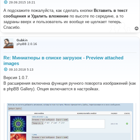
С
29.09.2015 16:21
о
о
А подскажите пожалуйста, как сделать кнопки
Вставить в текст
б
сообщения и Удалить вложение
по высоте по середине, а то
щ
е
задраны вверх и пользователь их вообще не щелкает теперь.
н
Спасибо.
и
е
Gubkin
phpBB 2.0.16
Re: Миниатюры в списке загрузок - Preview attached
images
С
09.10.2018 5:13
о
о
Версия 1.0.7.
б
В расширения включена функция ручного поворота изображений (как
щ
е
в phpBB Gallery). Опция включается в настройках.
н
и
е