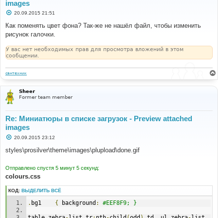
images
С
20.09.2015 21:51
о
о
Как поменять цвет фона? Так-же не нашёл файл, чтобы изменить
б
рисунок галочки.
щ
е
н
У вас нет необходимых прав для просмотра вложений в этом
и
сообщении.
е
сантехник
Sheer
Former team member
Re: Миниатюры в списке загрузок - Preview attached
images
С
20.09.2015 23:12
о
о
styles\prosilver\theme\images\plupload\done.gif
б
щ
е
Отправлено спустя 5 минут 5 секунд:
н
colours.css
и
е
КОД:
ВЫДЕЛИТЬ ВСЁ
.
bg1	
{
 background
:
#EEF8F9; }
table
.
zebra
-
list tr
:
nth
-
child
(
odd
)
 td
,
 ul
.
zebra
-
list 