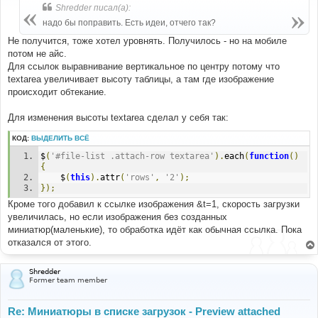
б
Shredder писал(а):
щ
е
надо бы поправить. Есть идеи, отчего так?
н
и
Не получится, тоже хотел уровнять. Получилось - но на мобиле
е
потом не айс.
Для ссылок выравнивание вертикальное по центру потому что
textarea увеличивает высоту таблицы, а там где изображение
происходит обтекание.
Для изменения высоты textarea сделал у себя так:
КОД:
ВЫДЕЛИТЬ ВСЁ
$
(
'#file-list .attach-row textarea'
).
each
(
function
()
{
	$
(
this
).
attr
(
'rows'
,
'2'
);
});
Кроме того добавил к ссылке изображения &t=1, скорость загрузки
увеличилась, но если изображения без созданных
миниатюр(маленькие), то обработка идёт как обычная ссылка. Пока
отказался от этого.
Shredder
Former team member
Re: Миниатюры в списке загрузок - Preview attached