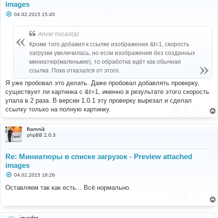
images
С
04.02.2015 15:45
о
о
б
Anvar писал(а):
щ
е
Кроме того добавил к ссылке изображения &t=1, скорость
н
загрузки увеличилась, но если изображения без созданных
и
е
миниатюр(маленькие), то обработка идёт как обычная
ссылка. Пока отказался от этого.
Я уже пробовал это делать. Даже пробовал добавлять проверку,
существует ли картинка с &t=1, именно в результате этого скорость
упала в 2 раза. В версии 1.0.1 эту проверку вырезал и сделал
ссылку только на полную картинку.
Romnik
phpBB 2.0.3
Re: Миниатюры в списке загрузок - Preview attached
images
С
04.02.2015 18:26
о
о
Оставляем так как есть... Всё нормально.
б
щ
е
н
и
invader