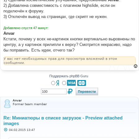
2) Добавлена совместимость с плагином highslide, если он
подключён к форуму.
3) Отключён вывод на страницах, где скрипт не нужен.
Добавлено спустя 47 минут:
Anvar
Кстати, почему у всех не-картинок кнопки вертикально выровнены по
центру, а у картинок прилипли к верху? Смотрится некрасиво, надо
бы поправить. Есть идеи, отчего так?
У вас нет необходимых прав для просмотра вложений в этом
сообщении.
Поддержать phpBB Guru
Anvar
Former team member
Re: Миниатюры в списке загрузок - Preview attached
images
С
04.02.2015 13:47
о
о