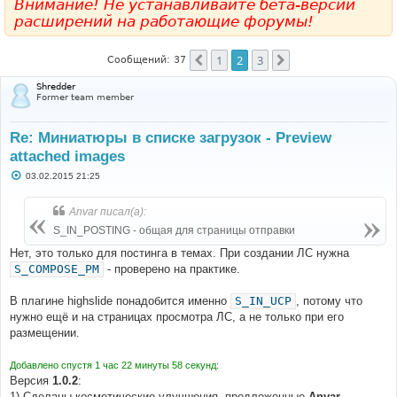
Внимание! Не устанавливайте бета-версии
расширений на работающие форумы!
1
2
3
Пред.
След.
Сообщений: 37
Shredder
Former team member
Re: Миниатюры в списке загрузок - Preview
attached images
С
03.02.2015 21:25
о
о
б
Anvar писал(а):
щ
е
S_IN_POSTING - общая для страницы отправки
н
и
Нет, это только для постинга в темах. При создании ЛС нужна
е
S_COMPOSE_PM
- проверено на практике.
В плагине highslide понадобится именно
S_IN_UCP
, потому что
нужно ещё и на страницах просмотра ЛС, а не только при его
размещении.
Добавлено спустя 1 час 22 минуты 58 секунд:
Версия
1.0.2
:
1) Сделаны косметические улучшения, предложенные
Anvar
.