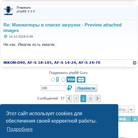
Пчелкин
phpBB 3.3.0
Re: Миниатюры в списке загрузок - Preview attached
images
С
14.12.2019 6:39
о
о
Ни как. Имагик есть имагик..
б
щ
е
н
и
NIKON-D90, AF-S 18-105, AF-S 14-24, AF-S 24-70
е
Поддержать phpBB Guru
1
2
3
Пред.
След.
Сообщений: 37
Перейти
Этот сайт использует cookies для
Главная
Форумы
Наша команда
О команде
Конфиденциальность
обеспечения своей корректной работы.
Подробнее