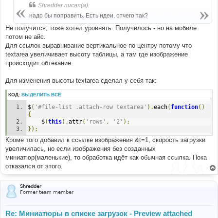
б
Shredder писал(а):
щ
е
надо бы поправить. Есть идеи, отчего так?
н
и
Не получится, тоже хотел уровнять. Получилось - но на мобиле
е
потом не айс.
Для ссылок выравнивание вертикальное по центру потому что
textarea увеличивает высоту таблицы, а там где изображение
происходит обтекание.
Для изменения высоты textarea сделал у себя так:
КОД:
ВЫДЕЛИТЬ ВСЁ
$
(
'#file-list .attach-row textarea'
).
each
(
function
()
{
	$
(
this
).
attr
(
'rows'
,
'2'
);
});
Кроме того добавил к ссылке изображения &t=1, скорость загрузки
увеличилась, но если изображения без созданных
миниатюр(маленькие), то обработка идёт как обычная ссылка. Пока
отказался от этого.
Shredder
Former team member
Re: Миниатюры в списке загрузок - Preview attached