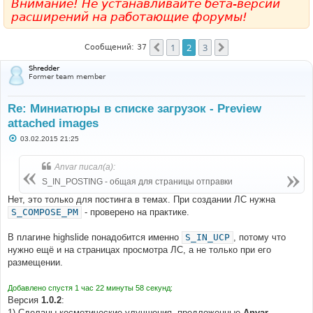
Внимание! Не устанавливайте бета-версии
расширений на работающие форумы!
1
2
3
Пред.
След.
Сообщений: 37
Shredder
Former team member
Re: Миниатюры в списке загрузок - Preview
attached images
С
03.02.2015 21:25
о
о
б
Anvar писал(а):
щ
е
S_IN_POSTING - общая для страницы отправки
н
и
Нет, это только для постинга в темах. При создании ЛС нужна
е
S_COMPOSE_PM
- проверено на практике.
В плагине highslide понадобится именно
S_IN_UCP
, потому что
нужно ещё и на страницах просмотра ЛС, а не только при его
размещении.
Добавлено спустя 1 час 22 минуты 58 секунд:
Версия
1.0.2
:
1) Сделаны косметические улучшения, предложенные
Anvar
.