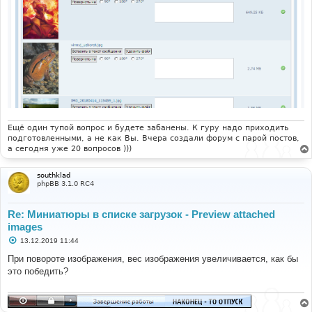
Ещё один тупой вопрос и будете забанены. К гуру надо приходить
подготовленными, а не как Вы. Вчера создали форум с парой постов,
а сегодня уже 20 вопросов )))
southklad
phpBB 3.1.0 RC4
Re: Миниатюры в списке загрузок - Preview attached
images
С
13.12.2019 11:44
о
о
При повороте изображения, вес изображения увеличивается, как бы
б
это победить?
щ
е
н
и
е