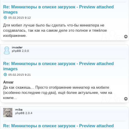
Re: Миниатюры в списке загрузок - Preview attached
images
С
05.02.2015 9:12
о
о
Для мобил лучше было бы сделать что-бы миниатюра не
б
создавалась, так как на самом деле это полное и тяжёлое
щ
е
изображение.
н
и
е
invader
phpBB 2.0.0
Re: Миниатюры в списке загрузок - Preview attached
images
С
05.02.2015 9:21
о
о
Anvar
б
Да как скажешь... Просто отображение миниатюр на мобиле
щ
е
(особенно последние год-два), ещё более актуальнее, чем на
н
компе...
и
е
miba
phpBB 2.0.4
Re: Миниатюры в списке загрузок - Preview attached