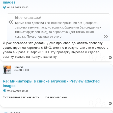
images
С
04.02.2015 15:45
о
о
б
Anvar писал(а):
щ
е
Кроме того добавил к ссылке изображения &t=1, скорость
н
загрузки увеличилась, но если изображения без созданных
и
е
миниатюр(маленькие), то обработка идёт как обычная
ссылка. Пока отказался от этого.
Я уже пробовал это делать. Даже пробовал добавлять проверку,
существует ли картинка с &t=1, именно в результате этого скорость
упала в 2 раза. В версии 1.0.1 эту проверку вырезал и сделал
ссылку только на полную картинку.
Romnik
phpBB 2.0.3
Re: Миниатюры в списке загрузок - Preview attached
images
С
04.02.2015 18:26
о
о
Оставляем так как есть... Всё нормально.
б
щ
е
н
и
invader