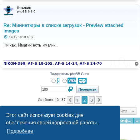
Пчелкин
phpBB 3.3.0
Re: Миниатюры в списке загрузок - Preview attached
images
С
14.12.2019 6:39
о
о
Ни как. Имагик есть имагик..
б
щ
е
н
и
NIKON-D90, AF-S 18-105, AF-S 14-24, AF-S 24-70
е
Поддержать phpBB Guru
1
2
3
Пред.
След.
Сообщений: 37
Перейти
Этот сайт использует cookies для
Главная
Форумы
Наша команда
О команде
Конфиденциальность
обеспечения своей корректной работы.
Подробнее