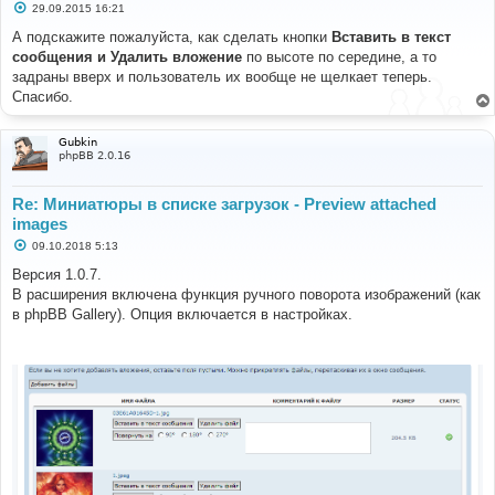
С
29.09.2015 16:21
о
о
А подскажите пожалуйста, как сделать кнопки
Вставить в текст
б
сообщения и Удалить вложение
по высоте по середине, а то
щ
е
задраны вверх и пользователь их вообще не щелкает теперь.
н
Спасибо.
и
е
Gubkin
phpBB 2.0.16
Re: Миниатюры в списке загрузок - Preview attached
images
С
09.10.2018 5:13
о
о
Версия 1.0.7.
б
В расширения включена функция ручного поворота изображений (как
щ
е
в phpBB Gallery). Опция включается в настройках.
н
и
е