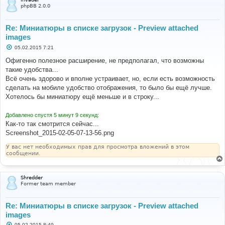
е
phpBB 2.0.0
Re: Миниатюры в списке загрузок - Preview attached
images
С
05.02.2015 7:21
о
о
Офигенно полезное расширение, не предполагал, что возможны
б
такие удобства...
щ
е
Всё очень здорово и вполне устраивает, но, если есть возможность
н
сделать на мобиле удобство отображения, то было бы ещё лучше.
и
е
Хотелось бы миниатюру ещё меньше и в строку...
Добавлено спустя 5 минут 9 секунд:
Как-то так смотрится сейчас...
Screenshot_2015-02-05-07-13-56.png
У вас нет необходимых прав для просмотра вложений в этом
сообщении.
Shredder
Former team member
Re: Миниатюры в списке загрузок - Preview attached
images
С
05.02.2015 8:49