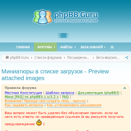
ГЛАВНАЯ
ФОРУМЫ
ФАЙЛЫ
БАЗА ЗНАНИЙ
phpBB Guru
Список форумов
Расширения phpBB
Бета-версии расширений для phpBB
Миниатюры в списке загрузок - Preview
attached images
Правила форума
Местная Конституция
|
Шаблон запроса
|
Документация (phpBB3)
|
Мини [FAQ] по phpBB3.1.x/3.2.x
|
FAQ
|
Внимание! Прежде чем создать тему - прочти!
|
Как задавать вопросы
|
Как устанавливать расширения
Ваш вопрос может быть удален без объяснения причин, если на
него есть ответы по приведённым ссылкам (а вы рискуете получить
предупреждение
).