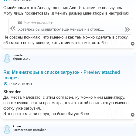
о
о
С мобилами это к Анвару, он в них Асс. Я такими не пользуюсь.
б
Могу лишь посоветовать изменить размер миниатюры в настройках.
щ
е
н
invader писал(а):
и
е
Хотелось бы миниатюру ещё меньше и в строку...
Не совсем понимаю, что именно и как там можно сделать в строку,
ибо места нет ну совсем, хоть с миниатюрами, хоть без.
invader
phpBB 2.0.0
Re: Миниатюры в списке загрузок - Preview attached
images
С
05.02.2015 9:04
о
о
Shredder
б
Да, места маловато, с этим согласен, ну можно мини миниатюру,
щ
е
она же нужна не для просмотра, а чисто чтоб понять какую именно
н
фотку уже загрузил...
и
е
Это просто мысли вслух, но было бы удобнее...
Anvar
Former team member