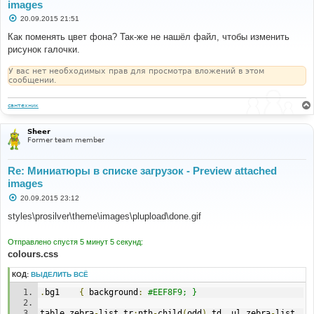
images
С
20.09.2015 21:51
о
о
Как поменять цвет фона? Так-же не нашёл файл, чтобы изменить
б
рисунок галочки.
щ
е
н
У вас нет необходимых прав для просмотра вложений в этом
и
сообщении.
е
сантехник
Sheer
Former team member
Re: Миниатюры в списке загрузок - Preview attached
images
С
20.09.2015 23:12
о
о
styles\prosilver\theme\images\plupload\done.gif
б
щ
е
Отправлено спустя 5 минут 5 секунд:
н
colours.css
и
е
КОД:
ВЫДЕЛИТЬ ВСЁ
.
bg1	
{
 background
:
#EEF8F9; }
table
.
zebra
-
list tr
:
nth
-
child
(
odd
)
 td
,
 ul
.
zebra
-
list 