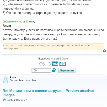
2) Добавлена совместимость с плагином highslide, если он
подключён к форуму.
3) Отключён вывод на страницах, где скрипт не нужен.
Добавлено спустя 47 минут:
Anvar
Кстати, почему у всех не-картинок кнопки вертикально выровнены по
центру, а у картинок прилипли к верху? Смотрится некрасиво, надо
бы поправить. Есть идеи, отчего так?
У вас нет необходимых прав для просмотра вложений в этом
сообщении.
Поддержать phpBB Guru
Anvar
Former team member
Re: Миниатюры в списке загрузок - Preview attached
images
С
04.02.2015 13:47
о
о