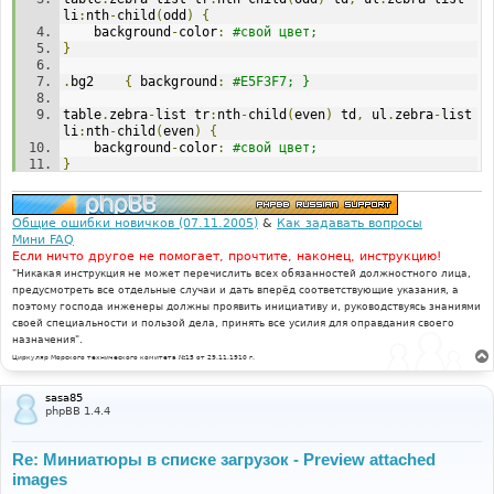
li
:
nth
-
child
(
odd
)
{
	background
-
color
:
#свой цвет;
}
.
bg2	
{
 background
:
#E5F3F7; }
table
.
zebra
-
list tr
:
nth
-
child
(
even
)
 td
,
 ul
.
zebra
-
list 
li
:
nth
-
child
(
even
)
{
	background
-
color
:
#свой цвет;
}
Общие ошибки новичков (07.11.2005)
&
Как задавать вопросы
Мини FAQ
Если ничто другое не помогает, прочтите, наконец, инструкцию!
"Никакая инструкция не может перечислить всех обязанностей должностного лица,
предусмотреть все отдельные случаи и дать вперёд соответствующие указания, а
поэтому господа инженеры должны проявить инициативу и, руководствуясь знаниями
своей специальности и пользой дела, принять все усилия для оправдания своего
назначения".
Циркуляр Морского технического комитета №15 от 29.11.1910 г.
sasa85
phpBB 1.4.4
Re: Миниатюры в списке загрузок - Preview attached
images