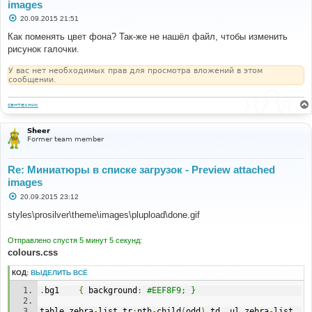
images
С
20.09.2015 21:51
о
о
Как поменять цвет фона? Так-же не нашёл файл, чтобы изменить
б
рисунок галочки.
щ
е
н
У вас нет необходимых прав для просмотра вложений в этом
и
сообщении.
е
сантехник
Sheer
Former team member
Re: Миниатюры в списке загрузок - Preview attached
images
С
20.09.2015 23:12
о
о
styles\prosilver\theme\images\plupload\done.gif
б
щ
е
Отправлено спустя 5 минут 5 секунд:
н
colours.css
и
е
КОД:
ВЫДЕЛИТЬ ВСЁ
.
bg1	
{
 background
:
#EEF8F9; }
table
.
zebra
-
list tr
:
nth
-
child
(
odd
)
 td
,
 ul
.
zebra
-
list 