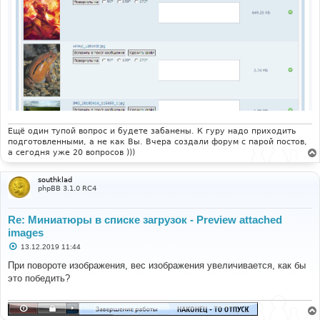
Ещё один тупой вопрос и будете забанены. К гуру надо приходить
подготовленными, а не как Вы. Вчера создали форум с парой постов,
а сегодня уже 20 вопросов )))
southklad
phpBB 3.1.0 RC4
Re: Миниатюры в списке загрузок - Preview attached
images
С
13.12.2019 11:44
о
о
При повороте изображения, вес изображения увеличивается, как бы
б
это победить?
щ
е
н
и
е