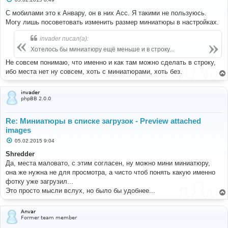
о
о
С мобилами это к Анвару, он в них Асс. Я такими не пользуюсь.
б
Могу лишь посоветовать изменить размер миниатюры в настройках.
щ
е
н
invader писал(а):
и
е
Хотелось бы миниатюру ещё меньше и в строку...
Не совсем понимаю, что именно и как там можно сделать в строку,
ибо места нет ну совсем, хоть с миниатюрами, хоть без.
invader
phpBB 2.0.0
Re: Миниатюры в списке загрузок - Preview attached
images
С
05.02.2015 9:04
о
о
Shredder
б
Да, места маловато, с этим согласен, ну можно мини миниатюру,
щ
е
она же нужна не для просмотра, а чисто чтоб понять какую именно
н
фотку уже загрузил...
и
е
Это просто мысли вслух, но было бы удобнее...
Anvar
Former team member