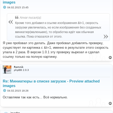
images
С
04.02.2015 15:45
о
о
б
Anvar писал(а):
щ
е
Кроме того добавил к ссылке изображения &t=1, скорость
н
загрузки увеличилась, но если изображения без созданных
и
е
миниатюр(маленькие), то обработка идёт как обычная
ссылка. Пока отказался от этого.
Я уже пробовал это делать. Даже пробовал добавлять проверку,
существует ли картинка с &t=1, именно в результате этого скорость
упала в 2 раза. В версии 1.0.1 эту проверку вырезал и сделал
ссылку только на полную картинку.
Romnik
phpBB 2.0.3
Re: Миниатюры в списке загрузок - Preview attached
images
С
04.02.2015 18:26
о
о
Оставляем так как есть... Всё нормально.
б
щ
е
н
и
invader