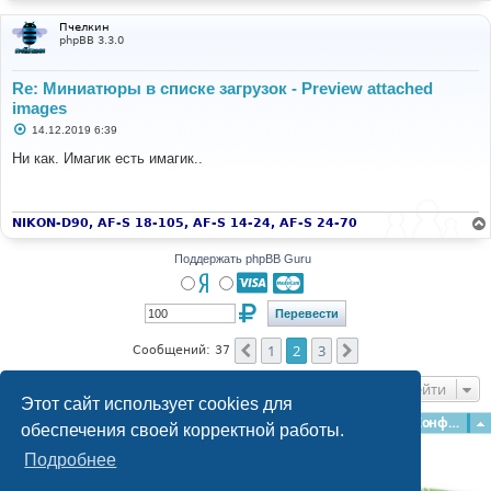
Пчелкин
phpBB 3.3.0
Re: Миниатюры в списке загрузок - Preview attached
images
С
14.12.2019 6:39
о
о
Ни как. Имагик есть имагик..
б
щ
е
н
и
NIKON-D90, AF-S 18-105, AF-S 14-24, AF-S 24-70
е
Поддержать phpBB Guru
1
2
3
Пред.
След.
Сообщений: 37
Перейти
Этот сайт использует cookies для
Главная
Форумы
Наша команда
О команде
Конфиденциальность
обеспечения своей корректной работы.
Подробнее