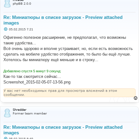
е
phpBB 2.0.0
Re: Миниатюры в списке загрузок - Preview attached
images
С
05.02.2015 7:21
о
о
Офигенно полезное расширение, не предполагал, что возможны
б
такие удобства...
щ
е
Всё очень здорово и вполне устраивает, но, если есть возможность
н
сделать на мобиле удобство отображения, то было бы ещё лучше.
и
е
Хотелось бы миниатюру ещё меньше и в строку...
Добавлено спустя 5 минут 9 секунд:
Как-то так смотрится сейчас...
Screenshot_2015-02-05-07-13-56.png
У вас нет необходимых прав для просмотра вложений в этом
сообщении.
Shredder
Former team member
Re: Миниатюры в списке загрузок - Preview attached
images
С
05.02.2015 8:49