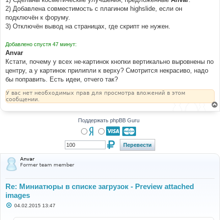
2) Добавлена совместимость с плагином highslide, если он
подключён к форуму.
3) Отключён вывод на страницах, где скрипт не нужен.
Добавлено спустя 47 минут:
Anvar
Кстати, почему у всех не-картинок кнопки вертикально выровнены по
центру, а у картинок прилипли к верху? Смотрится некрасиво, надо
бы поправить. Есть идеи, отчего так?
У вас нет необходимых прав для просмотра вложений в этом
сообщении.
Поддержать phpBB Guru
Anvar
Former team member
Re: Миниатюры в списке загрузок - Preview attached
images
С
04.02.2015 13:47
о
о