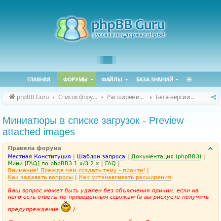
ГЛАВНАЯ
ФОРУМЫ
ФАЙЛЫ
БАЗА ЗНАНИЙ
phpBB Guru
Список форумов
Расширения phpBB
Бета-версии расширений для phpBB
Миниатюры в списке загрузок - Preview
attached images
Правила форума
Местная Конституция
|
Шаблон запроса
|
Документация (phpBB3)
|
Мини [FAQ] по phpBB3.1.x/3.2.x
|
FAQ
|
Внимание! Прежде чем создать тему - прочти!
|
Как задавать вопросы
|
Как устанавливать расширения
Ваш вопрос может быть удален без объяснения причин, если на
него есть ответы по приведённым ссылкам (а вы рискуете получить
предупреждение
).