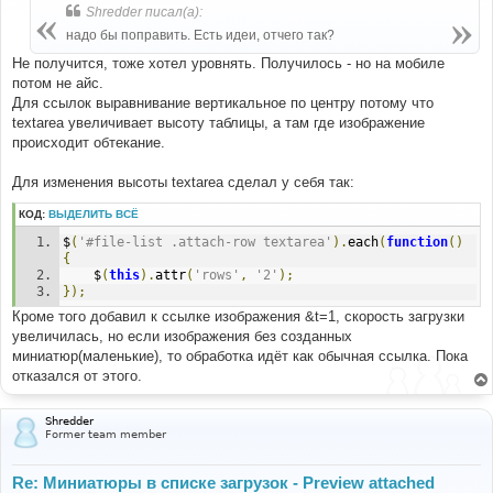
б
Shredder писал(а):
щ
е
надо бы поправить. Есть идеи, отчего так?
н
и
Не получится, тоже хотел уровнять. Получилось - но на мобиле
е
потом не айс.
Для ссылок выравнивание вертикальное по центру потому что
textarea увеличивает высоту таблицы, а там где изображение
происходит обтекание.
Для изменения высоты textarea сделал у себя так:
КОД:
ВЫДЕЛИТЬ ВСЁ
$
(
'#file-list .attach-row textarea'
).
each
(
function
()
{
	$
(
this
).
attr
(
'rows'
,
'2'
);
});
Кроме того добавил к ссылке изображения &t=1, скорость загрузки
увеличилась, но если изображения без созданных
миниатюр(маленькие), то обработка идёт как обычная ссылка. Пока
отказался от этого.
Shredder
Former team member
Re: Миниатюры в списке загрузок - Preview attached