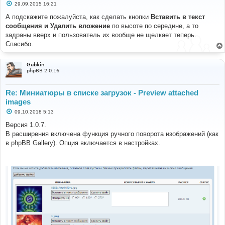
С
29.09.2015 16:21
о
о
А подскажите пожалуйста, как сделать кнопки
Вставить в текст
б
сообщения и Удалить вложение
по высоте по середине, а то
щ
е
задраны вверх и пользователь их вообще не щелкает теперь.
н
Спасибо.
и
е
Gubkin
phpBB 2.0.16
Re: Миниатюры в списке загрузок - Preview attached
images
С
09.10.2018 5:13
о
о
Версия 1.0.7.
б
В расширения включена функция ручного поворота изображений (как
щ
е
в phpBB Gallery). Опция включается в настройках.
н
и
е