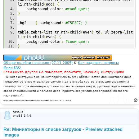
li
:
nth
-
child
(
odd
)
{
	background
-
color
:
#свой цвет;
}
.
bg2	
{
 background
:
#E5F3F7; }
table
.
zebra
-
list tr
:
nth
-
child
(
even
)
 td
,
 ul
.
zebra
-
list 
li
:
nth
-
child
(
even
)
{
	background
-
color
:
#свой цвет;
}
Общие ошибки новичков (07.11.2005)
&
Как задавать вопросы
Мини FAQ
Если ничто другое не помогает, прочтите, наконец, инструкцию!
"Никакая инструкция не может перечислить всех обязанностей должностного лица,
предусмотреть все отдельные случаи и дать вперёд соответствующие указания, а
поэтому господа инженеры должны проявить инициативу и, руководствуясь знаниями
своей специальности и пользой дела, принять все усилия для оправдания своего
назначения".
Циркуляр Морского технического комитета №15 от 29.11.1910 г.
sasa85
phpBB 1.4.4
Re: Миниатюры в списке загрузок - Preview attached
images