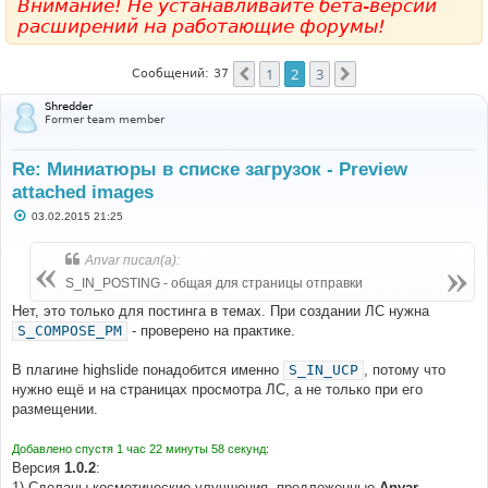
Внимание! Не устанавливайте бета-версии
расширений на работающие форумы!
1
2
3
Пред.
След.
Сообщений: 37
Shredder
Former team member
Re: Миниатюры в списке загрузок - Preview
attached images
С
03.02.2015 21:25
о
о
б
Anvar писал(а):
щ
е
S_IN_POSTING - общая для страницы отправки
н
и
Нет, это только для постинга в темах. При создании ЛС нужна
е
S_COMPOSE_PM
- проверено на практике.
В плагине highslide понадобится именно
S_IN_UCP
, потому что
нужно ещё и на страницах просмотра ЛС, а не только при его
размещении.
Добавлено спустя 1 час 22 минуты 58 секунд:
Версия
1.0.2
:
1) Сделаны косметические улучшения, предложенные
Anvar
.