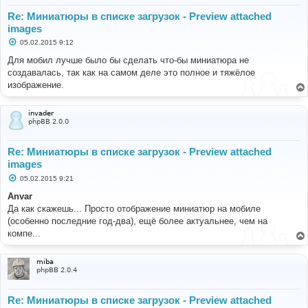
Re: Миниатюры в списке загрузок - Preview attached
images
С
05.02.2015 9:12
о
о
Для мобил лучше было бы сделать что-бы миниатюра не
б
создавалась, так как на самом деле это полное и тяжёлое
щ
е
изображение.
н
и
е
invader
phpBB 2.0.0
Re: Миниатюры в списке загрузок - Preview attached
images
С
05.02.2015 9:21
о
о
Anvar
б
Да как скажешь... Просто отображение миниатюр на мобиле
щ
е
(особенно последние год-два), ещё более актуальнее, чем на
н
компе...
и
е
miba
phpBB 2.0.4
Re: Миниатюры в списке загрузок - Preview attached