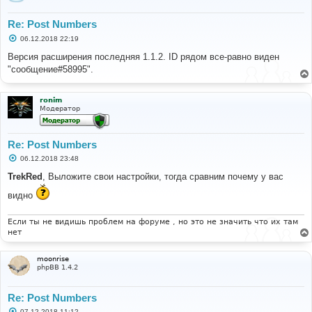
Re: Post Numbers
С
06.12.2018 22:19
о
о
Версия расширения последняя 1.1.2. ID рядом все-равно виден
б
"сообщение#58995".
щ
е
н
и
ronim
е
Модератор
Re: Post Numbers
С
06.12.2018 23:48
о
о
TrekRed
, Выложите свои настройки, тогда сравним почему у вас
б
щ
видно
е
н
и
Если ты не видишь проблем на форуме , но это не значить что их там
е
нет
moonrise
phpBB 1.4.2
Re: Post Numbers
С
07.12.2018 11:12