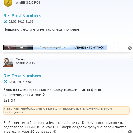
phpBB 3.1.0 RC4
Re: Post Numbers
С
02.02.2016 21:07
о
о
Поправил, если что не так спецы поправят
б
щ
е
н
и
е
Gubkin
phpBB 2.0.16
Re: Post Numbers
С
03.02.2016 6:50
о
о
Кликаю на копирование и сверху вылазит такая фигня
б
не переведено чтоли ?
щ
е
121.gif
н
и
У вас нет необходимых прав для просмотра вложений в этом
е
сообщении.
Ещё один тупой вопрос и будете забанены. К гуру надо приходить
подготовленными, а не как Вы. Вчера создали форум с парой постов,
а сегодня уже 20 вопросов )))