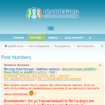
ГЛАВНАЯ
ФОРУМЫ
ФАЙЛЫ
БАЗА ЗНАНИЙ
phpBB Guru
Список форумов
Расширения phpBB
Бета-версии расширений для phpBB
Post Numbers
Правила форума
Местная Конституция
|
Шаблон запроса
|
Документация (phpBB3)
|
Мини [FAQ] по phpBB3.1.x/3.2.x
|
FAQ
|
Внимание! Прежде чем создать тему - прочти!
|
Как задавать вопросы
|
Как устанавливать расширения
Ваш вопрос может быть удален без объяснения причин, если на
него есть ответы по приведённым ссылкам (а вы рискуете получить
предупреждение
).
Внимание! Не устанавливайте бета-версии