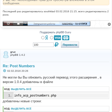
У вас нет необходимых прав для просмотра вложений в этом
сообщении.
Последний раз редактировалось
southklad
03.02.2016 21:15, всего редактировалось 2
раза.
Поддержать phpBB Guru
gruz
phpBB 1.4.2
Re: Post Numbers
С
02.02.2016 20:26
о
о
Не могли бы Вы обновить русский перевод этого расширения , в
б
версии 1.0.4 добавлены в файле
щ
е
н
КОД:
ВЫДЕЛИТЬ ВСЁ
и
е
info_acp_postnumbers
.
php
добавлены новые строки:
КОД:
ВЫДЕЛИТЬ ВСЁ