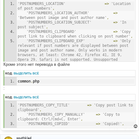
'POSTNUMBERS_LOCATION'
=>
'Location 
of post numbers'
,
'POSTNUMBERS_LOCATION_AUTHOR'
=>
'Between post image and post author name'
,
'POSTNUMBERS_LOCATION_SUBJECT'
=>
'In 
post subject'
,
'POSTNUMBERS_CLIPBOARD'
=>
'Copy 
post link to clipboard when clicking on post number'
,
'POSTNUMBERS_CLIPBOARD_EXP'
=>
'Only 
relevant if post numbers are displayed between post 
image and post author name. Only works in modern 
browsers, at least: Chrome 42, Firefox 41, IE 9, 
Opera 29. Safari is not supported. Unsupported 
Кроме этого нет перевода в файле
browsers display a promt containing the post link 
instead.'
,
'POSTNUMBERS_BOLD'
=>
'Make 
КОД:
ВЫДЕЛИТЬ ВСЁ
post numbers/IDs bold'
,
common
.
php
'POSTNUMBERS_BOLD_EXP'
=>
'Only 
relevant if post numbers are displayed between post 
:
image and post author name.'
,
КОД:
ВЫДЕЛИТЬ ВСЁ
'POSTNUMBERS_COPY_TITLE'
=>
'Copy post link to 
clipboard'
,
'POSTNUMBERS_COPY_MANUALLY'
=>
'Copy to 
clipboard: Ctrl/Cmd+C, Enter'
,
'POSTNUMBERS_COPIED'
=>
'Copied!'
,
southklad