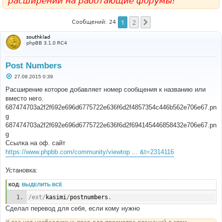
расширений на работающие форумы!
1
2
След.
Сообщений: 24
southklad
phpBB 3.1.0 RC4
Post Numbers
С
27.08.2015 0:39
о
о
Расширение которое добавляет номер сообщения к названию или
б
вместо него.
щ
е
687474703a2f2f692e696d6775722e636f6d2f4857354c446b562e706e67.pn
н
g
и
е
687474703a2f2f692e696d6775722e636f6d2f694145446858432e706e67.pn
g
Ссылка на оф. сайт
https://www.phpbb.com/community/viewtop ... &t=2314116
Установка:
КОД:
ВЫДЕЛИТЬ ВСЁ
/ext/
kasimi
/
postnumbers
.
Сделал перевод для себя, если кому нужно