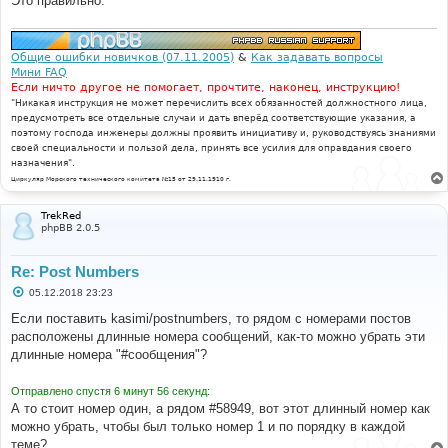
Это правильно.
е
Общие ошибки новичков (07.11.2005)
&
Как задавать вопросы
Мини FAQ
Если ничто другое не помогает, прочтите, наконец, инструкцию!
"Никакая инструкция не может перечислить всех обязанностей должностного лица,
предусмотреть все отдельные случаи и дать вперёд соответствующие указания, а
поэтому господа инженеры должны проявить инициативу и, руководствуясь знаниями
своей специальности и пользой дела, принять все усилия для оправдания своего
назначения".
Циркуляр Морского технического комитета №15 от 29.11.1910 г.
TrekRed
phpBB 2.0.5
Re: Post Numbers
С
05.12.2018 23:23
о
о
Если поставить kasimi/postnumbers, то рядом с номерами постов
б
расположены длинные номера сообщений, как-то можно убрать эти
щ
е
длинные номера "#сообщения"?
н
и
е
Отправлено спустя 6 минут 56 секунд:
А то стоит номер один, а рядом #58949, вот этот длинный номер как
можно убрать, чтобы был только номер 1 и по порядку в каждой
теме?