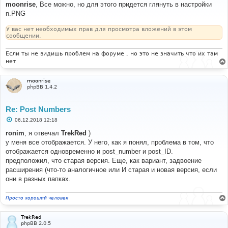
о
moonrise
, Все можно, но для этого придется глянуть в настройки
б
n.PNG
щ
е
н
У вас нет необходимых прав для просмотра вложений в этом
и
сообщении.
е
Если ты не видишь проблем на форуме , но это не значить что их там
нет
moonrise
phpBB 1.4.2
Re: Post Numbers
С
06.12.2018 12:18
о
о
ronim
, я отвечал
TrekRed
)
б
у меня все отображается. У него, как я понял, проблема в том, что
щ
е
отображается одновременно и post_number и post_ID.
н
предположил, что старая версия. Еще, как вариант, задвоение
и
е
расширения (что-то аналогичное или И старая и новая версия, если
они в разных папках.
Просто хороший человек
TrekRed
phpBB 2.0.5