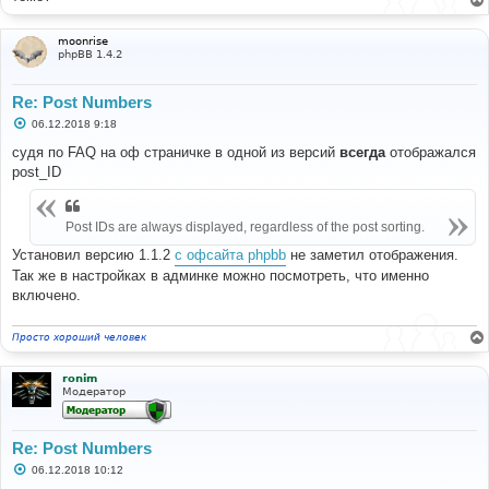
moonrise
phpBB 1.4.2
Re: Post Numbers
С
06.12.2018 9:18
о
о
судя по FAQ на оф страничке в одной из версий
всегда
отображался
б
post_ID
щ
е
н
и
Post IDs are always displayed, regardless of the post sorting.
е
Установил версию 1.1.2
с офсайта phpbb
не заметил отображения.
Так же в настройках в админке можно посмотреть, что именно
включено.
Просто хороший человек
ronim
Модератор
Re: Post Numbers
С
06.12.2018 10:12
о