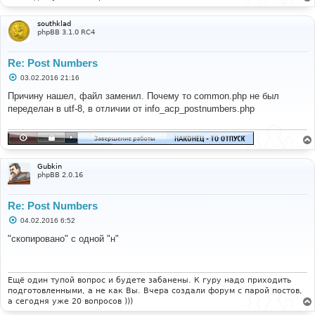
southklad
phpBB 3.1.0 RC4
Re: Post Numbers
С
03.02.2016 21:16
о
о
Причину нашел, файл заменил. Почему то common.php не был
б
переделан в utf-8, в отличии от info_acp_postnumbers.php
щ
е
н
и
е
Gubkin
phpBB 2.0.16
Re: Post Numbers
С
04.02.2016 6:52
о
о
"скопировано" с одной "н"
б
щ
е
н
и
Ещё один тупой вопрос и будете забанены. К гуру надо приходить
е
подготовленными, а не как Вы. Вчера создали форум с парой постов,
а сегодня уже 20 вопросов )))