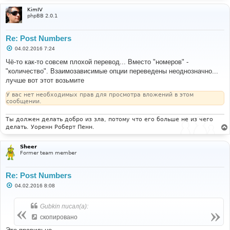
KimIV
phpBB 2.0.1
Re: Post Numbers
С
04.02.2016 7:24
о
о
Чё-то как-то совсем плохой перевод... Вместо "номеров" -
б
"количество". Взаимозависимые опции переведены неоднозначно...
щ
е
лучше вот этот возьмите
н
и
У вас нет необходимых прав для просмотра вложений в этом
е
сообщении.
Ты должен делать добро из зла, потому что его больше не из чего
делать. Уоренн Роберт Пенн.
Sheer
Former team member
Re: Post Numbers
С
04.02.2016 8:08
о
о
б
Gubkin писал(а):
щ
е
скопировано
н
и