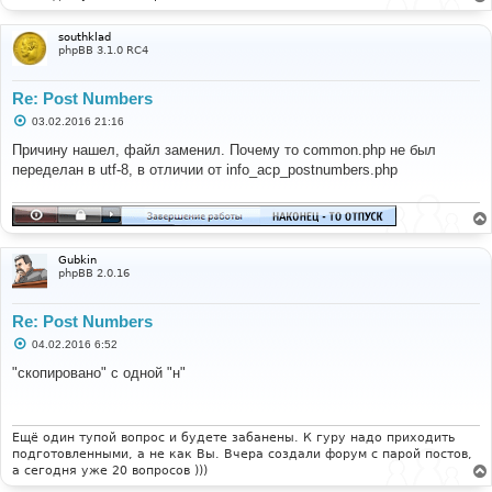
southklad
phpBB 3.1.0 RC4
Re: Post Numbers
С
03.02.2016 21:16
о
о
Причину нашел, файл заменил. Почему то common.php не был
б
переделан в utf-8, в отличии от info_acp_postnumbers.php
щ
е
н
и
е
Gubkin
phpBB 2.0.16
Re: Post Numbers
С
04.02.2016 6:52
о
о
"скопировано" с одной "н"
б
щ
е
н
и
Ещё один тупой вопрос и будете забанены. К гуру надо приходить
е
подготовленными, а не как Вы. Вчера создали форум с парой постов,
а сегодня уже 20 вопросов )))