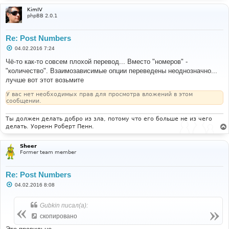
KimIV
phpBB 2.0.1
Re: Post Numbers
С
04.02.2016 7:24
о
о
Чё-то как-то совсем плохой перевод... Вместо "номеров" -
б
"количество". Взаимозависимые опции переведены неоднозначно...
щ
е
лучше вот этот возьмите
н
и
У вас нет необходимых прав для просмотра вложений в этом
е
сообщении.
Ты должен делать добро из зла, потому что его больше не из чего
делать. Уоренн Роберт Пенн.
Sheer
Former team member
Re: Post Numbers
С
04.02.2016 8:08
о
о
б
Gubkin писал(а):
щ
е
скопировано
н
и