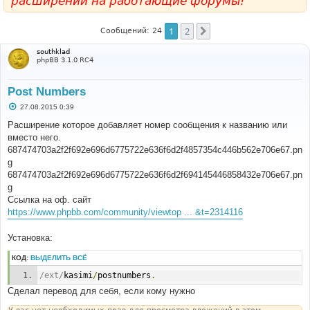
расширений на работающие форумы!
1
2
След.
Сообщений: 24
southklad
phpBB 3.1.0 RC4
Post Numbers
С
27.08.2015 0:39
о
о
Расширение которое добавляет номер сообщения к названию или
б
вместо него.
щ
е
687474703a2f2f692e696d6775722e636f6d2f4857354c446b562e706e67.pn
н
g
и
е
687474703a2f2f692e696d6775722e636f6d2f694145446858432e706e67.pn
g
Ссылка на оф. сайт
https://www.phpbb.com/community/viewtop ... &t=2314116
Установка:
КОД:
ВЫДЕЛИТЬ ВСЁ
/ext/
kasimi
/
postnumbers
.
Сделал перевод для себя, если кому нужно