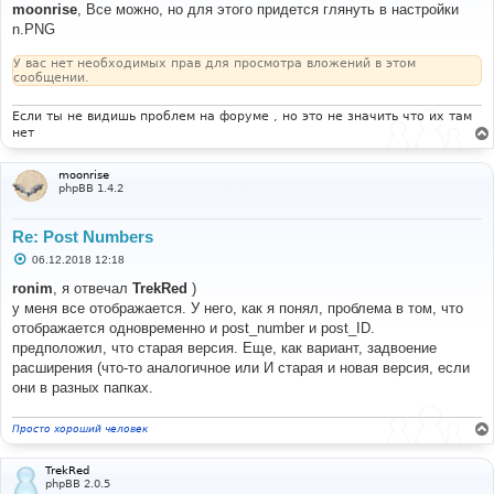
о
moonrise
, Все можно, но для этого придется глянуть в настройки
б
n.PNG
щ
е
н
У вас нет необходимых прав для просмотра вложений в этом
и
сообщении.
е
Если ты не видишь проблем на форуме , но это не значить что их там
нет
moonrise
phpBB 1.4.2
Re: Post Numbers
С
06.12.2018 12:18
о
о
ronim
, я отвечал
TrekRed
)
б
у меня все отображается. У него, как я понял, проблема в том, что
щ
е
отображается одновременно и post_number и post_ID.
н
предположил, что старая версия. Еще, как вариант, задвоение
и
е
расширения (что-то аналогичное или И старая и новая версия, если
они в разных папках.
Просто хороший человек
TrekRed
phpBB 2.0.5