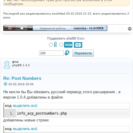
У вас нет необходимых прав для просмотра вложений в этом
сообщении.
Последний раз редактировалось
southklad
03.02.2016 21:15, всего редактировалось 2
раза.
Поддержать phpBB Guru
gruz
phpBB 1.4.2
Re: Post Numbers
С
02.02.2016 20:26
о
о
Не могли бы Вы обновить русский перевод этого расширения , в
б
версии 1.0.4 добавлены в файле
щ
е
н
КОД:
ВЫДЕЛИТЬ ВСЁ
и
е
info_acp_postnumbers
.
php
добавлены новые строки:
КОД:
ВЫДЕЛИТЬ ВСЁ