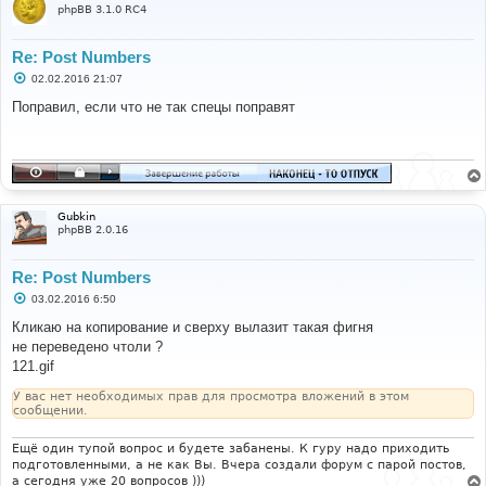
phpBB 3.1.0 RC4
Re: Post Numbers
С
02.02.2016 21:07
о
о
Поправил, если что не так спецы поправят
б
щ
е
н
и
е
Gubkin
phpBB 2.0.16
Re: Post Numbers
С
03.02.2016 6:50
о
о
Кликаю на копирование и сверху вылазит такая фигня
б
не переведено чтоли ?
щ
е
121.gif
н
и
У вас нет необходимых прав для просмотра вложений в этом
е
сообщении.
Ещё один тупой вопрос и будете забанены. К гуру надо приходить
подготовленными, а не как Вы. Вчера создали форум с парой постов,
а сегодня уже 20 вопросов )))