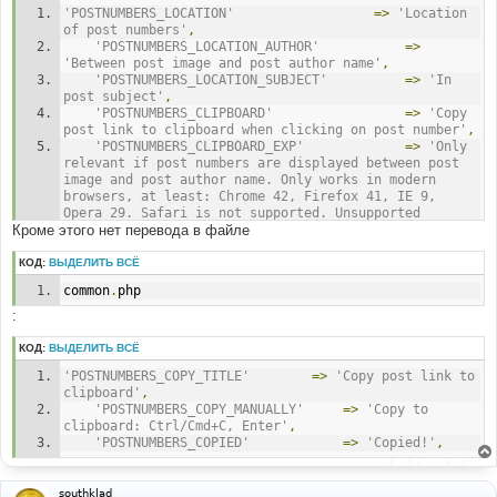
'POSTNUMBERS_LOCATION'
=>
'Location 
of post numbers'
,
'POSTNUMBERS_LOCATION_AUTHOR'
=>
'Between post image and post author name'
,
'POSTNUMBERS_LOCATION_SUBJECT'
=>
'In 
post subject'
,
'POSTNUMBERS_CLIPBOARD'
=>
'Copy 
post link to clipboard when clicking on post number'
,
'POSTNUMBERS_CLIPBOARD_EXP'
=>
'Only 
relevant if post numbers are displayed between post 
image and post author name. Only works in modern 
browsers, at least: Chrome 42, Firefox 41, IE 9, 
Opera 29. Safari is not supported. Unsupported 
Кроме этого нет перевода в файле
browsers display a promt containing the post link 
instead.'
,
'POSTNUMBERS_BOLD'
=>
'Make 
КОД:
ВЫДЕЛИТЬ ВСЁ
post numbers/IDs bold'
,
common
.
php
'POSTNUMBERS_BOLD_EXP'
=>
'Only 
relevant if post numbers are displayed between post 
:
image and post author name.'
,
КОД:
ВЫДЕЛИТЬ ВСЁ
'POSTNUMBERS_COPY_TITLE'
=>
'Copy post link to 
clipboard'
,
'POSTNUMBERS_COPY_MANUALLY'
=>
'Copy to 
clipboard: Ctrl/Cmd+C, Enter'
,
'POSTNUMBERS_COPIED'
=>
'Copied!'
,
southklad