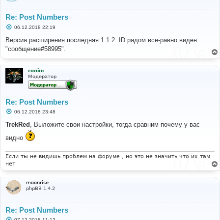
Re: Post Numbers
С
06.12.2018 22:19
о
о
Версия расширения последняя 1.1.2. ID рядом все-равно виден
б
"сообщение#58995".
щ
е
н
и
ronim
е
Модератор
Re: Post Numbers
С
06.12.2018 23:48
о
о
TrekRed
, Выложите свои настройки, тогда сравним почему у вас
б
щ
видно
е
н
и
Если ты не видишь проблем на форуме , но это не значить что их там
е
нет
moonrise
phpBB 1.4.2
Re: Post Numbers
С
07.12.2018 11:12