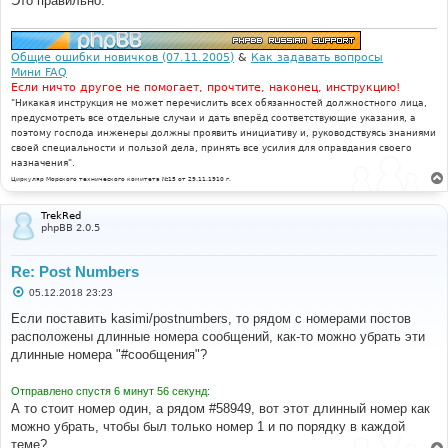
Это правильно.
е
Общие ошибки новичков (07.11.2005)
&
Как задавать вопросы
Мини FAQ
Если ничто другое не помогает, прочтите, наконец, инструкцию!
"Никакая инструкция не может перечислить всех обязанностей должностного лица,
предусмотреть все отдельные случаи и дать вперёд соответствующие указания, а
поэтому господа инженеры должны проявить инициативу и, руководствуясь знаниями
своей специальности и пользой дела, принять все усилия для оправдания своего
назначения".
Циркуляр Морского технического комитета №15 от 29.11.1910 г.
TrekRed
phpBB 2.0.5
Re: Post Numbers
С
05.12.2018 23:23
о
о
Если поставить kasimi/postnumbers, то рядом с номерами постов
б
расположены длинные номера сообщений, как-то можно убрать эти
щ
е
длинные номера "#сообщения"?
н
и
е
Отправлено спустя 6 минут 56 секунд:
А то стоит номер один, а рядом #58949, вот этот длинный номер как
можно убрать, чтобы был только номер 1 и по порядку в каждой
теме?