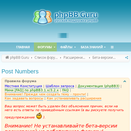
ГЛАВНАЯ
ФОРУМЫ
ФАЙЛЫ
БАЗА ЗНАНИЙ
phpBB Guru
Список форумов
Расширения phpBB
Бета-версии расширений для phpBB
Post Numbers
Правила форума
Местная Конституция
|
Шаблон запроса
|
Документация (phpBB3)
|
Мини [FAQ] по phpBB3.1.x/3.2.x
|
FAQ
|
Внимание! Прежде чем создать тему - прочти!
|
Как задавать вопросы
|
Как устанавливать расширения
Ваш вопрос может быть удален без объяснения причин, если на
него есть ответы по приведённым ссылкам (а вы рискуете получить
предупреждение
).
Внимание! Не устанавливайте бета-версии