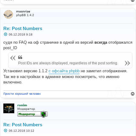
moonrise
phpBB 1.4.2
Re: Post Numbers
С
06.12.2018 9:18
о
о
судя по FAQ на оф страничке в одной из версий
всегда
отображался
б
post_ID
щ
е
н
и
Post IDs are always displayed, regardless of the post sorting.
е
Установил версию 1.1.2
с офсайта phpbb
не заметил отображения.
Так же в настройках в админке можно посмотреть, что именно
включено.
Просто хороший человек
ronim
Модератор
Re: Post Numbers
С
06.12.2018 10:12
о