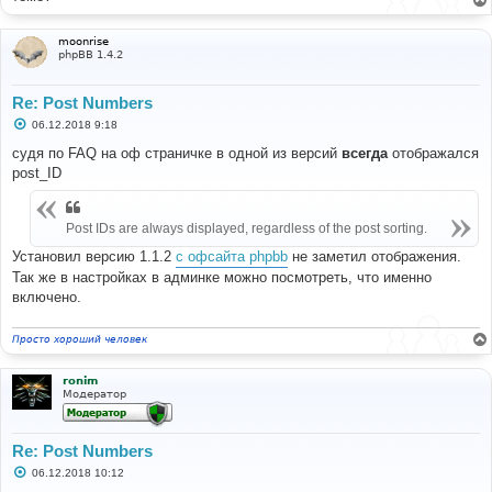
moonrise
phpBB 1.4.2
Re: Post Numbers
С
06.12.2018 9:18
о
о
судя по FAQ на оф страничке в одной из версий
всегда
отображался
б
post_ID
щ
е
н
и
Post IDs are always displayed, regardless of the post sorting.
е
Установил версию 1.1.2
с офсайта phpbb
не заметил отображения.
Так же в настройках в админке можно посмотреть, что именно
включено.
Просто хороший человек
ronim
Модератор
Re: Post Numbers
С
06.12.2018 10:12
о