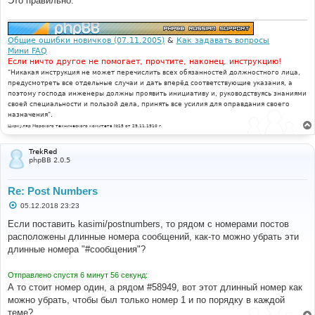
Это правильно.
е
Общие ошибки новичков (07.11.2005)
&
Как задавать вопросы
Мини FAQ
Если ничто другое не помогает, прочтите, наконец, инструкцию!
"Никакая инструкция не может перечислить всех обязанностей должностного лица,
предусмотреть все отдельные случаи и дать вперёд соответствующие указания, а
поэтому господа инженеры должны проявить инициативу и, руководствуясь знаниями
своей специальности и пользой дела, принять все усилия для оправдания своего
назначения".
Циркуляр Морского технического комитета №15 от 29.11.1910 г.
TrekRed
phpBB 2.0.5
Re: Post Numbers
С
05.12.2018 23:23
о
о
Если поставить kasimi/postnumbers, то рядом с номерами постов
б
расположены длинные номера сообщений, как-то можно убрать эти
щ
е
длинные номера "#сообщения"?
н
и
е
Отправлено спустя 6 минут 56 секунд:
А то стоит номер один, а рядом #58949, вот этот длинный номер как
можно убрать, чтобы был только номер 1 и по порядку в каждой
теме?