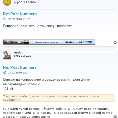
phpBB 3.1.0 RC4
Re: Post Numbers
С
02.02.2016 21:07
о
о
Поправил, если что не так спецы поправят
б
щ
е
н
и
е
Gubkin
phpBB 2.0.16
Re: Post Numbers
С
03.02.2016 6:50
о
о
Кликаю на копирование и сверху вылазит такая фигня
б
не переведено чтоли ?
щ
е
121.gif
н
и
У вас нет необходимых прав для просмотра вложений в этом
е
сообщении.
Ещё один тупой вопрос и будете забанены. К гуру надо приходить
подготовленными, а не как Вы. Вчера создали форум с парой постов,
а сегодня уже 20 вопросов )))