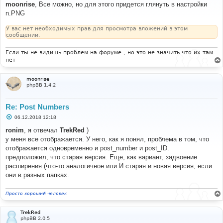
о
moonrise
, Все можно, но для этого придется глянуть в настройки
б
n.PNG
щ
е
н
У вас нет необходимых прав для просмотра вложений в этом
и
сообщении.
е
Если ты не видишь проблем на форуме , но это не значить что их там
нет
moonrise
phpBB 1.4.2
Re: Post Numbers
С
06.12.2018 12:18
о
о
ronim
, я отвечал
TrekRed
)
б
у меня все отображается. У него, как я понял, проблема в том, что
щ
е
отображается одновременно и post_number и post_ID.
н
предположил, что старая версия. Еще, как вариант, задвоение
и
е
расширения (что-то аналогичное или И старая и новая версия, если
они в разных папках.
Просто хороший человек
TrekRed
phpBB 2.0.5