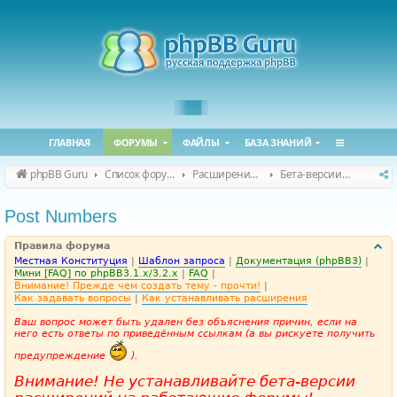
ГЛАВНАЯ
ФОРУМЫ
ФАЙЛЫ
БАЗА ЗНАНИЙ
phpBB Guru
Список форумов
Расширения phpBB
Бета-версии расширений для phpBB
Post Numbers
Правила форума
Местная Конституция
|
Шаблон запроса
|
Документация (phpBB3)
|
Мини [FAQ] по phpBB3.1.x/3.2.x
|
FAQ
|
Внимание! Прежде чем создать тему - прочти!
|
Как задавать вопросы
|
Как устанавливать расширения
Ваш вопрос может быть удален без объяснения причин, если на
него есть ответы по приведённым ссылкам (а вы рискуете получить
предупреждение
).
Внимание! Не устанавливайте бета-версии