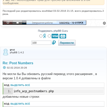
У вас нет необходимых прав для просмотра вложений в этом
сообщении.
Последний раз редактировалось
southklad
03.02.2016 21:15, всего редактировалось 2
раза.
Поддержать phpBB Guru
gruz
phpBB 1.4.2
Re: Post Numbers
С
02.02.2016 20:26
о
о
Не могли бы Вы обновить русский перевод этого расширения , в
б
версии 1.0.4 добавлены в файле
щ
е
н
КОД:
ВЫДЕЛИТЬ ВСЁ
и
е
info_acp_postnumbers
.
php
добавлены новые строки:
КОД:
ВЫДЕЛИТЬ ВСЁ