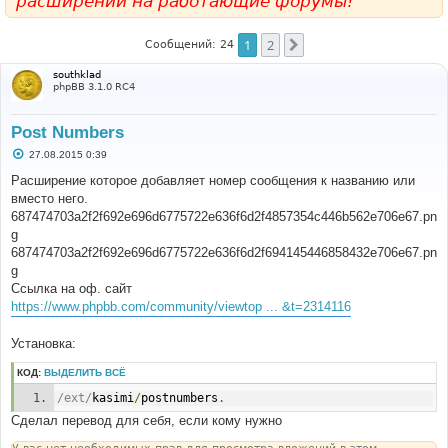
расширений на работающие форумы!
1
2
След.
Сообщений: 24
southklad
phpBB 3.1.0 RC4
Post Numbers
С
27.08.2015 0:39
о
о
Расширение которое добавляет номер сообщения к названию или
б
вместо него.
щ
е
687474703a2f2f692e696d6775722e636f6d2f4857354c446b562e706e67.pn
н
g
и
е
687474703a2f2f692e696d6775722e636f6d2f694145446858432e706e67.pn
g
Ссылка на оф. сайт
https://www.phpbb.com/community/viewtop ... &t=2314116
Установка:
КОД:
ВЫДЕЛИТЬ ВСЁ
/ext/
kasimi
/
postnumbers
.
Сделал перевод для себя, если кому нужно