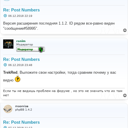
Re: Post Numbers
С
06.12.2018 22:19
о
о
Версия расширения последняя 1.1.2. ID рядом все-равно виден
б
"сообщение#58995".
щ
е
н
и
ronim
е
Модератор
Re: Post Numbers
С
06.12.2018 23:48
о
о
TrekRed
, Выложите свои настройки, тогда сравним почему у вас
б
щ
видно
е
н
и
Если ты не видишь проблем на форуме , но это не значить что их там
е
нет
moonrise
phpBB 1.4.2
Re: Post Numbers
С
07.12.2018 11:12