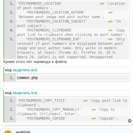
'POSTNUMBERS_LOCATION'
=>
'Location 
of post numbers'
,
'POSTNUMBERS_LOCATION_AUTHOR'
=>
'Between post image and post author name'
,
'POSTNUMBERS_LOCATION_SUBJECT'
=>
'In 
post subject'
,
'POSTNUMBERS_CLIPBOARD'
=>
'Copy 
post link to clipboard when clicking on post number'
,
'POSTNUMBERS_CLIPBOARD_EXP'
=>
'Only 
relevant if post numbers are displayed between post 
image and post author name. Only works in modern 
browsers, at least: Chrome 42, Firefox 41, IE 9, 
Opera 29. Safari is not supported. Unsupported 
Кроме этого нет перевода в файле
browsers display a promt containing the post link 
instead.'
,
'POSTNUMBERS_BOLD'
=>
'Make 
КОД:
ВЫДЕЛИТЬ ВСЁ
post numbers/IDs bold'
,
common
.
php
'POSTNUMBERS_BOLD_EXP'
=>
'Only 
relevant if post numbers are displayed between post 
:
image and post author name.'
,
КОД:
ВЫДЕЛИТЬ ВСЁ
'POSTNUMBERS_COPY_TITLE'
=>
'Copy post link to 
clipboard'
,
'POSTNUMBERS_COPY_MANUALLY'
=>
'Copy to 
clipboard: Ctrl/Cmd+C, Enter'
,
'POSTNUMBERS_COPIED'
=>
'Copied!'
,
southklad