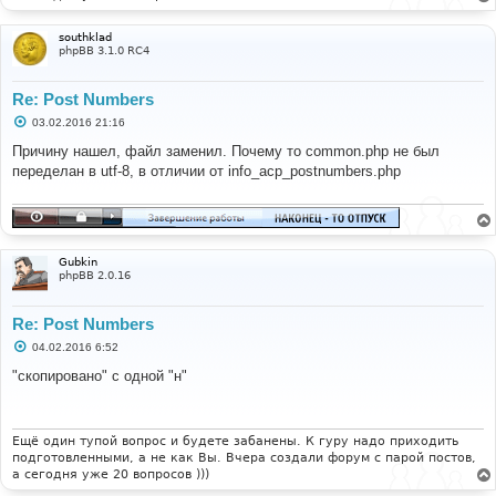
southklad
phpBB 3.1.0 RC4
Re: Post Numbers
С
03.02.2016 21:16
о
о
Причину нашел, файл заменил. Почему то common.php не был
б
переделан в utf-8, в отличии от info_acp_postnumbers.php
щ
е
н
и
е
Gubkin
phpBB 2.0.16
Re: Post Numbers
С
04.02.2016 6:52
о
о
"скопировано" с одной "н"
б
щ
е
н
и
Ещё один тупой вопрос и будете забанены. К гуру надо приходить
е
подготовленными, а не как Вы. Вчера создали форум с парой постов,
а сегодня уже 20 вопросов )))