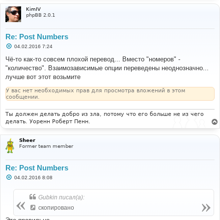
KimIV
phpBB 2.0.1
Re: Post Numbers
С
04.02.2016 7:24
о
о
Чё-то как-то совсем плохой перевод... Вместо "номеров" -
б
"количество". Взаимозависимые опции переведены неоднозначно...
щ
е
лучше вот этот возьмите
н
и
У вас нет необходимых прав для просмотра вложений в этом
е
сообщении.
Ты должен делать добро из зла, потому что его больше не из чего
делать. Уоренн Роберт Пенн.
Sheer
Former team member
Re: Post Numbers
С
04.02.2016 8:08
о
о
б
Gubkin писал(а):
щ
е
скопировано
н
и