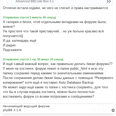
Advanced BBCode Box 3.1.
и
е
Отлично встали кодики, ни чего не глючит и права настраиваются
Отправлено спустя 2 минуты 46 секунд:
А галерея и блоги, чтоб отдельными вкладками на форуме были,
можно?
Уж простите что такой приставучий... но уж больно красиво всё
получается))
И да, календарь ещё
И радио
Подскажите.
Отправлено спустя 1 час 56 минут 16 секунд:
И ещё самый важный вопрос, как правильно делать бекап форума??
У меня на хостинге, форум лежит в папке public_html я всю эту
папкку сохраняю перед какими то значительными изменениями
После сохранения делаю бекап базы данных с помощью *Резервного
копирования* хотя ещё я поставил Auto Database Backup
Но может надо ещё какие то папки с хостинга сохранять, для того
что бы в случаи взрыва хостинга, можно было полностью
востановить форум со всеми потрохами и сообщениями?
Начинающий ведущий форума
phpBB 3.1.8