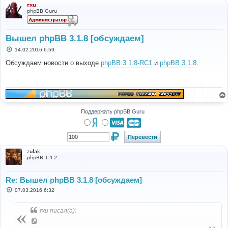
rxu
phpBB Guru
Вышел phpBB 3.1.8 [обсуждаем]
С
14.02.2016 6:59
о
о
Обсуждаем новости о выходе
phpBB 3.1.8-RC1
и
phpBB 3.1.8
.
б
щ
е
н
и
е
Поддержать phpBB Guru
zulak
phpBB 1.4.2
Re: Вышел phpBB 3.1.8 [обсуждаем]
С
07.03.2016 6:32
о
о
б
rxu писал(а):
щ
е
н