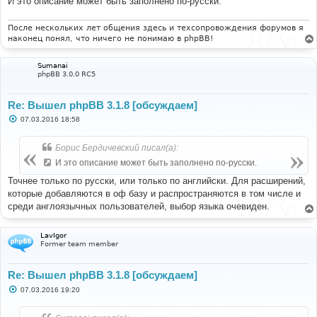
И это описание может быть заполнено по-русски.
После нескольких лет общения здесь и техсопровождения форумов я
наконец понял, что ничего не понимаю в phpBB!
Sumanai
phpBB 3.0.0 RC5
Re: Вышел phpBB 3.1.8 [обсуждаем]
С
07.03.2016 18:58
о
о
б
Борис Бердичевский писал(а):
щ
е
И это описание может быть заполнено по-русски.
н
и
Точнее только по русски, или только по английски. Для расширений,
е
которые добавляются в оф базу и распространяются в том числе и
среди англоязычных пользователей, выбор языка очевиден.
LavIgor
Former team member
Re: Вышел phpBB 3.1.8 [обсуждаем]
С
07.03.2016 19:20
о
о
б