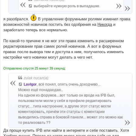
выбирайте нужную роль в выпадашке.
я разобрался.
В управлении форумными ролями изменил права
возможностей новичков постить без одобрения на
Никогда
и
заработало теперь все нормально.
По какой-то причине я не мог эти права изменить в расширенном
редактировании прав самиx ролей новичков. А вот в форумныx
праваx после вывора тем и доступа к ним, получилось изменить
настройки чего новички могут делать а чего нет.
Отправлено спустя 25 минут 39 секунд:
zulak писал(а):
LavIgor
, всё понял, опять очень доходчиво...
Можно ещё понадаедаю..
На одном из форумов....вот только он вроде на IPB был,
пользователи могли у себя в профиле редактировать
статус....типа настроение, а другие этот статус могли
коментировать, причём эти статусы с коментарии
выводились справа в боковой панели... может это можно как
то реализовать ??
Да проще купить IPB или найти в интернете и себе поставить. Xотя
Xenforo лучше. Просто да xотят много денег если сайт не для