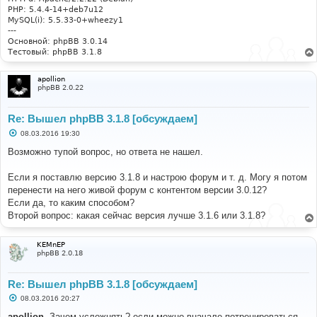
PHP: 5.4.4-14+deb7u12
MySQL(i): 5.5.33-0+wheezy1
---
Основной: phpBB 3.0.14
Тестовый: phpBB 3.1.8
apollion
phpBB 2.0.22
Re: Вышел phpBB 3.1.8 [обсуждаем]
С
08.03.2016 19:30
о
о
Возможно тупой вопрос, но ответа не нашел.
б
щ
е
Если я поставлю версию 3.1.8 и настрою форум и т. д. Могу я потом
н
перенести на него живой форум с контентом версии 3.0.12?
и
е
Если да, то каким способом?
Второй вопрос: какая сейчас версия лучше 3.1.6 или 3.1.8?
KEMnEP
phpBB 2.0.18
Re: Вышел phpBB 3.1.8 [обсуждаем]
С
08.03.2016 20:27
о
о
apollion
, Зачем усложнять? если можно вначале потренироваться