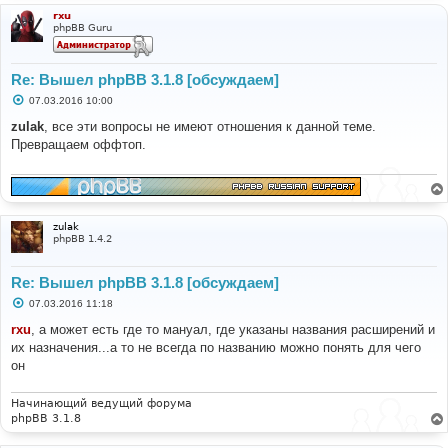
rxu
phpBB Guru
Re: Вышел phpBB 3.1.8 [обсуждаем]
С
07.03.2016 10:00
о
о
zulak
, все эти вопросы не имеют отношения к данной теме.
б
Превращаем оффтоп.
щ
е
н
и
е
zulak
phpBB 1.4.2
Re: Вышел phpBB 3.1.8 [обсуждаем]
С
07.03.2016 11:18
о
о
rxu
, а может есть где то мануал, где указаны названия расширений и
б
их назначения...а то не всегда по названию можно понять для чего
щ
е
он
н
и
е
Начинающий ведущий форума
phpBB 3.1.8