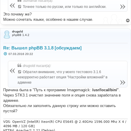
Sumanai писал(а):
щ
е
Точнее только по русски, или только по английски.
н
и
Это почему же?
е
Можно сочетать языки, особенно в нашем случае.
drugold
phpBB 1.4.2
Re: Вышел phpBB 3.1.8 [обсуждаем]
С
07.03.2016 20:22
о
о
б
drugold писал(а):
щ
е
Обратил внимание, что у моего тестового 3.1.6
н
некорректно работает опция "Настройки вложений" в
и
е
админке
Причина была в "Путь к программе Imagemagick:
/usr/local/bin/
".
Через STK3.1 очистил значение поля и опция снова заработала в
админке.
Обязательно ли заполнять данную строку или можно оставить
пустой?
VDS: OpenVZ [Intel(R) Xeon(R) CPU E5645 @ 2.40GHz 1596.000 Mhz X 4 /
4096 MB / 120 GB]
HTTPd: Apache/2.2.22 (Debian)