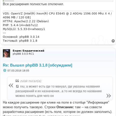
Все расширения полностью отключил.
VDS: OpenVZ [Intel(R) Xeon(R) CPU E5645 @ 2.40GHz 1596.000 Mhz X 4 /
4096 MB / 120 GB]
HTTPd: Apache/2.2.22 (Debian)
PHP: 5.4.4-14+deb7u12
MySQL(i): 5.5.33-0+wheezy1
---
Основной: phpBB 3.0.14
Тестовый: phpBB 3.1.8
Борис Бердичевский
phpBB 3.0.0 RC1
Re: Вышел phpBB 3.1.8 [обсуждаем]
С
07.03.2016 18:05
о
о
б
zulak писал(а):
щ
е
rxu, а может есть где то мануал, где указаны названия
н
расширений и их назначения...а то не всегда по названию
и
е
можно понять для чего он
На каждое расширение при клике на поле в столбце "Информация"
можно получить таковую. Строки
Описание:
там -- на совести
разработчика расширения (есть поле, которое он должен заполнить).