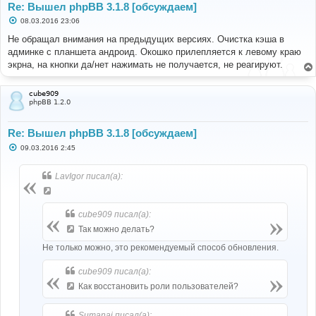
Re: Вышел phpBB 3.1.8 [обсуждаем]
С
08.03.2016 23:06
о
о
Не обращал внимания на предыдущих версиях. Очистка кэша в
б
админке с планшета андроид. Окошко прилепляется к левому краю
щ
е
экрна, на кнопки да/нет нажимать не получается, не реагируют.
н
и
е
cube909
phpBB 1.2.0
Re: Вышел phpBB 3.1.8 [обсуждаем]
С
09.03.2016 2:45
о
о
б
LavIgor писал(а):
щ
е
н
и
cube909 писал(а):
е
Так можно делать?
Не только можно, это рекомендуемый способ обновления.
cube909 писал(а):
Как восстановить роли пользователей?
Sumanai писал(а):