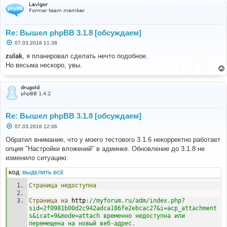
LavIgor
Former team member
Re: Вышел phpBB 3.1.8 [обсуждаем]
С
07.03.2016 11:38
о
о
zulak
, я планировал сделать нечто подобное.
б
Но весьма нескоро, увы.
щ
е
н
и
drugold
е
phpBB 1.4.2
Re: Вышел phpBB 3.1.8 [обсуждаем]
С
07.03.2016 12:06
о
о
Обратил внимание, что у моего тестового 3.1.6 некорректно работает
б
опция "Настройки вложений" в админке. Обновление до 3.1.8 не
щ
е
изменило ситуацию:
н
и
КОД:
ВЫДЕЛИТЬ ВСЁ
е
Страница
недоступна
Страница
на
 http
:
//myforum.ru/adm/index.php?
sid=2f0981b00d2c942adca186fe2ebcac27&i=acp_attachment
s&icat=9&mode=attach временно недоступна или 
перемещена на новый веб-адрес.