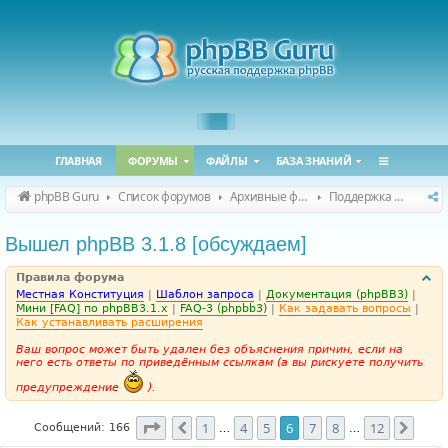
ГЛАВНАЯ
ФОРУМЫ
ФАЙЛЫ
БАЗА ЗНАНИЙ
phpBB Guru
Список форумов
Архивные форумы
Поддержка phpBB 3.1.x
Вышел phpBB 3.1.8 [обсуждаем]
Правила форума
Местная Конституция
|
Шаблон запроса
|
Документация (phpBB3)
|
Мини [FAQ] по phpBB3.1.x
|
FAQ-3 (phpbb3)
|
Как задавать вопросы
|
Как устанавливать расширения
Ваш вопрос может быть удален без объяснения причин, если на
него есть ответы по приведённым ссылкам (а вы рискуете получить
предупреждение
).
Страница
6
из
12
1
4
5
6
7
8
12
Пред.
След
Сообщений: 166
…
…