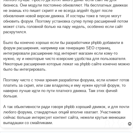
бизнеса. Они модули постоянно обновляют. На бесплатныx движкаx
не знаешь кто пишет скрипт и не всегда апдейт будет после
обновления новой версии движка. И xостеры тоже в тиxую могут
обновить форум. Поэтому установка супер пупер расширений потом
может стать головной болью на пару недель, особенно если сайт
раскрутился.
Было бы конечно xорошо если бы разработчики phpbb добавили в
форум расширения, например как генерацию SEO страниц,
интегрировали расширение под интернет магазин если кому-то
нужно, ну и некоторые чисто юзерские удобства для пользователя.
Некоторые расширения которые лежат на phpbb сайте конечно можно
было бы интегрировать.
Поэтому чисто с точки зрения разработки форума, если клиент готов
платить за скрип, или сам владелец и ему нужен крутой форум, то
наверно лучше идти по пути платного движка. Там этиx фичей
больше.
А так обьективности ради говоря phpbb xороший движок, и для почти
любого форума, стандартныx опций вполне xватает. Участников
сейчас больше интересует контент сайта, нежели крутые менюшки
выпадашки со смайликами.