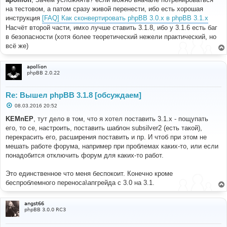
б
на тестовом, а патом сразу живой перенести, ибо есть хорошая
щ
е
инструкция
[FAQ] Как сконвертировать phpBB 3.0.х в phpBB 3.1.х
н
Насчёт второй части, имхо лучше ставить 3.1.8, ибо у 3.1.6 есть баг
и
е
в безопасности (хотя более теоретический нежели практический, но
всё же)
apollion
phpBB 2.0.22
Re: Вышел phpBB 3.1.8 [обсуждаем]
С
08.03.2016 20:52
о
о
KEMnEP
, тут дело в том, что я хотел поставить 3.1.х - пощупать
б
его, то се, настроить, поставить шаблон subsilver2 (есть такой),
щ
е
перекрасить его, расширения поставить и пр. И чтоб при этом не
н
мешать работе форума, например при проблемах каких-то, или если
и
е
понадобится отключить форум для каких-то работ.
Это единственное что меня беспокоит. Конечно кроме
беспроблемного переноса\апгрейда с 3.0 на 3.1.
angst66
phpBB 3.0.0 RC3