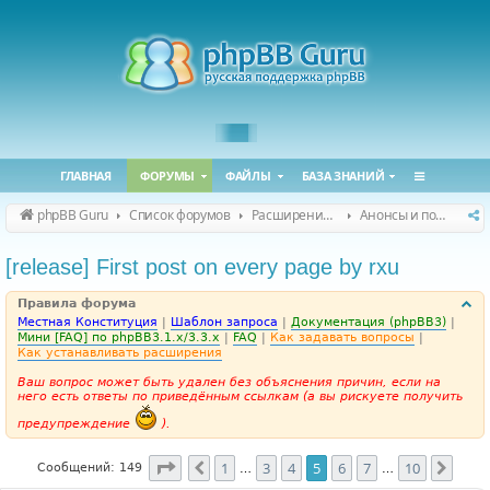
ГЛАВНАЯ
ФОРУМЫ
ФАЙЛЫ
БАЗА ЗНАНИЙ
phpBB Guru
Список форумов
Расширения phpBB
Анонсы и поддержка расширений для phpBB
[release] First post on every page by rxu
Правила форума
Местная Конституция
|
Шаблон запроса
|
Документация (phpBB3)
|
Мини [FAQ] по phpBB3.1.x/3.3.x
|
FAQ
|
Как задавать вопросы
|
Как устанавливать расширения
Ваш вопрос может быть удален без объяснения причин, если на
него есть ответы по приведённым ссылкам (а вы рискуете получить
предупреждение
).
Страница
5
из
10
1
3
4
5
6
7
10
Пред.
След
Сообщений: 149
…
…