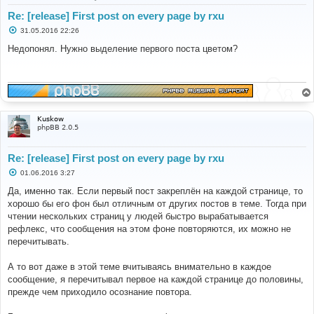
Re: [release] First post on every page by rxu
С
31.05.2016 22:26
о
о
Недопонял. Нужно выделение первого поста цветом?
б
щ
е
н
и
е
Kuskow
phpBB 2.0.5
Re: [release] First post on every page by rxu
С
01.06.2016 3:27
о
о
Да, именно так. Если первый пост закреплён на каждой странице, то
б
хорошо бы его фон был отличным от других постов в теме. Тогда при
щ
е
чтении нескольких страниц у людей быстро вырабатывается
н
рефлекс, что сообщения на этом фоне повторяются, их можно не
и
е
перечитывать.
А то вот даже в этой теме вчитываясь внимательно в каждое
сообщение, я перечитывал первое на каждой странице до половины,
прежде чем приходило осознание повтора.