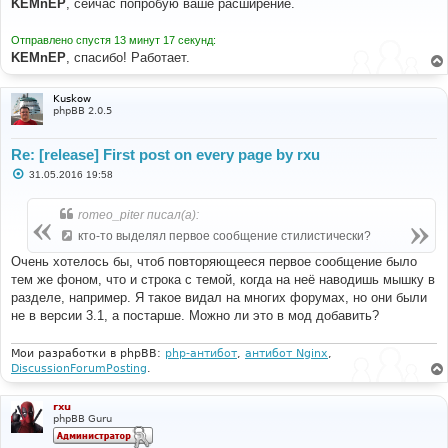
KEMnEP
, сейчас попробую ваше расширение.
б
щ
е
Отправлено спустя 13 минут 17 секунд:
н
KEMnEP
, спасибо! Работает.
и
е
Kuskow
phpBB 2.0.5
Re: [release] First post on every page by rxu
С
31.05.2016 19:58
о
о
б
romeo_piter писал(а):
щ
е
кто-то выделял первое сообщение стилистически?
н
и
Очень хотелось бы, чтоб повторяющееся первое сообщение было
е
тем же фоном, что и строка с темой, когда на неё наводишь мышку в
разделе, например. Я такое видал на многих форумах, но они были
не в версии 3.1, а постарше. Можно ли это в мод добавить?
Мои разработки в phpBB:
php-антибот
,
антибот Nginx
,
DiscussionForumPosting
.
rxu
phpBB Guru