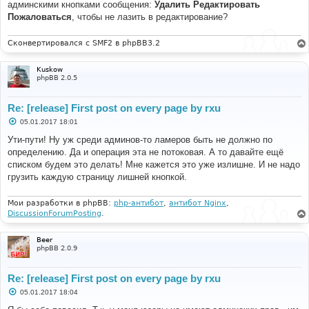
админскими кнопками сообщения:
Удалить Редактировать
Пожаловаться
, чтобы не лазить в редактирование?
Сконвертировался с SMF2 в phpBB3.2
Kuskow
phpBB 2.0.5
Re: [release] First post on every page by rxu
С
05.01.2017 18:01
о
о
Ути-пути! Ну уж среди админов-то ламеров быть не должно по
б
определению. Да и операция эта не потоковая. А то давайте ещё
щ
е
списком будем это делать! Мне кажется это уже излишне. И не надо
н
грузить каждую страницу лишней кнопкой.
и
е
Мои разработки в phpBB:
php-антибот
,
антибот Nginx
,
DiscussionForumPosting
.
Beer
phpBB 2.0.9
Re: [release] First post on every page by rxu
С
05.01.2017 18:04
о
о