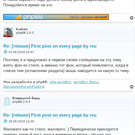
Понадобится время на это.
Kuskow
phpBB 2.0.5
Re: [release] First post on every page by rxu
С
01.06.2016 16:47
о
о
Поэтому я и предложил в первом своём сообщении на эту тему
б
взять фон из стиля, а именно тот фон, который появляется, когда в
щ
е
списке тем (оглавлении раздела) мышь наводится на какую-то тему.
н
и
е
Мои разработки в phpBB:
php-антибот
,
антибот Nginx
,
DiscussionForumPosting
.
Вчерашний борщ
phpBB 2.0.4
Re: [release] First post on every page by rxu
С
28.06.2016 14:20
о
о
Маловато как-то стало, маловато. ) Периодически приходится
б
править первый пост, внося временные блоки - обычно это