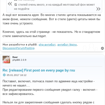
щ
е
стилей очень много, и на каждый желтоватый фон может
н
не подойти
и
е
А ещё вот возникла идея. Во многих стилях цитата показывается на
ином фоне, нежели сообщение. Вот в стиле (цвете) цитаты меня бы
тоже очень устроило.
Конечно, здесь на этой странице - не показатель. Но в стандартном
стиле замечательно выглядит.
Мои разработки в phpBB:
php-антибот
,
антибот Nginx
,
DiscussionForumPosting
.
Beer
phpBB 2.0.9
Re: [release] First post on every page by rxu
С
05.01.2017 16:12
о
о
Поставил, включил, полчаса лазил по админке ища настройки -
б
ничего не нашел....
щ
е
При редактировании первого сообщения увидел галку - включил -
н
все зафиксировалось.
и
е
Нельзя ли для закрепления сообщения сделать кнопку рядом с