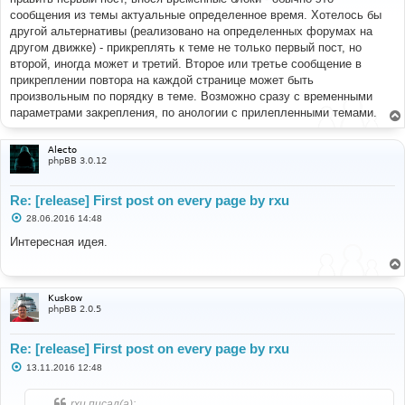
щ
е
сообщения из темы актуальные определенное время. Хотелось бы
н
другой альтернативы (реализовано на определенных форумах на
и
е
другом движке) - прикреплять к теме не только первый пост, но
второй, иногда может и третий. Второе или третье сообщение в
прикреплении повтора на каждой странице может быть
произвольным по порядку в теме. Возможно сразу с временными
параметрами закрепления, по анологии с прилепленными темами.
Alecto
phpBB 3.0.12
Re: [release] First post on every page by rxu
С
28.06.2016 14:48
о
о
Интересная идея.
б
щ
е
н
и
Kuskow
е
phpBB 2.0.5
Re: [release] First post on every page by rxu
С
13.11.2016 12:48
о
о
б
rxu писал(а):