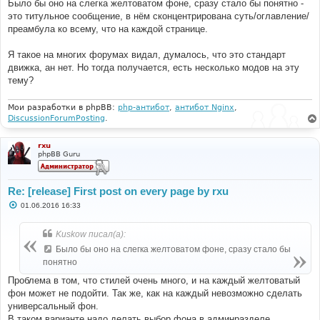
Было бы оно на слегка желтоватом фоне, сразу стало бы понятно -
это титульное сообщение, в нём сконцентрирована суть/оглавление/
преамбула ко всему, что на каждой странице.
Я такое на многих форумах видал, думалось, что это стандарт
движка, ан нет. Но тогда получается, есть несколько модов на эту
тему?
Мои разработки в phpBB:
php-антибот
,
антибот Nginx
,
DiscussionForumPosting
.
rxu
phpBB Guru
Re: [release] First post on every page by rxu
С
01.06.2016 16:33
о
о
б
Kuskow писал(а):
щ
е
Было бы оно на слегка желтоватом фоне, сразу стало бы
н
понятно
и
е
Проблема в том, что стилей очень много, и на каждый желтоватый
фон может не подойти. Так же, как на каждый невозможно сделать
универсальный фон.
В таком варианте надо делать выбор фона в админразделе.