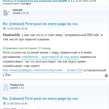
Анонсы и поддержка расширений для phpBB 3.1.x
11.07.2015 12:49
модератором
LavIgor
KEMnEP
phpBB 2.0.18
Re: [release] First post on every page by rxu
С
12.05.2016 15:19
о
о
Shadow116
, у вас как гость я тоже вижу "неправильный BBCode" в
б
том числе при перелистывании.
щ
е
н
Отправлено спустя 6 минут 27 секунд:
и
е
Хотя ссылка на гусиный манок с виду правильная и в моём
расширении
videobbredy - адаптивный bb код видео
нормально
отрабатывает, так что всё выглядит так как будто криво
отрабатывает сам скрипт
http://www.phpbbguru.net/community/view ... &start=210
установленный
у Вас.
Shadow116
phpBB 1.4.1
Re: [release] First post on every page by rxu
С
12.05.2016 15:34
о
о