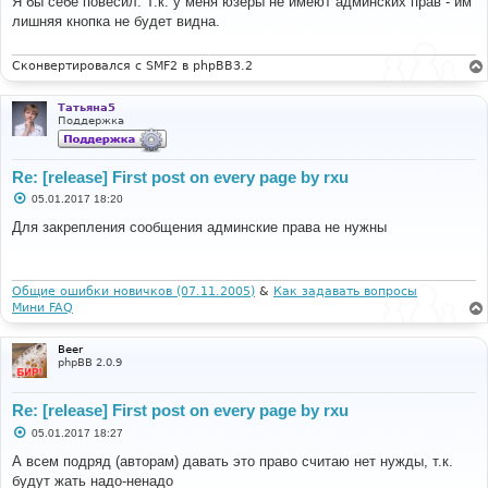
Я бы себе повесил. Т.к. у меня юзеры не имеют админских прав - им
б
лишняя кнопка не будет видна.
щ
е
н
и
Сконвертировался с SMF2 в phpBB3.2
е
Татьяна5
Поддержка
Re: [release] First post on every page by rxu
С
05.01.2017 18:20
о
о
Для закрепления сообщения админские права не нужны
б
щ
е
н
и
Общие ошибки новичков (07.11.2005)
&
Как задавать вопросы
е
Мини FAQ
Beer
phpBB 2.0.9
Re: [release] First post on every page by rxu
С
05.01.2017 18:27
о
о
А всем подряд (авторам) давать это право считаю нет нужды, т.к.
б
будут жать надо-ненадо
щ