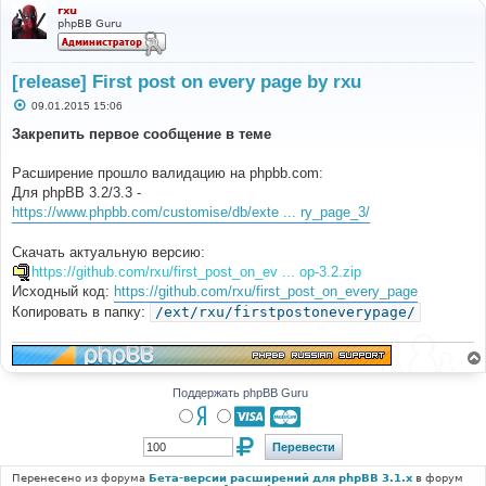
rxu
phpBB Guru
[release] First post on every page by rxu
С
09.01.2015 15:06
о
о
Закрепить первое сообщение в теме
б
щ
е
Расширение прошло валидацию на phpbb.com:
н
Для phpBB 3.2/3.3 -
и
е
https://www.phpbb.com/customise/db/exte ... ry_page_3/
Скачать актуальную версию:
https://github.com/rxu/first_post_on_ev ... op-3.2.zip
Исходный код:
https://github.com/rxu/first_post_on_every_page
Копировать в папку:
/ext/rxu/firstpostoneverypage/
Поддержать phpBB Guru
Перенесено из форума
Бета-версии расширений для phpBB 3.1.x
в форум