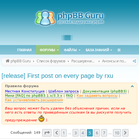
ГЛАВНАЯ
ФОРУМЫ
ФАЙЛЫ
БАЗА ЗНАНИЙ
phpBB Guru
Список форумов
Расширения phpBB
Анонсы и поддержка расширений для phpBB
[release] First post on every page by rxu
Правила форума
Местная Конституция
|
Шаблон запроса
|
Документация (phpBB3)
|
Мини [FAQ] по phpBB3.1.x/3.3.x
|
FAQ
|
Как задавать вопросы
|
Как устанавливать расширения
Ваш вопрос может быть удален без объяснения причин, если на
него есть ответы по приведённым ссылкам (а вы рискуете получить
предупреждение
).
Страница
5
из
10
1
3
4
5
6
7
10
Пред.
След
Сообщений: 149
…
…