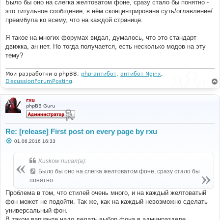
Было бы оно на слегка желтоватом фоне, сразу стало бы понятно -
это титульное сообщение, в нём сконцентрирована суть/оглавление/
преамбула ко всему, что на каждой странице.
Я такое на многих форумах видал, думалось, что это стандарт
движка, ан нет. Но тогда получается, есть несколько модов на эту
тему?
Мои разработки в phpBB:
php-антибот
,
антибот Nginx
,
DiscussionForumPosting
.
rxu
phpBB Guru
Re: [release] First post on every page by rxu
С
01.06.2016 16:33
о
о
б
Kuskow писал(а):
щ
е
Было бы оно на слегка желтоватом фоне, сразу стало бы
н
понятно
и
е
Проблема в том, что стилей очень много, и на каждый желтоватый
фон может не подойти. Так же, как на каждый невозможно сделать
универсальный фон.
В таком варианте надо делать выбор фона в админразделе.