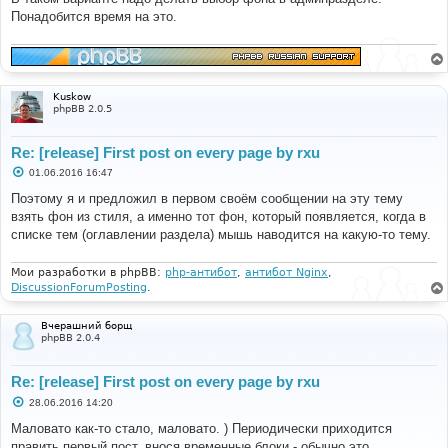
Понадобится время на это.
Kuskow
phpBB 2.0.5
Re: [release] First post on every page by rxu
С
01.06.2016 16:47
о
о
Поэтому я и предложил в первом своём сообщении на эту тему
б
взять фон из стиля, а именно тот фон, который появляется, когда в
щ
е
списке тем (оглавлении раздела) мышь наводится на какую-то тему.
н
и
е
Мои разработки в phpBB:
php-антибот
,
антибот Nginx
,
DiscussionForumPosting
.
Вчерашний борщ
phpBB 2.0.4
Re: [release] First post on every page by rxu
С
28.06.2016 14:20
о
о
Маловато как-то стало, маловато. ) Периодически приходится
б
править первый пост, внося временные блоки - обычно это