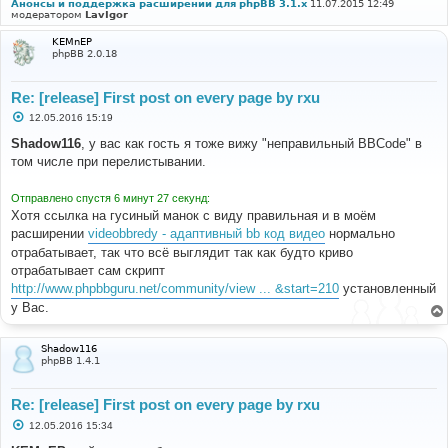
Анонсы и поддержка расширений для phpBB 3.1.x
11.07.2015 12:49
модератором
LavIgor
KEMnEP
phpBB 2.0.18
Re: [release] First post on every page by rxu
С
12.05.2016 15:19
о
о
Shadow116
, у вас как гость я тоже вижу "неправильный BBCode" в
б
том числе при перелистывании.
щ
е
н
Отправлено спустя 6 минут 27 секунд:
и
е
Хотя ссылка на гусиный манок с виду правильная и в моём
расширении
videobbredy - адаптивный bb код видео
нормально
отрабатывает, так что всё выглядит так как будто криво
отрабатывает сам скрипт
http://www.phpbbguru.net/community/view ... &start=210
установленный
у Вас.
Shadow116
phpBB 1.4.1
Re: [release] First post on every page by rxu
С
12.05.2016 15:34
о
о