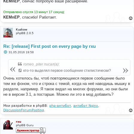
KEMnEP
, сейчас попробую ваше расширение.
б
щ
е
Отправлено спустя 13 минут 17 секунд:
н
KEMnEP
, спасибо! Работает.
и
е
Kuskow
phpBB 2.0.5
Re: [release] First post on every page by rxu
С
31.05.2016 19:58
о
о
б
romeo_piter писал(а):
щ
е
кто-то выделял первое сообщение стилистически?
н
и
Очень хотелось бы, чтоб повторяющееся первое сообщение было
е
тем же фоном, что и строка с темой, когда на неё наводишь мышку в
разделе, например. Я такое видал на многих форумах, но они были
не в версии 3.1, а постарше. Можно ли это в мод добавить?
Мои разработки в phpBB:
php-антибот
,
антибот Nginx
,
DiscussionForumPosting
.
rxu
phpBB Guru