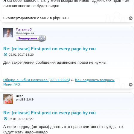
Я бы себе повесил. Т.к. у меня юзеры не имеют админских прав - им
б
лишняя кнопка не будет видна.
щ
е
н
и
Сконвертировался с SMF2 в phpBB3.2
е
Татьяна5
Поддержка
Re: [release] First post on every page by rxu
С
05.01.2017 18:20
о
о
Для закрепления сообщения админские права не нужны
б
щ
е
н
и
Общие ошибки новичков (07.11.2005)
&
Как задавать вопросы
е
Мини FAQ
Beer
phpBB 2.0.9
Re: [release] First post on every page by rxu
С
05.01.2017 18:27
о
о
А всем подряд (авторам) давать это право считаю нет нужды, т.к.
б
будут жать надо-ненадо
щ