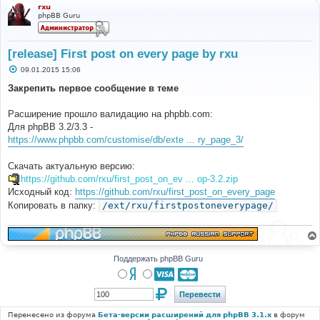
rxu
phpBB Guru
[release] First post on every page by rxu
С
09.01.2015 15:06
о
о
Закрепить первое сообщение в теме
б
щ
е
Расширение прошло валидацию на phpbb.com:
н
Для phpBB 3.2/3.3 -
и
е
https://www.phpbb.com/customise/db/exte ... ry_page_3/
Скачать актуальную версию:
https://github.com/rxu/first_post_on_ev ... op-3.2.zip
Исходный код:
https://github.com/rxu/first_post_on_every_page
Копировать в папку:
/ext/rxu/firstpostoneverypage/
Поддержать phpBB Guru
Перенесено из форума
Бета-версии расширений для phpBB 3.1.x
в форум