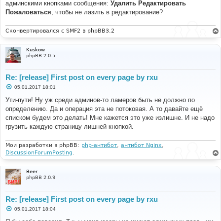
админскими кнопками сообщения:
Удалить Редактировать
Пожаловаться
, чтобы не лазить в редактирование?
Сконвертировался с SMF2 в phpBB3.2
Kuskow
phpBB 2.0.5
Re: [release] First post on every page by rxu
С
05.01.2017 18:01
о
о
Ути-пути! Ну уж среди админов-то ламеров быть не должно по
б
определению. Да и операция эта не потоковая. А то давайте ещё
щ
е
списком будем это делать! Мне кажется это уже излишне. И не надо
н
грузить каждую страницу лишней кнопкой.
и
е
Мои разработки в phpBB:
php-антибот
,
антибот Nginx
,
DiscussionForumPosting
.
Beer
phpBB 2.0.9
Re: [release] First post on every page by rxu
С
05.01.2017 18:04
о
о