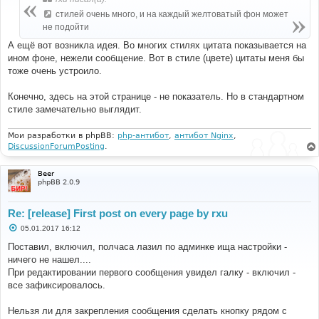
щ
е
стилей очень много, и на каждый желтоватый фон может
н
не подойти
и
е
А ещё вот возникла идея. Во многих стилях цитата показывается на
ином фоне, нежели сообщение. Вот в стиле (цвете) цитаты меня бы
тоже очень устроило.
Конечно, здесь на этой странице - не показатель. Но в стандартном
стиле замечательно выглядит.
Мои разработки в phpBB:
php-антибот
,
антибот Nginx
,
DiscussionForumPosting
.
Beer
phpBB 2.0.9
Re: [release] First post on every page by rxu
С
05.01.2017 16:12
о
о
Поставил, включил, полчаса лазил по админке ища настройки -
б
ничего не нашел....
щ
е
При редактировании первого сообщения увидел галку - включил -
н
все зафиксировалось.
и
е
Нельзя ли для закрепления сообщения сделать кнопку рядом с