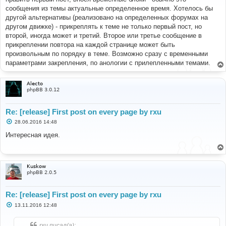
щ
е
сообщения из темы актуальные определенное время. Хотелось бы
н
другой альтернативы (реализовано на определенных форумах на
и
е
другом движке) - прикреплять к теме не только первый пост, но
второй, иногда может и третий. Второе или третье сообщение в
прикреплении повтора на каждой странице может быть
произвольным по порядку в теме. Возможно сразу с временными
параметрами закрепления, по анологии с прилепленными темами.
Alecto
phpBB 3.0.12
Re: [release] First post on every page by rxu
С
28.06.2016 14:48
о
о
Интересная идея.
б
щ
е
н
и
Kuskow
е
phpBB 2.0.5
Re: [release] First post on every page by rxu
С
13.11.2016 12:48
о
о
б
rxu писал(а):