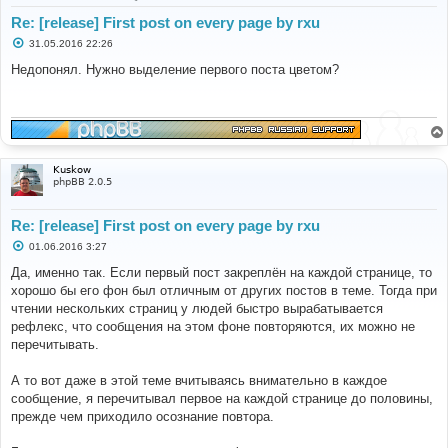
Re: [release] First post on every page by rxu
С
31.05.2016 22:26
о
о
Недопонял. Нужно выделение первого поста цветом?
б
щ
е
н
и
е
Kuskow
phpBB 2.0.5
Re: [release] First post on every page by rxu
С
01.06.2016 3:27
о
о
Да, именно так. Если первый пост закреплён на каждой странице, то
б
хорошо бы его фон был отличным от других постов в теме. Тогда при
щ
е
чтении нескольких страниц у людей быстро вырабатывается
н
рефлекс, что сообщения на этом фоне повторяются, их можно не
и
е
перечитывать.
А то вот даже в этой теме вчитываясь внимательно в каждое
сообщение, я перечитывал первое на каждой странице до половины,
прежде чем приходило осознание повтора.