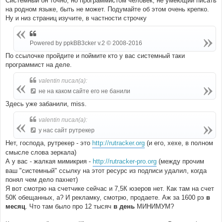
Системный он точно, но программистом человек, не умеющий писать
на родном языке, быть не может. Подумайте об этом очень крепко.
Ну и низ страниц изучите, в частности строчку
Powered by ppkBB3cker v.2 © 2008-2016
По ссылочке пройдите и поймите кто у вас системный таки
программист на деле.
valentin писал(а):
не на каком сайте его не банили
Здесь уже забанили, miss.
valentin писал(а):
у нас сайт рутрекер
Нет, господа, рутрекер - это
http://rutracker.org
(и его, хехе, в полном
смысле слова зеркала)
А у вас - жалкая мимикрия -
http://rutracker-pro.org
(между прочим
ваш "системный" ссылку на этот ресурс из подписи удалил, когда
понял чем дело пахнет)
Я вот смотрю на счетчике сейчас и 7,5К юзеров нет. Как там на счет
50К обещанных, а? И рекламку, смотрю, продаете. Аж за 1600 рэ
в
месяц
. Что там было про 12 тысяч
в день
МИНИМУМ?