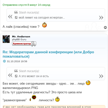
Отправлено спустя 8 минут 14 секунд:
Slash писал(а):
мой лимит на сегодня исчерпан...
А лайк (спасибка) тоже ?
Mr. Anderson
phpBB Guru
Re: Модераторам данной конференции (или Добро
пожаловаться)
С
31.10.2016 19:56
о
о
б
Slash писал(а):
щ
е
А это может он и есть
н
и
Без может, обе сегодняшних звезды - одно... эм... лицо
е
валентинодырокол.PNG
Есть тут удаленные диагносты? Это просто шиза или
"размногорение"
личности?
У вас нет необходимых прав для просмотра вложений в этом