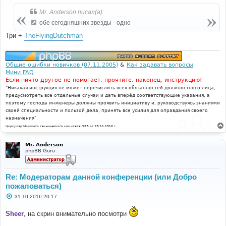
о
б
Mr. Anderson писал(а):
щ
е
обе сегодняшних звезды - одно
н
и
Три +
TheFlyingDutchman
е
Общие ошибки новичков (07.11.2005)
&
Как задавать вопросы
Мини FAQ
Если ничто другое не помогает, прочтите, наконец, инструкцию!
"Никакая инструкция не может перечислить всех обязанностей должностного лица,
предусмотреть все отдельные случаи и дать вперёд соответствующие указания, а
поэтому господа инженеры должны проявить инициативу и, руководствуясь знаниями
своей специальности и пользой дела, принять все усилия для оправдания своего
назначения".
Циркуляр Морского технического комитета №15 от 29.11.1910 г.
Mr. Anderson
phpBB Guru
Re: Модераторам данной конференции (или Добро
пожаловаться)
С
31.10.2016 20:17
о
о
Sheer
, на скрин внимательно посмотри
б
щ
е