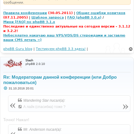
сообщении.
Правила конференции
(30.05.2011)
|
Общие ошибки новичков
(07.11.2005)
|
Шаблон запроса
|
FAQ (phpBB 3.0.x)
/
Мини [FAQ] по phpBB 3.1.x
Последние и единственно актуальные на сегодня версии - 3.1.12
и 3.2.2!
Небесплатно накачаю ваш VPS/VDS/DS стероидами и заставлю
ваши CMS летать =)
phpBB Guru blog
|
Тестируем phpBB 3.3 здесь!
|
Slash
phpBB 2.0.10
Re: Модераторам данной конференции (или Добро
пожаловаться)
С
31.10.2016 20:01
о
о
б
Wandering Star писал(а):
щ
е
А лайк (спасибка) тоже ?
н
и
е
Точно! Нажал!
Mr. Anderson писал(а):