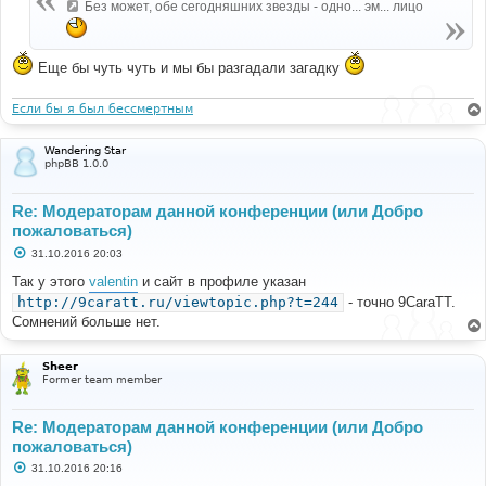
Без может, обе сегодняшних звезды - одно... эм... лицо
Еще бы чуть чуть и мы бы разгадали загадку
Если бы я был бессмертным
Wandering Star
phpBB 1.0.0
Re: Модераторам данной конференции (или Добро
пожаловаться)
С
31.10.2016 20:03
о
о
Так у этого
valentin
и сайт в профиле указан
б
http://9caratt.ru/viewtopic.php?t=244
- точно 9CaraTT.
щ
е
Сомнений больше нет.
н
и
е
Sheer
Former team member
Re: Модераторам данной конференции (или Добро
пожаловаться)
С
31.10.2016 20:16
о