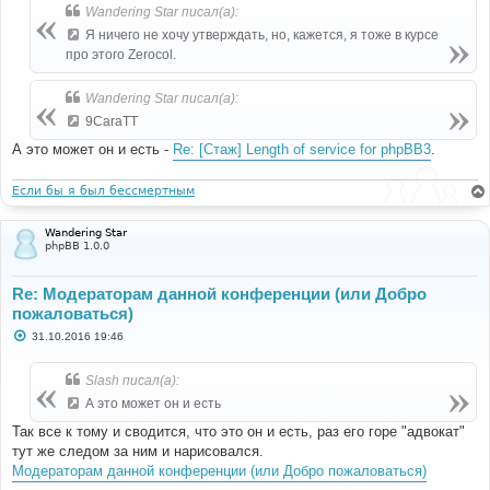
н
Wandering Star писал(а):
и
е
Я ничего не хочу утверждать, но, кажется, я тоже в курсе
про этого Zerocol.
Wandering Star писал(а):
9CaraTT
А это может он и есть -
Re: [Стаж] Length of service for phpBB3
.
Если бы я был бессмертным
Wandering Star
phpBB 1.0.0
Re: Модераторам данной конференции (или Добро
пожаловаться)
С
31.10.2016 19:46
о
о
б
Slash писал(а):
щ
е
А это может он и есть
н
и
Так все к тому и сводится, что это он и есть, раз его горе "адвокат"
е
тут же следом за ним и нарисовался.
Модераторам данной конференции (или Добро пожаловаться)