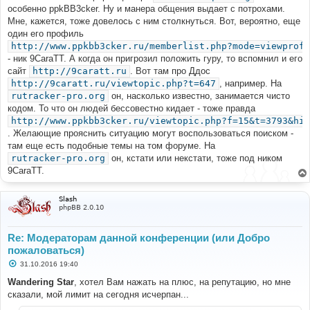
н
особенно ppkBB3cker. Ну и манера общения выдает с потрохами.
и
е
Мне, кажется, тоже довелось с ним столкнуться. Вот, вероятно, еще
один его профиль
http://www.ppkbb3cker.ru/memberlist.php?mode=viewprofi
- ник 9CaraTT. А когда он пригрозил положить гуру, то вспомнил и его
сайт
http://9caratt.ru
. Вот там про Ддос
http://9caratt.ru/viewtopic.php?t=647
, например. На
rutracker-pro.org
он, насколько известно, занимается чисто
кодом. То что он людей бессовестно кидает - тоже правда
http://www.ppkbb3cker.ru/viewtopic.php?f=15&t=3793&hil
. Желающие прояснить ситуацию могут воспользоваться поиском -
там еще есть подобные темы на том форуме. На
rutracker-pro.org
он, кстати или некстати, тоже под ником
9CaraTT.
Slash
phpBB 2.0.10
Re: Модераторам данной конференции (или Добро
пожаловаться)
С
31.10.2016 19:40
о
о
Wandering Star
, хотел Вам нажать на плюс, на репутацию, но мне
б
сказали, мой лимит на сегодня исчерпан...
щ
е