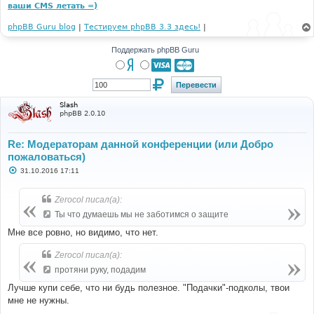
ваши CMS летать =)
phpBB Guru blog
|
Тестируем phpBB 3.3 здесь!
|
Поддержать phpBB Guru
Slash
phpBB 2.0.10
Re: Модераторам данной конференции (или Добро
пожаловаться)
С
31.10.2016 17:11
о
о
б
Zerocol писал(а):
щ
е
Ты что думаешь мы не заботимся о защите
н
и
Мне все ровно, но видимо, что нет.
е
Zerocol писал(а):
протяни руку, подадим
Лучше купи себе, что ни будь полезное. "Подачки"-подколы, твои
мне не нужны.