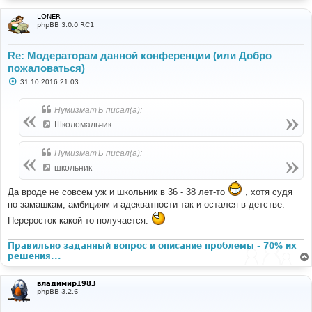
LONER
phpBB 3.0.0 RC1
Re: Модераторам данной конференции (или Добро
пожаловаться)
С
31.10.2016 21:03
о
о
б
НумизматЪ писал(а):
щ
е
Школомальчик
н
и
е
НумизматЪ писал(а):
школьник
Да вроде не совсем уж и школьник в 36 - 38 лет-то
, хотя судя
по замашкам, амбициям и адекватности так и остался в детстве.
Переросток какой-то получается.
Правильно заданный вопрос и описание проблемы - 70% их
решения...
владимир1983
phpBB 3.2.6