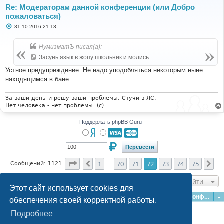
Re: Модераторам данной конференции (или Добро
пожаловаться)
С
31.10.2016 21:13
о
о
б
НумизматЪ писал(а):
щ
е
Засунь язык в жопу школьник и молись.
н
и
Устное предупреждение. Не надо уподобляться некоторым ныне
е
находящимся в бане...
За ваши деньги решу ваши проблемы. Стучи в ЛС.
Нет человека - нет проблемы. (c)
Поддержать phpBB Guru
Страница
72
из
75
1
70
71
72
73
74
75
Пред.
Сл
Сообщений: 1121
…
Перейти
Этот сайт использует cookies для
Главная
Форумы
Наша команда
О команде
Конфиденциальность
обеспечения своей корректной работы.
Подробнее