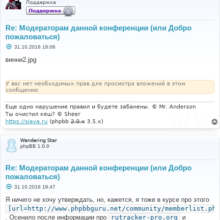
Поддержка
Re: Модераторам данной конференции (или Добро
пожаловаться)
С
31.10.2016 18:06
о
о
винни2.jpg
б
щ
е
н
У вас нет необходимых прав для просмотра вложений в этом
и
сообщении.
е
Еще одно нарушение правил и будете забанены. © Mr. Anderson
Ты очистил кеш? © Sheer
https://siava.ru
(phpbb
2.0.x
3.5.x)
Wandering Star
phpBB 1.0.0
Re: Модераторам данной конференции (или Добро
пожаловаться)
С
31.10.2016 18:47
о
о
Я ничего не хочу утверждать, но, кажется, я тоже в курсе про этого
б
[url=http://www.phpbbguru.net/community/memberlist.php
щ
е
. Осенило после информации про
rutracker-pro.org
и