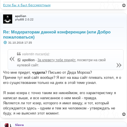
Если бы я был бессмертным
apollion
phpBB 2.0.22
Re: Модераторам данной конференции (или Добро
пожаловаться)
С
31.10.2016 17:35
о
о
б
valentin писал(а):
щ
е
apollion
-
За клевету тебе придёт
, посмотри на свой
н
нулевой сайт.
и
е
Что мне придет,
чудила
? Письмо от Деда Мороза?
Причем тут мой сайт вообще? Я вот на ваш сайт плевать хотел, я о
его существовании только на днях в этой теме узнал.
Я знаю юзера с точно таким же никнеймом, его характеристику я
написал выше, и все написанное о нем мной - правда.
Является ли тот юзер, которого я имел ввиду, и тот, который
обсуждается здесь - одним и тем же человеком - утверждать не
буду, я не выяснял этот момент.
Siava