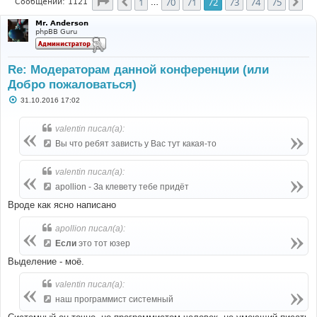
Страница
72
из
75
1
70
71
72
73
74
75
Пред.
Сл
Сообщений: 1121
…
Mr. Anderson
phpBB Guru
Re: Модераторам данной конференции (или
Добро пожаловаться)
С
31.10.2016 17:02
о
о
б
valentin писал(а):
щ
е
Вы что ребят зависть у Вас тут какая-то
н
и
е
valentin писал(а):
apollion - За клевету тебе придёт
Вроде как ясно написано
apollion писал(а):
Если
это тот юзер
Выделение - моё.
valentin писал(а):
наш программист системный