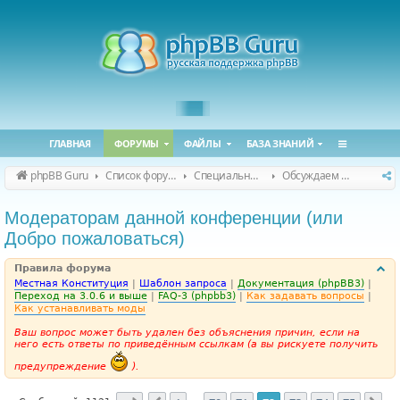
ГЛАВНАЯ
ФОРУМЫ
ФАЙЛЫ
БАЗА ЗНАНИЙ
phpBB Guru
Список форумов
Специальные форумы
Обсуждаем сайт и конференцию
Модераторам данной конференции (или
Добро пожаловаться)
Правила форума
Местная Конституция
|
Шаблон запроса
|
Документация (phpBB3)
|
Переход на 3.0.6 и выше
|
FAQ-3 (phpbb3)
|
Как задавать вопросы
|
Как устанавливать моды
Ваш вопрос может быть удален без объяснения причин, если на
него есть ответы по приведённым ссылкам (а вы рискуете получить
предупреждение
).