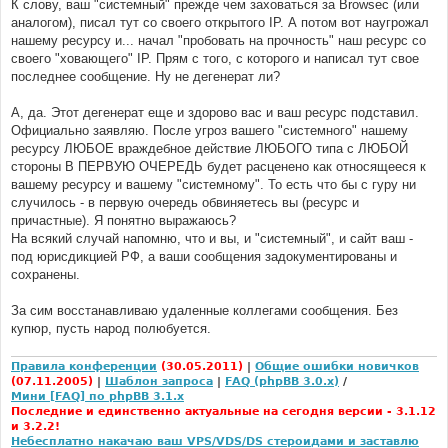
К слову, ваш "системный" прежде чем заховаться за Browsec (или
аналогом), писал тут со своего открытого IP. А потом вот наугрожал
нашему ресурсу и... начал "пробовать на прочность" наш ресурс со
своего "ховающего" IP. Прям с того, с которого и написал тут свое
последнее сообщение. Ну не дегенерат ли?
А, да. Этот дегенерат еще и здорово вас и ваш ресурс подставил.
Официально заявляю. После угроз вашего "системного" нашему
ресурсу ЛЮБОЕ враждебное действие ЛЮБОГО типа с ЛЮБОЙ
стороны В ПЕРВУЮ ОЧЕРЕДЬ будет расценено как относящееся к
вашему ресурсу и вашему "системному". То есть что бы с гуру ни
случилось - в первую очередь обвиняетесь вы (ресурс и
причастные). Я понятно выражаюсь?
На всякий случай напомню, что и вы, и "системный", и сайт ваш -
под юрисдикцией РФ, а ваши сообщения задокументированы и
сохранены.
За сим восстанавливаю удаленные коллегами сообщения. Без
купюр, пусть народ полюбуется.
Правила конференции
(30.05.2011)
|
Общие ошибки новичков
(07.11.2005)
|
Шаблон запроса
|
FAQ (phpBB 3.0.x)
/
Мини [FAQ] по phpBB 3.1.x
Последние и единственно актуальные на сегодня версии - 3.1.12
и 3.2.2!
Небесплатно накачаю ваш VPS/VDS/DS стероидами и заставлю