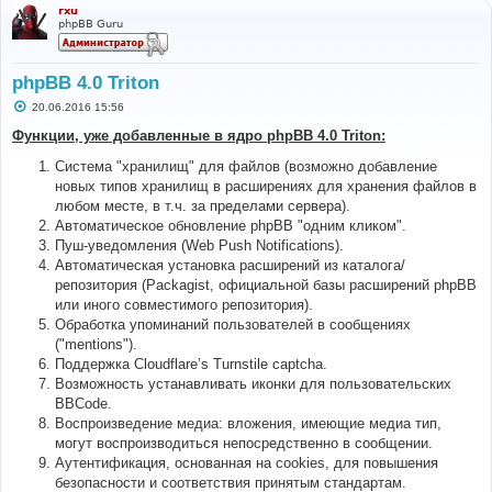
rxu
phpBB Guru
phpBB 4.0 Triton
С
20.06.2016 15:56
о
о
Функции, уже добавленные в ядро phpBB 4.0 Triton:
б
щ
Система "хранилищ" для файлов (возможно добавление
е
н
новых типов хранилищ в расширениях для хранения файлов в
и
любом месте, в т.ч. за пределами сервера).
е
Автоматическое обновление phpBB "одним кликом".
Пуш-уведомления (Web Push Notifications).
Автоматическая установка расширений из каталога/
репозитория (Packagist, официальной базы расширений phpBB
или иного совместимого репозитория).
Обработка упоминаний пользователей в сообщениях
("mentions").
Поддержка Cloudflare’s Turnstile captcha.
Возможность устанавливать иконки для пользовательских
BBCode.
Воспроизведение медиа: вложения, имеющие медиа тип,
могут воспроизводиться непосредственно в сообщении.
Аутентификация, основанная на cookies, для повышения
безопасности и соответствия принятым стандартам.