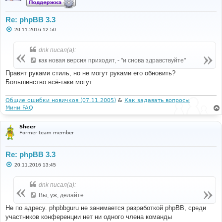
Re: phpBB 3.3
С
20.11.2016 12:50
о
о
б
dnk писал(а):
щ
е
как новая версия приходит, - "и снова здравствуйте"
н
и
Правят руками стиль, но не могут руками его обновить?
е
Большинство всё-таки могут
Общие ошибки новичков (07.11.2005)
&
Как задавать вопросы
Мини FAQ
Sheer
Former team member
Re: phpBB 3.3
С
20.11.2016 13:45
о
о
б
dnk писал(а):
щ
е
Вы, уж, делайте
н
и
Не по адресу. phpbbguru не занимается разработкой phpBB, среди
е
участников конференции нет ни одного члена команды