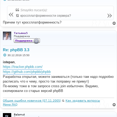
о
о
б
Smayliks писал(а):
щ
е
кроссплатформенности сервера?
н
и
Причем тут кроссплатформенность?
е
Татьяна5
Поддержка
Re: phpBB 3.3
С
30.12.2016 15:50
о
о
istepan
,
б
https://tracker.phpbb.com/
щ
е
https://github.com/phpbb/phpbb
н
Разработка открытая, можете заниматься (только там надо подробно
и
е
расписать что к чему, просто так поправку не примут)
По-моему тоже в том запросе cross join избыточен. Видимо,
скопировали со старых версий phpBB
Общие ошибки новичков (07.11.2005)
&
Как задавать вопросы
Мини FAQ
Balamut