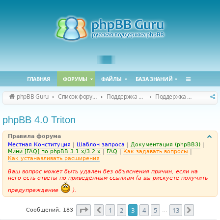
ГЛАВНАЯ
ФОРУМЫ
ФАЙЛЫ
БАЗА ЗНАНИЙ
phpBB Guru
Список форумов
Поддержка phpBB
Поддержка phpBB 4.0.x
phpBB 4.0 Triton
Правила форума
Местная Конституция
|
Шаблон запроса
|
Документация (phpBB3)
|
Мини [FAQ] по phpBB 3.1.x/3.2.x
|
FAQ
|
Как задавать вопросы
|
Как устанавливать расширения
Ваш вопрос может быть удален без объяснения причин, если на
него есть ответы по приведённым ссылкам (а вы рискуете получить
предупреждение
).
Страница
3
из
13
1
2
3
4
5
13
Пред.
След.
Сообщений: 183
…