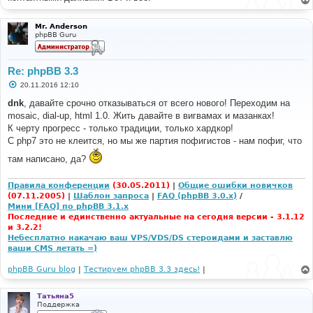
Mr. Anderson
phpBB Guru
Re: phpBB 3.3
С
20.11.2016 12:10
о
о
dnk
, давайте срочно отказываться от всего нового! Переходим на
б
mosaic, dial-up, html 1.0. Жить давайте в вигвамах и мазанках!
щ
е
К черту прогресс - только традиции, только хардкор!
н
С php7 это не клеится, но мы же партия пофигистов - нам пофиг, что
и
е
там написано, да?
Правила конференции
(30.05.2011)
|
Общие ошибки новичков
(07.11.2005)
|
Шаблон запроса
|
FAQ (phpBB 3.0.x)
/
Мини [FAQ] по phpBB 3.1.x
Последние и единственно актуальные на сегодня версии - 3.1.12
и 3.2.2!
Небесплатно накачаю ваш VPS/VDS/DS стероидами и заставлю
ваши CMS летать =)
phpBB Guru blog
|
Тестируем phpBB 3.3 здесь!
|
Татьяна5
Поддержка