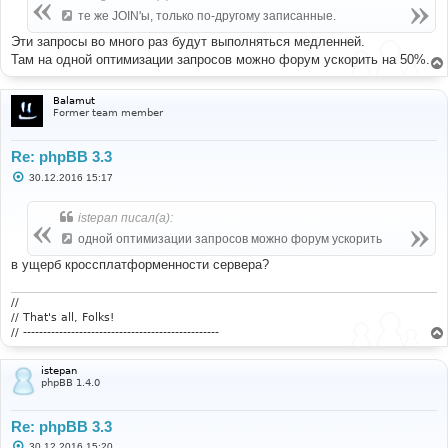
те же JOIN'ы, только по-другому записанные.
Эти запросы во много раз будут выполняться медленней.
Там на одной оптимизации запросов можно форум ускорить на 50%.
Balamut
Former team member
Re: phpBB 3.3
С
30.12.2016 15:17
о
о
б
istepan писал(а):
щ
е
одной оптимизации запросов можно форум ускорить
н
и
в ущерб кроссплатформенности сервера?
е
//
// That's all, Folks!
// -------------------------------------------------
istepan
phpBB 1.4.0
Re: phpBB 3.3
С
30.12.2016 15:20