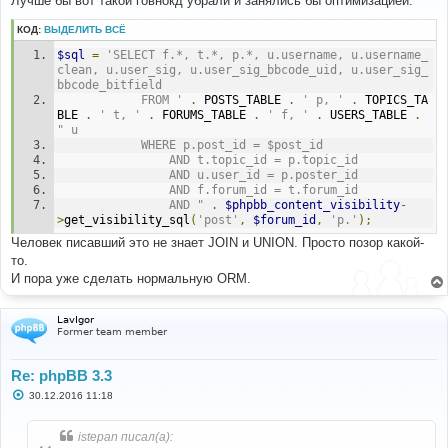
Лучше бы вот такой говнокд убрали и занялись бы оптимизацией.
б
щ
КОД:
ВЫДЕЛИТЬ ВСЁ
е
н
$sql
=
'SELECT f.*, t.*, p.*, u.username, u.username_
и
е
clean, u.user_sig, u.user_sig_bbcode_uid, u.user_sig_
bbcode_bitfield
            FROM '
.
 POSTS_TABLE 
.
' p, '
.
 TOPICS_TA
BLE 
.
' t, '
.
 FORUMS_TABLE 
.
' f, '
.
 USERS_TABLE 
.
" u
            WHERE p.post_id = $post_id
                AND t.topic_id = p.topic_id
                AND u.user_id = p.poster_id
                AND f.forum_id = t.forum_id
                AND "
.
$phpbb_content_visibility
-
>
get_visibility_sql
(
'post'
,
$forum_id
,
'p.'
);
Человек писавший это не знает JOIN и UNION. Просто позор какой-
то.
И пора уже сделать нормальную ORM.
LavIgor
Former team member
Re: phpBB 3.3
С
30.12.2016 11:18
о
о
б
istepan писал(а):
щ