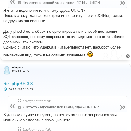
е
Человек писавший это не знает JOIN и UNION.
н
и
Я что-то недопонял или к чему здесь UNION?
е
Плюс к этому, данная конструкция по факту - те же JOIN'ы, только
по-другому записанные.
Да, у phpBB есть объектно-ориентированный способ построения
SQL-запросов, поэтому запросы в таком виде можно считать более
древними, так скажем.
Однако считаю, что ущерба в читабельности нет, наоборот более
компактный вид, хоть и не оптимизированный.
istepan
phpBB 1.4.0
Re: phpBB 3.3
С
30.12.2016 15:05
о
о
б
LavIgor писал(а):
щ
е
Я что-то недопонял или к чему здесь UNION?
н
и
В данном случае не нужен, но встречал явные запросы которые
е
модно было сделать с помощью него.
LavIgor писал(а):