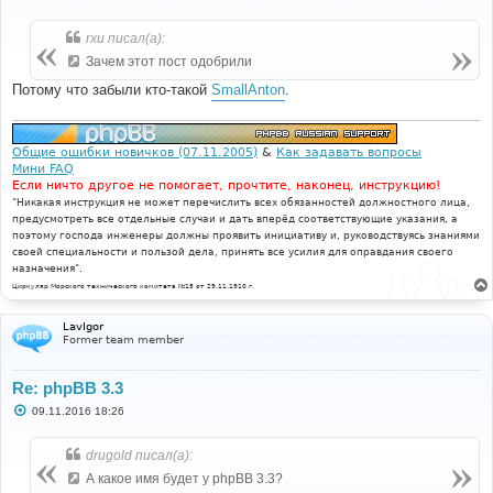
о
о
б
rxu писал(а):
щ
е
Зачем этот пост одобрили
н
и
Потому что забыли кто-такой
SmallAnton
.
е
Общие ошибки новичков (07.11.2005)
&
Как задавать вопросы
Мини FAQ
Если ничто другое не помогает, прочтите, наконец, инструкцию!
"Никакая инструкция не может перечислить всех обязанностей должностного лица,
предусмотреть все отдельные случаи и дать вперёд соответствующие указания, а
поэтому господа инженеры должны проявить инициативу и, руководствуясь знаниями
своей специальности и пользой дела, принять все усилия для оправдания своего
назначения".
Циркуляр Морского технического комитета №15 от 29.11.1910 г.
LavIgor
Former team member
Re: phpBB 3.3
С
09.11.2016 18:26
о
о
б
drugold писал(а):
щ
е
А какое имя будет у phpBB 3.3?
н