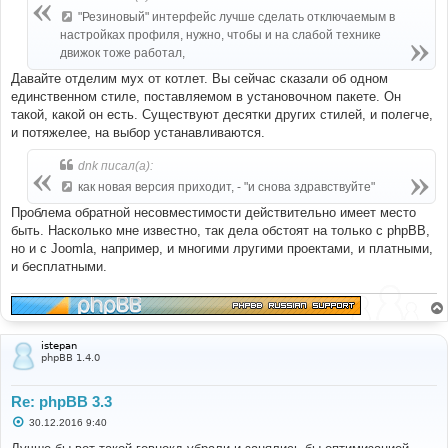
"Резиновый" интерфейс лучше сделать отключаемым в
настройках профиля, нужно, чтобы и на слабой технике
движок тоже работал,
Давайте отделим мух от котлет. Вы сейчас сказали об одном
единственном стиле, поставляемом в установочном пакете. Он
такой, какой он есть. Существуют десятки других стилей, и полегче,
и потяжелее, на выбор устанавливаются.
dnk писал(а):
как новая версия приходит, - "и снова здравствуйте"
Проблема обратной несовместимости действительно имеет место
быть. Насколько мне известно, так дела обстоят на только с phpBB,
но и с Joomla, например, и многими лругими проектами, и платными,
и бесплатными.
istepan
phpBB 1.4.0
Re: phpBB 3.3
С
30.12.2016 9:40
о
о