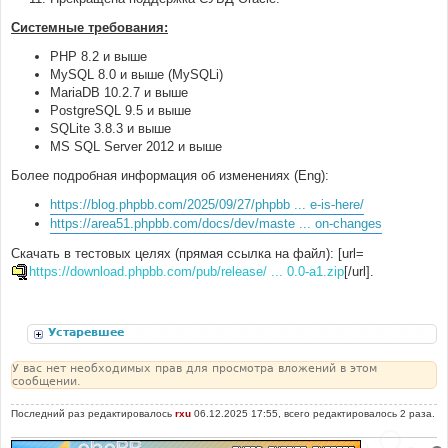
Системные требования:
PHP 8.2 и выше
MySQL 8.0 и выше (MySQLi)
MariaDB 10.2.7 и выше
PostgreSQL 9.5 и выше
SQLite 3.8.3 и выше
MS SQL Server 2012 и выше
Более подробная информация об изменениях (Eng):
https://blog.phpbb.com/2025/09/27/phpbb ... e-is-here/
https://area51.phpbb.com/docs/dev/maste ... on-changes
Скачать в тестовых целях (прямая ссылка на файл): [url=
https://download.phpbb.com/pub/release/ ... 0.0-a1.zip
[/url].
Устаревшее
У вас нет необходимых прав для просмотра вложений в этом
сообщении.
Последний раз редактировалось
rxu
06.12.2025 17:55, всего редактировалось 2 раза.