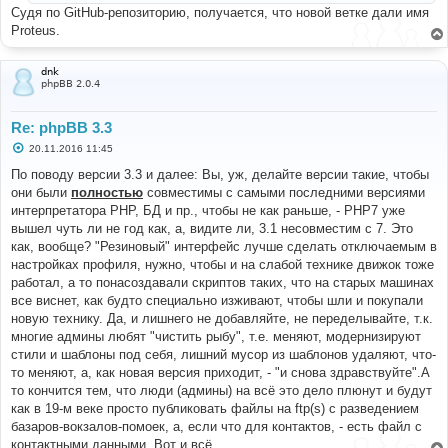
и
Судя по GitHub-репозиторию, получается, что новой ветке дали имя
е
Proteus.
dnk
phpBB 2.0.4
Re: phpBB 3.3
С
20.11.2016 11:45
о
о
По поводу версии 3.3 и далее: Вы, уж, делайте версии такие, чтобы
б
они были
полностью
совместимы с самыми последними версиями
щ
е
интерпретатора PHP, БД и пр., чтобы не как раньше, - PHP7 уже
н
вышел чуть ли не год как, а, видите ли, 3.1 несовместим с 7. Это
и
е
как, вообще? "Резиновый" интерфейс лучше сделать отключаемым в
настройках профиля, нужно, чтобы и на слабой технике движок тоже
работал, а то понасоздавали скриптов таких, что на старых машинах
все виснет, как будто специально изживают, чтобы шли и покупали
новую технику. Да, и лишнего не добавляйте, не переделывайте, т.к.
многие админы любят "чистить рыбу", т.е. меняют, модернизируют
стили и шаблоны под себя, лишний мусор из шаблонов удаляют, что-
то меняют, а, как новая версия приходит, - "и снова здравствуйте".А
то кончится тем, что люди (админы) на всё это дело плюнут и будут
как в 19-м веке просто публиковать файлы на ftp(s) с разведением
базаров-вокзалов-помоек, а, если что для контактов, - есть файл с
контактными данными. Вот и всё.