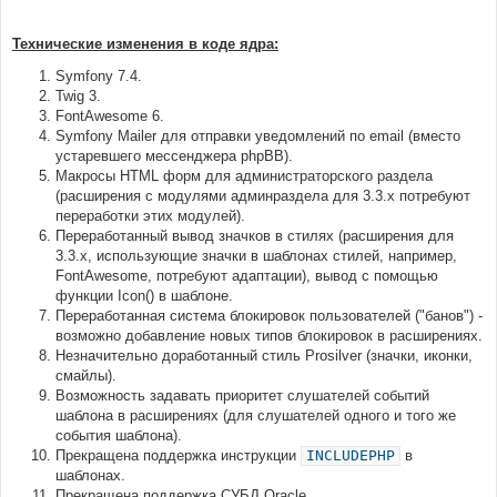
Технические изменения в коде ядра:
Symfony 7.4.
Twig 3.
FontAwesome 6.
Symfony Mailer для отправки уведомлений по email (вместо
устаревшего мессенджера phpBB).
Макросы HTML форм для администраторского раздела
(расширения с модулями админраздела для 3.3.х потребуют
переработки этих модулей).
Переработанный вывод значков в стилях (расширения для
3.3.х, использующие значки в шаблонах стилей, например,
FontAwesome, потребуют адаптации), вывод с помощью
функции Icon() в шаблоне.
Переработанная система блокировок пользователей ("банов") -
возможно добавление новых типов блокировок в расширениях.
Незначительно доработанный стиль Prosilver (значки, иконки,
смайлы).
Возможность задавать приоритет слушателей событий
шаблона в расширениях (для слушателей одного и того же
события шаблона).
Прекращена поддержка инструкции
INCLUDEPHP
в
шаблонах.
Прекращена поддержка СУБД Oracle.