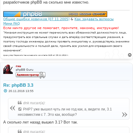
разработчиков phpBB на сколько мне известно.
Общие ошибки новичков (07.11.2005)
&
Как задавать вопросы
Мини FAQ
Если ничто другое не помогает, прочтите, наконец, инструкцию!
"Никакая инструкция не может перечислить всех обязанностей должностного лица,
предусмотреть все отдельные случаи и дать вперёд соответствующие указания, а
поэтому господа инженеры должны проявить инициативу и, руководствуясь знаниями
своей специальности и пользой дела, принять все усилия для оправдания своего
назначения".
Циркуляр Морского технического комитета №15 от 29.11.1910 г.
rxu
phpBB Guru
Re: phpBB 3.3
С
20.11.2016 13:55
о
о
б
dnk писал(а):
щ
е
PHP7 уже вышел чуть ли не год как, а, видите ли, 3.1
н
несовместим с 7. Это как, вообще?
и
е
А сколько лет назад вышел 3.1? Вот так.
dnk писал(а):