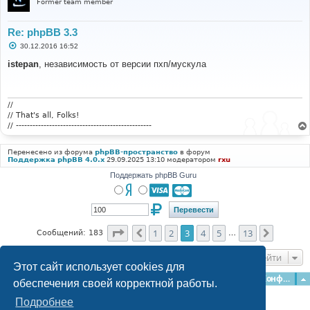
Former team member
Re: phpBB 3.3
С
30.12.2016 16:52
о
о
istepan
, независимость от версии пхп/мускула
б
щ
е
н
и
//
е
// That's all, Folks!
// -------------------------------------------------
Перенесено из форума
phpBB-пространство
в форум
Поддержка phpBB 4.0.x
29.09.2025 13:10 модератором
rxu
Поддержать phpBB Guru
Страница
3
из
13
1
2
3
4
5
13
Пред.
След.
Сообщений: 183
…
Перейти
Этот сайт использует cookies для
Главная
Форумы
Наша команда
О команде
Конфиденциальность
обеспечения своей корректной работы.
Подробнее