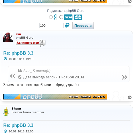
Поддержать phpBB Guru
rxu
phpBB Guru
Re: phpBB 3.3
С
10.08.2016 19:13
о
о
б
Stan_S писал(а):
щ
е
Дата выхода версии 1 ноября 2016!
н
и
Зачем этот пост одобрили... бред удалён.
е
Sheer
Former team member
Re: phpBB 3.3
С
10.08.2016 22:00