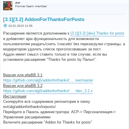
Алг
Former team member
[3.1][3.2] AddonForThanksForPosts
С
10.01.2015 11:56
о
о
Расширение является дополнением к
[3.1][3.2] [dev] Thanks for posts
б
и добавляет ajax-функциональность для возможности
щ
е
пользователям раздать/снять 'спасибо' без перезагрузки страницы, а
н
модератором удалить список проголосовавших за пост.
и
е
Аддон имеет смысл ставить только в том случае, если вы
установили расширение "Thanks for posts by Палыч".
Версия для phpBB 3.1
:
https://github.com/alg5/addonforthanksf ... ree/master
Версия для phpBB 3.2
:
https://github.com/alg5/addonforthanksf ... /dev_3.2.x
Инсталляция
:
Скопируйте всё содержимое репозитория в папку
ext/alg/addonforthanksforposts/
Перейдите в Панель администратора: АСР-> Персонализация->
Управление расширениями
Включите расширение "Addon for Thanks for posts"