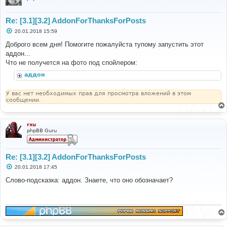
Re: [3.1][3.2] AddonForThanksForPosts
С
20.01.2018 15:59
о
о
Доброго всем дня! Помогите пожалуйста тупому запустить этот
б
аддон...
щ
е
Что не получется на фото под спойлером:
н
и
аддон
е
У вас нет необходимых прав для просмотра вложений в этом
сообщении.
rxu
phpBB Guru
Re: [3.1][3.2] AddonForThanksForPosts
С
20.01.2018 17:45
о
о
Слово-подсказка: аддон. Знаете, что оно обозначает?
б
щ
е
н
и
е