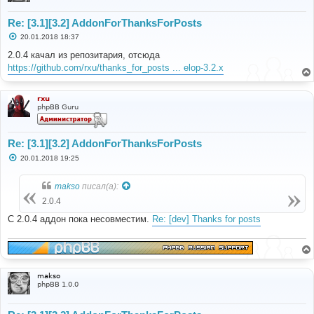
Re: [3.1][3.2] AddonForThanksForPosts
С
20.01.2018 18:37
о
о
2.0.4 качал из репозитария, отсюда
б
https://github.com/rxu/thanks_for_posts ... elop-3.2.x
щ
е
н
и
rxu
е
phpBB Guru
Re: [3.1][3.2] AddonForThanksForPosts
С
20.01.2018 19:25
о
о
б
makso
писал(а):
щ
е
2.0.4
н
и
С 2.0.4 аддон пока несовместим.
Re: [dev] Thanks for posts
е
makso
phpBB 1.0.0