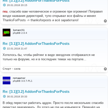
Re: [3.1][3.2] AddonForThanksForPosts
С
20.01.2018 20:15
о
о
rxu
, спасибо вам человеческое и огромное при огромное! Поправил
б
везде названия директорий, тупо открывал все файлы и менял
щ
е
ThanksForPosts -> thanksforposts и всё заработало!
н
и
е
1smerch1
phpBB 2.0.4
Re: [3.1][3.2] AddonForThanksForPosts
С
22.01.2018 21:47
о
о
Хотелось бы, чтобы рейтинг в виде звездочек отображался не
б
только на форуме, но и в последних темах на портале...
щ
е
н
и
Спорт - сила
е
romaamor
phpBB 3.0.7-PL1
Re: [3.1][3.2] AddonForThanksForPosts
С
30.01.2018 20:33
о
о
В обед перестал работать аддон. Просто после нескольких спасибо
б
перестал реагировать. До этого не где не ковырялся. Перешёл на
щ