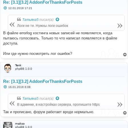
Re: [3.1][3.2] AddonForThanksForPosts
С
12.01.2018 17:21
о
о
б
Татьяна5
писал(а):
щ
е
Логи не те. Нужны логи ошибок
н
и
В файле errorlog хостинга новых записей не появляется, когда
е
пытаюсь голосовать. Только то что написал появляется в файле
доступа.
Или где нужно посмотреть лог ошибок?
Tenk
phpBB 1.0.0
Re: [3.1][3.2] AddonForThanksForPosts
С
16.01.2018 6:08
о
о
б
Татьяна5
писал(а):
щ
е
В админке, в настройках сервера, пропишите https
н
и
Так и прописано, форум работает вроде нормально.
е
makso
phpBB 1.0.0