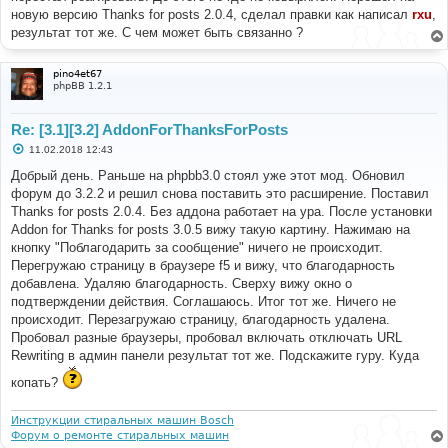
е
новую версию Thanks for posts 2.0.4, сделал правки как написал
rxu
,
н
результат тот же. С чем может быть связанно ?
и
е
pino4et67
phpBB 1.2.1
Re: [3.1][3.2] AddonForThanksForPosts
С
11.02.2018 12:43
о
о
Добрый день. Раньше на phpbb3.0 стоял уже этот мод. Обновил
б
форум до 3.2.2 и решил снова поставить это расширение. Поставил
щ
е
Thanks for posts 2.0.4. Без аддона работает на ура. После установки
н
Addon for Thanks for posts 3.0.5 вижу такую картину. Нажимаю на
и
е
кнопку "Поблагодарить за сообщение" ничего не происходит.
Перегружаю страницу в браузере f5 и вижу, что благодарность
добавлена. Удаляю благодарность. Сверху вижу окно о
подтверждении действия. Соглашаюсь. Итог тот же. Ничего не
происходит. Перезагружаю страницу, благодарность удалена.
Пробовал разные браузеры, пробовал включать отключать URL
Rewriting в админ панели результат тот же. Подскажите гуру. Куда
копать?
Инструкции стиральных машин Bosch
Форум о ремонте стиральных машин