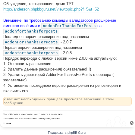
Обсуждение, тестирование, демо ТУТ
http://anderson.phpbbguru.net/viewtopic.php?f=5&t=52
Внимание: по требованию команды валидаторов расширение
сменило своё имя с
AddonForThanksForPosts
на
addonforthanksforposts
Последняя версия расширения под названием
AddonForThanksForPosts
- 2.0.7
Первая версия расширения под названием
addonforthanksforposts
- 2.0.8
Порядок перехода с любой версии ниже 2.0.8 на актуальную:
1. Отключить расширение
2. Удалить данные расширения( обязательно!!!)
3. Удалить директорий AddonForThanksForPosts с сервера (
желательно)
4. Установить последнюю версию расширения из репозитория и
включить его
У вас нет необходимых прав для просмотра вложений в этом
сообщении.
Там упёртость и инертность, могут, кстати, в морду дать.
А ты проявляй интеллигентность, постарайся убеждать...
Т. Шаов
Поддержать phpBB Guru