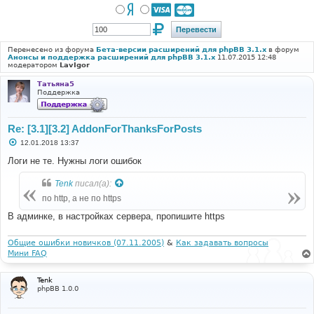
Перенесено из форума
Бета-версии расширений для phpBB 3.1.x
в форум
Анонсы и поддержка расширений для phpBB 3.1.x
11.07.2015 12:48
модератором
LavIgor
Татьяна5
Поддержка
Re: [3.1][3.2] AddonForThanksForPosts
С
12.01.2018 13:37
о
о
Логи не те. Нужны логи ошибок
б
щ
Tenk
писал(а):
е
н
по http, а не по https
и
е
В админке, в настройках сервера, пропишите https
Общие ошибки новичков (07.11.2005)
&
Как задавать вопросы
Мини FAQ
Tenk
phpBB 1.0.0