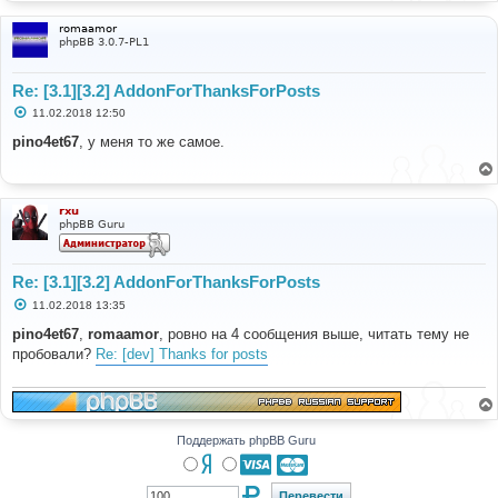
romaamor
phpBB 3.0.7-PL1
Re: [3.1][3.2] AddonForThanksForPosts
С
11.02.2018 12:50
о
о
pino4et67
, у меня то же самое.
б
щ
е
н
и
rxu
е
phpBB Guru
Re: [3.1][3.2] AddonForThanksForPosts
С
11.02.2018 13:35
о
о
pino4et67
,
romaamor
, ровно на 4 сообщения выше, читать тему не
б
пробовали?
Re: [dev] Thanks for posts
щ
е
н
и
е
Поддержать phpBB Guru