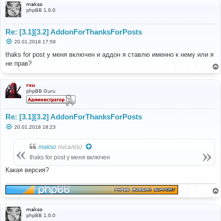
makso
phpBB 1.0.0
Re: [3.1][3.2] AddonForThanksForPosts
С
20.01.2018 17:59
о
о
thaks for post у меня включен и аддон я ставлю именно к нему или я
б
не прав?
щ
е
н
и
rxu
е
phpBB Guru
Re: [3.1][3.2] AddonForThanksForPosts
С
20.01.2018 18:23
о
о
б
makso
писал(а):
щ
е
thaks for post у меня включен
н
и
Какая версия?
е
makso
phpBB 1.0.0