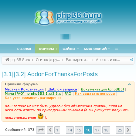
ГЛАВНАЯ
ФОРУМЫ
ФАЙЛЫ
БАЗА ЗНАНИЙ
phpBB Guru
Список форумов
Расширения phpBB
Анонсы и поддержка расширений для phpBB
[3.1][3.2] AddonForThanksForPosts
Правила форума
Местная Конституция
|
Шаблон запроса
|
Документация (phpBB3)
|
Мини [FAQ] по phpBB3.1.x/3.3.x
|
FAQ
|
Как задавать вопросы
|
Как устанавливать расширения
Ваш вопрос может быть удален без объяснения причин, если на
него есть ответы по приведённым ссылкам (а вы рискуете получить
предупреждение
).
Страница
16
из
25
1
14
15
16
17
18
25
Пред.
Сл
Сообщений: 373
…
…