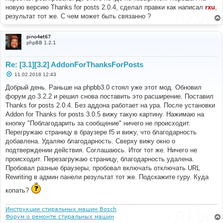
е
новую версию Thanks for posts 2.0.4, сделал правки как написал
rxu
,
н
результат тот же. С чем может быть связанно ?
и
е
pino4et67
phpBB 1.2.1
Re: [3.1][3.2] AddonForThanksForPosts
С
11.02.2018 12:43
о
о
Добрый день. Раньше на phpbb3.0 стоял уже этот мод. Обновил
б
форум до 3.2.2 и решил снова поставить это расширение. Поставил
щ
е
Thanks for posts 2.0.4. Без аддона работает на ура. После установки
н
Addon for Thanks for posts 3.0.5 вижу такую картину. Нажимаю на
и
е
кнопку "Поблагодарить за сообщение" ничего не происходит.
Перегружаю страницу в браузере f5 и вижу, что благодарность
добавлена. Удаляю благодарность. Сверху вижу окно о
подтверждении действия. Соглашаюсь. Итог тот же. Ничего не
происходит. Перезагружаю страницу, благодарность удалена.
Пробовал разные браузеры, пробовал включать отключать URL
Rewriting в админ панели результат тот же. Подскажите гуру. Куда
копать?
Инструкции стиральных машин Bosch
Форум о ремонте стиральных машин