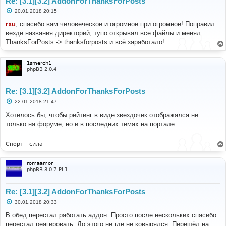
Re: [3.1][3.2] AddonForThanksForPosts
С
20.01.2018 20:15
о
о
rxu
, спасибо вам человеческое и огромное при огромное! Поправил
б
везде названия директорий, тупо открывал все файлы и менял
щ
е
ThanksForPosts -> thanksforposts и всё заработало!
н
и
е
1smerch1
phpBB 2.0.4
Re: [3.1][3.2] AddonForThanksForPosts
С
22.01.2018 21:47
о
о
Хотелось бы, чтобы рейтинг в виде звездочек отображался не
б
только на форуме, но и в последних темах на портале...
щ
е
н
и
Спорт - сила
е
romaamor
phpBB 3.0.7-PL1
Re: [3.1][3.2] AddonForThanksForPosts
С
30.01.2018 20:33
о
о
В обед перестал работать аддон. Просто после нескольких спасибо
б
перестал реагировать. До этого не где не ковырялся. Перешёл на
щ