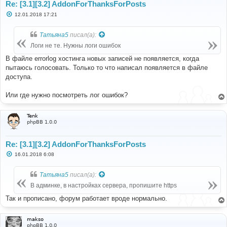
Re: [3.1][3.2] AddonForThanksForPosts
С
12.01.2018 17:21
о
о
б
Татьяна5
писал(а):
щ
е
Логи не те. Нужны логи ошибок
н
и
В файле errorlog хостинга новых записей не появляется, когда
е
пытаюсь голосовать. Только то что написал появляется в файле
доступа.
Или где нужно посмотреть лог ошибок?
Tenk
phpBB 1.0.0
Re: [3.1][3.2] AddonForThanksForPosts
С
16.01.2018 6:08
о
о
б
Татьяна5
писал(а):
щ
е
В админке, в настройках сервера, пропишите https
н
и
Так и прописано, форум работает вроде нормально.
е
makso
phpBB 1.0.0