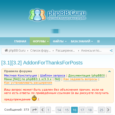
ГЛАВНАЯ
ФОРУМЫ
ФАЙЛЫ
БАЗА ЗНАНИЙ
phpBB Guru
Список форумов
Расширения phpBB
Анонсы и поддержка расширений для phpBB
[3.1][3.2] AddonForThanksForPosts
Правила форума
Местная Конституция
|
Шаблон запроса
|
Документация (phpBB3)
|
Мини [FAQ] по phpBB3.1.x/3.3.x
|
FAQ
|
Как задавать вопросы
|
Как устанавливать расширения
Ваш вопрос может быть удален без объяснения причин, если на
него есть ответы по приведённым ссылкам (а вы рискуете получить
предупреждение
).
Страница
16
из
25
1
14
15
16
17
18
25
Пред.
Сл
Сообщений: 373
…
…