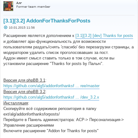
Алг
Former team member
[3.1][3.2] AddonForThanksForPosts
С
10.01.2015 11:56
о
о
Расширение является дополнением к
[3.1][3.2] [dev] Thanks for posts
б
и добавляет ajax-функциональность для возможности
щ
е
пользователям раздать/снять 'спасибо' без перезагрузки страницы, а
н
модератором удалить список проголосовавших за пост.
и
е
Аддон имеет смысл ставить только в том случае, если вы
установили расширение "Thanks for posts by Палыч".
Версия для phpBB 3.1
:
https://github.com/alg5/addonforthanksf ... ree/master
Версия для phpBB 3.2
:
https://github.com/alg5/addonforthanksf ... /dev_3.2.x
Инсталляция
:
Скопируйте всё содержимое репозитория в папку
ext/alg/addonforthanksforposts/
Перейдите в Панель администратора: АСР-> Персонализация->
Управление расширениями
Включите расширение "Addon for Thanks for posts"