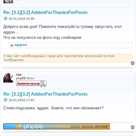
Re: [3.1][3.2] AddonForThanksForPosts
С
20.01.2018 15:59
о
о
Доброго всем дня! Помогите пожалуйста тупому запустить этот
б
аддон...
щ
е
Что не получется на фото под спойлером:
н
и
аддон
е
У вас нет необходимых прав для просмотра вложений в этом
сообщении.
rxu
phpBB Guru
Re: [3.1][3.2] AddonForThanksForPosts
С
20.01.2018 17:45
о
о
Слово-подсказка: аддон. Знаете, что оно обозначает?
б
щ
е
н
и
е