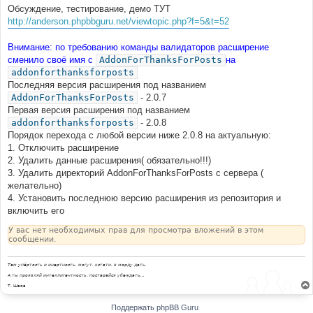
Обсуждение, тестирование, демо ТУТ
http://anderson.phpbbguru.net/viewtopic.php?f=5&t=52
Внимание: по требованию команды валидаторов расширение
сменило своё имя с
AddonForThanksForPosts
на
addonforthanksforposts
Последняя версия расширения под названием
AddonForThanksForPosts
- 2.0.7
Первая версия расширения под названием
addonforthanksforposts
- 2.0.8
Порядок перехода с любой версии ниже 2.0.8 на актуальную:
1. Отключить расширение
2. Удалить данные расширения( обязательно!!!)
3. Удалить директорий AddonForThanksForPosts с сервера (
желательно)
4. Установить последнюю версию расширения из репозитория и
включить его
У вас нет необходимых прав для просмотра вложений в этом
сообщении.
Там упёртость и инертность, могут, кстати, в морду дать.
А ты проявляй интеллигентность, постарайся убеждать...
Т. Шаов
Поддержать phpBB Guru