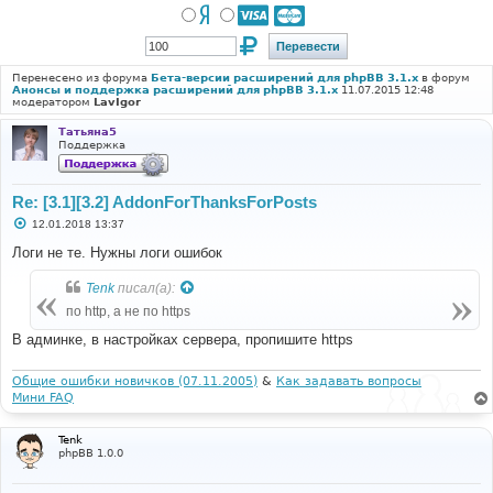
Перенесено из форума
Бета-версии расширений для phpBB 3.1.x
в форум
Анонсы и поддержка расширений для phpBB 3.1.x
11.07.2015 12:48
модератором
LavIgor
Татьяна5
Поддержка
Re: [3.1][3.2] AddonForThanksForPosts
С
12.01.2018 13:37
о
о
Логи не те. Нужны логи ошибок
б
щ
Tenk
писал(а):
е
н
по http, а не по https
и
е
В админке, в настройках сервера, пропишите https
Общие ошибки новичков (07.11.2005)
&
Как задавать вопросы
Мини FAQ
Tenk
phpBB 1.0.0