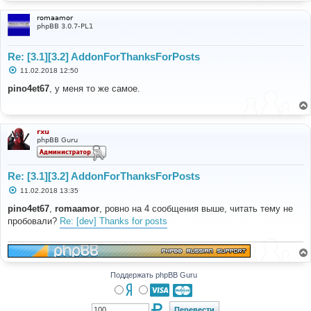
romaamor
phpBB 3.0.7-PL1
Re: [3.1][3.2] AddonForThanksForPosts
С
11.02.2018 12:50
о
о
pino4et67
, у меня то же самое.
б
щ
е
н
и
rxu
е
phpBB Guru
Re: [3.1][3.2] AddonForThanksForPosts
С
11.02.2018 13:35
о
о
pino4et67
,
romaamor
, ровно на 4 сообщения выше, читать тему не
б
пробовали?
Re: [dev] Thanks for posts
щ
е
н
и
е
Поддержать phpBB Guru