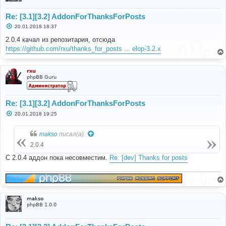
Re: [3.1][3.2] AddonForThanksForPosts
С
20.01.2018 18:37
о
о
2.0.4 качал из репозитария, отсюда
б
https://github.com/rxu/thanks_for_posts ... elop-3.2.x
щ
е
н
и
rxu
е
phpBB Guru
Re: [3.1][3.2] AddonForThanksForPosts
С
20.01.2018 19:25
о
о
б
makso
писал(а):
щ
е
2.0.4
н
и
С 2.0.4 аддон пока несовместим.
Re: [dev] Thanks for posts
е
makso
phpBB 1.0.0