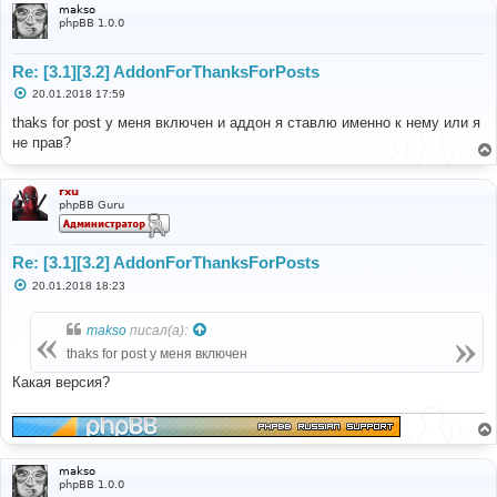
makso
phpBB 1.0.0
Re: [3.1][3.2] AddonForThanksForPosts
С
20.01.2018 17:59
о
о
thaks for post у меня включен и аддон я ставлю именно к нему или я
б
не прав?
щ
е
н
и
rxu
е
phpBB Guru
Re: [3.1][3.2] AddonForThanksForPosts
С
20.01.2018 18:23
о
о
б
makso
писал(а):
щ
е
thaks for post у меня включен
н
и
Какая версия?
е
makso
phpBB 1.0.0